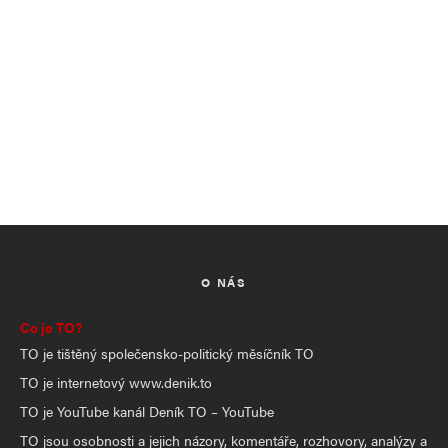
O NÁS
Co je TO?
TO je tištěný společensko-politický měsíčník TO
TO je internetový www.denik.to
TO je YouTube kanál Deník TO – YouTube
TO jsou osobnosti a jejich názory, komentáře, rozhovory, analýzy a