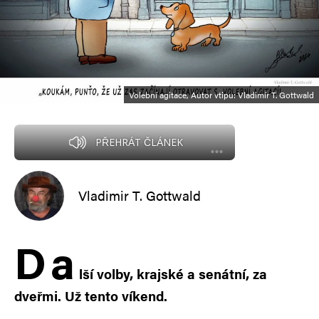
Volební agitace, Autor vtipu: Vladimír T. Gottwald
PŘEHRÁT ČLÁNEK
Vladimir T. Gottwald
D
a
lší volby, krajské a senátní, za
dveřmi. Už tento víkend.