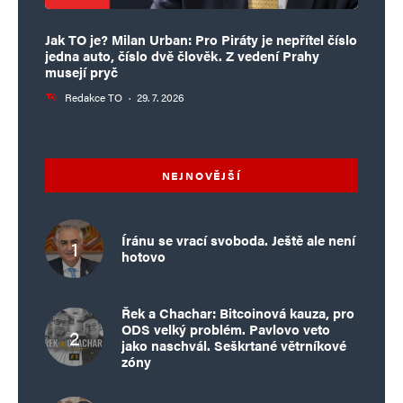
Jak TO je? Milan Urban: Pro Piráty je nepřítel číslo
jedna auto, číslo dvě člověk. Z vedení Prahy
musejí pryč
Redakce TO
·
29. 7. 2026
NEJNOVĚJŠÍ
Íránu se vrací svoboda. Ještě ale není
hotovo
Řek a Chachar: Bitcoinová kauza, pro
ODS velký problém. Pavlovo veto
jako naschvál. Seškrtané větrníkové
zóny