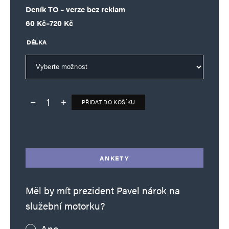
Deník TO – verze bez reklam
Rozpětí cen: 60 Kč až 720 Kč
60
Kč
–
720
Kč
DÉLKA
PŘIDAT DO KOŠÍKU
Deník TO – verze bez reklam množství
Alternative:
ANKETY
Měl by mít prezident Pavel nárok na
služební motorku?
Ano