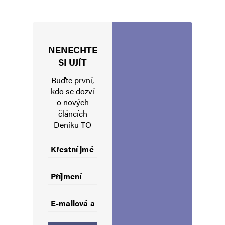
NENECHTE
Jméno
*
SI UJÍT
Buďte první,
kdo se dozví
o nových
E-mail
*
Webová stránka
článcích
Deníku TO
Uložit do prohlížeče jméno, e-mail a webovou stránku pro budoucí
komentáře.
Informujte mě o nových komentářích e-mailem.
Informujte mě o nových příspěvcích e-mailem.
Alternative: