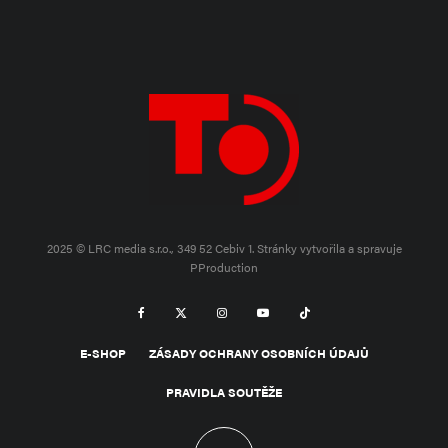
2025 © LRC media s.r.o., 349 52 Cebiv 1.
Stránky vytvořila a spravuje
PProduction
E-SHOP
ZÁSADY OCHRANY OSOBNÍCH ÚDAJŮ
PRAVIDLA SOUTĚŽE