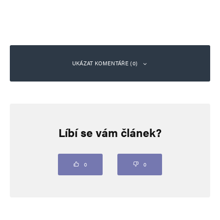
UKÁZAT KOMENTÁŘE (0)
Napsat komentář
Líbí se vám článek?
Vaše e-mailová adresa nebude zveřejněna.
Vyžadované informace jsou
označeny
*
Komentář
*
0
0