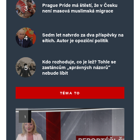
Prague Pride má štěstí, že v Česku
není masová muslimská migrace
Sedm let natvrdo za dva příspěvky na
sítích. Autor je opoziční politik
Kdo rozhoduje, co je lež? Tohle se
zastáncům „správných názorů“
nebude líbit
TÉMA TO