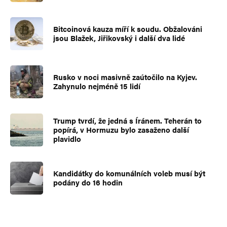
Bitcoinová kauza míří k soudu. Obžalováni
jsou Blažek, Jiřikovský i další dva lidé
Rusko v noci masivně zaútočilo na Kyjev.
Zahynulo nejméně 15 lidí
Trump tvrdí, že jedná s Íránem. Teherán to
popírá, v Hormuzu bylo zasaženo další
plavidlo
Kandidátky do komunálních voleb musí být
podány do 16 hodin