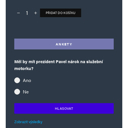
PŘIDAT DO KOŠÍKU
Deník TO – verze bez reklam množství
Alternative:
ANKETY
Měl by mít prezident Pavel nárok na služební
motorku?
Ano
Ne
HLASOVAT
Zobrazit výsledky