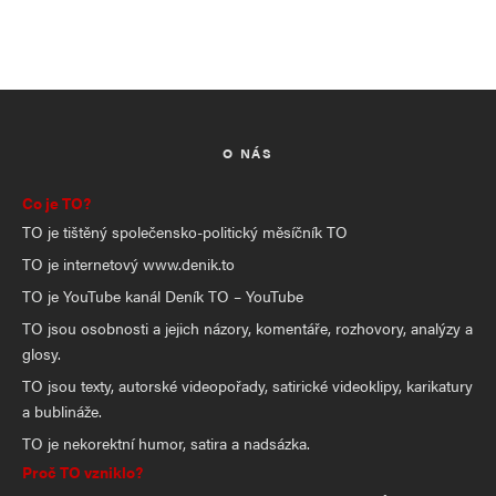
O NÁS
Co je TO?
TO je tištěný společensko-politický měsíčník TO
TO je internetový www.denik.to
TO je YouTube kanál Deník TO – YouTube
TO jsou osobnosti a jejich názory, komentáře, rozhovory, analýzy a
glosy.
TO jsou texty, autorské videopořady, satirické videoklipy, karikatury
a bublináže.
TO je nekorektní humor, satira a nadsázka.
Proč TO vzniklo?