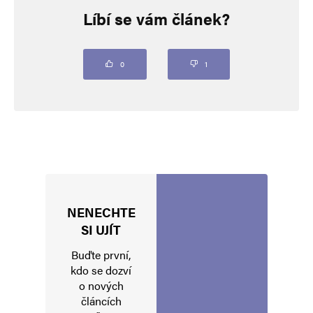
Líbí se vám článek?
Vaše e-mailová adresa nebude zveřejněna.
Vyžadované informace jsou
označeny
*
Komentář
*
0
1
NENECHTE
Jméno
*
SI UJÍT
Buďte první,
kdo se dozví
o nových
E-mail
*
Webová stránka
článcích