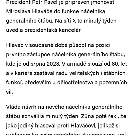
Prezident Petr Pavel je připraven jmenovat
Miroslava Hlaváče do funkce náčelníka
generálního štábu. Na síti X to minulý týden
uvedla prezidentská kancelář.
Hlaváč v současné době působí na pozici
prvního zástupce náčelníka generálního štábu,
kde je od srpna 2023. V armádě slouží od 80. let
a v kariéře zastával řadu velitelských i štábních
funkcí, především u dělostřelectva a pozemních
sil.
Vláda návrh na nového náčelníka generálního
štábu schválila minulý týden. Zůna poté řekl, že
jako jediný hlasoval proti Hlaváčovi, jelikož si
vzhledem ke svým armádním zkušenostem umí