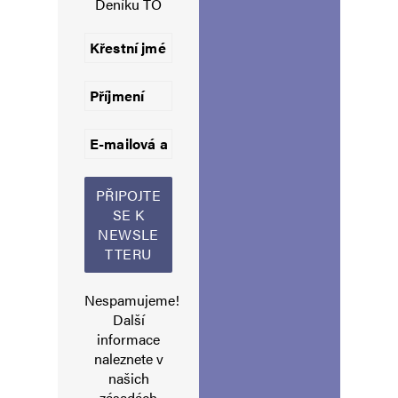
Deníku TO
Uložit do prohlížeče jméno, e-mail a webovou stránku pro budoucí
komentáře.
Informujte mě o nových komentářích e-mailem.
Informujte mě o nových příspěvcích e-mailem.
Alternative:
Nespamujeme!
Další
informace
naleznete v
našich
zásadách