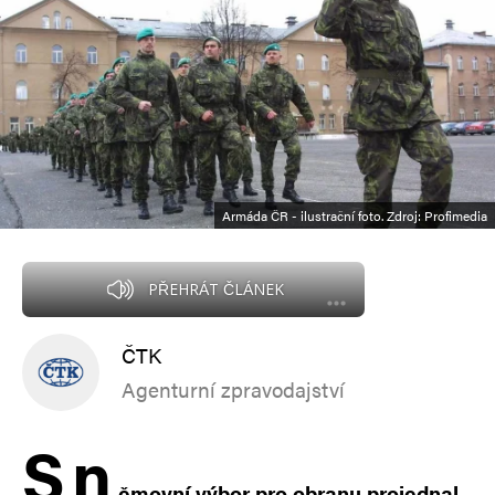
Armáda ČR - ilustrační foto. Zdroj: Profimedia
PŘEHRÁT ČLÁNEK
ČTK
Agenturní zpravodajství
S
n
ěmovní výbor pro obranu projednal