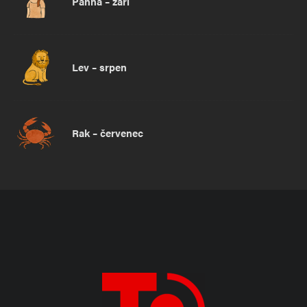
Panna – září
Lev – srpen
Rak – červenec