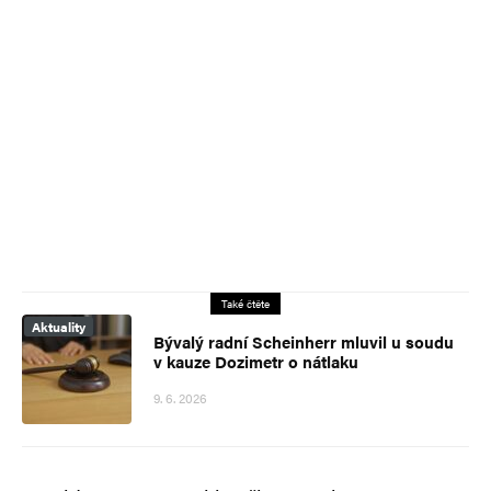
Také čtěte
Aktuality
Bývalý radní Scheinherr mluvil u soudu
v kauze Dozimetr o nátlaku
9. 6. 2026