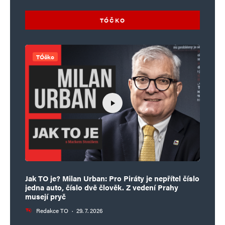
TÓČKO
TÓčko
Jak TO je? Milan Urban: Pro Piráty je nepřítel číslo
jedna auto, číslo dvě člověk. Z vedení Prahy
musejí pryč
Redakce TO
·
29. 7. 2026