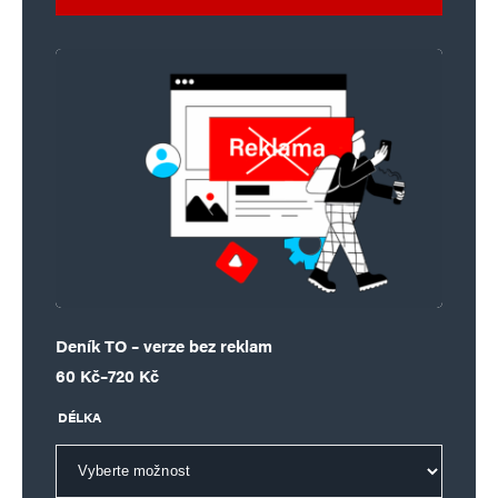
Deník TO – verze bez reklam
Rozpětí cen: 60 Kč až 720 Kč
60
Kč
–
720
Kč
DÉLKA