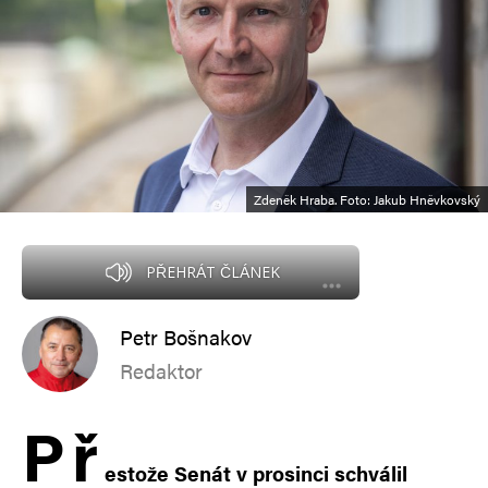
Zdeněk Hraba. Foto: Jakub Hněvkovský
PŘEHRÁT ČLÁNEK
Petr Bošnakov
Redaktor
P
ř
estože Senát v prosinci schválil