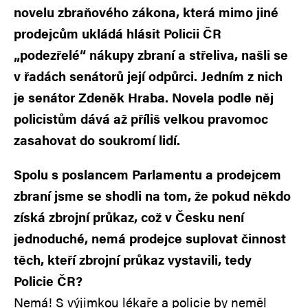
novelu zbraňového zákona, která mimo jiné
prodejcům ukládá hlásit Policii ČR
„podezřelé“ nákupy zbraní a střeliva, našli se
v řadách senátorů její odpůrci. Jedním z nich
je senátor Zdeněk Hraba. Novela podle něj
policistům dává až příliš velkou pravomoc
zasahovat do soukromí lidí.
Spolu s poslancem Parlamentu a prodejcem
zbraní jsme se shodli na tom, že pokud někdo
získá zbrojní průkaz, což v Česku není
jednoduché, nemá prodejce suplovat činnost
těch, kteří zbrojní průkaz vystavili, tedy
Policie ČR?
Nemá! S výjimkou lékaře a policie by neměl