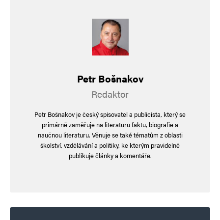
fakulty a státní správa je prolezlá těmito netáhly..
Napsat komentář
Petr Bošnakov
Vaše e-mailová adresa nebude zveřejněna.
Vyžadované informace jsou
označeny
*
Redaktor
Komentář
*
Petr Bošnakov je český spisovatel a publicista, který se
primárně zaměřuje na literaturu faktu, biografie a
naučnou literaturu. Věnuje se také tématům z oblasti
školství, vzdělávání a politiky, ke kterým pravidelně
publikuje články a komentáře.