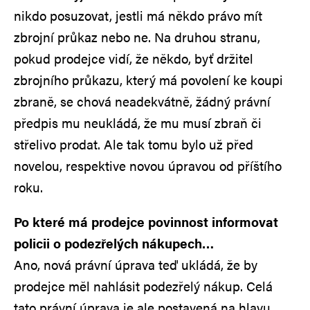
nikdo posuzovat, jestli má někdo právo mít
zbrojní průkaz nebo ne. Na druhou stranu,
pokud prodejce vidí, že někdo, byť držitel
zbrojního průkazu, který má povolení ke koupi
zbraně, se chová neadekvátně, žádný právní
předpis mu neukládá, že mu musí zbraň či
střelivo prodat. Ale tak tomu bylo už před
novelou, respektive novou úpravou od příštího
roku.
Po které má prodejce povinnost informovat
policii o podezřelých nákupech…
Ano, nová právní úprava teď ukládá, že by
prodejce měl nahlásit podezřelý nákup. Celá
tato právní úprava je ale postavená na hlavu,