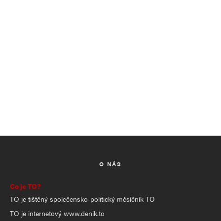
O NÁS
Co je TO?
TO je tištěný společensko-politický měsíčník TO
TO je internetový www.denik.to