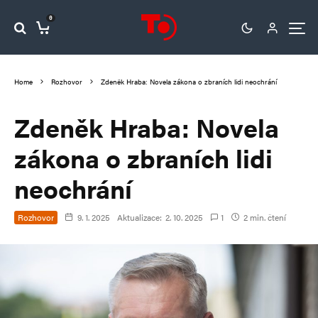
0
Home
Rozhovor
Zdeněk Hraba: Novela zákona o zbraních lidi neochrání
Zdeněk Hraba: Novela
zákona o zbraních lidi
neochrání
Rozhovor
9. 1. 2025
Aktualizace:
2. 10. 2025
1
2 min. čtení