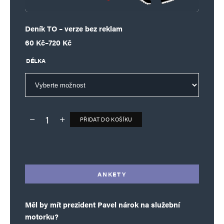
Deník TO – verze bez reklam
Rozpětí cen: 60 Kč až 720 Kč
60
Kč
–
720
Kč
DÉLKA
PŘIDAT DO KOŠÍKU
Deník TO – verze bez reklam množství
Alternative:
ANKETY
Měl by mít prezident Pavel nárok na služební
motorku?