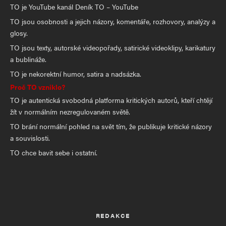
TO je YouTube kanál Deník TO – YouTube
TO jsou osobnosti a jejich názory, komentáře, rozhovory, analýzy a
glosy.
TO jsou texty, autorské videopořady, satirické videoklipy, karikatury
a bublináže.
TO je nekorektní humor, satira a nadsázka.
Proč TO vzniklo?
TO je autentická svobodná platforma kritických autorů, kteří chtějí
žít v normálním nezregulovaném světě.
TO brání normální pohled na svět tím, že publikuje kritické názory
a souvislosti.
TO chce bavit sebe i ostatní.
REDAKCE