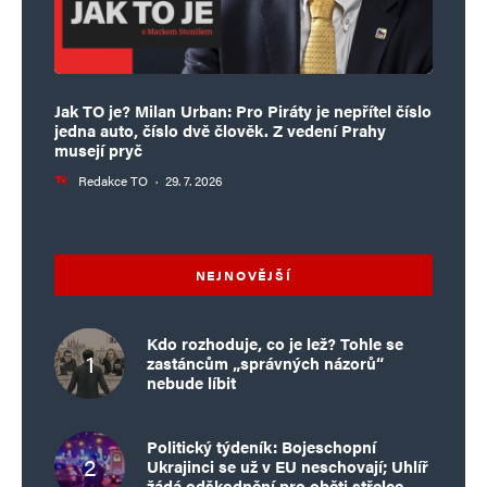
Jak TO je? Milan Urban: Pro Piráty je nepřítel číslo
jedna auto, číslo dvě člověk. Z vedení Prahy
musejí pryč
Redakce TO
·
29. 7. 2026
NEJNOVĚJŠÍ
Kdo rozhoduje, co je lež? Tohle se
zastáncům „správných názorů“
nebude líbit
Politický týdeník: Bojeschopní
Ukrajinci se už v EU neschovají; Uhlíř
žádá odškodnění pro oběti střelce