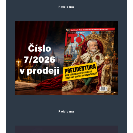
Jméno
*
Reklama
E-mail
*
Webová stránka
Uložit do prohlížeče jméno, e-mail a webovou stránku pro budoucí
komentáře.
Informujte mě o nových komentářích e-mailem.
Informujte mě o nových příspěvcích e-mailem.
Alternative:
Reklama