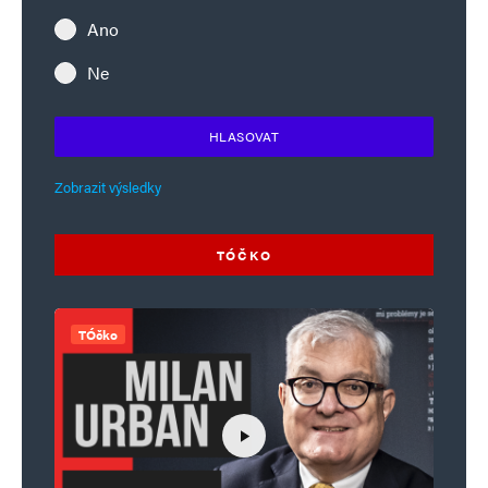
Ano
Ne
HLASOVAT
Zobrazit výsledky
TÓČKO
TÓčko