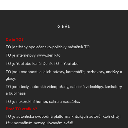
O NÁS
Co je TO?
TO je tištěný společensko-politický měsíčník TO
TO je internetový www.denik.to
TO je YouTube kanál Deník TO – YouTube
TO jsou osobnosti a jejich názory, komentáře, rozhovory, analýzy a
glosy.
TO jsou texty, autorské videopořady, satirické videoklipy, karikatury
a bublináže.
TO je nekorektní humor, satira a nadsázka.
Proč TO vzniklo?
TO je autentická svobodná platforma kritických autorů, kteří chtějí
žít v normálním nezregulovaném světě.