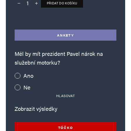
PŘIDAT DO KOŠÍKU
Deník TO – verze bez reklam množství
Alternative:
ANKETY
Měl by mít prezident Pavel nárok na
služební motorku?
Ano
Ne
HLASOVAT
Zobrazit výsledky
TÓČKO