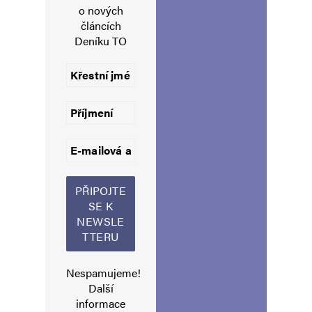
o nových
E-mail
*
Webová stránka
článcích
Deníku TO
Uložit do prohlížeče jméno, e-mail a webovou stránku pro budoucí
komentáře.
Informujte mě o nových komentářích e-mailem.
Informujte mě o nových příspěvcích e-mailem.
Alternative:
Nespamujeme!
Další
informace