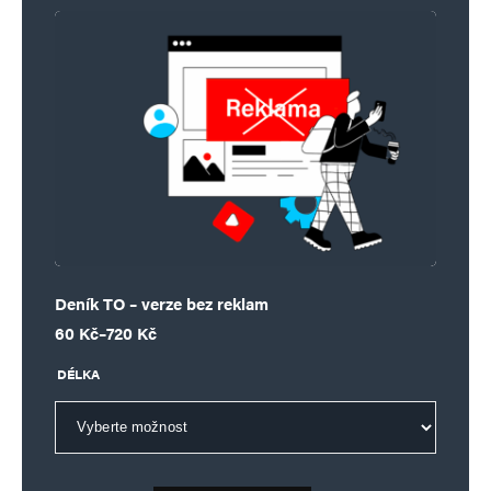
Deník TO – verze bez reklam
Rozpětí cen: 60 Kč až 720 Kč
60
Kč
–
720
Kč
DÉLKA