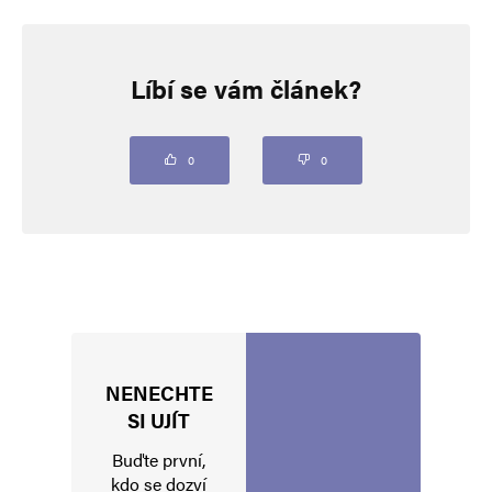
Napsat komentář
Líbí se vám článek?
Vaše e-mailová adresa nebude zveřejněna.
Vyžadované informace jsou
označeny
*
Komentář
*
0
0
NENECHTE
Jméno
*
SI UJÍT
Buďte první,
kdo se dozví