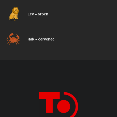
Lev – srpen
Rak – červenec