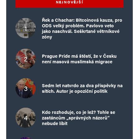
NEJNOVĚJŠÍ
Řek a Chachar: Bitcoinová kauza, pro
ODS velký problém. Pavlovo veto
jako naschvál. Seškrtané větrníkové
zóny
Prague Pride má štěstí, že v Česku
není masová muslimská migrace
Sedm let natvrdo za dva příspěvky na
sítích. Autor je opoziční politik
Kdo rozhoduje, co je lež? Tohle se
zastáncům „správných názorů“
nebude líbit