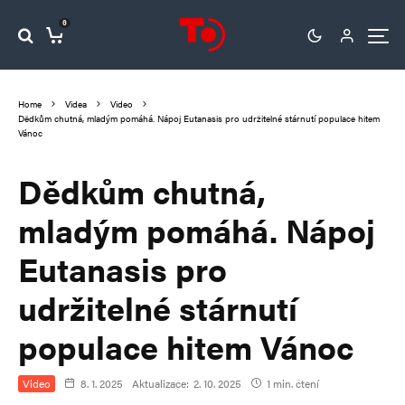
0
Home
Videa
Video
Dědkům chutná, mladým pomáhá. Nápoj Eutanasis pro udržitelné stárnutí populace hitem
Vánoc
Dědkům chutná,
mladým pomáhá. Nápoj
Eutanasis pro
udržitelné stárnutí
populace hitem Vánoc
Video
8. 1. 2025
Aktualizace:
2. 10. 2025
1 min. čtení