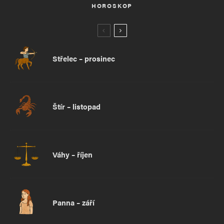
HOROSKOP
Střelec – prosinec
Štír – listopad
Váhy – říjen
Panna – září