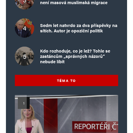
není masová muslimská migrace
Sedm let natvrdo za dva příspěvky na
sítích. Autor je opoziční politik
Kdo rozhoduje, co je lež? Tohle se
zastáncům „správných názorů“
nebude líbit
TÉMA TO
Islamistický teror v EU, 6. díl:
Mýty o Václavu Klausovi:
Vymíráme a politici lžou:
Islamistický teror v EU, 5. díl:
Brutální poprava 85letého
Pivo, jazz, hádky, loajalita
porodnost nezachrání