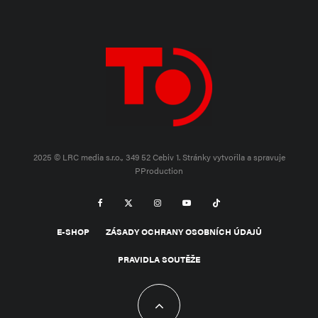
2025 © LRC media s.r.o., 349 52 Cebiv 1.
Stránky vytvořila a spravuje
PProduction
E-SHOP
ZÁSADY OCHRANY OSOBNÍCH ÚDAJŮ
PRAVIDLA SOUTĚŽE