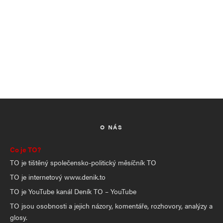
O NÁS
Co je TO?
TO je tištěný společensko-politický měsíčník TO
TO je internetový www.denik.to
TO je YouTube kanál Deník TO – YouTube
TO jsou osobnosti a jejich názory, komentáře, rozhovory, analýzy a
glosy.