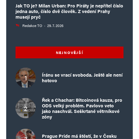
Jak TO je? Milan Urban: Pro Piráty je nepřítel číslo
jedna auto, číslo dvě člověk. Z vedení Prahy
musejí pryč
Redakce TO
·
29. 7. 2026
NEJNOVĚJŠÍ
Íránu se vrací svoboda. Ještě ale není
hotovo
Řek a Chachar: Bitcoinová kauza, pro
ODS velký problém. Pavlovo veto
jako naschvál. Seškrtané větrníkové
zóny
Prague Pride má štěstí, že v Česku