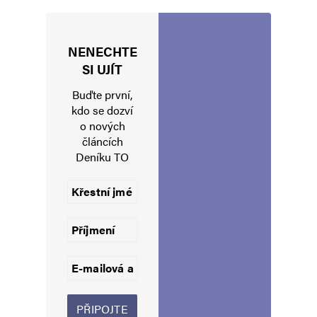
NENECHTE
Jméno
*
SI UJÍT
Buďte první,
kdo se dozví
o nových
E-mail
*
Webová stránka
článcích
Deníku TO
Uložit do prohlížeče jméno, e-mail a webovou stránku pro budoucí
komentáře.
Informujte mě o nových komentářích e-mailem.
Informujte mě o nových příspěvcích e-mailem.
Alternative: