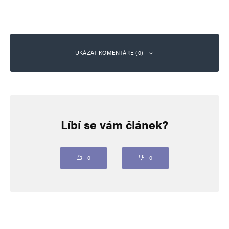
UKÁZAT KOMENTÁŘE (0)
Napsat komentář
Líbí se vám článek?
Vaše e-mailová adresa nebude zveřejněna.
Vyžadované informace jsou
označeny
*
Komentář
*
0
0