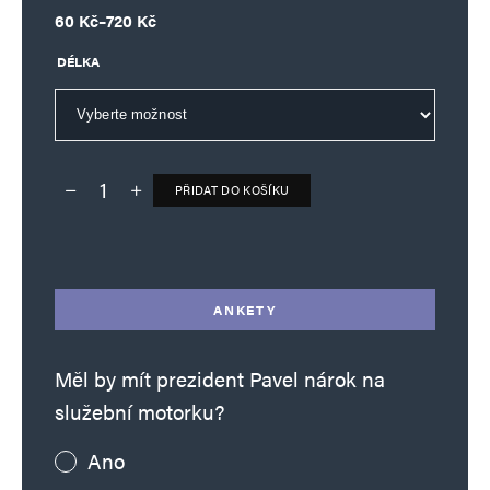
Rozpětí cen: 60 Kč až 720 Kč
60
Kč
–
720
Kč
DÉLKA
PŘIDAT DO KOŠÍKU
Deník TO – verze bez reklam množství
Alternative:
ANKETY
Měl by mít prezident Pavel nárok na
služební motorku?
Ano