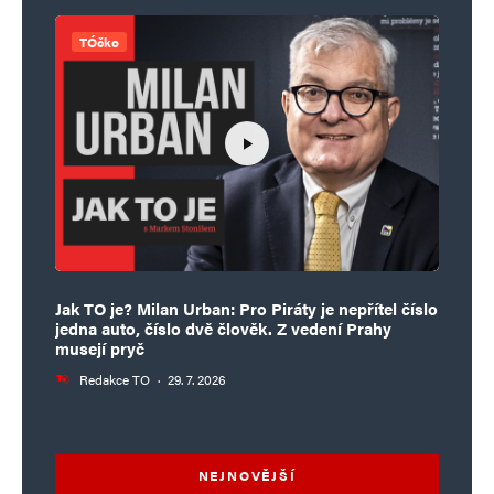
TÓčko
Jak TO je? Milan Urban: Pro Piráty je nepřítel číslo
jedna auto, číslo dvě člověk. Z vedení Prahy
musejí pryč
Redakce TO
·
29. 7. 2026
NEJNOVĚJŠÍ