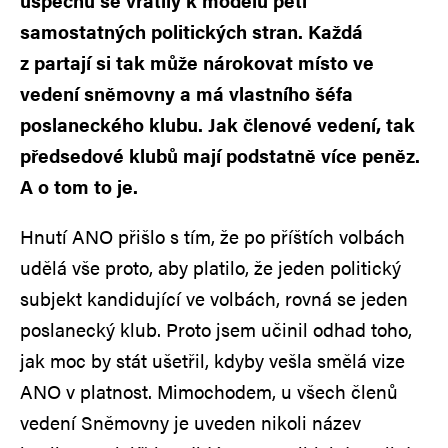
úspěchu se vrátily k modelu pěti
samostatných politických stran. Každá
z partají si tak může nárokovat místo ve
vedení sněmovny a má vlastního šéfa
poslaneckého klubu. Jak členové vedení, tak
předsedové klubů mají podstatně více peněz.
A o tom to je.
Hnutí ANO přišlo s tím, že po příštích volbách
udělá vše proto, aby platilo, že jeden politický
subjekt kandidující ve volbách, rovná se jeden
poslanecký klub. Proto jsem učinil odhad toho,
jak moc by stát ušetřil, kdyby vešla smělá vize
ANO v platnost. Mimochodem, u všech členů
vedení Sněmovny je uveden nikoli název