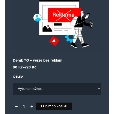
Deník TO – verze bez reklam
Rozpětí cen: 60 Kč až 720 Kč
60
Kč
–
720
Kč
DÉLKA
PŘIDAT DO KOŠÍKU
Deník TO – verze bez reklam množství