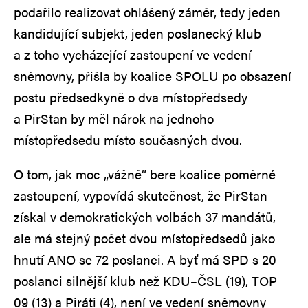
podařilo realizovat ohlášený záměr, tedy jeden
kandidující subjekt, jeden poslanecký klub
a z toho vycházející zastoupení ve vedení
sněmovny, přišla by koalice SPOLU po obsazení
postu předsedkyně o dva místopředsedy
a PirStan by měl nárok na jednoho
místopředsedu místo současných dvou.
O tom, jak moc „vážně“ bere koalice poměrné
zastoupení, vypovídá skutečnost, že PirStan
získal v demokratických volbách 37 mandátů,
ale má stejný počet dvou místopředsedů jako
hnutí ANO se 72 poslanci. A byť má SPD s 20
poslanci silnější klub než KDU–ČSL (19), TOP
09 (13) a Piráti (4), není ve vedení sněmovny