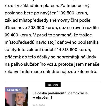
rozdíl v základních platech. Zatímco běžný
poslanec bere po navýšení 109 500 korun,
základ místopředsedy sněmovny činí podle
iDnes nově 208 900 korun, což se rovná rozdílu
99 400 korun. V praxi to znamená, že trojice
místopředsedů navíc stojí daňového poplatníka
za čtyřleté volební období 14 313 600 korun,
přičemž do této částky se nepromítají náklady
na palivo služebního vozu, protože jsem nenašel
relativní informace ohledně nájezdu kilometrů.
Také čtěte
Komentář
Je česká parlamentní demokracie
v ohrožení?
6. 6. 2026