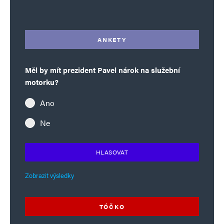
Alternative:
ANKETY
Měl by mít prezident Pavel nárok na služební
motorku?
Ano
Ne
HLASOVAT
Zobrazit výsledky
TÓČKO