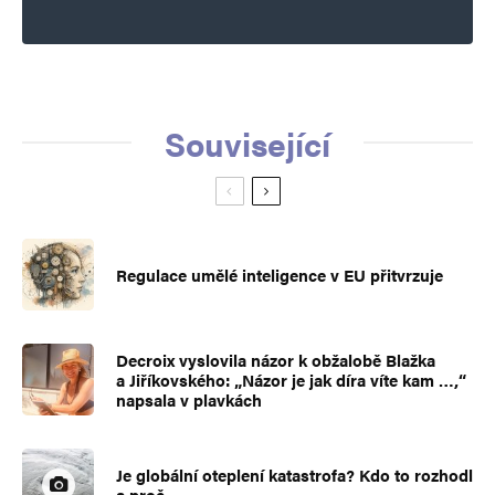
Související
Regulace umělé inteligence v EU přitvrzuje
Decroix vyslovila názor k obžalobě Blažka
a Jiříkovského: „Názor je jak díra víte kam …,“
napsala v plavkách
Je globální oteplení katastrofa? Kdo to rozhodl
a proč