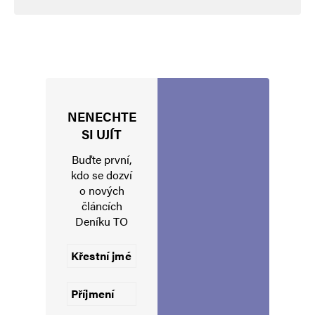
Navigace pro komentáře
Starší komentáře
Napsat komentář
Vaše e-mailová adresa nebude zveřejněna.
Vyžadované informace jsou
NENECHTE
označeny
*
SI UJÍT
Komentář
*
Buďte první,
kdo se dozví
o nových
článcích
Deníku TO
Jméno
*