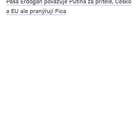
Paša Erdogan považuje Putina za přítele, Česko
a EU ale pranýřují Fica