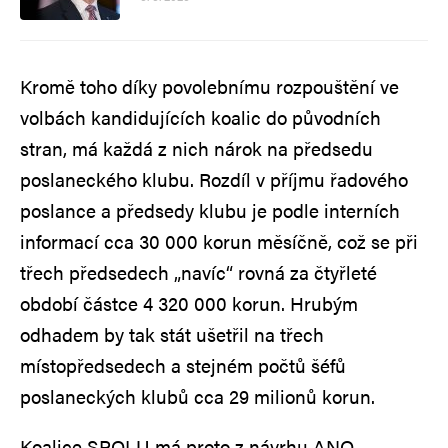
Kromě toho díky povolebnímu rozpouštění ve
volbách kandidujících koalic do původních
stran, má každá z nich nárok na předsedu
poslaneckého klubu. Rozdíl v příjmu řadového
poslance a předsedy klubu je podle interních
informací cca 30 000 korun měsíčně, což se při
třech předsedech „navíc“ rovná za čtyřleté
období částce 4 320 000 korun. Hrubým
odhadem by tak stát ušetřil na třech
místopředsedech a stejném počtů šéfů
poslaneckých klubů cca 29 milionů korun.
Koalice SPOLU má proto z návrhu ANO