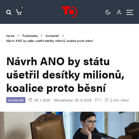
0
Home
Publicistika
Komentář
Návrh ANO by státu ušetřil desítky milionů, koalice proto běsní
Návrh ANO by státu
ušetřil desítky milionů,
koalice proto běsní
Komentář
28. 1. 2025
Aktualizace:
25. 9. 2025
7
2 min. čtení