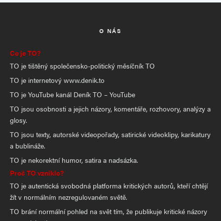
O NÁS
Co je TO?
TO je tištěný společensko-politický měsíčník TO
TO je internetový www.denik.to
TO je YouTube kanál Deník TO – YouTube
TO jsou osobnosti a jejich názory, komentáře, rozhovory, analýzy a
glosy.
TO jsou texty, autorské videopořady, satirické videoklipy, karikatury
a bublináže.
TO je nekorektní humor, satira a nadsázka.
Proč TO vzniklo?
TO je autentická svobodná platforma kritických autorů, kteří chtějí
žít v normálním nezregulovaném světě.
TO brání normální pohled na svět tím, že publikuje kritické názory