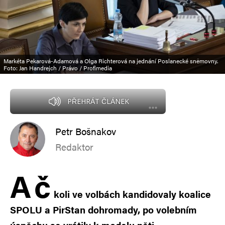
Markéta Pekarová-Adamová a Olga Richterová na jednání Poslanecké sněmovny.
Foto: Jan Handrejch / Právo / Profimedia
PŘEHRÁT ČLÁNEK
Petr Bošnakov
Redaktor
A
č
koli ve volbách kandidovaly koalice
SPOLU a PirStan dohromady, po volebním