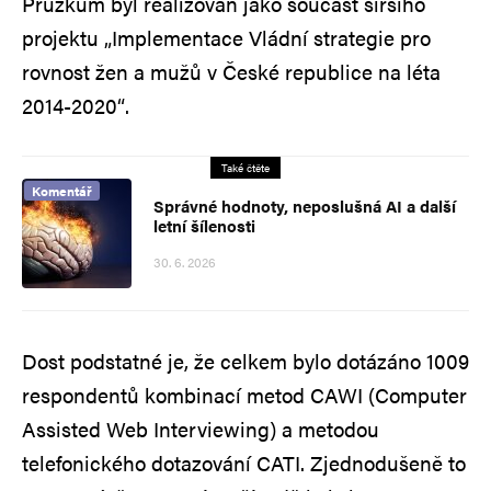
Průzkum byl realizován jako součást širšího
projektu „Implementace Vládní strategie pro
rovnost žen a mužů v České republice na léta
2014-2020“.
Také čtěte
Komentář
Správné hodnoty, neposlušná AI a další
letní šílenosti
30. 6. 2026
Dost podstatné je, že celkem bylo dotázáno 1009
respondentů kombinací metod CAWI (Computer
Assisted Web Interviewing) a metodou
telefonického dotazování CATI. Zjednodušeně to