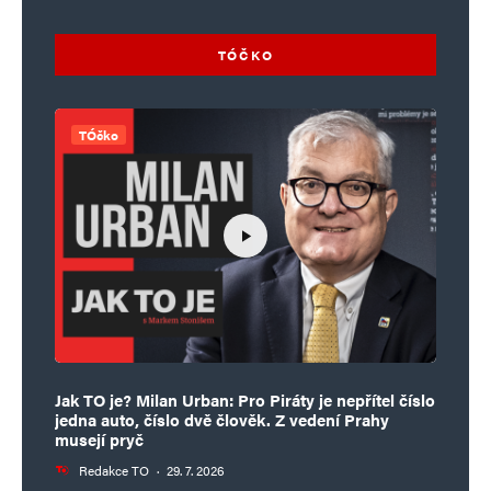
TÓČKO
TÓčko
Jak TO je? Milan Urban: Pro Piráty je nepřítel číslo
jedna auto, číslo dvě člověk. Z vedení Prahy
musejí pryč
Redakce TO
·
29. 7. 2026