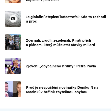
Je globální oteplení katastrofa? Kdo to rozhodl
a proč
Zčernali, zrudli, zezelenali. Piráti přišli
s plánem, který může stát stovky miliard
Zjevení „obyčejného hrdiny“ Petra Pavla
Proč je nevpuštění novinářky Deníku N na
Macinkův brífink zbytečnou chybou