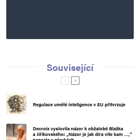
Související
Regulace umělé inteligence v EU přitvrzuje
Decroix vyslovila názor k obžalobě Blažka
a Jiříkovského: „Názor je jak díra víte kam …,“
napsala v plavkách