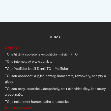
O NÁS
Co je TO?
TO je tištěný společensko-politický měsíčník TO
TO je internetový www.denik.to
TO je YouTube kanál Deník TO – YouTube
TO jsou osobnosti a jejich názory, komentáře, rozhovory, analýzy a
glosy.
TO jsou texty, autorské videopořady, satirické videoklipy, karikatury
a bublináže.
TO je nekorektní humor, satira a nadsázka.
Proč TO vzniklo?