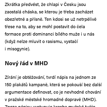
Zkrátka předvést, že chlapi v Česku jsou
zaostalá cháska, se kterou je třeba zacházet
obezřetně a přísně. Ten kdosi se už netrpělivě
třese na to, aby se mohl postavit do čela
formace proti dominanci bílého muže i u nás
(když nelze mluvit o rasismu, vystačí
i misogynie).
Nový řád v MHD
Zírání je obtěžování, tvrdí nápis na jednom ze
150 plakátů kampaně, která se pokouší bez další
argumentace definovat, co je nevhodné chování
v pražské městské hromadné dopravě (MHD).
Zpoza nápisu vystupuje kresba mužské tváře.