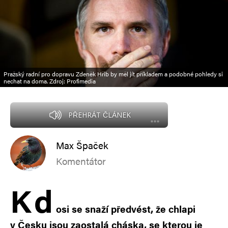
Pražský radní pro dopravu Zdeněk Hřib by měl jít příkladem a podobné pohledy si
nechat na doma. Zdroj: Profimedia
PŘEHRÁT ČLÁNEK
Max Špaček
Komentátor
K
d
osi se snaží předvést, že chlapi
v Česku jsou zaostalá cháska, se kterou je