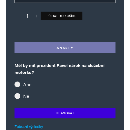
PŘIDAT DO KOŠÍKU
Deník TO – verze bez reklam množství
Alternative:
ANKETY
Měl by mít prezident Pavel nárok na služební
motorku?
Ano
Ne
HLASOVAT
Zobrazit výsledky