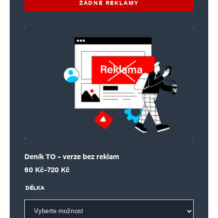
ŽÁDNÉ REKLAMY
Deník TO – verze bez reklam
Rozpětí cen: 60 Kč až 720 Kč
60
Kč
–
720
Kč
DÉLKA