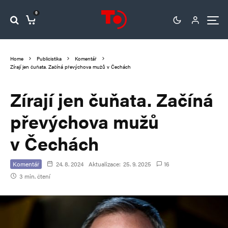
0
Home
Publicistika
Komentář
Zírají jen čuňata. Začíná převýchova mužů v Čechách
Zírají jen čuňata. Začíná
převýchova mužů
v Čechách
Komentář
24. 8. 2024
Aktualizace:
25. 9. 2025
16
3 min. čtení