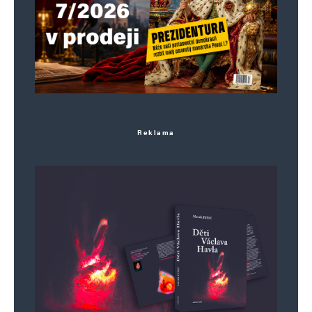
označeny
*
Komentář
*
Reklama
Jméno
*
E-mail
*
Webová stránka