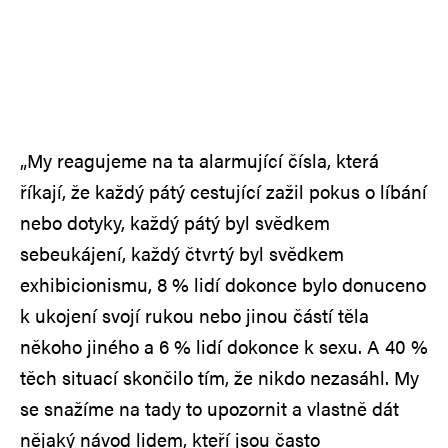
„My reagujeme na ta alarmující čísla, která
říkají, že každý pátý cestující zažil pokus o líbání
nebo dotyky, každý pátý byl svědkem
sebeukájení, každý čtvrtý byl svědkem
exhibicionismu, 8 % lidí dokonce bylo donuceno
k ukojení svojí rukou nebo jinou částí těla
někoho jiného a 6 % lidí dokonce k sexu. A 40 %
těch situací skončilo tím, že nikdo nezasáhl. My
se snažíme na tady to upozornit a vlastně dát
nějaký návod lidem, kteří jsou často