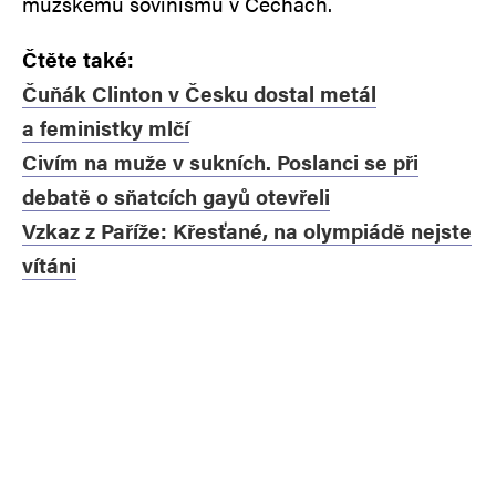
mužskému šovinismu v Čechách.
Čtěte také:
Čuňák Clinton v Česku dostal metál
a feministky mlčí
Civím na muže v sukních. Poslanci se při
debatě o sňatcích gayů otevřeli
Vzkaz z Paříže: Křesťané, na olympiádě nejste
vítáni