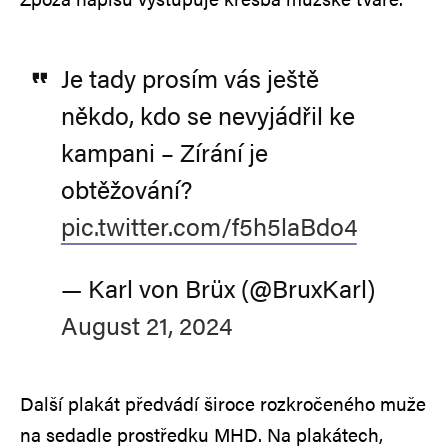
Je tady prosím vás ještě
někdo, kdo se nevyjádřil ke
kampani – Zírání je
obtěžování?
pic.twitter.com/f5h5laBdo4
— Karl von Brüx (@BruxKarl)
August 21, 2024
Další plakát předvádí široce rozkročeného muže
na sedadle prostředku MHD. Na plakátech,