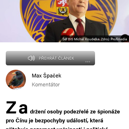
Šéf BIS Michal Koudelka. Zdroj: Profimedia
PŘEHRÁT ČLÁNEK
Max Špaček
Komentátor
Z
a
držení osoby podezřelé ze špionáže
pro Čínu je bezpochyby událostí, která