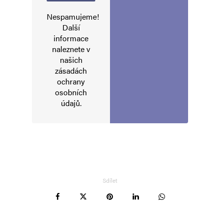
Nespamujeme!
Další
informace
naleznete v
našich
zásadách
Jméno
*
ochrany
osobních
údajů
.
E-mail
*
Webová stránka
Uložit do prohlížeče jméno, e-mail a webovou stránku pro budoucí
komentáře.
Sdílet
Informujte mě o nových komentářích e-mailem.
Informujte mě o nových příspěvcích e-mailem.