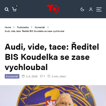
0
Home
Publicistika
Komentář
Audi, vide, tace: Ředitel BIS Koudelka se zase vychloubal
Audi, vide, tace: Ředitel
BIS Koudelka se zase
vychloubal
Komentář
2. 6. 2026
7
2 min. čtení