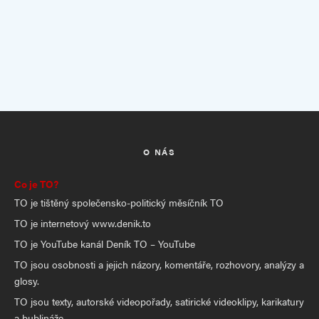
O NÁS
Co je TO?
TO je tištěný společensko-politický měsíčník TO
TO je internetový www.denik.to
TO je YouTube kanál Deník TO – YouTube
TO jsou osobnosti a jejich názory, komentáře, rozhovory, analýzy a
glosy.
TO jsou texty, autorské videopořady, satirické videoklipy, karikatury
a bublináže.