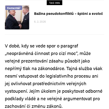
Také čtěte
Komentář
Bažina pseudokonfliktů – špióni a svoloč
6. 2. 2026
V době, kdy se vede spor o paragraf
„neoprávněná činnost pro cizí moc“, může
veřejné prezentování zásahu působit jako
nepřímý tlak na zákonodárce. Tajná služba však
nesmí vstupovat do legislativního procesu ani
jej ovlivňovat prostřednictvím veřejných
vystoupení. Jejím úkolem je poskytovat odborné
podklady vládě a ne veřejně argumentovat pro
zachování či změnu zákonů.