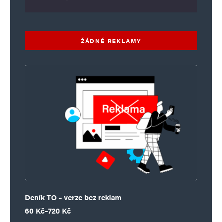
ŽÁDNÉ REKLAMY
Deník TO – verze bez reklam
Rozpětí cen: 60 Kč až 720 Kč
60
Kč
–
720
Kč