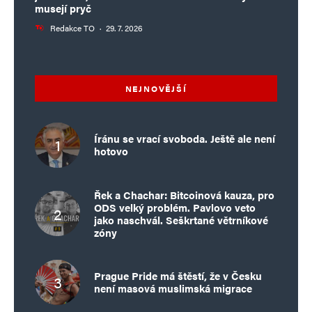
musejí pryč
Redakce TO
·
29. 7. 2026
NEJNOVĚJŠÍ
Íránu se vrací svoboda. Ještě ale není
hotovo
Řek a Chachar: Bitcoinová kauza, pro
ODS velký problém. Pavlovo veto
jako naschvál. Seškrtané větrníkové
zóny
Prague Pride má štěstí, že v Česku
není masová muslimská migrace