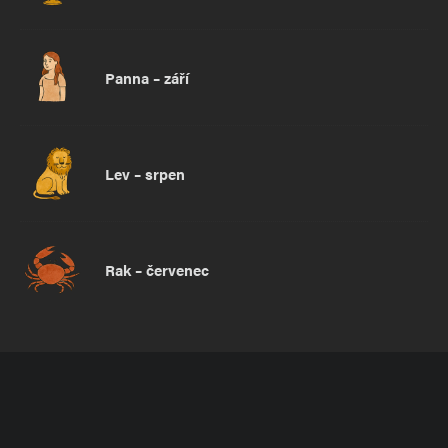
Panna – září
Lev – srpen
Rak – červenec