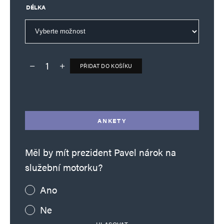
DÉLKA
PŘIDAT DO KOŠÍKU
Deník TO – verze bez reklam množství
Alternative:
ANKETY
Měl by mít prezident Pavel nárok na
služební motorku?
Ano
Ne
HLASOVAT