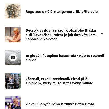
Regulace umělé inteligence v EU přitvrzuje
Decroix vyslovila názor k obžalobě Blažka
a Jiříkovského: „Názor je jak díra víte kam …,“
napsala v plavkách
Je globální oteplení katastrofa? Kdo to rozhodl
a proč
Zčernali, zrudli, zezelenali. Piráti přišli
s plánem, který může stát stovky miliard
Zjevení „obyčejného hrdiny“ Petra Pavla