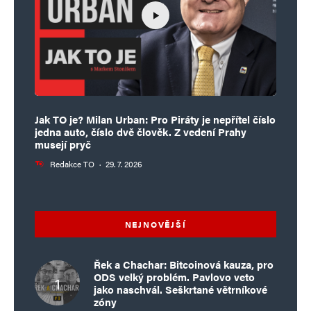
Jak TO je? Milan Urban: Pro Piráty je nepřítel číslo
jedna auto, číslo dvě člověk. Z vedení Prahy
musejí pryč
Redakce TO
·
29. 7. 2026
NEJNOVĚJŠÍ
Řek a Chachar: Bitcoinová kauza, pro
ODS velký problém. Pavlovo veto
jako naschvál. Seškrtané větrníkové
zóny