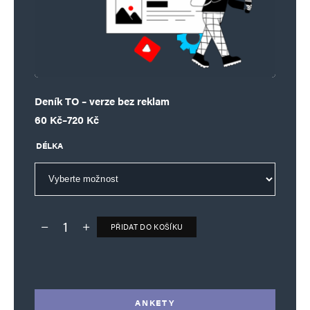
Deník TO – verze bez reklam
Rozpětí cen: 60 Kč až 720 Kč
60
Kč
–
720
Kč
DÉLKA
PŘIDAT DO KOŠÍKU
Deník TO – verze bez reklam množství
Alternative:
ANKETY