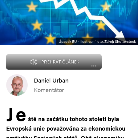
Úpadek EU - ilustrační foto. Zdroj: Shutterstock
PŘEHRÁT ČLÁNEK
Daniel Urban
Komentátor
J
e
ště na začátku tohoto století byla
Evropská unie považována za ekonomickou
protiváhu Spojených států. Obě ekonomiky