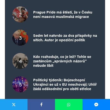
Prague Pride má štěstí, že v Česku
není masová muslimská migrace
Sedm let natvrdo za dva příspěvky na
sítích. Autor je opoziční politik
Kdo rozhoduje, co je lež? Tohle se
zastáncům „správných názorů“
nebude líbit
Politický týdeník: Bojeschopní
Ukrajinci se už v EU neschovají; Uhlíř
žádá odškodnění pro oběti střelce
TÉMA TO