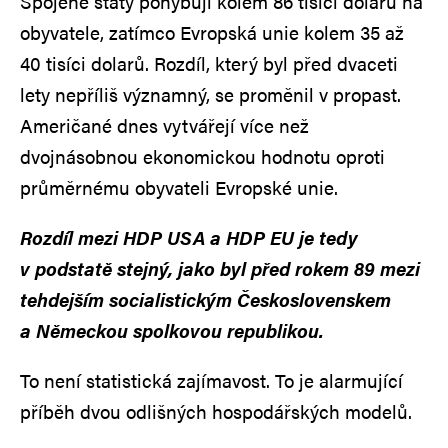
Spojené státy pohybují kolem 86 tisíci dolarů na
obyvatele, zatímco Evropská unie kolem 35 až
40 tisíci dolarů. Rozdíl, který byl před dvaceti
lety nepříliš významný, se proměnil v propast.
Američané dnes vytvářejí více než
dvojnásobnou ekonomickou hodnotu oproti
průměrnému obyvateli Evropské unie.
Rozdíl mezi HDP USA a HDP EU je tedy
v podstatě stejný, jako byl před rokem 89 mezi
tehdejším socialistickým Československem
a Německou spolkovou republikou.
To není statistická zajímavost. To je alarmující
příběh dvou odlišných hospodářských modelů.