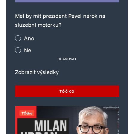
Měl by mít prezident Pavel nárok na
služební motorku?
Ano
Ne
HLASOVAT
Zobrazit výsledky
TÓČKO
TÓčko