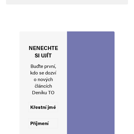
Navigace pro komentáře
Starší komentáře
Napsat komentář
Vaše e-mailová adresa nebude zveřejněna.
Vyžadované informace jsou
NENECHTE
označeny
*
SI UJÍT
Komentář
*
Buďte první,
kdo se dozví
o nových
článcích
Deníku TO
Jméno
*