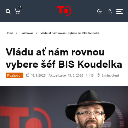
0
Home
Rozhovor
Vládu ať nám rovnou vybere šéf BIS Koudelka
Vládu ať nám rovnou
vybere šéf BIS Koudelka
Rozhovor
18. 1. 2025
Aktualizace:
13. 3. 2026
16
2 min. čtení