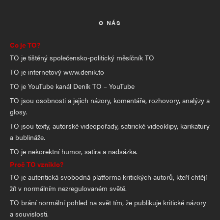
O NÁS
Co je TO?
TO je tištěný společensko-politický měsíčník TO
TO je internetový www.denik.to
TO je YouTube kanál Deník TO – YouTube
TO jsou osobnosti a jejich názory, komentáře, rozhovory, analýzy a
glosy.
TO jsou texty, autorské videopořady, satirické videoklipy, karikatury
a bublináže.
TO je nekorektní humor, satira a nadsázka.
Proč TO vzniklo?
TO je autentická svobodná platforma kritických autorů, kteří chtějí
žít v normálním nezregulovaném světě.
TO brání normální pohled na svět tím, že publikuje kritické názory
a souvislosti.