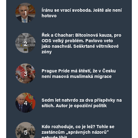
Íránu se vrací svoboda. Ještě ale není
hotovo
Řek a Chachar: Bitcoinová kauza, pro
ODS velký problém. Pavlovo veto
jako naschvál. Seškrtané větrníkové
zóny
Prague Pride má štěstí, že v Česku
není masová muslimská migrace
Sedm let natvrdo za dva příspěvky na
sítích. Autor je opoziční politik
Kdo rozhoduje, co je lež? Tohle se
zastáncům „správných názorů“
nebude líbit