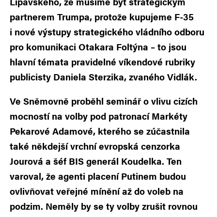
Lipavského, že musíme být strategickým
partnerem Trumpa, protože kupujeme F-35
i nové výstupy strategického vládního odboru
pro komunikaci Otakara Foltýna – to jsou
hlavní témata pravidelné víkendové rubriky
publicisty Daniela Sterzika, zvaného Vidlák.
Ve Sněmovně proběhl seminář o vlivu cizích
mocností na volby pod patronací Markéty
Pekarové Adamové, kterého se zúčastnila
také někdejší vrchní evropská cenzorka
Jourová a šéf BIS generál Koudelka. Ten
varoval, že agenti placení Putinem budou
ovlivňovat veřejné mínění až do voleb na
podzim. Neměly by se ty volby zrušit rovnou