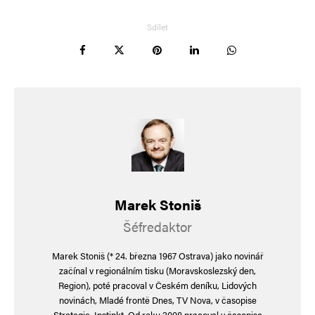
20. 1. 2025 (13:44)
Sdílet
Komunikační karty – co si myslet a co říkat – od
Otíka :-)))
To funguje na PePu a jeho RSDr. Evičku,
potřebují mít předem dotazy i odpovědi.
Na normální lidi to nefunguje… cha chá
Nemáte kopii té slavné komunikační karty?
Marek Stoniš
Šéfredaktor
Navigace pro komentáře
Starší komentáře
Marek Stoniš (* 24. března 1967 Ostrava) jako novinář
Napsat komentář
začínal v regionálním tisku (Moravskoslezský den,
Region), poté pracoval v Českém deníku, Lidových
Vaše e-mailová adresa nebude zveřejněna.
Vyžadované informace jsou
novinách, Mladé frontě Dnes, TV Nova, v časopise
označeny
*
Strategie, Instinkt. Od roku 2008 pracoval v časopise