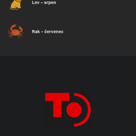
Lev – srpen
Rak – červenec