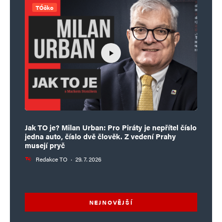
TÓčko
Jak TO je? Milan Urban: Pro Piráty je nepřítel číslo
jedna auto, číslo dvě člověk. Z vedení Prahy
musejí pryč
Redakce TO
·
29. 7. 2026
NEJNOVĚJŠÍ