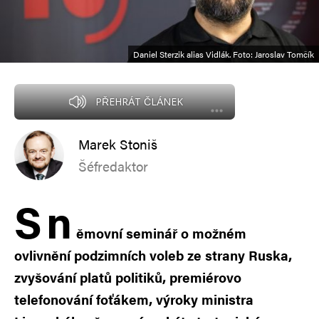
Daniel Sterzik alias Vidlák. Foto: Jaroslav Tomčík
PŘEHRÁT ČLÁNEK
Marek Stoniš
Šéfredaktor
S
n
ěmovní seminář o možném
ovlivnění podzimních voleb ze strany Ruska,
zvyšování platů politiků, premiérovo
telefonování foťákem, výroky ministra