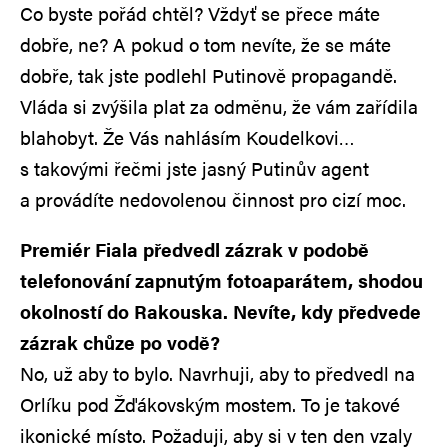
Co byste pořád chtěl? Vždyť se přece máte
dobře, ne? A pokud o tom nevíte, že se máte
dobře, tak jste podlehl Putinově propagandě.
Vláda si zvýšila plat za odměnu, že vám zařídila
blahobyt. Že Vás nahlásím Koudelkovi…
s takovými řečmi jste jasný Putinův agent
a provádíte nedovolenou činnost pro cizí moc.
Premiér Fiala předvedl zázrak v podobě
telefonování zapnutým fotoaparátem, shodou
okolností do Rakouska. Nevíte, kdy předvede
zázrak chůze po vodě?
No, už aby to bylo. Navrhuji, aby to předvedl na
Orlíku pod Žďákovským mostem. To je takové
ikonické místo. Požaduji, aby si v ten den vzaly