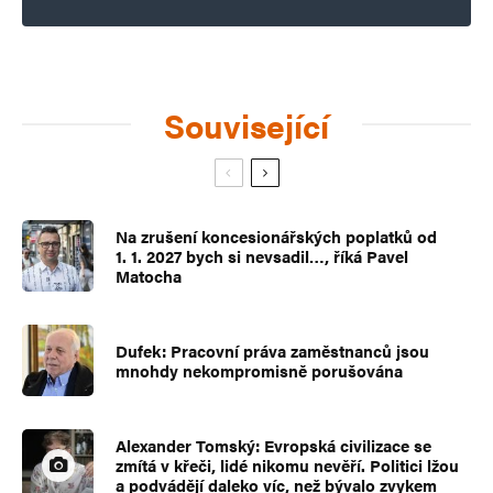
Související
Na zrušení koncesionářských poplatků od
1. 1. 2027 bych si nevsadil…, říká Pavel
Matocha
Dufek: Pracovní práva zaměstnanců jsou
mnohdy nekompromisně porušována
Alexander Tomský: Evropská civilizace se
zmítá v křeči, lidé nikomu nevěří. Politici lžou
a podvádějí daleko víc, než bývalo zvykem