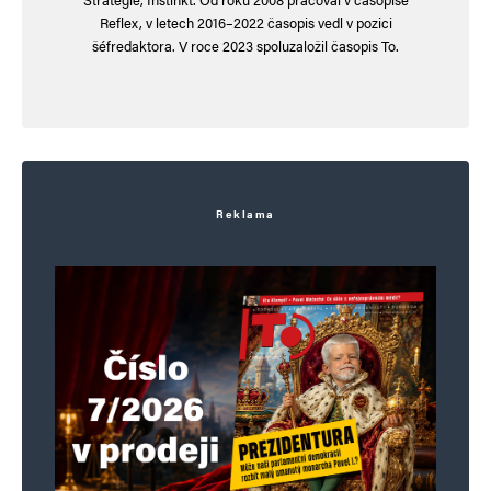
Reflex, v letech 2016–2022 časopis vedl v pozici
Komentář
*
šéfredaktora. V roce 2023 spoluzaložil časopis To.
Reklama
Jméno
*
E-mail
*
Webová stránka
Uložit do prohlížeče jméno, e-mail a webovou stránku pro budoucí