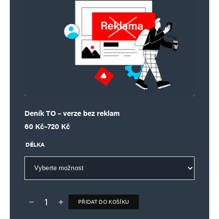
Deník TO – verze bez reklam
Rozpětí cen: 60 Kč až 720 Kč
60
Kč
–
720
Kč
DÉLKA
PŘIDAT DO KOŠÍKU
Deník TO – verze bez reklam množství
Alternative: