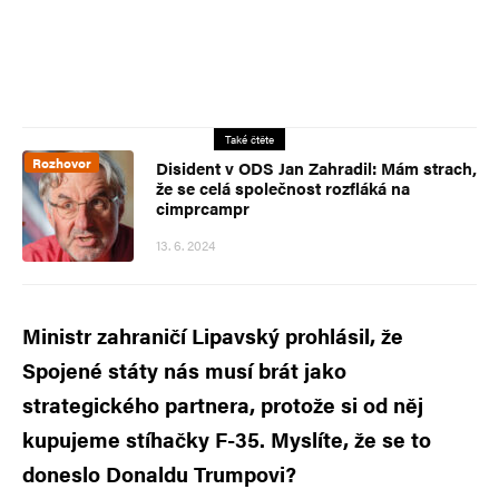
Také čtěte
Rozhovor
Disident v ODS Jan Zahradil: Mám strach,
že se celá společnost rozfláká na
cimprcampr
13. 6. 2024
Ministr zahraničí Lipavský prohlásil, že
Spojené státy nás musí brát jako
strategického partnera, protože si od něj
kupujeme stíhačky F-35. Myslíte, že se to
doneslo Donaldu Trumpovi?