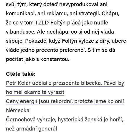
svůj tým, který doteď nevyprodukoval ani
komunikaci, ani reklamu, ani strategii. Chápu,
že se v tom TZLD Foltýn plácá jako nudle
v bandasce. Ale nechápu, co si od něj vláda
slibuje. Pokaždé, když Foltýn vyleze z díry, ubere
vládě jedno procento preferencí. S tím se dá
počítat jako s konstantou.
Čtěte také:
Petr Kolář udělal z prezidenta blbečka, Pavel by
ho měl okamžitě vyrazit
Ceny energií jsou rekordní, protože jsme kolonií
Německa
Černochová vyhraje, hysterická ženská je horší,
než armádní generál