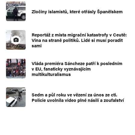
Zločiny islamistů, které otřásly Španělskem
Reportáž z místa migrační katastrofy v Ceutě:
Vina na straně politiků. Lidé si musí poradit
sami
Vláda premiéra Sáncheze patří k posledním
v EU, fanaticky vyznávajícím
multikulturalismus
Sedm a půl roku ve vězení za únos ze cti.
Policie uvolnila video plné násilí a zoufalství