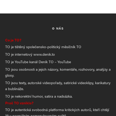
O NÁS
Co je TO?
TO je tištěný společensko-politický měsíčník TO
TO je internetový www.denik.to
TO je YouTube kanál Deník TO – YouTube
TO jsou osobnosti a jejich názory, komentáře, rozhovory, analýzy a
glosy.
TO jsou texty, autorské videopořady, satirické videoklipy, karikatury
a bublináže.
TO je nekorektní humor, satira a nadsázka.
Proč TO vzniklo?
TO je autentická svobodná platforma kritických autorů, kteří chtějí
žít v normálním nezregulovaném světě.