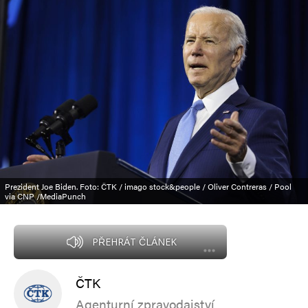
Prezident Joe Biden. Foto: ČTK / imago stock&people / Oliver Contreras / Pool
via CNP /MediaPunch
PŘEHRÁT ČLÁNEK
ČTK
Agenturní zpravodajství