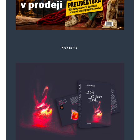
Reklama
Jméno
*
E-mail
*
Webová stránka
Uložit do prohlížeče jméno, e-mail a webovou stránku pro budoucí
komentáře.
Informujte mě o nových komentářích e-mailem.