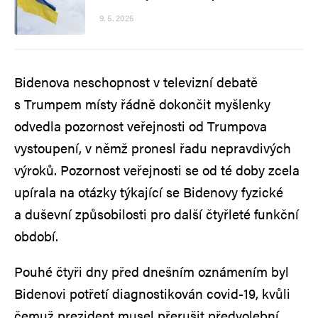
9. 5. 2025
Bidenova neschopnost v televizní debatě
s Trumpem místy řádně dokončit myšlenky
odvedla pozornost veřejnosti od Trumpova
vystoupení, v němž pronesl řadu nepravdivých
výroků. Pozornost veřejnosti se od té doby zcela
upírala na otázky týkající se Bidenovy fyzické
a duševní způsobilosti pro další čtyřleté funkční
období.
Pouhé čtyři dny před dnešním oznámením byl
Bidenovi potřetí diagnostikován covid-19, kvůli
čemuž prezident musel přerušit předvolební