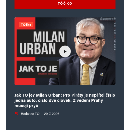
TÓČKO
TÓčko
Jak TO je? Milan Urban: Pro Piráty je nepřítel číslo
jedna auto, číslo dvě člověk. Z vedení Prahy
musejí pryč
Redakce TO
·
29. 7. 2026