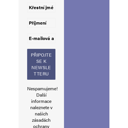
hloubal
Odpovědět
23. 7. 2024 (12:26)
taková džamila a čeští soudní znalci dělají
posudky klidně i na 2 roky zpětně. takže by se
zjistilo, že dement řídil všechny své voliče léta.
a hulibrci drželi a drželi. a ještě plivali kolem
sebe. včetně mého přítele u pr*de*le, soudruha
fialy, tak čest
Nespamujeme!
Další
hloubal
Odpovědět
informace
naleznete v
23. 7. 2024 (12:38)
našich
to by mě opravdu, ale opravdu zajímalo, jak
zásadách
ochrany