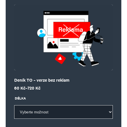
Deník TO – verze bez reklam
Rozpětí cen: 60 Kč až 720 Kč
60
Kč
–
720
Kč
DÉLKA