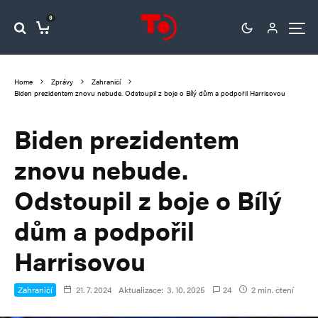
0
Home
Zprávy
Zahraničí
Biden prezidentem znovu nebude. Odstoupil z boje o Bílý dům a podpořil Harrisovou
Biden prezidentem
znovu nebude.
Odstoupil z boje o Bílý
dům a podpořil
Harrisovou
Zahraničí
21. 7. 2024
Aktualizace:
3. 10. 2025
24
2 min. čtení