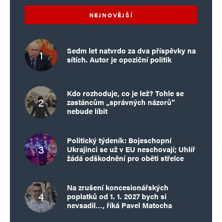
NEJNOVĚJŠÍ
Sedm let natvrdo za dva příspěvky na
sítích. Autor je opoziční politik
Kdo rozhoduje, co je lež? Tohle se
zastáncům „správných názorů“
nebude líbit
Politický týdeník: Bojeschopní
Ukrajinci se už v EU neschovají; Uhlíř
žádá odškodnění pro oběti střelce
Na zrušení koncesionářských
poplatků od 1. 1. 2027 bych si
nevsadil…, říká Pavel Matocha