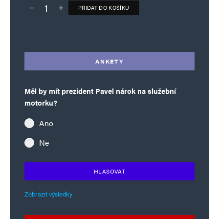
PŘIDAT DO KOŠÍKU
Deník TO – verze bez reklam množství
Alternative:
ANKETY
Měl by mít prezident Pavel nárok na služební
motorku?
Ano
Ne
HLASOVAT
Zobrazit výsledky