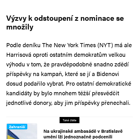
Výzvy k odstoupení z nominace se
množily
Podle deníku The New York Times (NYT) má ale
Harrisová oproti ostatním demokratům velkou
výhodu v tom, že pravděpodobně snadno zdědí
příspěvky na kampaň, které se jí a Bidenovi
dosud podařilo vybrat. Pro ostatní demokratické
kandidáty by bylo mnohem těžší přesvědčit
jednotlivé donory, aby jim příspěvky přenechali.
Také čtěte
Zahraničí
Na ukrajinské ambasádě v Bratislavě
umění lži jednoznačně podcenili