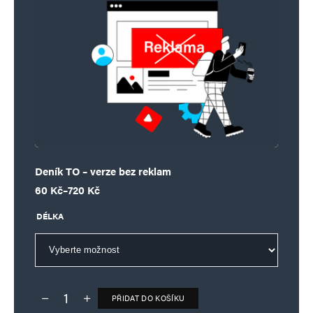
Deník TO – verze bez reklam
Rozpětí cen: 60 Kč až 720 Kč
60
Kč
–
720
Kč
DÉLKA
PŘIDAT DO KOŠÍKU
Deník TO – verze bez reklam množství