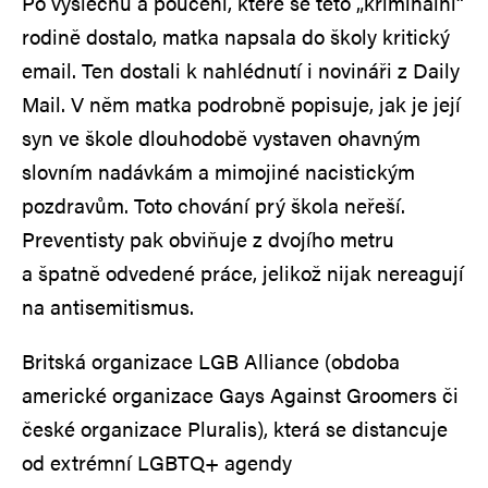
Po výslechu a poučení, které se této „kriminální“
rodině dostalo, matka napsala do školy kritický
email. Ten dostali k nahlédnutí i novináři z Daily
Mail. V něm matka podrobně popisuje, jak je její
syn ve škole dlouhodobě vystaven ohavným
slovním nadávkám a mimojiné nacistickým
pozdravům. Toto chování prý škola neřeší.
Preventisty pak obviňuje z dvojího metru
a špatně odvedené práce, jelikož nijak nereagují
na antisemitismus.
Britská organizace LGB Alliance (obdoba
americké organizace Gays Against Groomers či
české organizace Pluralis), která se distancuje
od extrémní LGBTQ+ agendy