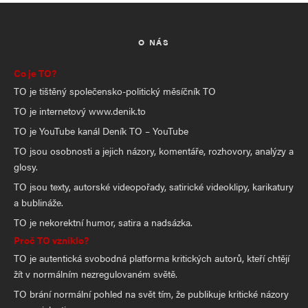
O NÁS
Co je TO?
TO je tištěný společensko-politický měsíčník TO
TO je internetový www.denik.to
TO je YouTube kanál Deník TO – YouTube
TO jsou osobnosti a jejich názory, komentáře, rozhovory, analýzy a
glosy.
TO jsou texty, autorské videopořady, satirické videoklipy, karikatury
a bublináže.
TO je nekorektní humor, satira a nadsázka.
Proč TO vzniklo?
TO je autentická svobodná platforma kritických autorů, kteří chtějí
žít v normálním nezregulovaném světě.
TO brání normální pohled na svět tím, že publikuje kritické názory