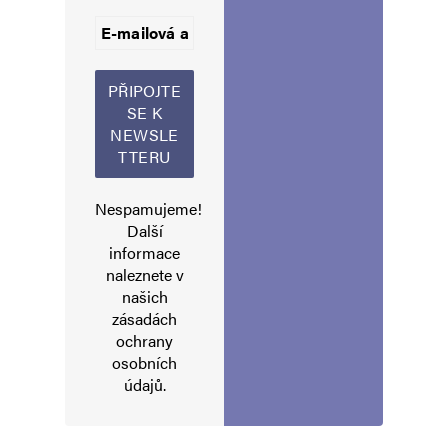
Jméno
*
Nespamujeme!
Další
informace
E-mail
*
Webová stránka
naleznete v
našich
zásadách
ochrany
Uložit do prohlížeče jméno, e-mail a webovou stránku pro budoucí
osobních
komentáře.
údajů
.
Informujte mě o nových komentářích e-mailem.