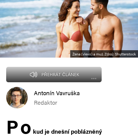
Žena (vlevo) a muž. Zdroj: Shutterstock
PŘEHRÁT ČLÁNEK
Antonín Vavruška
Redaktor
P
o
kud je dnešní poblázněný