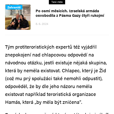
Také čtěte
Zahraničí
Po osmi měsících. Izraelská armáda
osvobodila z Pásma Gazy čtyři rukojmí
8. 6. 2024
Tým protiteroristických expertů též vyjádřil
znepokojení nad chlapcovou odpovědí na
návodnou otázku, jestli existuje nějaká skupina,
která by neměla existovat. Chlapec, který je Žid
(což mu prý spolužáci také nemohli odpustit),
odpověděl, že by dle jeho názoru neměla
existovat například teroristická organizace
Hamás, která „by měla být zničena“.