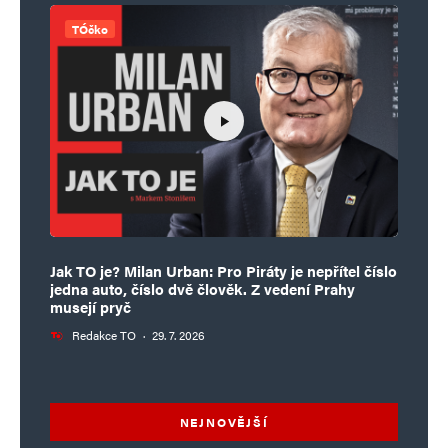
TÓčko
Jak TO je? Milan Urban: Pro Piráty je nepřítel číslo
jedna auto, číslo dvě člověk. Z vedení Prahy
musejí pryč
Redakce TO
·
29. 7. 2026
NEJNOVĚJŠÍ