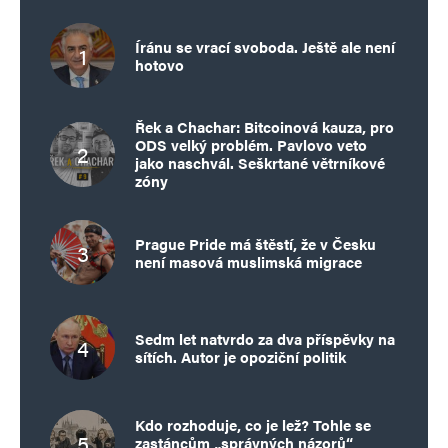
Íránu se vrací svoboda. Ještě ale není
hotovo
Řek a Chachar: Bitcoinová kauza, pro
ODS velký problém. Pavlovo veto
jako naschvál. Seškrtané větrníkové
zóny
Prague Pride má štěstí, že v Česku
není masová muslimská migrace
Sedm let natvrdo za dva příspěvky na
sítích. Autor je opoziční politik
Kdo rozhoduje, co je lež? Tohle se
zastáncům „správných názorů“