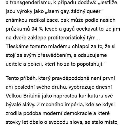
a transgenderismu, k případu dodává: „Jestliže
jsou výroky jako „Jsem gay, žádný queer.“
známkou radikalizace, pak může podle našich
průzkumů 94 % leseb a gayů očekávat to, že jim
na dveře zaklepe protiteroristický tým…
Tleskáme tomuto mladému chlapci za to, že si
stojí za svým přesvědčením, a odsuzujeme
učitele a policii, kteří ho za to popotahují.“
Tento příběh, který pravděpodobně není první
ani poslední svého druhu, vyobrazuje dnešní
Velkou Británii jako naprostou karikaturu své
bývalé slávy. Z mocného impéria, kde se kdysi
zrodila podoba moderní demokracie a které
stovky let dbalo o svobodu slova, se stalo místo,