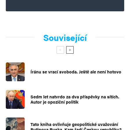
Související
Íránu se vrací svoboda. Ještě ale není hotovo
Sedm let natvrdo za dva příspěvky na sítích.
Autor je opoziční politik
Tato kniha ovlivňuje geopolitické uvažování
Putinova Ruska. Kam řadí Českou republiku?