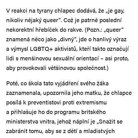
V reakci na tyrany chlapec dodává, že „je gay,
nikoliv nějaký queer“. Což je patrně poslední
nekorektní hřebíček do rakve. (Pozn.: „queer“
znamená něco jako „divný“, jde o hanlivý výraz
a výmysl LGBTQ+ aktivistů, kteří takto označují
lidi s menšinovou sexuální orientací – asi proto,
aby provokovali většinovou společnost.)
Poté, co škola tato vyjádření svého žáka
zaznamenala, upozornila jeho matku, že chlapce
posílá k preventistovi proti extremismu
a přihlašuje ho do programu britského
ministerstva vnitra, jehož náplní je „Snažit se
zabránit tomu, aby se z dětí a mladistvých