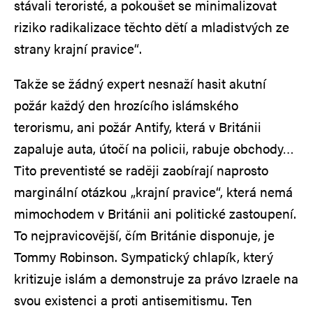
stávali teroristé, a pokoušet se minimalizovat
riziko radikalizace těchto dětí a mladistvých ze
strany krajní pravice“.
Takže se žádný expert nesnaží hasit akutní
požár každý den hrozícího islámského
terorismu, ani požár Antify, která v Británii
zapaluje auta, útočí na policii, rabuje obchody…
Tito preventisté se raději zaobírají naprosto
marginální otázkou „krajní pravice“, která nemá
mimochodem v Británii ani politické zastoupení.
To nejpravicovější, čím Británie disponuje, je
Tommy Robinson. Sympatický chlapík, který
kritizuje islám a demonstruje za právo Izraele na
svou existenci a proti antisemitismu. Ten