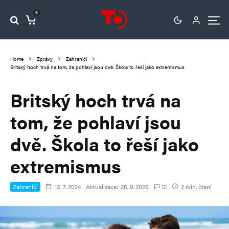
0
Home
Zprávy
Zahraničí
Britský hoch trvá na tom, že pohlaví jsou dvě. Škola to řeší jako extremismus
Britský hoch trvá na
tom, že pohlaví jsou
dvě. Škola to řeší jako
extremismus
Zahraničí
13. 7. 2024
Aktualizace:
25. 9. 2025
12
2 min. čtení