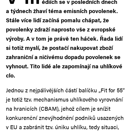
édiích se v posledních dnech
a týdnech žhaví téma emisních povolenek.
Stále více lidí začíná pomalu chápat, že
povolenky zdraží naprosto vše z evropské
výroby. A v tom je právě ten háček. Řada lidí
si totiž myslí, že postačí nakupovat zboží
zahraniční a ničivému dopadu povolenek se
vyhnout. Tito lidé ale zapomínají na uhlíkové
clo.
Jednou z nejpálivějších částí balíčku „Fit for 55“
je totiž tzv. mechanismus uhlíkového vyrovnání
na hranicích (CBAM), jehož cílem je snížit
konkurenční znevýhodnění podniků usazených
v EU a zabránit tzv. úniku uhlíku, tedy situaci,