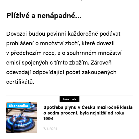
Plíživé a nenápadné…
Dovozci budou povinni každoročně podávat
prohlášení o množství zboží, které dovezli
v předchozím roce, a o souhrnném množství
emisí spojených s tímto zbožím. Zároveň
odevzdají odpovídající počet zakoupených
certifikátů.
Také čtěte
Ekonomika
Spotřeba plynu v Česku meziročně klesla
o sedm procent, byla nejnižší od roku
1994
7. 1. 2024