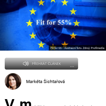
Fit for 55 - ilustrační foto. Zdroj: Profimedia
PŘEHRÁT ČLÁNEK
Markéta Šichtařová
V
m