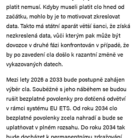
platit nemusí. Kdyby museli platit clo hned od
začátku, mohlo by je to motivovat zkreslovat
data. Takto má státní aparát větší šanci, že získá
nezkreslená data, vůči kterým pak může být
dovozce v druhé fázi konfrontován v případě, že
by po zavedení cla došlo k razantní změně ve
vykazovaných datech.
Mezi lety 2026 a 2033 bude postupně zahájen
výběr cla. Souběžně s jeho náběhem se budou
rušit bezplatné povolenky pro dotčená odvětví
v rámci systému EU ETS. Od roku 2034 clo
bezplatné povolenky zcela nahradí a bude se
uplatňovat v plném rozsahu. Do roku 2034 tak
bude docházet k permanentnímu zdražování