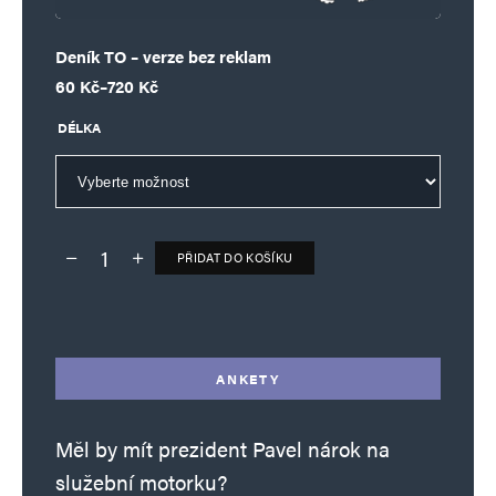
Deník TO – verze bez reklam
Rozpětí cen: 60 Kč až 720 Kč
60
Kč
–
720
Kč
DÉLKA
PŘIDAT DO KOŠÍKU
Deník TO – verze bez reklam množství
Alternative:
ANKETY
Měl by mít prezident Pavel nárok na
služební motorku?