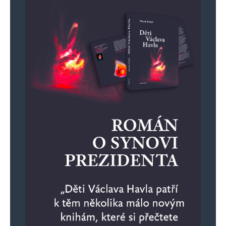
Vaše e-mailová adresa nebude zveřejněna.
Vyžadované informace jsou
označeny
*
Komentář
*
Jméno
*
E-mail
*
Webová stránka