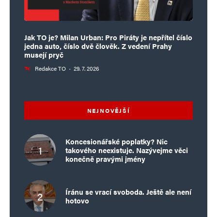
Jak TO je? Milan Urban: Pro Piráty je nepřítel číslo
jedna auto, číslo dvě člověk. Z vedení Prahy
musejí pryč
Redakce TO
·
29. 7. 2026
NEJNOVĚJŠÍ
Koncesionářské poplatky? Nic
takového neexistuje. Nazývejme věci
konečně pravými jmény
Íránu se vrací svoboda. Ještě ale není
hotovo