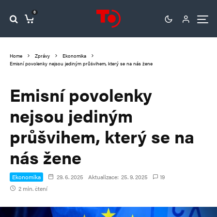
0
Home
Zprávy
Ekonomika
Emisní povolenky nejsou jediným průšvihem, který se na nás žene
Emisní povolenky
nejsou jediným
průšvihem, který se na
nás žene
Ekonomika
29. 6. 2025
Aktualizace:
25. 9. 2025
19
2 min. čtení