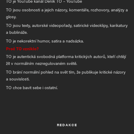
TO je YouTube kanál Deník TO – YouTube
TO jsou osobnosti a jejich názory, komentáře, rozhovory, analýzy a
glosy.
TO jsou texty, autorské videopořady, satirické videoklipy, karikatury
a bublináže.
TO je nekorektní humor, satira a nadsázka.
Proč TO vzniklo?
TO je autentická svobodná platforma kritických autorů, kteří chtějí
žít v normálním nezregulovaném světě.
TO brání normální pohled na svět tím, že publikuje kritické názory
a souvislosti.
TO chce bavit sebe i ostatní.
REDAKCE