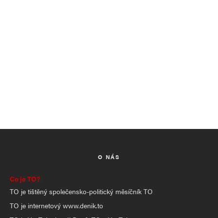
O NÁS
Co je TO?
TO je tištěný společensko-politický měsíčník TO
TO je internetový www.denik.to