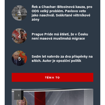
Řek a Chachar: Bitcoinová kauza, pro
ODS velký problém. Pavlovo veto
jako naschvál. Seškrtané větrníkové
zóny
Prague Pride má štěstí, že v Česku
není masová muslimská migrace
Sedm let natvrdo za dva příspěvky na
sítích. Autor je opoziční politik
TÉMA TO