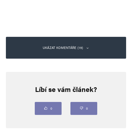
UKÁZAT KOMENTÁŘE (19)
hloubal
Odpovědět
30. 6. 2025 (7:33)
Líbí se vám článek?
https://messerinzidenz.de/
0
0
Jiří Kubiš
Odpovědět