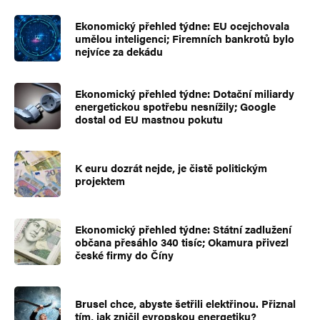
Ekonomický přehled týdne: EU ocejchovala
umělou inteligenci; Firemních bankrotů bylo
nejvíce za dekádu
Ekonomický přehled týdne: Dotační miliardy
energetickou spotřebu nesnížily; Google
dostal od EU mastnou pokutu
K euru dozrát nejde, je čistě politickým
projektem
Ekonomický přehled týdne: Státní zadlužení
občana přesáhlo 340 tisíc; Okamura přivezl
české firmy do Číny
Brusel chce, abyste šetřili elektřinou. Přiznal
tím, jak zničil evropskou energetiku?