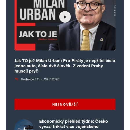
Jak TO je? Milan Urban: Pro Piráty je nepřítel číslo
jedna auto, číslo dvě člověk. Z vedení Prahy
musejí pryč
Redakce TO
·
29. 7. 2026
NEJNOVĚJŠÍ
Ekonomický přehled týdne: Česko
vyváží třikrát více vojenského