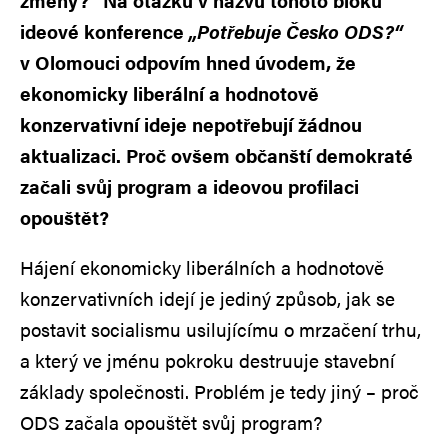
změny?“ Na otázku v názvu tohoto bloku
ideové konference
„Potřebuje Česko ODS?“
v Olomouci odpovím hned úvodem, že
ekonomicky liberální a hodnotově
konzervativní ideje nepotřebují žádnou
aktualizaci. Proč ovšem občanští demokraté
začali svůj program a ideovou profilaci
opouštět?
Hájení ekonomicky liberálních a hodnotově
konzervativních idejí je jediný způsob, jak se
postavit socialismu usilujícímu o mrzačení trhu,
a který ve jménu pokroku destruuje stavební
základy společnosti. Problém je tedy jiný – proč
ODS začala opouštět svůj program?