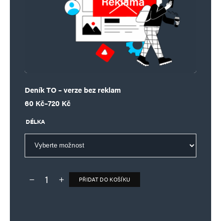
Deník TO – verze bez reklam
Rozpětí cen: 60 Kč až 720 Kč
60
Kč
–
720
Kč
DÉLKA
PŘIDAT DO KOŠÍKU
Deník TO – verze bez reklam množství
Alternative: