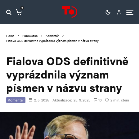
0
Home
Publicistika
Komentář
Fialova ODS definitivně vyprázdnila význam písmen v názvu strany
Fialova ODS definitivně
vyprázdnila význam
písmen v názvu strany
Komentář
2. 5. 2025
Aktualizace:
25. 9. 2025
10
2 min. čtení