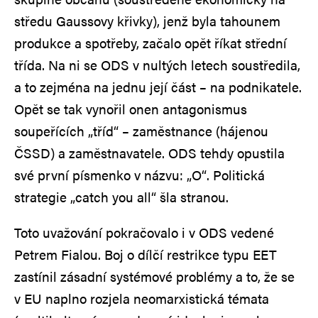
středu Gaussovy křivky), jenž byla tahounem
produkce a spotřeby, začalo opět říkat střední
třída. Na ni se ODS v nultých letech soustředila,
a to zejména na jednu její část – na podnikatele.
Opět se tak vynořil onen antagonismus
soupeřících „tříd“ – zaměstnance (hájenou
ČSSD) a zaměstnavatele. ODS tehdy opustila
své první písmenko v názvu: „O“. Politická
strategie „catch you all“ šla stranou.
Toto uvažování pokračovalo i v ODS vedené
Petrem Fialou. Boj o dílčí restrikce typu EET
zastínil zásadní systémové problémy a to, že se
v EU naplno rozjela neomarxistická témata