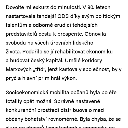
Dovolte mi exkurz do minulosti. V 90. letech
nastartovala tehdejší ODS díky svým politickým
talentům a odborné erudici tehdejších
představitelů cestu k prosperitě. Obnovila
svobodu na všech úrovních lidského
života. Podařilo se jí rehabilitovat ekonomiku
a budovat český kapitál. Umělé koridory
Marxových „tříd“, jenž kastovaly společnost, byly
pryč a hlavní prim hrál výkon.
Socioekonomická mobilita občanů byla po éře
totality opět možná. Správně nastavené
konkurenční prostředí distribuovalo mezi
občany bohatství rovnoměrně. Byla chyba, že se
skupině občanů (soustředěné ekonomicky na