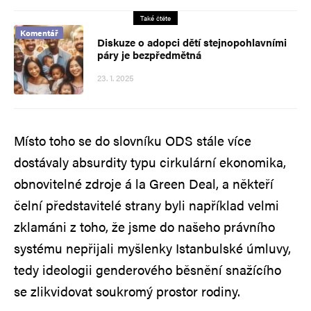
Také čtěte
Komentář
Diskuze o adopci dětí stejnopohlavními
páry je bezpředmětná
23. 1. 2025
Místo toho se do slovníku ODS stále více
dostávaly absurdity typu cirkulární ekonomika,
obnovitelné zdroje á la Green Deal, a někteří
čelní představitelé strany byli například velmi
zklamáni z toho, že jsme do našeho právního
systému nepřijali myšlenky Istanbulské úmluvy,
tedy ideologii genderového běsnění snažícího
se zlikvidovat soukromý prostor rodiny.