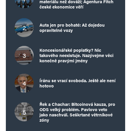
materiálu než dováží; Agentura Fitch
české ekonomice věří
Auta jen pro bohaté: Až dojedou
opravitelné vozy
Koncesionářské poplatky? Nic
takového neexistuje. Nazývejme věci
konečně pravými jmény
Íránu se vrací svoboda. Ještě ale není
hotovo
Řek a Chachar: Bitcoinová kauza, pro
ODS velký problém. Pavlovo veto
jako naschvál. Seškrtané větrníkové
zóny