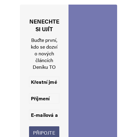
Navigace pro komentáře
NENECHTE
Starší komentáře
SI UJÍT
Napsat komentář
Buďte první,
Vaše e-mailová adresa nebude zveřejněna.
Vyžadované informace jsou
kdo se dozví
označeny
*
o nových
článcích
Komentář
*
Deníku TO
Jméno
*