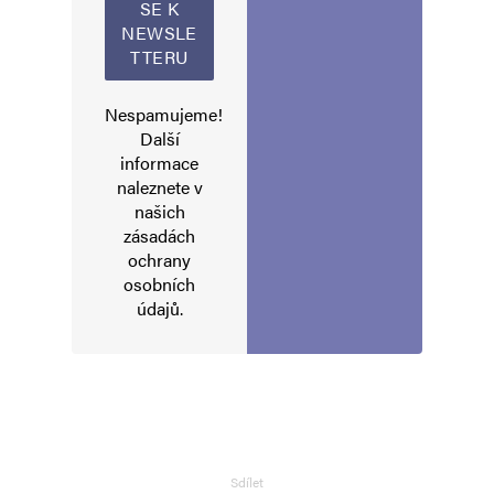
E-mail
*
Webová stránka
Nespamujeme!
Další
informace
naleznete v
Uložit do prohlížeče jméno, e-mail a webovou stránku pro budoucí
komentáře.
našich
zásadách
ochrany
Informujte mě o nových komentářích e-mailem.
osobních
údajů
.
Informujte mě o nových příspěvcích e-mailem.
Alternative:
Sdílet