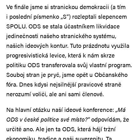
Ve finále jsme si stranickou demokracii (a tím
i poslední písmenko „S“) rozleptali slepencem
SPOLU. ODS se stala účastníkem likvidace
jedinečnosti našeho stranického systému,
našich ideových kontur. Tuto prázdnotu využila
progresivistická levice, která k nám skrze
politiku ODS transferovala svůj vlastní program.
Souboj stran je pryč, jsme opět u Občanského
fóra. Dnes kdysi nejsilnější pravicové straně
nerozumí voliči, ale ani sami členové.
Na hlavní otázku naší ideové konference:
„Má
ODS v české politice své místo?“
odpovídám, že
určitě ano. Ale jen ta ODS, která hájí tržní
ekonomiku, tradice a naši suverenitu. Ta