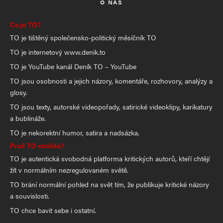
O NÁS
Co je TO?
TO je tištěný společensko-politický měsíčník TO
TO je internetový www.denik.to
TO je YouTube kanál Deník TO – YouTube
TO jsou osobnosti a jejich názory, komentáře, rozhovory, analýzy a
glosy.
TO jsou texty, autorské videopořady, satirické videoklipy, karikatury
a bublináže.
TO je nekorektní humor, satira a nadsázka.
Proč TO vzniklo?
TO je autentická svobodná platforma kritických autorů, kteří chtějí
žít v normálním nezregulovaném světě.
TO brání normální pohled na svět tím, že publikuje kritické názory
a souvislosti.
TO chce bavit sebe i ostatní.