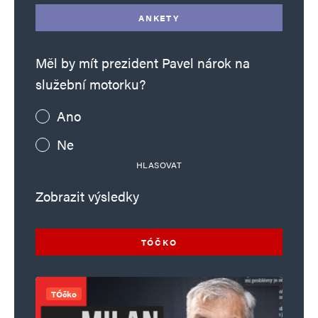
ANKETY
Měl by mít prezident Pavel nárok na
služební motorku?
Ano
Ne
HLASOVAT
Zobrazit výsledky
TÓČKO
TÓčko