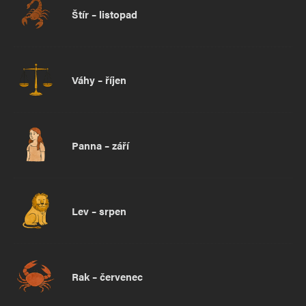
Štír – listopad
Váhy – říjen
Panna – září
Lev – srpen
Rak – červenec