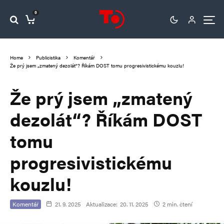
0
Home
Publicistika
Komentář
Že prý jsem „zmatený dezolát“? Říkám DOST tomu progresivistickému kouzlu!
Že prý jsem „zmatený
dezolát“? Říkám DOST
tomu
progresivistickému
kouzlu!
Komentář
21. 9. 2025
Aktualizace:
20. 11. 2025
2 min. čtení