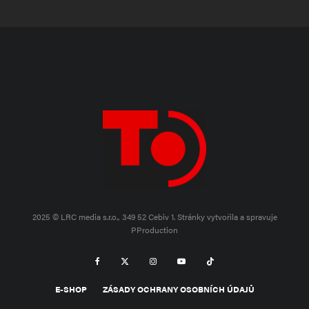
2025 © LRC media s.r.o., 349 52 Cebiv 1.
Stránky vytvořila a spravuje
PProduction
E-SHOP
ZÁSADY OCHRANY OSOBNÍCH ÚDAJŮ