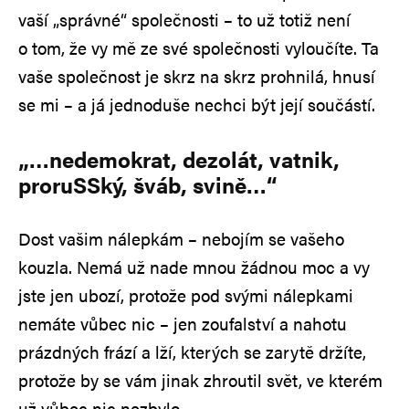
vaší „správné“ společnosti – to už totiž není
o tom, že vy mě ze své společnosti vyloučíte. Ta
vaše společnost je skrz na skrz prohnilá, hnusí
se mi – a já jednoduše nechci být její součástí.
„…nedemokrat, dezolát, vatnik,
proruSSký, šváb, svině…“
Dost vašim nálepkám – nebojím se vašeho
kouzla. Nemá už nade mnou žádnou moc a vy
jste jen ubozí, protože pod svými nálepkami
nemáte vůbec nic – jen zoufalství a nahotu
prázdných frází a lží, kterých se zarytě držíte,
protože by se vám jinak zhroutil svět, ve kterém
už vůbec nic nezbylo.