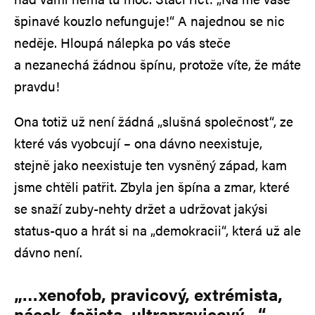
špinavé kouzlo nefunguje!“ A najednou se nic
neděje. Hloupá nálepka po vás steče
a nezanechá žádnou špínu, protože víte, že máte
pravdu!
Ona totiž už není žádná „slušná společnost“, ze
které vás vyobcují – ona dávno neexistuje,
stejně jako neexistuje ten vysněný západ, kam
jsme chtěli patřit. Zbyla jen špína a zmar, které
se snaží zuby-nehty držet a udržovat jakýsi
status-quo a hrát si na „demokracii“, která už ale
dávno není.
„…xenofob, pravicový, extrémista,
nácek, fašista, ultrapravicový…“