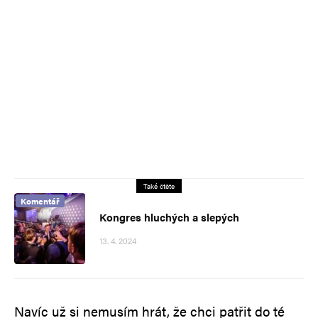
Také čtěte
Komentář
Kongres hluchých a slepých
13. 4. 2024
Navíc už si nemusím hrát, že chci patřit do té