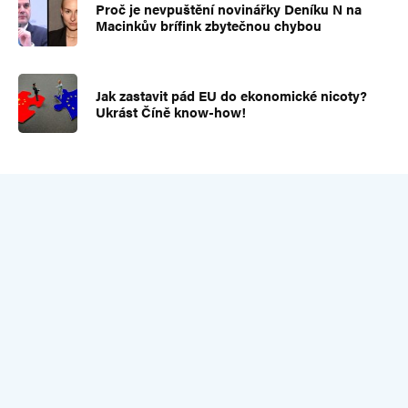
Proč je nevpuštění novinářky Deníku N na
Macinkův brífink zbytečnou chybou
Jak zastavit pád EU do ekonomické nicoty?
Ukrást Číně know-how!