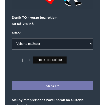
Deník TO – verze bez reklam
Rozpětí cen: 60 Kč až 720 Kč
60
Kč
–
720
Kč
DÉLKA
PŘIDAT DO KOŠÍKU
Deník TO – verze bez reklam množství
Alternative:
ANKETY
Měl by mít prezident Pavel nárok na služební