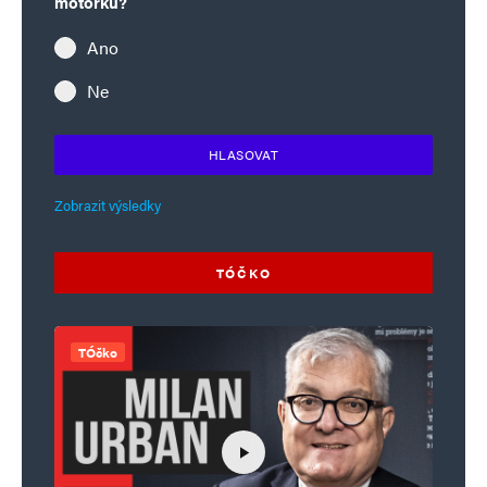
motorku?
Ano
Ne
HLASOVAT
Zobrazit výsledky
TÓČKO
TÓčko