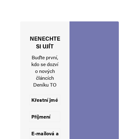
NENECHTE
Jméno
*
SI UJÍT
Buďte první,
kdo se dozví
o nových
E-mail
*
Webová stránka
článcích
Deníku TO
Uložit do prohlížeče jméno, e-mail a webovou stránku pro budoucí
komentáře.
Informujte mě o nových komentářích e-mailem.
Informujte mě o nových příspěvcích e-mailem.