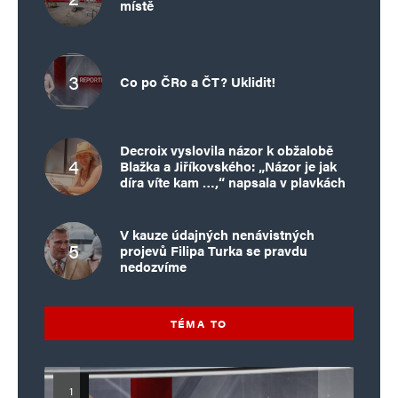
místě
Co po ČRo a ČT? Uklidit!
Decroix vyslovila názor k obžalobě
Blažka a Jiříkovského: „Názor je jak
díra víte kam …,“ napsala v plavkách
V kauze údajných nenávistných
projevů Filipa Turka se pravdu
nedozvíme
TÉMA TO