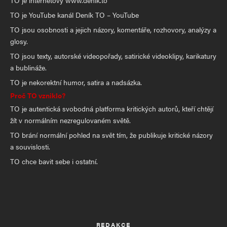
TO je internetový www.denik.to
TO je YouTube kanál Deník TO – YouTube
TO jsou osobnosti a jejich názory, komentáře, rozhovory, analýzy a
glosy.
TO jsou texty, autorské videopořady, satirické videoklipy, karikatury
a bublináže.
TO je nekorektní humor, satira a nadsázka.
Proč TO vzniklo?
TO je autentická svobodná platforma kritických autorů, kteří chtějí
žít v normálním nezregulovaném světě.
TO brání normální pohled na svět tím, že publikuje kritické názory
a souvislosti.
TO chce bavit sebe i ostatní.
REDAKCE