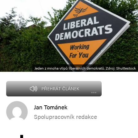
Jeden z mnoha vtipů liberálních demokratů. Zdroj: Shuttestock
PŘEHRÁT ČLÁNEK
Jan Tománek
Spolupracovník redakce