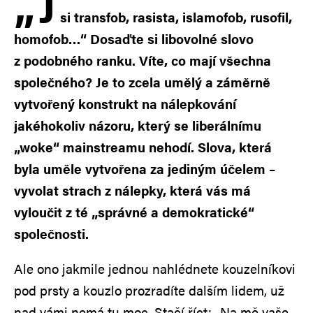
„
J
si transfob, rasista, islamofob, rusofil,
homofob…“ Dosaďte si libovolné slovo
z podobného ranku. Víte, co mají všechna
společného? Je to zcela umělý a záměrně
vytvořený konstrukt na nálepkování
jakéhokoliv názoru, který se liberálnímu
„woke“ mainstreamu nehodí. Slova, která
byla uměle vytvořena za jediným účelem –
vyvolat strach z nálepky, která vás má
vyloučit z té „správné a demokratické“
společnosti.
Ale ono jakmile jednou nahlédnete kouzelníkovi
pod prsty a kouzlo prozradíte dalším lidem, už
nad vámi nemá tu moc. Stačí říct: „Na mě vaše