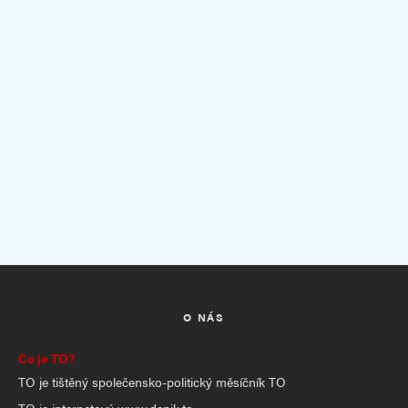
O NÁS
Co je TO?
TO je tištěný společensko-politický měsíčník TO