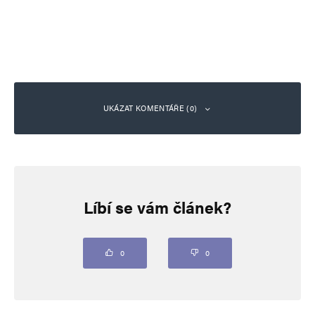
UKÁZAT KOMENTÁŘE (0)
Napsat komentář
Líbí se vám článek?
Vaše e-mailová adresa nebude zveřejněna.
Vyžadované informace jsou
označeny
*
Komentář
*
0
0