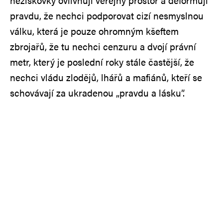
neziskovky ovlivňují veřejný prostor a deformují
pravdu, že nechci podporovat cizí nesmyslnou
válku, která je pouze ohromným kšeftem
zbrojařů, že tu nechci cenzuru a dvojí právní
metr, který je poslední roky stále častější, že
nechci vládu zlodějů, lhářů a mafiánů, kteří se
schovávají za ukradenou „pravdu a lásku”.