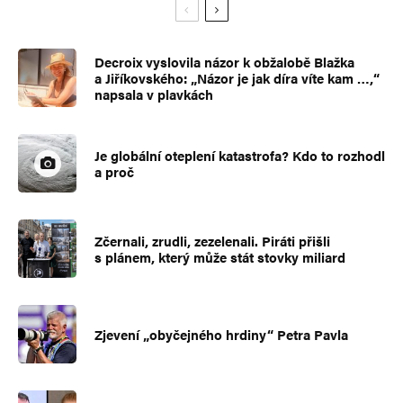
Decroix vyslovila názor k obžalobě Blažka
a Jiříkovského: „Názor je jak díra víte kam …,“
napsala v plavkách
Je globální oteplení katastrofa? Kdo to rozhodl
a proč
Zčernali, zrudli, zezelenali. Piráti přišli
s plánem, který může stát stovky miliard
Zjevení „obyčejného hrdiny“ Petra Pavla