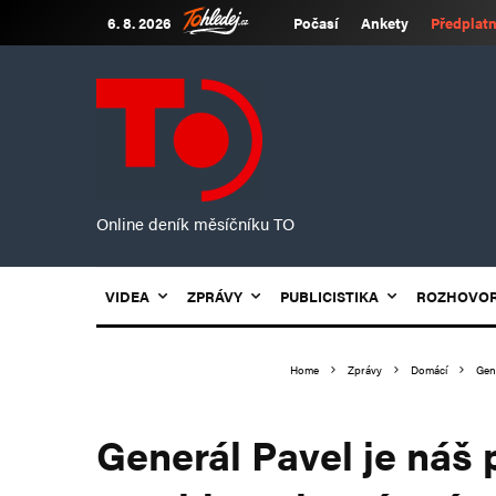
6. 8. 2026
Počasí
Ankety
Předplatn
Online deník měsíčníku TO
VIDEA
ZPRÁVY
PUBLICISTIKA
ROZHOVO
Home
Zprávy
Domácí
Gene
Generál Pavel je náš 