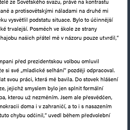
telé ze Sovětského svazu, právě na kontrastu
raně a protisovětskými náladami na druhé mi
ku vysvětlil podstatu situace. Bylo to účinnější
aké trvalejší. Posměch ve škole ze strany
ajobu našich přátel mě v názoru pouze utvrdil,“
ampani před prezidentskou volbou omluvil
e si své „mladické selhání“ později odpracoval.
at svou práci, která mě bavila. Do stovek hlášení
áze, jejichž smyslem bylo jen splnit formální
yba, kterou už nezměním. Jsem ale přesvědčen,
mokracii doma i v zahraničí, a to i s nasazením
 tuto chybu odčinil,“ uvedl během předvolební