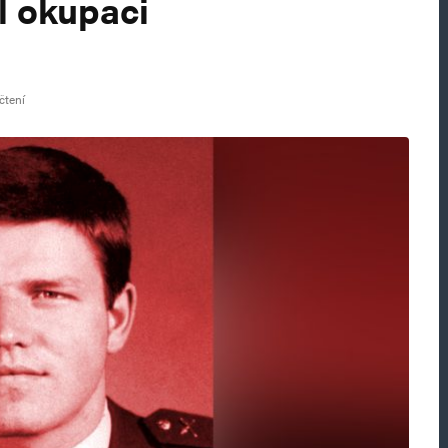
al okupaci
čtení