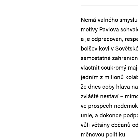
Nemá valného smyslu 
motivy Pavlova schval
a je odpracován, resp
bolševikovi v Sovětsk
samostatné zahraniční
vlastnit soukromý maj
jedním z milionů kola
že dnes coby hlava na
zvláště nestaví – mim
ve prospěch nedemok
unie, a dokonce podpo
vůli většiny občanů o
měnovou politiku.