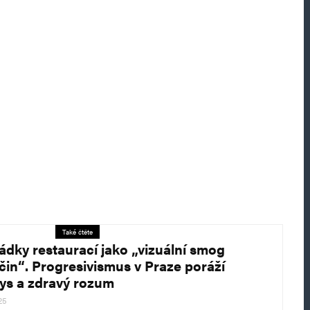
Také čtěte
ádky restaurací jako „vizuální smog
očin“. Progresivismus v Praze poráží
ys a zdravý rozum
25