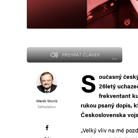
PŘEHRÁT ČLÁNEK
S
oučasný český
26letý uchazeč
frekventant k
Marek Stoniš
rukou psaný dopis, k
Šéfredaktor
Československa vojs
„Velký vliv na mé pozd