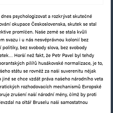
dnes psychologizovat a rozkrývat skutečné
ování okupace Československa, skutek se stal
ektive promlčen. Naše země se stala kvůli
ém svazu i u nás nesvéprávnou kolonií bez
 politiky, bez svobody slova, bez svobody
etek… Horší než fakt, že Petr Pavel byl tehdy
borantských pilířů husákovské normalizace, je to,
šeho státu se rovněž za naši suverenitu nějak
o jiné se chce vzdát práva našeho národního veta
ratických rozhodovacích mechanismů Evropské
ruje zrušení naší národní měny, čímž by proti
devzdal na oltář Bruselu naši samostatnou