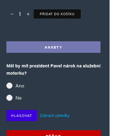
PŘIDAT DO KOŠÍKU
Deník TO – verze bez reklam množství
Alternative:
ANKETY
Měl by mít prezident Pavel nárok na služební
motorku?
Ano
Ne
Zobrazit výsledky
HLASOVAT
TÓČKO