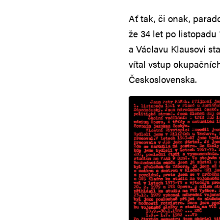
Ať tak, či onak, parad
že 34 let po listopadu
a Václavu Klausovi st
vítal vstup okupační
Československa.