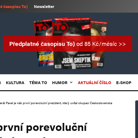
é časopisu To)
Newsletter
Předplatné časopisu To)
od 85 Kč/měsíc >>
R
KULTURA
TÉMA TO
HUMOR
AKTUÁLNÍ ČÍSLO
E-SHOP
rál Pavel je náš první porevoluční prezident, který uvítal okupaci Československa
první porevoluční