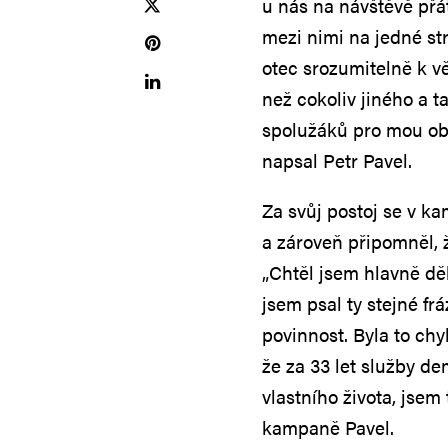
u nás na návštěvě přá
mezi nimi na jedné st
otec srozumitelně k vě
než cokoliv jiného a t
spolužáků pro mou obh
napsal Petr Pavel.
Za svůj postoj se v k
a zároveň připomněl, ž
„Chtěl jsem hlavně děl
jsem psal ty stejné fr
povinnost. Byla to ch
že za 33 let služby de
vlastního života, jsem
kampaně Pavel.