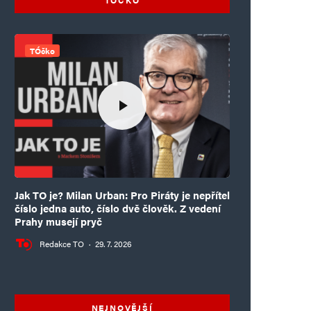
TÓčko
Jak TO je? Milan Urban: Pro Piráty je nepřítel
číslo jedna auto, číslo dvě člověk. Z vedení
Prahy musejí pryč
Redakce TO
·
29. 7. 2026
NEJNOVĚJŠÍ