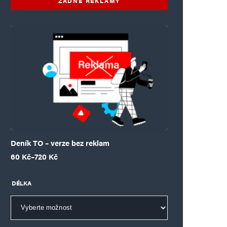
ŽÁDNÉ REKLAMY
Deník TO – verze bez reklam
Rozpětí cen: 60 Kč až 720 Kč
60
Kč
–
720
Kč
DÉLKA