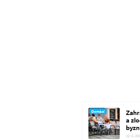
Zahr
Domácí
a zl
byzn
22. 5. 20