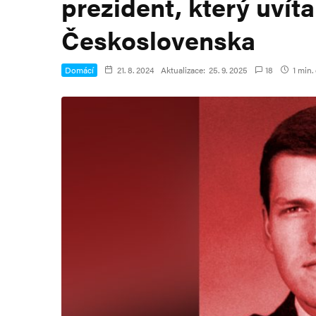
prezident, který uvít
Československa
Domácí
21. 8. 2024
Aktualizace:
25. 9. 2025
18
1 min. 