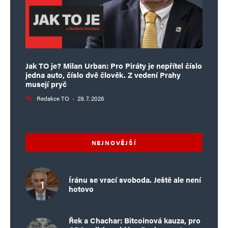
Jak TO je? Milan Urban: Pro Piráty je nepřítel číslo
jedna auto, číslo dvě člověk. Z vedení Prahy
musejí pryč
Redakce TO
·
29. 7. 2026
NEJNOVĚJŠÍ
Íránu se vrací svoboda. Ještě ale není
hotovo
Řek a Chachar: Bitcoinová kauza, pro