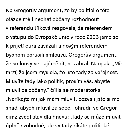
Na Gregorův argument, že by politici o této
otázce měli nechat občany rozhodnout
v referendu Jílková reagovala, že referendem
o vstupu do Evropské unie v roce 2003 jsme se
k přijetí eura zavázali a novým referendem
bychom porušili smlouvu. Gregorův argument,
že smlouvy se dají měnit, nezabral. Naopak. „Mě
mrzí, že jsem myslela, že jste tady za veřejnost.
Mluvíte tady jako politik, prosím vás, abyste
mluvil za občany,“ čílila se moderátorka.
„Neříkejte mi jak mám mluvit, pozvali jste si mě
snad, abych mluvil za sebe,“ ohradil se Gregor,
čímž zvedl stavidla hněvu: „Tady se může mluvit
úplně svobodně, ale vy tady říkáte politické