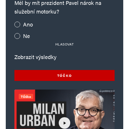
Měl by mít prezident Pavel nárok na
služební motorku?
Ano
Jméno
*
Ne
HLASOVAT
E-mail
*
Webová stránka
Zobrazit výsledky
TÓČKO
Uložit do prohlížeče jméno, e-mail a webovou stránku pro budoucí
komentáře.
TÓčko
Informujte mě o nových komentářích e-mailem.
Informujte mě o nových příspěvcích e-mailem.
Alternative: