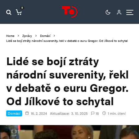
0
Home
Zprávy
Domácí
Lidé se bojí ztráty národní suverenity, řekl v debatě o euru Gregor. Od Jílkové to schytal
Lidé se bojí ztráty
národní suverenity, řekl
v debatě o euru Gregor.
Od Jílkové to schytal
Domácí
16. 2. 2024
Aktualizace:
3. 10. 2025
16
1 min. čtení