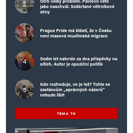
ODS velký problém. Pavlovo veto
jako naschvál. Seškrtané větrníkové
zóny
Prague Pride má štěstí, že v Česku
není masová muslimská migrace
Sedm let natvrdo za dva příspěvky na
sítích. Autor je opoziční politik
Kdo rozhoduje, co je lež? Tohle se
zastáncům „správných názorů“
nebude líbit
TÉMA TO