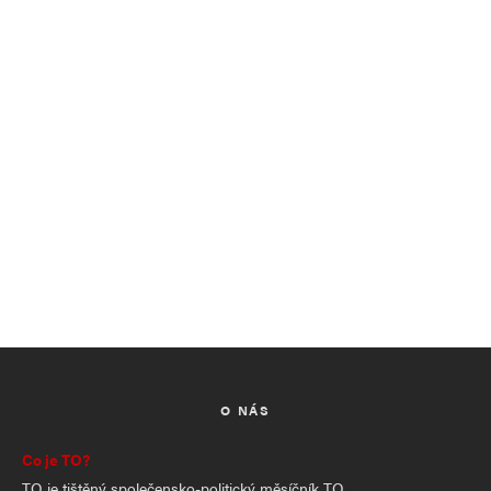
O NÁS
Co je TO?
TO je tištěný společensko-politický měsíčník TO