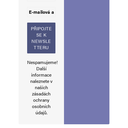
exekucemi V. Vrábel, bývalý „zaklekávač“
policista Bílý a jeho streamy z postaršiho
automobilu a další národně hrdí škemratelé
o příspěvky. Funguje to zdá se skvěle. Lidé jako
ovečky se ke každému pidihnutí vesele houfují
a když si škemral najde svůj okruh cca 500
penzistů kteři každý měsíc rádi oželí 1 000 kč,
Nespamujeme!
tak to je potom snadné žít.
Další
informace
naleznete v
našich
Zulu
Odpovědět
zásadách
ochrany
17. 2. 2024 (16:57)
osobních
údajů
.
Je mi Vás líto, musíte mít opravdu těžký
a smutný život, když si chodíte vypsat svou