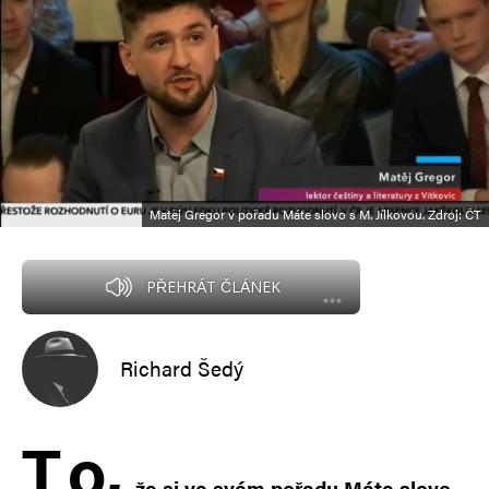
Matěj Gregor v pořadu Máte slovo s M. Jílkovou. Zdroj: ČT
PŘEHRÁT ČLÁNEK
Richard Šedý
T
o,
že si ve svém pořadu Máte slovo