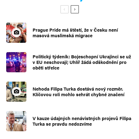
Prague Pride má štěstí, že v Česku není
masová muslimská migrace
Politický týdeník: Bojeschopní Ukrajinci se už
v EU neschovají; Uhlíř žádá odškodnění pro
oběti střelce
Nehoda Filipa Turka dostává nový rozměr.
Klíčovou roli mohlo sehrát chybné značení
V kauze údajných nenávistných projevů Filipa
Turka se pravdu nedozvíme