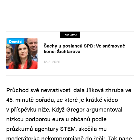
Také čtěte
Domácí
Šachy u poslanců SPD: Ve sněmovně
končí Šichtařová
12. 3. 2026
Průchod své nevraživosti dala Jílková zhruba ve
45. minutě pořadu, ze které je krátké video
v příspěvku níže. Když Gregor argumentoval
nízkou podporou eura u občanů podle
průzkumů agentury STEM, skočila mu
moderátorka nekompromisně do řeči: „Tak pane