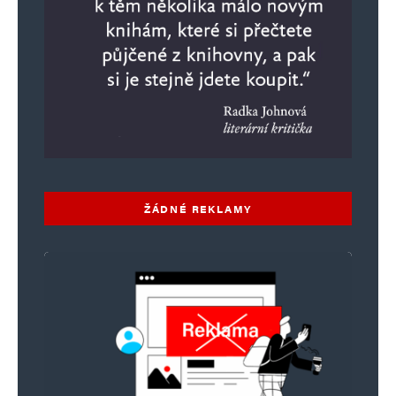
mnohem více pro tento národ než ti, kteří jen
rozsévají negativní energii v diskusích.
Jarrek
Odpovědět
18. 2. 2024 (12:48)
Pořád lepší škemrat od dobrovlůných dárců, než
ŽÁDNÉ REKLAMY
jako eurobolševická koalice, která tuneluje přes
ruzné neziskovky přímo státní rozpočet, jo i ty
profesorovy ženy v Barmě musí podojit státní
cecík.Další věc, nekandidováním a nezájmem se
právě do eurobolševického bruselského hnízda
dostávají lidi podporující rudozelený fanatismus
a další totalitní zvěrstva, takže i ta kandidatura