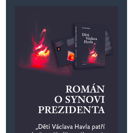
nevěřím. Do té doby je nesmírně důležité,
koho si zvolíme do Evropského parlamentu,
neboť zákony přijímané v EU jsou čím dál
tím větším ohrožením pro suverenitu naší
země. Podle mého názoru je Matěj Gregor
mladý nadějný politik, který dovede
srozumitelným a kultivovaným způsobem
pojmenovat naši politickou situaci. Doufám,
že bude mít šanci své schopnosti uplatnit
a doufám, že nezklame. Spolek Odchod není
„žebrání.“ Komu tato činnost připadá
zajímavá, může přispět, kdo nechce, nemusí,
a dokonce nemusí ani sledovat pořady pana
Gregora na YouTube. Možná pan Gregor ve
volbách neuspěje, přesto si myslím, že dělá