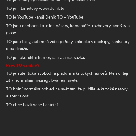
TO je internetový www.denik.to
TO je YouTube kanál Deník TO – YouTube
TO jsou osobnosti a jejich názory, komentáře, rozhovory, analýzy a
glosy.
TO jsou texty, autorské videopořady, satirické videoklipy, karikatury
a bublináže.
TO je nekorektní humor, satira a nadsázka.
Proč TO vzniklo?
TO je autentická svobodná platforma kritických autorů, kteří chtějí
žít v normálním nezregulovaném světě.
TO brání normální pohled na svět tím, že publikuje kritické názory
a souvislosti.
TO chce bavit sebe i ostatní.