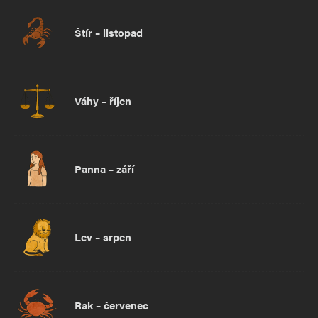
Štír – listopad
Váhy – říjen
Panna – září
Lev – srpen
Rak – červenec