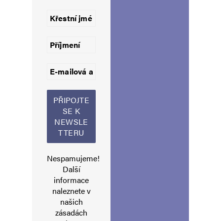
Uložit do prohlížeče jméno, e-mail a webovou stránku pro budoucí
komentáře.
Informujte mě o nových komentářích e-mailem.
Informujte mě o nových příspěvcích e-mailem.
Alternative:
Nespamujeme!
Další
informace
naleznete v
našich
zásadách