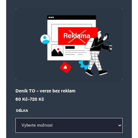
Deník TO – verze bez reklam
Rozpětí cen: 60 Kč až 720 Kč
60
Kč
–
720
Kč
DÉLKA