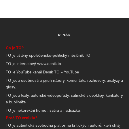
O NÁS
Co je TO?
TO je tištěný společensko-politický měsíčník TO
TO je internetový www.denik.to
TO je YouTube kanál Deník TO – YouTube
TO jsou osobnosti a jejich názory, komentáře, rozhovory, analýzy a
glosy.
TO jsou texty, autorské videopořady, satirické videoklipy, karikatury
a bublináže.
TO je nekorektní humor, satira a nadsázka.
Proč TO vzniklo?
TO je autentická svobodná platforma kritických autorů, kteří chtějí