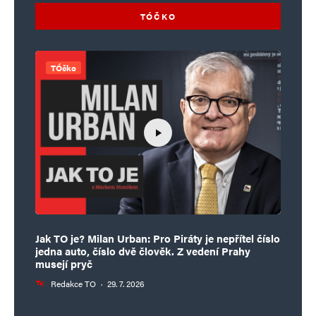
TÓČKO
TÓčko
Jak TO je? Milan Urban: Pro Piráty je nepřítel číslo
jedna auto, číslo dvě člověk. Z vedení Prahy
musejí pryč
Redakce TO
·
29. 7. 2026