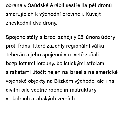
obrana v Saúdské Arábii sestřelila pět dronů
směřujících k východní provincii. Kuvajt
zneškodnil dva drony.
Spojené státy a Izrael zahájily 28. února údery
proti Íránu, které zažehly regionální válku.
Teherán a jeho spojenci v odvetě začali
bezpilotními letouny, balistickými střelami
a raketami útočit nejen na Izrael a na americké
vojenské objekty na Blízkém východě, ale i na
civilní cíle včetně ropné infrastruktury
v okolních arabských zemích.