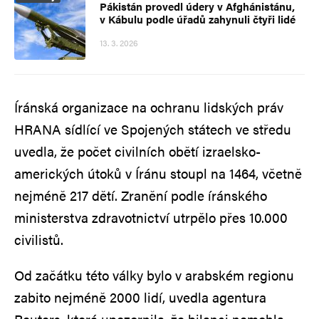
Pákistán provedl údery v Afghánistánu,
v Kábulu podle úřadů zahynuli čtyři lidé
13. 3. 2026
Íránská organizace na ochranu lidských práv
HRANA sídlící ve Spojených státech ve středu
uvedla, že počet civilních obětí izraelsko-
amerických útoků v Íránu stoupl na 1464, včetně
nejméně 217 dětí. Zranění podle íránského
ministerstva zdravotnictví utrpělo přes 10.000
civilistů.
Od začátku této války bylo v arabském regionu
zabito nejméně 2000 lidí, uvedla agentura