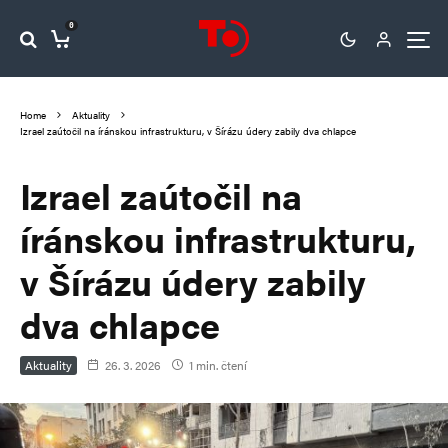
0
Home
Aktuality
Izrael zaútočil na íránskou infrastrukturu, v Šírázu údery zabily dva chlapce
Izrael zaútočil na
íránskou infrastrukturu,
v Šírázu údery zabily
dva chlapce
Aktuality
26. 3. 2026
1 min. čtení