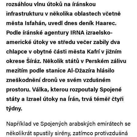
rozsáhlou vlnu útoků na íránskou
infrastrukturu v několika oblastech včetně
města Isfahán, uvedl dnes deník Haarec.
Podle íránské agentury IRNA izraelsko-
americké útoky ve středu večer zabily dva
chlapce v obytné části města Kafrí v jižním
okrese Šíráz. Několik států v Perském zálivu
mezitím podle stanice Al-Džazíra hlásilo
zneškodnění dronů ve svém vzdušném
prostoru. Válka, kterou rozpoutaly Spojené
státy a Izrael útoky na Írán, trvá téměř čtyři
týdny.
Například ve Spojených arabských emirátech se
několikrát spustily sirény, zatímco protivzdušná