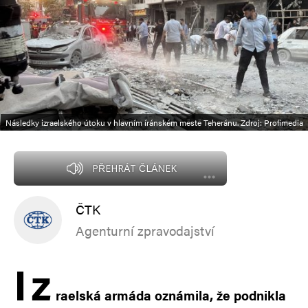
Následky izraelského útoku v hlavním íránském městě Teheránu. Zdroj: Profimedia
PŘEHRÁT ČLÁNEK
ČTK
Agenturní zpravodajství
I
z
raelská armáda oznámila, že podnikla