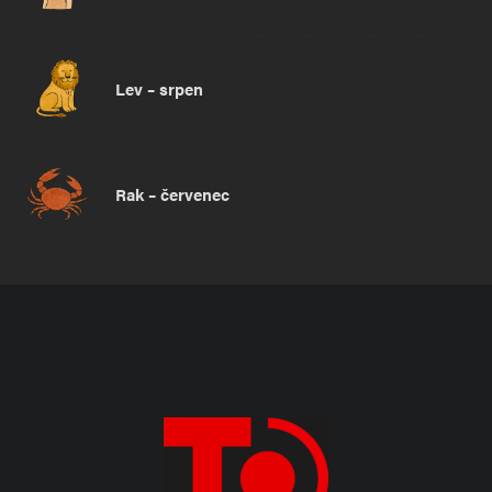
Lev – srpen
Rak – červenec