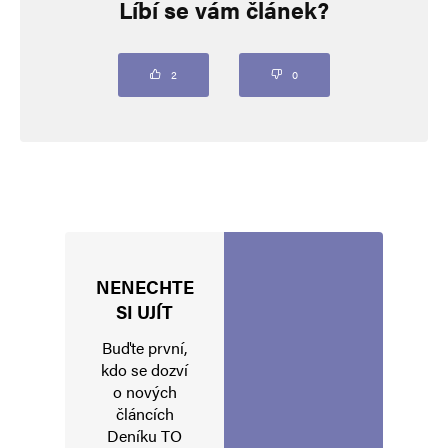
Líbí se vám článek?
Vaše e-mailová adresa nebude zveřejněna.
Vyžadované informace jsou
označeny
*
Komentář
*
2
0
NENECHTE
Jméno
*
SI UJÍT
Buďte první,
kdo se dozví
o nových
E-mail
*
Webová stránka
článcích
Deníku TO