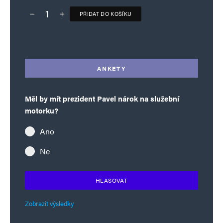
PŘIDAT DO KOŠÍKU
Deník TO – verze bez reklam množství
Alternative:
ANKETY
Měl by mít prezident Pavel nárok na služební
motorku?
Ano
Ne
HLASOVAT
Zobrazit výsledky