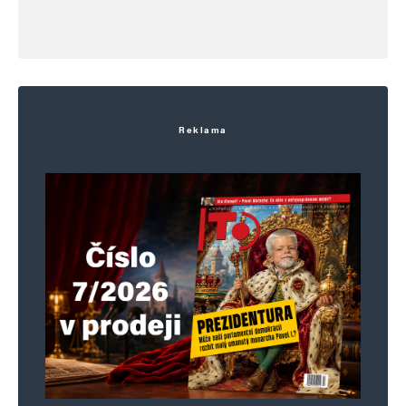
nad zdravou sebekritiku. Respakt!
Míša Kulička
Odpovědět
26. 3. 2026 (11:01)
Reklama
Agresivita „lépemyslících lidí“ roste…
Bohužel – na bláboly novinek, seznamu, forumu
24 a podobných medií skáče pořád mnoho lidí.
Napsat komentář
Vaše e-mailová adresa nebude zveřejněna.
Vyžadované informace jsou
označeny
*