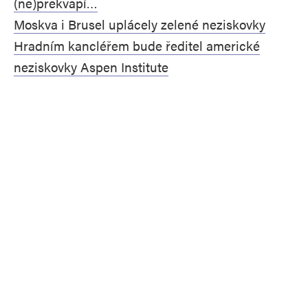
(ne)překvapí…
Moskva i Brusel uplácely zelené neziskovky
Hradním kancléřem bude ředitel americké
neziskovky Aspen Institute