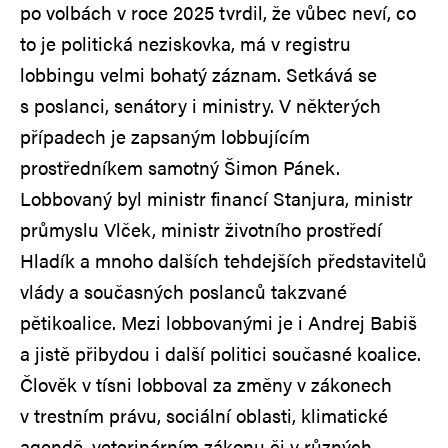
po volbách v roce 2025 tvrdil, že vůbec neví, co
to je politická neziskovka, má v registru
lobbingu velmi bohatý záznam. Setkává se
s poslanci, senátory i ministry. V některých
případech je zapsaným lobbujícím
prostředníkem samotný Šimon Pánek.
Lobbovaný byl ministr financí Stanjura, ministr
průmyslu Vlček, ministr životního prostředí
Hladík a mnoho dalších tehdejších představitelů
vlády a současných poslanců takzvané
pětikoalice. Mezi lobbovanými je i Andrej Babiš
a jistě přibydou i další politici současné koalice.
Člověk v tísni lobboval za změny v zákonech
v trestním právu, sociální oblasti, klimatické
agendě, veterinárním zákonu či v různých