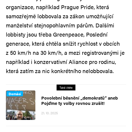
organizace, například Prague Pride, která
samozřejmě lobbovala za zákon umožňující
manželství stejnopohlavním párům. Dalšími
lobbisty jsou třeba Greenpeace, Poslední
generace, která chtěla snížit rychlost v obcích
z 50 km/h na 30 km/h, a mezi registrovanými je
například i konzervativní Aliance pro rodinu,
která zatím za nic konkrétního nelobbovala.
Také čtěte
Domácí
Povolební běsnění „demokratů“ aneb
Pojďme ty volby rovnou zrušit!
21. 10. 2025