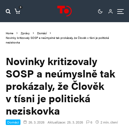
0
Home
Zprávy
Domácí
Novinky kritizovaly SOSP a neúmyslně tak prokázaly, že Člověk v tísni je politická
neziskovka
Novinky kritizovaly
SOSP a neúmyslně tak
prokázaly, že Člověk
v tísni je politická
neziskovka
Domácí
26. 3. 2026
Aktualizace:
25. 3. 2026
6
2 min. čtení