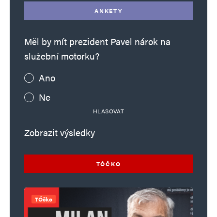
ANKETY
Měl by mít prezident Pavel nárok na
služební motorku?
Ano
Ne
HLASOVAT
Zobrazit výsledky
TÓČKO
TÓčko