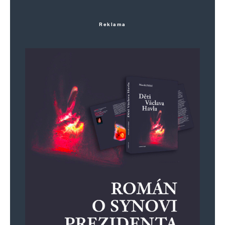
Komentář
*
Reklama
Jméno
*
E-mail
*
Webová stránka
Uložit do prohlížeče jméno, e-mail a webovou stránku pro budoucí
komentáře.