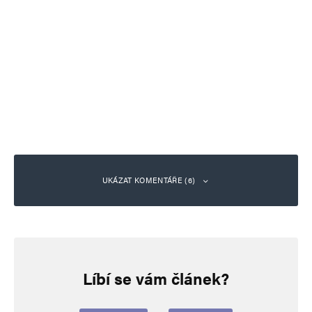
UKÁZAT KOMENTÁŘE (6)
hloubal
Odpovědět
26. 3. 2026 (9:07)
Líbí se vám článek?
https://messerinzidenz.de/