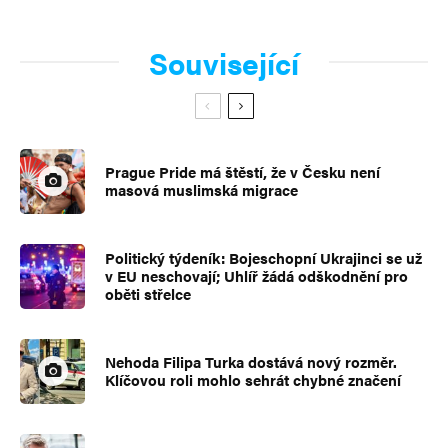
Související
Prague Pride má štěstí, že v Česku není
masová muslimská migrace
Politický týdeník: Bojeschopní Ukrajinci se už
v EU neschovají; Uhlíř žádá odškodnění pro
oběti střelce
Nehoda Filipa Turka dostává nový rozměr.
Klíčovou roli mohlo sehrát chybné značení