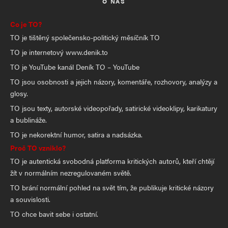
O NÁS
Co je TO?
TO je tištěný společensko-politický měsíčník TO
TO je internetový www.denik.to
TO je YouTube kanál Deník TO – YouTube
TO jsou osobnosti a jejich názory, komentáře, rozhovory, analýzy a
glosy.
TO jsou texty, autorské videopořady, satirické videoklipy, karikatury
a bublináže.
TO je nekorektní humor, satira a nadsázka.
Proč TO vzniklo?
TO je autentická svobodná platforma kritických autorů, kteří chtějí
žít v normálním nezregulovaném světě.
TO brání normální pohled na svět tím, že publikuje kritické názory
a souvislosti.
TO chce bavit sebe i ostatní.