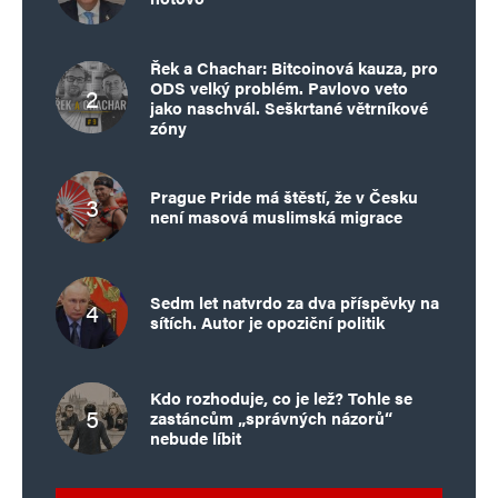
Řek a Chachar: Bitcoinová kauza, pro
ODS velký problém. Pavlovo veto
jako naschvál. Seškrtané větrníkové
zóny
Prague Pride má štěstí, že v Česku
není masová muslimská migrace
Sedm let natvrdo za dva příspěvky na
sítích. Autor je opoziční politik
Kdo rozhoduje, co je lež? Tohle se
zastáncům „správných názorů“
nebude líbit