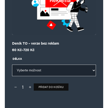
Deník TO – verze bez reklam
Rozpětí cen: 60 Kč až 720 Kč
60
Kč
–
720
Kč
DÉLKA
PŘIDAT DO KOŠÍKU
Deník TO – verze bez reklam množství
Alternative: