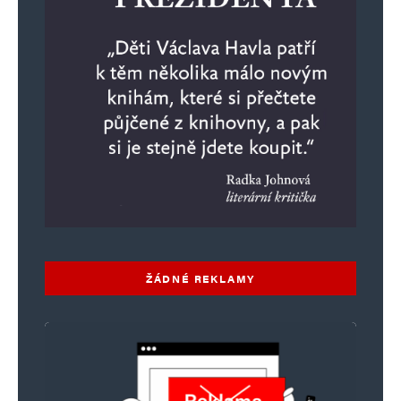
Informujte mě o nových komentářích e-mailem.
Informujte mě o nových příspěvcích e-mailem.
Alternative:
ŽÁDNÉ REKLAMY