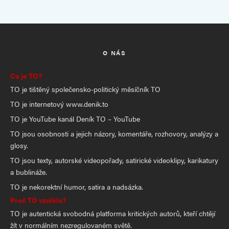
O NÁS
Co je TO?
TO je tištěný společensko-politický měsíčník TO
TO je internetový www.denik.to
TO je YouTube kanál Deník TO – YouTube
TO jsou osobnosti a jejich názory, komentáře, rozhovory, analýzy a
glosy.
TO jsou texty, autorské videopořady, satirické videoklipy, karikatury
a bublináže.
TO je nekorektní humor, satira a nadsázka.
Proč TO vzniklo?
TO je autentická svobodná platforma kritických autorů, kteří chtějí
žít v normálním nezregulovaném světě.