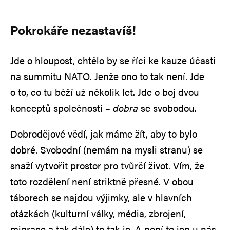
Pokrokáře nezastavíš!
Jde o hloupost, chtělo by se říci ke kauze účasti
na summitu NATO. Jenže ono to tak není. Jde
o to, co tu běží už několik let. Jde o boj dvou
konceptů společnosti –
dobra
se svobodou.
Dobrodějové vědí, jak máme žít, aby to bylo
dobré. Svobodní (nemám na mysli stranu) se
snaží vytvořit prostor pro tvůrčí život. Vím, že
toto rozdělení není striktně přesné. V obou
táborech se najdou výjimky, ale v hlavních
otázkách (kulturní války, média, zbrojení,
migrace a tak dále) to tak je. A není to jen u nás.