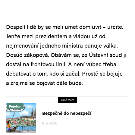
Dospělí lidé by se měli umět domluvit – určitě.
Jenže mezi prezidentem a vládou už od
nejmenování jednoho ministra panuje válka.
Dosud zákopová. Obávám se, že Ústavní soud ji
dostal na frontovou linii. A není vůbec třeba
debatovat o tom, kdo si začal. Prostě se bojuje
a zřejmě se bojovat dále bude.
Také čtěte
Fejeton
Bezpečně do nebezpečí
6. 5. 2025