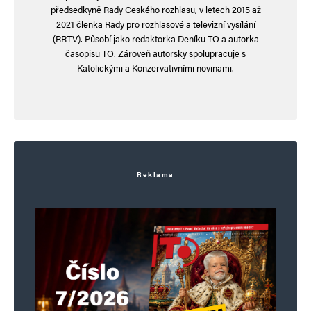
Nevěřme, že žití v míru a dostatku musí být
předsedkyně Rady Českého rozhlasu, v letech 2015 až
2021 členka Rady pro rozhlasové a televizní vysílání
stále, řekl Pavel na pietě za Ležáky. fialový
(RRTV). Působí jako redaktorka Deníku TO a autorka
eurohnus👎
časopisu TO. Zároveň autorsky spolupracuje s
s ústavou si vytřel…., s koránem si vytřeme….s
Katolickými a Konzervativními novinami.
opozicí si vytíráme….. čest práci zoombíci,
hulibrci a pošuci.. fialový eurohnus
hloubal
Odpovědět
Reklama
27. 6. 2026 (14:03)
pokud se gréta nepřilepí k ranweji, tak možná
odjedou…koštuju to na rvačku u letadla.