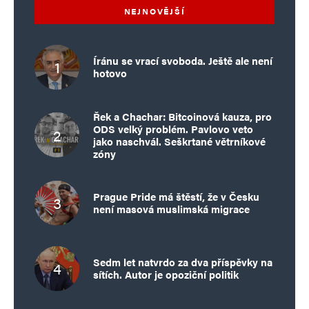
NEJNOVĚJŠÍ
Íránu se vrací svoboda. Ještě ale není
hotovo
Řek a Chachar: Bitcoinová kauza, pro
ODS velký problém. Pavlovo veto
jako naschvál. Seškrtané větrníkové
zóny
Prague Pride má štěstí, že v Česku
není masová muslimská migrace
Sedm let natvrdo za dva příspěvky na
sítích. Autor je opoziční politik