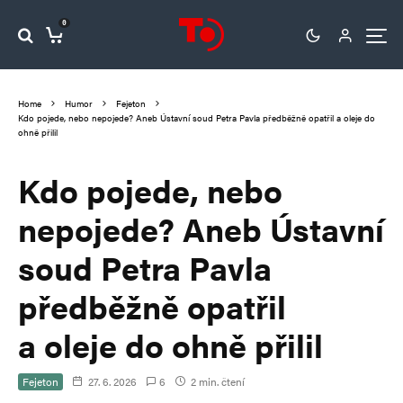
0
Home
Humor
Fejeton
Kdo pojede, nebo nepojede? Aneb Ústavní soud Petra Pavla předběžně opatřil a oleje do
ohně přilil
Kdo pojede, nebo
nepojede? Aneb Ústavní
soud Petra Pavla
předběžně opatřil
a oleje do ohně přilil
Fejeton
27. 6. 2026
6
2 min. čtení