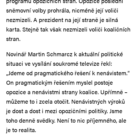
programu opozičních stran. Opozice poslední
sněmovní volby prohrála, nicméně její voliči
nezmizeli. A prezident na její straně je silná
karta. Stejně tak však nezmizeli voliči koaličních
stran.
Novinář Martin Schmarcz k aktuální politické
situaci ve vysílání soukromé televize řekl:
„Jdeme od pragmatického řešení k nenávistem.“
On pragmatickým řešením myslel postoje
opozice a nenávistmi strany koalice. Upřímně –
můžeme to i zcela otočit. Nenávistných výroků
je dost a dost i mezi opozičními politiky. Jsme
toho denně svědky. Není to nic příjemného, ale
je to realita.