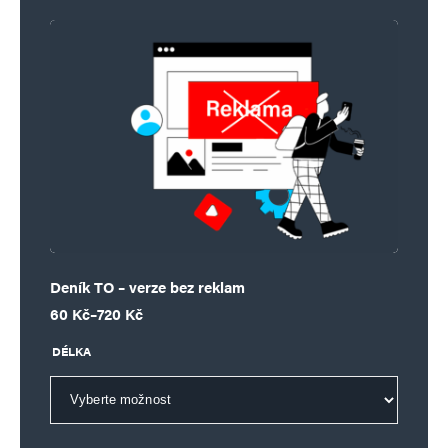
Vaše e-mailová adresa nebude zveřejněna.
Vyžadované informace jsou
označeny
*
Komentář
*
Deník TO – verze bez reklam
Rozpětí cen: 60 Kč až 720 Kč
60
Kč
–
720
Kč
Jméno
*
DÉLKA
E-mail
*
Webová stránka