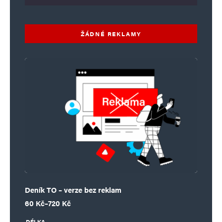
ŽÁDNÉ REKLAMY
Deník TO – verze bez reklam
Rozpětí cen: 60 Kč až 720 Kč
60
Kč
–
720
Kč
DÉLKA