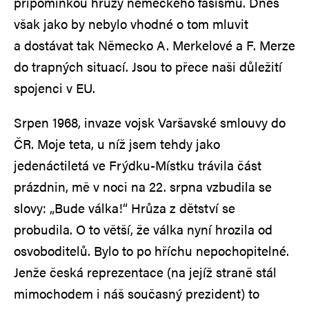
připomínkou hrůzy německého fašismu. Dnes
však jako by nebylo vhodné o tom mluvit
a dostávat tak Německo A. Merkelové a F. Merze
do trapných situací. Jsou to přece naši důležití
spojenci v EU.
Srpen 1968, invaze vojsk Varšavské smlouvy do
ČR. Moje teta, u níž jsem tehdy jako
jedenáctiletá ve Frýdku-Místku trávila část
prázdnin, mě v noci na 22. srpna vzbudila se
slovy: „Bude válka!“ Hrůza z dětství se
probudila. O to větší, že válka nyní hrozila od
osvoboditelů. Bylo to po hříchu nepochopitelné.
Jenže česká reprezentace (na jejíž straně stál
mimochodem i náš současný prezident) to