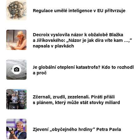
Regulace umělé inteligence v EU přitvrzuje
Decroix vyslovila názor k obžalobě Blažka
a Jiříkovského: „Názor je jak díra víte kam …,“
napsala v plavkách
Je globální oteplení katastrofa? Kdo to rozhodl
a proč
Zčernali, zrudli, zezelenali. Piráti přišli
s plánem, který může stát stovky miliard
Zjevení „obyčejného hrdiny“ Petra Pavla