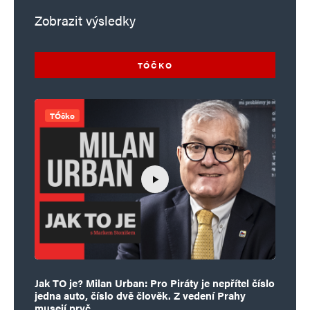
Zobrazit výsledky
TÓČKO
TÓčko
Jak TO je? Milan Urban: Pro Piráty je nepřítel číslo
jedna auto, číslo dvě člověk. Z vedení Prahy
musejí pryč