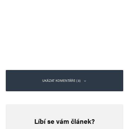
UKÁZAT KOMENTÁŘE (3)
hloubal
Odpovědět
8. 5. 2026 (12:51)
Líbí se vám článek?