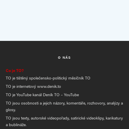
O NÁS
Co je TO?
TO je tištěný společensko-politický měsíčník TO
TO je internetový www.denik.to
TO je YouTube kanál Deník TO – YouTube
TO jsou osobnosti a jejich názory, komentáře, rozhovory, analýzy a
glosy.
TO jsou texty, autorské videopořady, satirické videoklipy, karikatury
a bublináže.