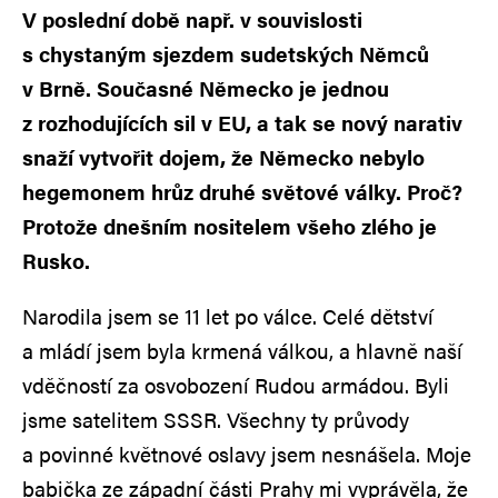
V poslední době např. v souvislosti
s chystaným sjezdem sudetských Němců
v Brně. Současné Německo je jednou
z rozhodujících sil v EU, a tak se nový narativ
snaží vytvořit dojem, že Německo nebylo
hegemonem hrůz druhé světové války. Proč?
Protože dnešním nositelem všeho zlého je
Rusko.
Narodila jsem se 11 let po válce. Celé dětství
a mládí jsem byla krmená válkou, a hlavně naší
vděčností za osvobození Rudou armádou. Byli
jsme satelitem SSSR. Všechny ty průvody
a povinné květnové oslavy jsem nesnášela. Moje
babička ze západní části Prahy mi vyprávěla, že