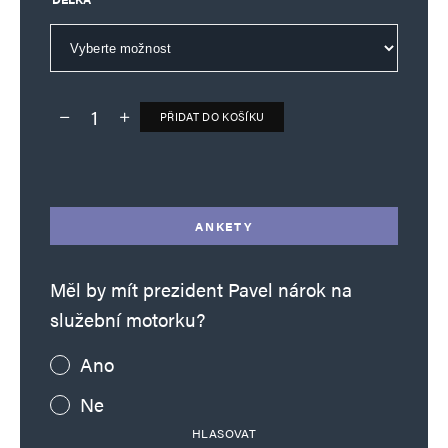
PŘIDAT DO KOŠÍKU
Deník TO – verze bez reklam množství
Alternative:
ANKETY
Měl by mít prezident Pavel nárok na
služební motorku?
Ano
Ne
HLASOVAT