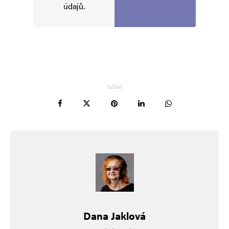
údajů
.
Vaše e-mailová adresa nebude zveřejněna.
Vyžadované informace jsou
označeny
*
Komentář
*
Sdílet
Jméno
*
E-mail
*
Webová stránka
Dana Jaklová