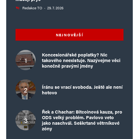
Redakce TO
·
29. 7. 2026
NEJNOVĚJŠÍ
Koncesionářské poplatky? Nic
takového neexistuje. Nazývejme věci
konečně pravými jmény
Íránu se vrací svoboda. Ještě ale není
hotovo
Řek a Chachar: Bitcoinová kauza, pro
ODS velký problém. Pavlovo veto
jako naschvál. Seškrtané větrníkové
zóny