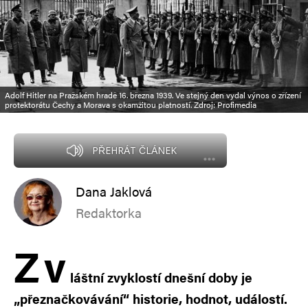
Adolf Hitler na Pražském hradě 16. března 1939. Ve stejný den vydal výnos o zřízení
protektorátu Čechy a Morava s okamžitou platností. Zdroj: Profimedia
PŘEHRÁT ČLÁNEK
Dana Jaklová
Redaktorka
Z
v
láštní zvyklostí dnešní doby je
„přeznačkovávání“ historie, hodnot, událostí.