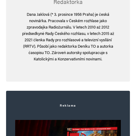
Redaktorka
Uložit do prohlížeče jméno, e-mail a webovou stránku pro budoucí
Dana Jaklová (* 3. prosince 1956 Praha) je česká
komentáře.
novinářka. Pracovala v Českém rozhlase jako
zpravodajka Radiožurnálu. V letech 2010 až 2012
předsedkyně Rady Českého rozhlasu, v letech 2015 až
Informujte mě o nových komentářích e-mailem.
2021 členka Rady pro rozhlasové a televizní vysílání
(RRTV). Působí jako redaktorka Deníku TO a autorka
Informujte mě o nových příspěvcích e-mailem.
časopisu TO. Zároveň autorsky spolupracuje s
Alternative:
Katolickými a Konzervativními novinami.
Reklama