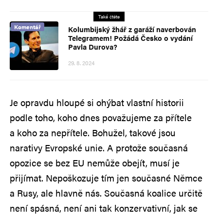
Také čtěte
Komentář
Kolumbijský žhář z garáží naverbován
Telegramem! Požádá Česko o vydání
Pavla Durova?
29. 8. 2024
Je opravdu hloupé si ohýbat vlastní historii
podle toho, koho dnes považujeme za přítele
a koho za nepřítele. Bohužel, takové jsou
narativy Evropské unie. A protože současná
opozice se bez EU nemůže obejít, musí je
přijímat. Nepoškozuje tím jen současné Němce
a Rusy, ale hlavně nás. Současná koalice určitě
není spásná, není ani tak konzervativní, jak se