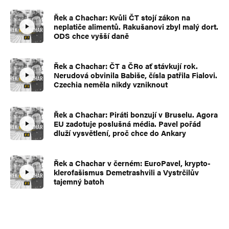
Řek a Chachar: Kvůli ČT stojí zákon na
neplatiče alimentů. Rakušanovi zbyl malý dort.
ODS chce vyšší daně
Řek a Chachar: ČT a ČRo ať stávkují rok.
Nerudová obvinila Babiše, čísla patřila Fialovi.
Czechia neměla nikdy vzniknout
Řek a Chachar: Piráti bonzují v Bruselu. Agora
EU zadotuje poslušná média. Pavel pořád
dluží vysvětlení, proč chce do Ankary
Řek a Chachar v černém: EuroPavel, krypto-
klerofašismus Demetrashvili a Vystrčilův
tajemný batoh