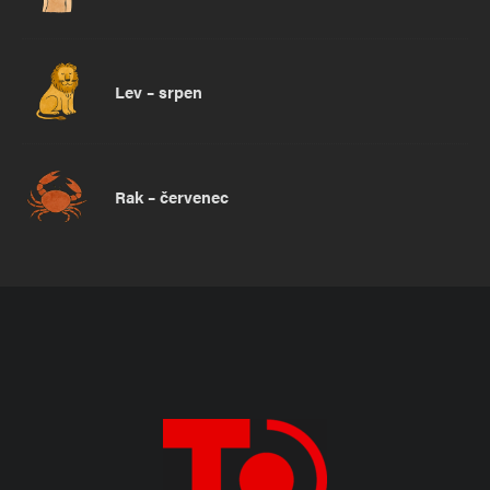
Lev – srpen
Rak – červenec