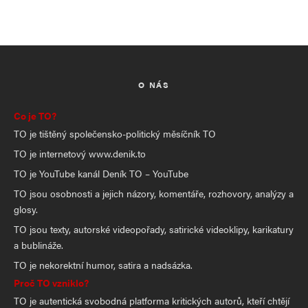
O NÁS
Co je TO?
TO je tištěný společensko-politický měsíčník TO
TO je internetový www.denik.to
TO je YouTube kanál Deník TO – YouTube
TO jsou osobnosti a jejich názory, komentáře, rozhovory, analýzy a
glosy.
TO jsou texty, autorské videopořady, satirické videoklipy, karikatury
a bublináže.
TO je nekorektní humor, satira a nadsázka.
Proč TO vzniklo?
TO je autentická svobodná platforma kritických autorů, kteří chtějí