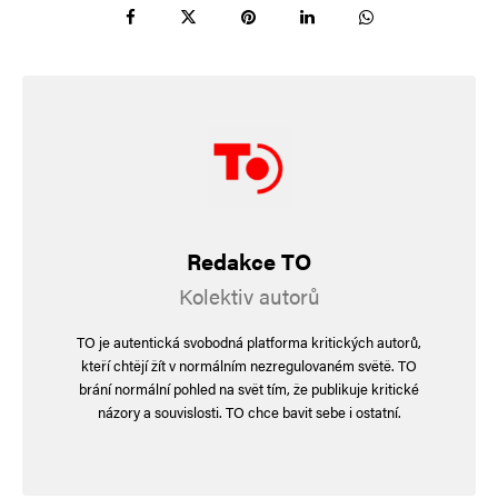
Tak možná v rámci inkluze by tam Pét’a letět
moh…
I tak připomíná šestiletého sígra, který mlátí
asistentku
a vyhrožuje dětem (a kvůli tomu ho neberou na
výlety) a nikdo
z vedení školy ho není schopen vykázat do
Redakce TO
patřičných mezí…
Kolektiv autorů
35 lidí je jedna celá zbrojařská lobby.
TO je autentická svobodná platforma kritických autorů,
kteří chtějí žít v normálním nezregulovaném světě. TO
Napsat komentář
brání normální pohled na svět tím, že publikuje kritické
názory a souvislosti. TO chce bavit sebe i ostatní.
Vaše e-mailová adresa nebude zveřejněna.
Vyžadované informace jsou
označeny
*