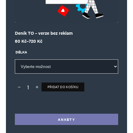
Deník TO – verze bez reklam
Rozpětí cen: 60 Kč až 720 Kč
60
Kč
–
720
Kč
DÉLKA
PŘIDAT DO KOŠÍKU
Deník TO – verze bez reklam množství
Alternative:
ANKETY