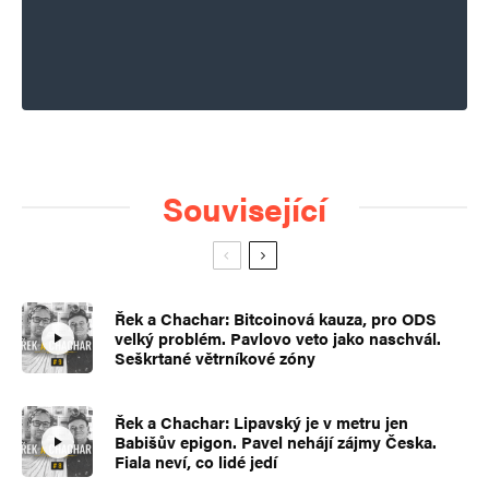
Související
Řek a Chachar: Bitcoinová kauza, pro ODS
velký problém. Pavlovo veto jako naschvál.
Seškrtané větrníkové zóny
Řek a Chachar: Lipavský je v metru jen
Babišův epigon. Pavel nehájí zájmy Česka.
Fiala neví, co lidé jedí