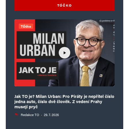
TÓČKO
TÓčko
Jak TO je? Milan Urban: Pro Piráty je nepřítel číslo
jedna auto, číslo dvě člověk. Z vedení Prahy
musejí pryč
Redakce TO
·
29. 7. 2026