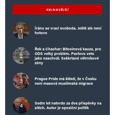
NEJNOVĚJŠÍ
Íránu se vrací svoboda. Ještě ale není
hotovo
Řek a Chachar: Bitcoinová kauza, pro
ODS velký problém. Pavlovo veto
jako naschvál. Seškrtané větrníkové
zóny
Prague Pride má štěstí, že v Česku
není masová muslimská migrace
Sedm let natvrdo za dva příspěvky na
sítích. Autor je opoziční politik