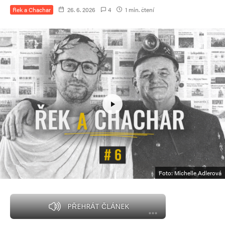
Řek a Chachar
26. 6. 2026
4
1 min. čtení
Foto: Michelle Adlerová
PŘEHRÁT ČLÁNEK