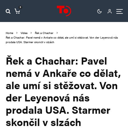
0
Home
Videa
Řek a Chachar
Řek a Chachar: Pavel nemá v Ankaře co dělat, ale umí si stěžovat. Von der Leyenová nás
prodala USA. Starmer skončil v slzách
Řek a Chachar: Pavel
nemá v Ankaře co dělat,
ale umí si stěžovat. Von
der Leyenová nás
prodala USA. Starmer
skončil v slzách