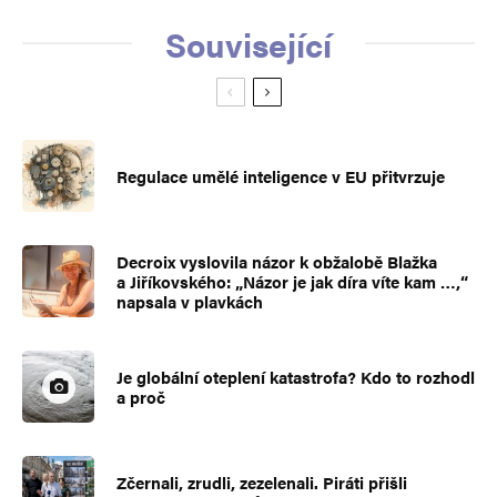
Související
Regulace umělé inteligence v EU přitvrzuje
Decroix vyslovila názor k obžalobě Blažka
a Jiříkovského: „Názor je jak díra víte kam …,“
napsala v plavkách
Je globální oteplení katastrofa? Kdo to rozhodl
a proč
Zčernali, zrudli, zezelenali. Piráti přišli