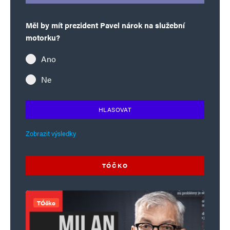
Měl by mít prezident Pavel nárok na služební
motorku?
Ano
Ne
HLASOVAT
Zobrazit výsledky
TÓČKO
TÓčko