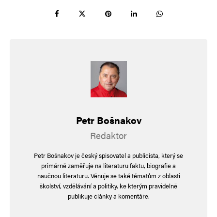
bezpracně sáhli na výhody ale ani komančové
nebrali každého a takový plivali, podráželi
a naříkali nejvíc (a některým to zůstalo až
doteď) – proč pracovat na sobě, když můžu svůj
neúspěch na nkofo svést?) A takové lidi bych
přirovnal k vajglu v hajzlu daleko spíše.
Petr Bošnakov
Navigace pro komentáře
Starší komentáře
Redaktor
Napsat komentář
Petr Bošnakov je český spisovatel a publicista, který se
Vaše e-mailová adresa nebude zveřejněna.
Vyžadované informace jsou
primárně zaměřuje na literaturu faktu, biografie a
označeny
*
naučnou literaturu. Věnuje se také tématům z oblasti
školství, vzdělávání a politiky, ke kterým pravidelně
Komentář
*
publikuje články a komentáře.