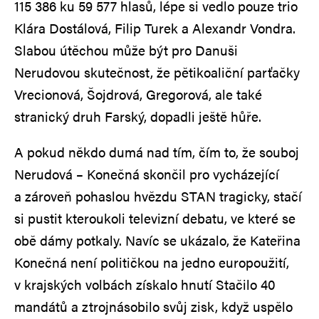
115 386 ku 59 577 hlasů, lépe si vedlo pouze trio
Klára Dostálová, Filip Turek a Alexandr Vondra.
Slabou útěchou může být pro Danuši
Nerudovou skutečnost, že pětikoaliční parťačky
Vrecionová, Šojdrová, Gregorová, ale také
stranický druh Farský, dopadli ještě hůře.
A pokud někdo dumá nad tím, čím to, že souboj
Nerudová – Konečná skončil pro vycházející
a zároveň pohaslou hvězdu STAN tragicky, stačí
si pustit kteroukoli televizní debatu, ve které se
obě dámy potkaly. Navíc se ukázalo, že Kateřina
Konečná není političkou na jedno europoužití,
v krajských volbách získalo hnutí Stačilo 40
mandátů a ztrojnásobilo svůj zisk, když uspělo