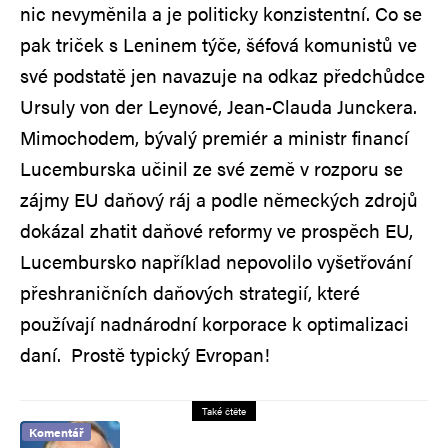
nic nevyměnila a je politicky konzistentní. Co se
pak triček s Leninem týče, šéfová komunistů ve
své podstatě jen navazuje na odkaz předchůdce
Ursuly von der Leynové, Jean-Clauda Junckera.
Mimochodem, bývalý premiér a ministr financí
Lucemburska učinil ze své země v rozporu se
zájmy EU daňový ráj a podle německých zdrojů
dokázal zhatit daňové reformy ve prospěch EU,
Lucembursko například nepovolilo vyšetřování
přeshraničních daňových strategií, které
používají nadnárodní korporace k optimalizaci
daní. Prostě typický Evropan!
Také čtěte
Komentář