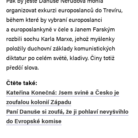
Pak by ještě Danuše Nerudová mohla
organizovat exkurzi europoslanců do Trevíru,
během které by vybraní europoslanci
a europoslankyně v čele s Janem Farským
rozbili sochu Karla Marxe, jehož myšlenky
položily duchovní základy komunistických
diktatur po celém světě, kladivy. Činy totiž
předčí slova.
Čtěte také:
Kateřina Konečná: Jsem svině a Česko je
zoufalou kolonií Západu
Paní Danuše si zoufá, že ji pohlaví nevyšvihlo
do Evropské komise