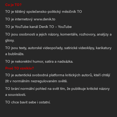
Co je TO?
TO je tištěný společensko-politický měsíčník TO
TO je internetový www.denik.to
TO je YouTube kanál Deník TO – YouTube
TO jsou osobnosti a jejich názory, komentáře, rozhovory, analýzy a
glosy.
TO jsou texty, autorské videopořady, satirické videoklipy, karikatury
a bublináže.
TO je nekorektní humor, satira a nadsázka.
Proč TO vzniklo?
TO je autentická svobodná platforma kritických autorů, kteří chtějí
žít v normálním nezregulovaném světě.
TO brání normální pohled na svět tím, že publikuje kritické názory
a souvislosti.
TO chce bavit sebe i ostatní.