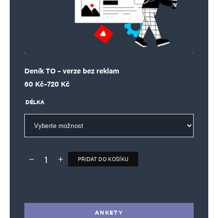
Deník TO – verze bez reklam
Rozpětí cen: 60 Kč až 720 Kč
60
Kč
–
720
Kč
DÉLKA
PŘIDAT DO KOŠÍKU
Deník TO – verze bez reklam množství
Alternative:
ANKETY