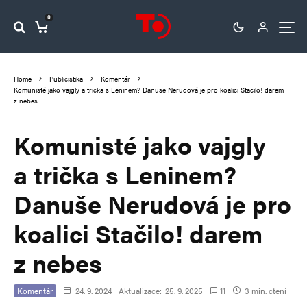
0
Home
Publicistika
Komentář
Komunisté jako vajgly a trička s Leninem? Danuše Nerudová je pro koalici Stačilo! darem
z nebes
Komunisté jako vajgly
a trička s Leninem?
Danuše Nerudová je pro
koalici Stačilo! darem
z nebes
Komentář
24. 9. 2024
Aktualizace:
25. 9. 2025
11
3 min. čtení