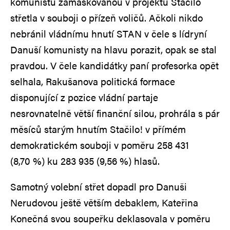
komunistů zamaskovanou v projektu Stačilo
střetla v souboji o přízeň voličů. Ačkoli nikdo
nebránil vládnímu hnutí STAN v čele s lídryní
Danuší komunisty na hlavu porazit, opak se stal
pravdou. V čele kandidátky paní profesorka opět
selhala, Rakušanova politická formace
disponující z pozice vládní partaje
nesrovnatelně větší finanční silou, prohrála s pár
měsíců starým hnutím Stačilo! v přímém
demokratickém souboji v poměru 258 431
(8,70 %) ku 283 935 (9,56 %) hlasů.
Samotný volební střet dopadl pro Danuši
Nerudovou ještě větším debaklem, Kateřina
Konečná svou soupeřku deklasovala v poměru