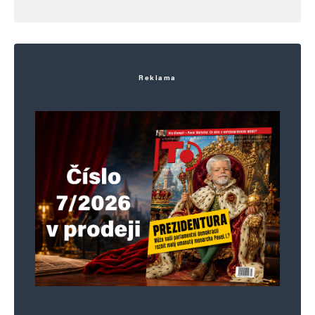
Reklama
Jméno
*
E-mail
*
Webová stránka
Uložit do prohlížeče jméno, e-mail a webovou stránku pro budoucí
komentáře.
Informujte mě o nových komentářích e-mailem.