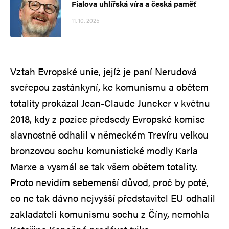
Fialova uhlířská víra a česká paměť
11. 10. 2025
Vztah Evropské unie, jejíž je paní Nerudová
sveřepou zastánkyní, ke komunismu a obětem
totality prokázal Jean-Claude Juncker v květnu
2018, kdy z pozice předsedy Evropské komise
slavnostně odhalil v německém Trevíru velkou
bronzovou sochu komunistické modly Karla
Marxe a vysmál se tak všem obětem totality.
Proto nevidím sebemenší důvod, proč by poté,
co ne tak dávno nejvyšší představitel EU odhalil
zakladateli komunismu sochu z Číny, nemohla