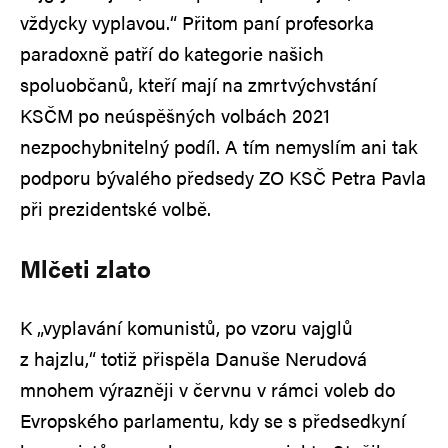
vždycky vyplavou.“ Přitom paní profesorka
paradoxně patří do kategorie našich
spoluobčanů, kteří mají na zmrtvýchvstání
KSČM po neúspěšných volbách 2021
nezpochybnitelný podíl. A tím nemyslím ani tak
podporu bývalého předsedy ZO KSČ Petra Pavla
při prezidentské volbě.
Mlčeti zlato
K „vyplavání komunistů, po vzoru vajglů
z hajzlu,“ totiž přispěla Danuše Nerudová
mnohem výrazněji v červnu v rámci voleb do
Evropského parlamentu, kdy se s předsedkyní