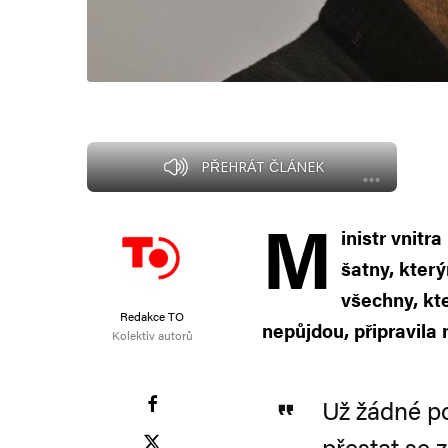
PŘEHRÁT ČLÁNEK
M
inistr vnitr
šatny, který
všechny, kteř
Redakce TO
nepůjdou, připravila
Kolektiv autorů
Už žádné po
přestat se 