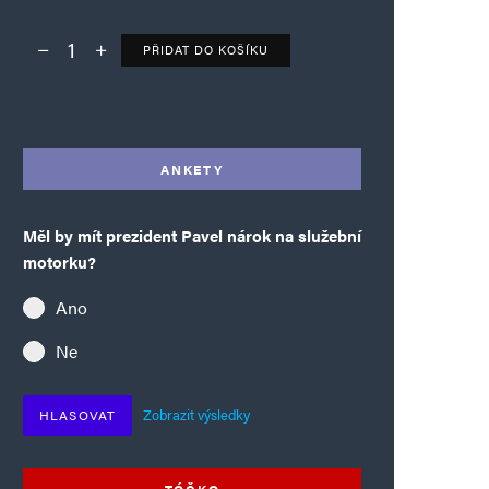
PŘIDAT DO KOŠÍKU
Deník TO – verze bez reklam množství
Alternative:
ANKETY
Měl by mít prezident Pavel nárok na služební
motorku?
Ano
Ne
Zobrazit výsledky
HLASOVAT
TÓČKO