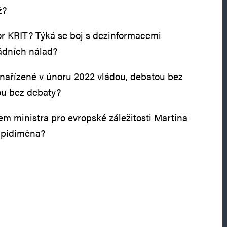
ž?
r KRIT? Týká se boj s dezinformacemi
ládních nálad?
 nařízené v únoru 2022 vládou, debatou bez
u bez debaty?
em ministra pro evropské záležitosti Martina
e pidiměna?