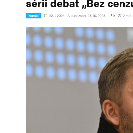
sérii debat „Bez cenz
Domácí
22. 1. 2024
Aktualizace:
28. 10. 2025
9
2 min. 