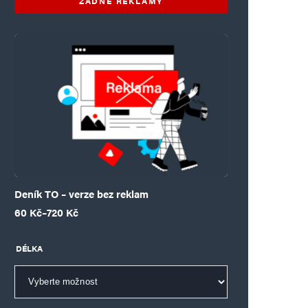
ŽÁDNÉ REKLAMY
Deník TO – verze bez reklam
Rozpětí cen: 60 Kč až 720 Kč
60
Kč
–
720
Kč
DÉLKA