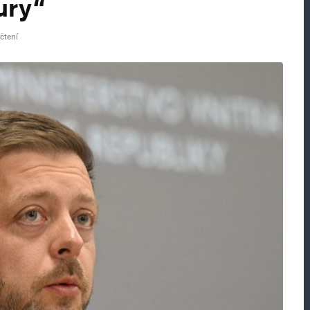
ury“
čtení