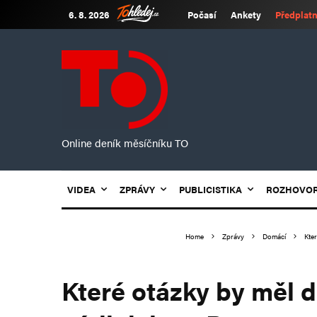
6. 8. 2026
Počasí
Ankety
Předplatn
Online deník měsíčníku TO
VIDEA
ZPRÁVY
PUBLICISTIKA
ROZHOVO
Home
Zprávy
Domácí
Kte
Které otázky by měl 