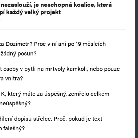
 nezaslouží, je neschopná koalice, která
pí každý velký projekt
25
za Dozimetr? Proč v ní ani po 19 měsících
t žádný posun?
t osoby v pytli na mrtvoly kamkoli, nebo pouze
a vnitra?
UK, který máte za úspěšný, zemřelo celkem
l neúspěšný?
dílení dopisu střelce. Proč, pokud je text
o falešný?