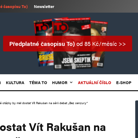
é časopisu To)
Newsletter
Předplatné časopisu To)
od 85 Kč/měsíc >>
R
KULTURA
TÉMA TO
HUMOR
AKTUÁLNÍ ČÍSLO
E-SHOP
ré otázky by měl dostat Vít Rakušan na sérii debat „Bez cenzury“
dostat Vít Rakušan na