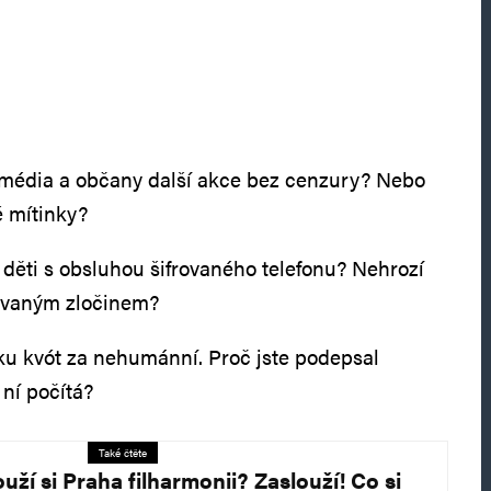
k, média a občany další akce bez cenzury? Nebo
 mítinky?
 děti s obsluhou šifrovaného telefonu? Nehrozí
zovaným zločinem?
tiku kvót za nehumánní. Proč jste podepsal
 ní počítá?
Také čtěte
uží si Praha filharmonii? Zaslouží! Co si