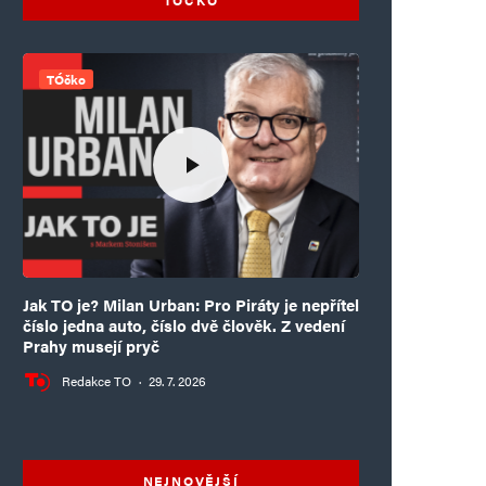
TÓčko
Jak TO je? Milan Urban: Pro Piráty je nepřítel
číslo jedna auto, číslo dvě člověk. Z vedení
Prahy musejí pryč
Redakce TO
·
29. 7. 2026
NEJNOVĚJŠÍ