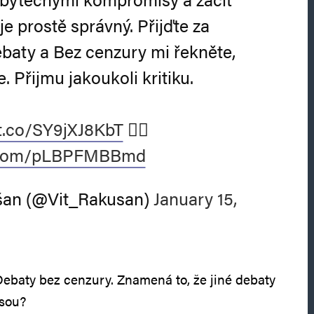
 je prostě správný. Přijďte za
baty a Bez cenzury mi řekněte,
e. Přijmu jakoukoli kritiku.
/t.co/SY9jXJ8KbT
👈🏻
er.com/pLBPFMBBmd
šan (@Vit_Rakusan)
January 15,
ebaty bez cenzury. Znamená to, že jiné debaty
sou?