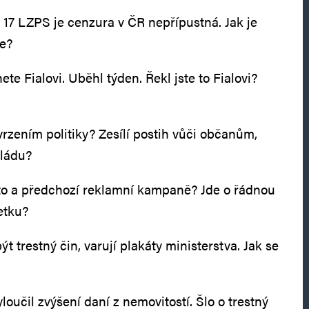
u 17 LZPS je cenzura v ČR nepřípustná. Jak je
te?
knete Fialovi. Uběhl týden. Řekl jste to Fialovi?
vrzením politiky? Zesílí postih vůči občanům,
vládu?
 tato a předchozí reklamní kampaně? Jde o řádnou
etku?
t trestný čin, varují plakáty ministerstva. Jak se
yloučil zvýšení daní z nemovitostí. Šlo o trestný