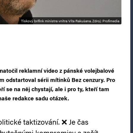
Tiskový brífink ministra vnitra Víta Rakušana. Zdroj: Profimedia
a natočil reklamní video z pánské volejbalové
m odstartoval sérii mítinků Bez cenzury. Pro
í se na něj chystají, ale i pro ty, kteří tam
 naše redakce sadu otázek.
litické taktizování. ❌ Je čas
zbytečnými kompromisy a začít