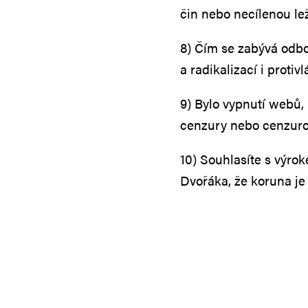
čin nebo necílenou le
8) Čím se zabývá odbo
a radikalizací i protiv
9) Bylo vypnutí webů,
cenzury nebo cenzuro
10) Souhlasíte s výrok
Dvořáka, že koruna j