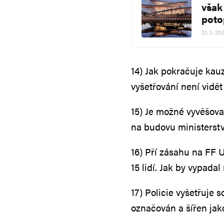
však
poto
21. 3. 20
14) Jak pokračuje kau
vyšetřování není vidě
15) Je možné vyvěšova
na budovu ministerstv
16) Pří zásahu na FF 
15 lidí. Jak by vypada
17) Policie vyšetřuje s
označován a šířen jak