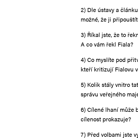
2) Dle ústavy a článk
možné, že ji připouští
3) Říkal jste, že to ře
A co vám řekl Fiala?
4) Co myslíte pod přit
kteří kritizují Fialovu 
5) Kolik stály vnitro
správu veřejného maj
6) Cílené lhaní může bý
cílenost prokazuje?
7) Před volbami jste v