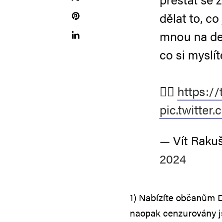
dělat to, co
mnou na de
co si myslít
👉🏻
https:/
pic.twitt
— Vít Raku
2024
1) Nabízíte občanům D
naopak cenzurovány j