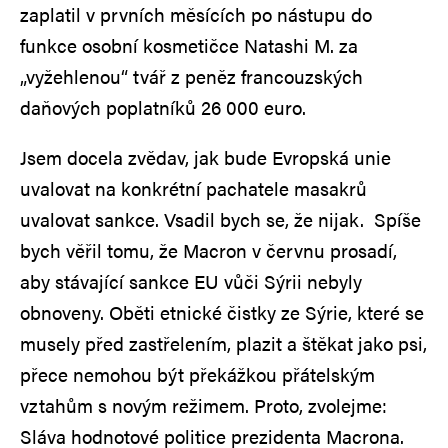
zaplatil v prvních měsících po nástupu do
funkce osobní kosmetičce Natashi M. za
„vyžehlenou“ tvář z peněz francouzských
daňových poplatníků 26 000 euro.
Jsem docela zvědav, jak bude Evropská unie
uvalovat na konkrétní pachatele masakrů
uvalovat sankce. Vsadil bych se, že nijak. Spíše
bych věřil tomu, že Macron v červnu prosadí,
aby stávající sankce EU vůči Sýrii nebyly
obnoveny. Oběti etnické čistky ze Sýrie, které se
musely před zastřelením, plazit a štěkat jako psi,
přece nemohou být překážkou přátelským
vztahům s novým režimem. Proto, zvolejme:
Sláva hodnotové politice prezidenta Macrona.