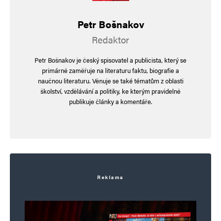
Petr Bošnakov
Martin Novák
Odpovědět
Redaktor
21. 5. 2025 (12:58)
Petr Bošnakov je český spisovatel a publicista, který se
Vzhledem k tomu, jaké někteří používají
primárně zaměřuje na literaturu faktu, biografie a
naučnou literaturu. Věnuje se také tématům z oblasti
přezdívky, jde spíše o extra sestavenou
školství, vzdělávání a politiky, ke kterým pravidelně
úderku Fialajungent, která zde má šířit
publikuje články a komentáře.
pravdu a lásku v ranku plukovníka „Göblse“
Foltýna. Nejlepší reakce je dělat si z nich
legraci, protože tito lidé většinou postrádají
smysl pro humor.
Reklama
Fialajugend
Odpovědět