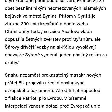
čtyři křesťané padli podle serveru France 24 za
oběť běsnění nikým neomezovaných islámských
bojůvek ve městě Bynias. Přitom v Sýrii žije
zhruba 300 tisíc křesťanů a podle webu
Christianity Today se „sice Asadova vláda
dopustila četných zvěrstev proti Syřanům, ale
Šárovy dřívější vazby na al-Káidu vyvolávají
obavy, že Syřané vyměnili jeden násilný režim za
druhý.“
Snahu nezamést prokazatelný masakr nových
přátel EU projevila i řecká poslankyně
evropského parlamentu Afroditi Latinopoulou
z frakce Patrioti pro Evropu. V písemné
interpelaci vznesla dotaz, proč Evropská unie