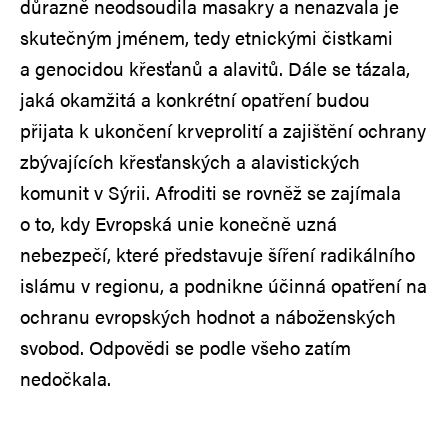
důrazně neodsoudila masakry a nenazvala je
skutečným jménem, tedy etnickými čistkami
a genocidou křesťanů a alavitů. Dále se tázala,
jaká okamžitá a konkrétní opatření budou
přijata k ukončení krveprolití a zajištění ochrany
zbývajících křesťanských a alavistických
komunit v Sýrii. Afroditi se rovněž se zajímala
o to, kdy Evropská unie konečně uzná
nebezpečí, které představuje šíření radikálního
islámu v regionu, a podnikne účinná opatření na
ochranu evropských hodnot a náboženských
svobod. Odpovědi se podle všeho zatím
nedočkala.