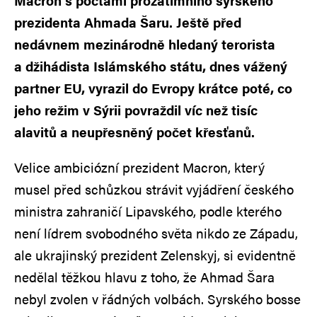
Macron s poctami prozatímního syrského
prezidenta Ahmada Šaru. Ještě před
nedávnem mezinárodně hledaný terorista
a džihádista Islámského státu, dnes vážený
partner EU, vyrazil do Evropy krátce poté, co
jeho režim v Sýrii povraždil víc než tisíc
alavitů a neupřesněný počet křesťanů.
Velice ambiciózní prezident Macron, který
musel před schůzkou strávit vyjádření českého
ministra zahraničí Lipavského, podle kterého
není lídrem svobodného světa nikdo ze Západu,
ale ukrajinský prezident Zelenskyj, si evidentně
nedělal těžkou hlavu z toho, že Ahmad Šara
nebyl zvolen v řádných volbách. Syrského bosse