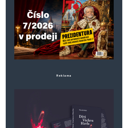
21. 5. 2025 (14:43)
Fialajungent a Göbls 😂 dezolát expert
na třetí říši. Heil Fiala. Sieg Foltýn!!!!! Ty
musíš být člen Imbecimbálungelt. 😁
Martin Novák
Odpovědět
22. 5. 2025 (12:13)
Reklama
Sem já to ale truhlík, takové hrozné
chyby. To je tak, když je člověk líný se
podívat na pravopis. Nebo ne? Když
chceš vyprovokovat lepševika, dej mu
možnost dělat z tebe blbce, protože
slušně upozornit na chybu nedokáže.