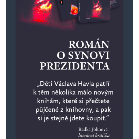
Neb potrefená husa se ozve. A máme tu
krásný exemplář, který dle znalostí
terminologie, inklinuje k nacizmu. Ovšem
s tou úderkou jsem to přehnal. Teď bych
řekl, že tu operuje jeden, možná dva,
chameleoni, kteří pod různými
přezdívkami, musejí sami všechny ty
urážky a nesmysly vymýšlet. Chudáci, to
musí být dřina.
Tom
Odpovědět
21. 5. 2025 (20:21)
„Fialajugend“ Máš vycházky?