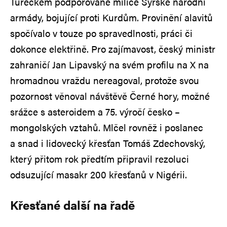
Tureckem podporované milice Syrské národní
armády, bojující proti Kurdům. Provinění alavitů
spočívalo v touze po spravedlnosti, práci či
dokonce elektřině. Pro zajímavost, český ministr
zahraničí Jan Lipavský na svém profilu na X na
hromadnou vraždu nereagoval, protože svou
pozornost věnoval návštěvě Černé hory, možné
srážce s asteroidem a 75. výročí česko –
mongolských vztahů. Mlčel rovněž i poslanec
a snad i lidovecký křesťan Tomáš Zdechovský,
který přitom rok předtím připravil rezoluci
odsuzující masakr 200 křesťanů v Nigérii.
Křesťané další na řadě