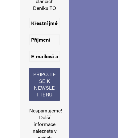
článcích
21. 5. 2025 (12:45)
Deníku TO
Doporučuji, aby jste si na webu Rádio
Universum vyhledal rozhovory s paní Evou
Filipi a jeden lze najít i tady na TOčku.
Pokud vás ani po jejich poslechu,
nepopadne nutkání jít si dát za tento hloupý
komentář facku před zrcadlem, odstěhujte
se do Sýrie a osobně okuste „lidumilské“
metody nové, lepší a demokratické vlády.
Když to přežijete, třeba vám pan Stoniš
umožní zveřejnit článek o vašich zážitcích.
Nespamujeme!
Další
informace
naleznete v
Michal
Odpovědět
našich