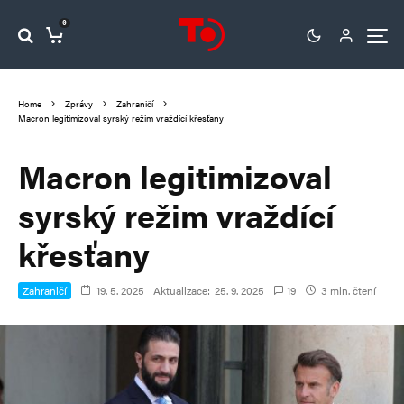
0
Home
Zprávy
Zahraničí
Macron legitimizoval syrský režim vraždící křesťany
Macron legitimizoval
syrský režim vraždící
křesťany
Zahraničí
19. 5. 2025
Aktualizace:
25. 9. 2025
19
3 min. čtení