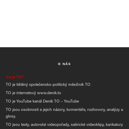
O NÁS
Co je TO?
TO je tištěný společensko-politický měsíčník TO
TO je internetový www.denik.to
TO je YouTube kanál Deník TO – YouTube
TO jsou osobnosti a jejich názory, komentáře, rozhovory, analýzy a
glosy.
TO jsou texty, autorské videopořady, satirické videoklipy, karikatury