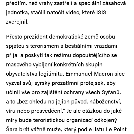
předtím, než vrahy zastřelila speciální zásahová
jednotka, stačili natočit video, které ISIS
zveřejnil.
Přesto prezident demokratické země osobu
spjatou s terorismem a bestiálními vraždami
přijal a poskytl tak režimu dopouštějícího se
masového vybíjení konkrétních skupin
obyvatelstva legitimitu. Emmanuel Macron sice
vyzval svůj syrský prozatímní protějšek, aby
učinil vše pro zajištění ochrany všech Syřanů,
a to „bez ohledu na jejich původ, náboženství,
víru nebo přesvědčení.“ Je ale otázkou do jaké
míry bude teroristickou organizací odkojený
Šara brát vážně muže, který podle listu Le Point