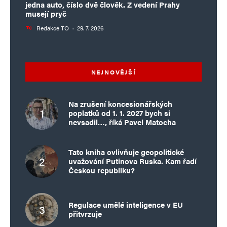
jedna auto, číslo dvě člověk. Z vedení Prahy
musejí pryč
Redakce TO
·
29. 7. 2026
NEJNOVĚJŠÍ
Na zrušení koncesionářských
poplatků od 1. 1. 2027 bych si
nevsadil…, říká Pavel Matocha
Tato kniha ovlivňuje geopolitické
uvažování Putinova Ruska. Kam řadí
Českou republiku?
Regulace umělé inteligence v EU
přitvrzuje