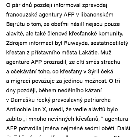
O pár dnů později informoval zpravodaj
francouzské agentury AFP v libanonském
Bejrútu o tom, že oběťmi násilí nejsou pouze
alavité, ale také členové křesťanské komunity.
Zdrojem informací byl Ruwayda, šestatřicetiletý
křesťan z přístavního města Lakátie. Muž
agentuře AFP prozradil, že cítí směs strachu
a očekávání toho, co křesťany v Sýrii čeká
a migraci považuje za jedinou možnost. O tři
dny později, během nedělního kázaní
v Damašku řecký pravoslavný patriarcha
Antiochie Jan X, uvedl, že vedle alávitů bylo
zabito „i mnoho nevinných křesťanů, “ agentura
AFP potvrdila jména nejméně sedmi obětí. Další