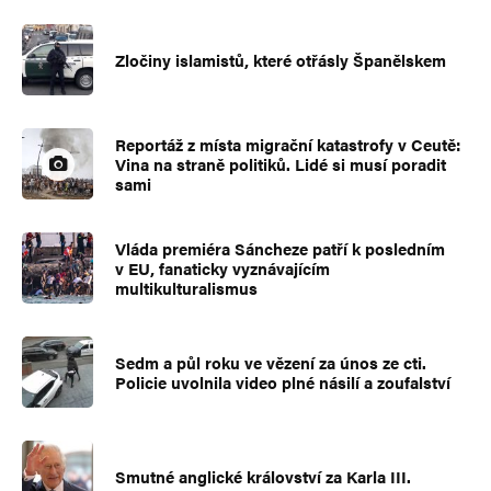
Zločiny islamistů, které otřásly Španělskem
Reportáž z místa migrační katastrofy v Ceutě:
Vina na straně politiků. Lidé si musí poradit
sami
Vláda premiéra Sáncheze patří k posledním
v EU, fanaticky vyznávajícím
multikulturalismus
Sedm a půl roku ve vězení za únos ze cti.
Policie uvolnila video plné násilí a zoufalství
Smutné anglické království za Karla III.