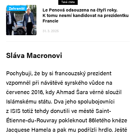
Také čtěte
Zahraničí
Le Penová odsouzena na čtyři roky.
K tomu nesmí kandidovat na prezidentku
Francie
31. 3. 2025
Sláva Macronovi
Pochybuji, že by si francouzský prezident
vzpomněl při návštěvě syrského vůdce na
červenec 2016, kdy Ahmad Šara věrně sloužil
Islámskému státu. Dva jeho spolubojovníci
z ISIS totiž tehdy donutili ve městě Saint-
Étienne-du-Rouvray pokleknout 86letého kněze
Jacquese Hamela a pak mu podřízli hrdlo. Ještě