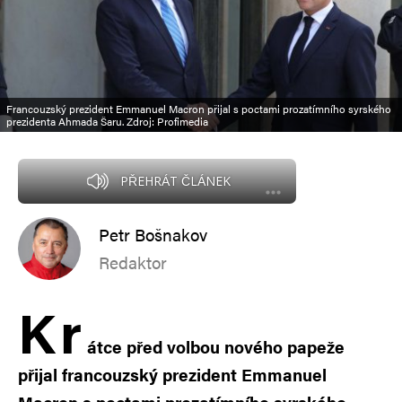
Francouzský prezident Emmanuel Macron přijal s poctami prozatímního syrského
prezidenta Ahmada Šaru. Zdroj: Profimedia
PŘEHRÁT ČLÁNEK
Petr Bošnakov
Redaktor
K
r
átce před volbou nového papeže
přijal francouzský prezident Emmanuel