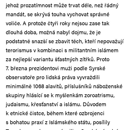
jehož prozatímnost může trvat déle, než řádný
mandát, se skrývá touha vychovat správné
voliče. A protože čtyři roky nejsou zase tak
dlouhá doba, možná nabyl dojmu, že je
podstatně snazší se zbavit těch, kteří nepovažují
terorismus v kombinaci s militantním islámem
za nejlepší variantu šťastných zítřků. Proto
7. března prezidentovi muži podle Syrské
observatoře pro lidská práva vyvraždili
minimálně 1068 alavitů, příslušníků náboženské
skupiny hlásící se k myšlenkám zoroatrismu,
judaismu, křesťanství a islámu. Důvodem
k etnické čistce, během které ozbrojenci
s bohatou praxí z Islámského státu, posílily