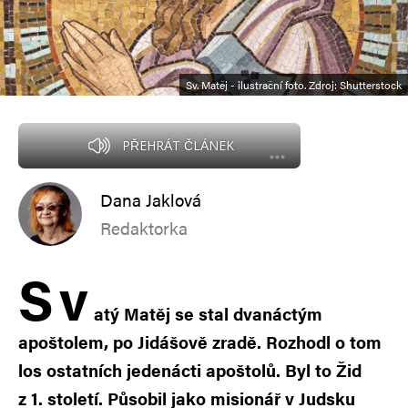
Sv. Matěj - ilustrační foto. Zdroj: Shutterstock
PŘEHRÁT ČLÁNEK
Dana Jaklová
Redaktorka
S
v
atý Matěj se stal dvanáctým
apoštolem, po Jidášově zradě. Rozhodl o tom
los ostatních jedenácti apoštolů. Byl to Žid
z 1. století. Působil jako misionář v Judsku