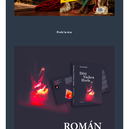
Reklama
Jméno
*
E-mail
*
Webová stránka
Uložit do prohlížeče jméno, e-mail a webovou stránku pro budoucí
komentáře.
Informujte mě o nových komentářích e-mailem.
Informujte mě o nových příspěvcích e-mailem.