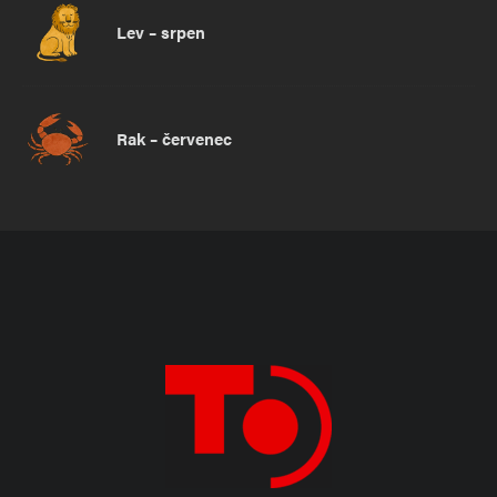
Lev – srpen
Rak – červenec