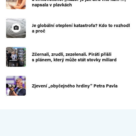
napsala v plavkách
Je globální oteplení katastrofa? Kdo to rozhodl
a proč
Zčernali, zrudli, zezelenali. Piráti přišli
s plánem, který může stát stovky miliard
Zjevení „obyčejného hrdiny“ Petra Pavla