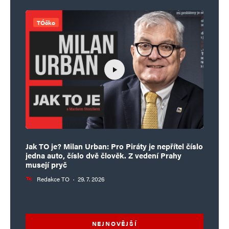
TÓčko
Jak TO je? Milan Urban: Pro Piráty je nepřítel číslo
jedna auto, číslo dvě člověk. Z vedení Prahy
musejí pryč
Redakce TO
·
29. 7. 2026
NEJNOVĚJŠÍ