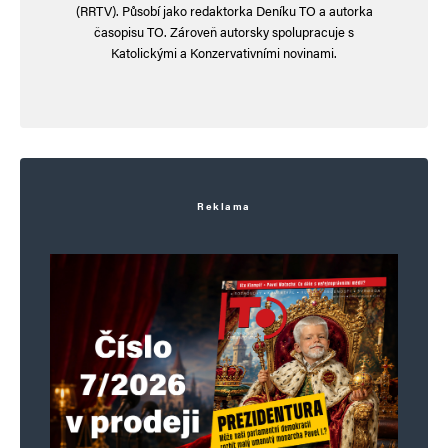
(RRTV). Působí jako redaktorka Deníku TO a autorka
časopisu TO. Zároveň autorsky spolupracuje s
Katolickými a Konzervativními novinami.
hloubal
Odpovědět
24. 2. 2026 (12:28)
https://messerinzidenz.de/
Reklama
Napsat komentář
Vaše e-mailová adresa nebude zveřejněna.
Vyžadované informace jsou
označeny
*
Komentář
*