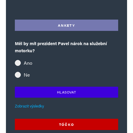
Alternative:
ANKETY
Měl by mít prezident Pavel nárok na služební
motorku?
Ano
Ne
HLASOVAT
Zobrazit výsledky
TÓČKO