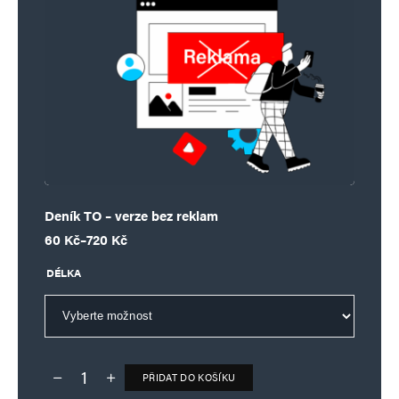
Deník TO – verze bez reklam
Rozpětí cen: 60 Kč až 720 Kč
60
Kč
–
720
Kč
DÉLKA
PŘIDAT DO KOŠÍKU
Deník TO – verze bez reklam množství