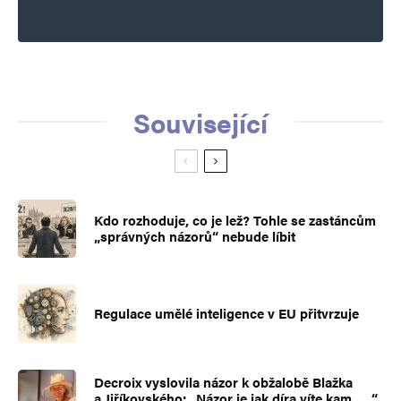
Související
Kdo rozhoduje, co je lež? Tohle se zastáncům
„správných názorů“ nebude líbit
Regulace umělé inteligence v EU přitvrzuje
Decroix vyslovila názor k obžalobě Blažka
a Jiříkovského: „Názor je jak díra víte kam …,“