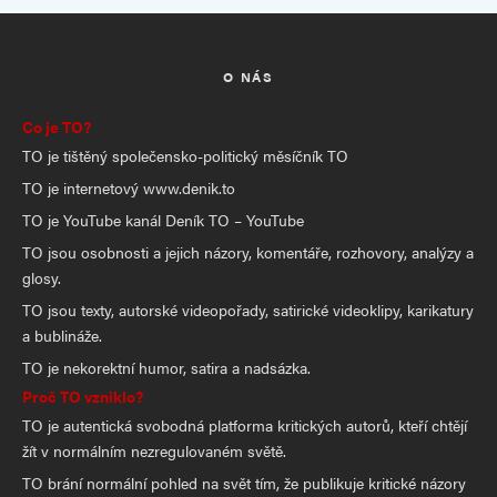
O NÁS
Co je TO?
TO je tištěný společensko-politický měsíčník TO
TO je internetový www.denik.to
TO je YouTube kanál Deník TO – YouTube
TO jsou osobnosti a jejich názory, komentáře, rozhovory, analýzy a
glosy.
TO jsou texty, autorské videopořady, satirické videoklipy, karikatury
a bublináže.
TO je nekorektní humor, satira a nadsázka.
Proč TO vzniklo?
TO je autentická svobodná platforma kritických autorů, kteří chtějí
žít v normálním nezregulovaném světě.
TO brání normální pohled na svět tím, že publikuje kritické názory