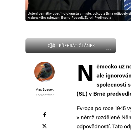
Uctění památky obětí holokaustu v místě, odkud z Brna odjížděly ž
krajanského sdružení Bernd Posselt. Zdroj: Profimedia
PŘEHRÁT ČLÁNEK
N
ěmecko už ne
ale ignorová
společnosti
Max Špaček
(SL) v Brně předvedlo
Komentátor
Evropa po roce 1945 vy
v němž rozdělené Němec
odpovědností. Tato od