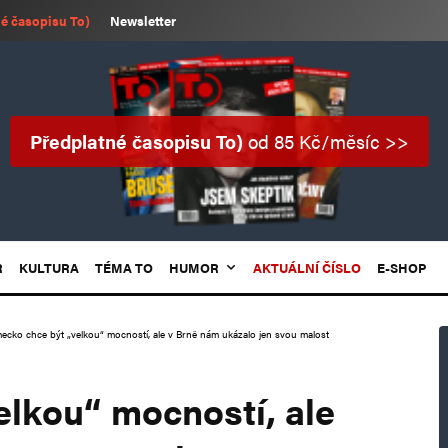
é časopisu To)
Newsletter
Předplatné časopisu To)
od 85 Kč/měsíc >>
R
KULTURA
TÉMA TO
HUMOR
AKTUÁLNÍ ČÍSLO
E-SHOP
ecko chce být „velkou“ mocností, ale v Brně nám ukázalo jen svou malost
lkou“ mocností, ale