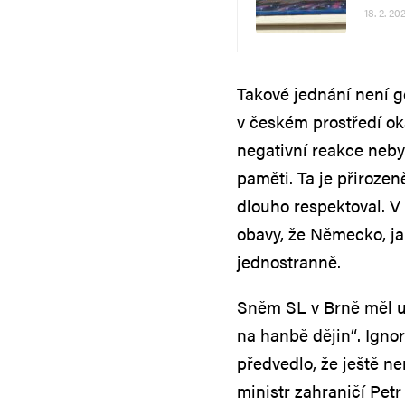
18. 2. 20
Takové jednání není g
v českém prostředí oka
negativní reakce neby
paměti. Ta je přiroze
dlouho respektoval. V 
obavy, že Německo, jak
jednostranně.
Sněm SL v Brně měl u
na hanbě dějin“. Ign
předvedlo, že ještě ne
ministr zahraničí Pet