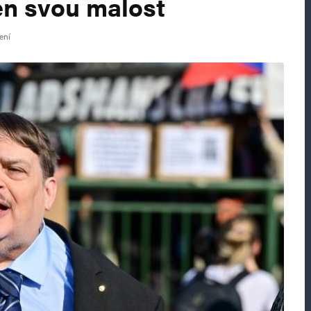
en svou malost
ení