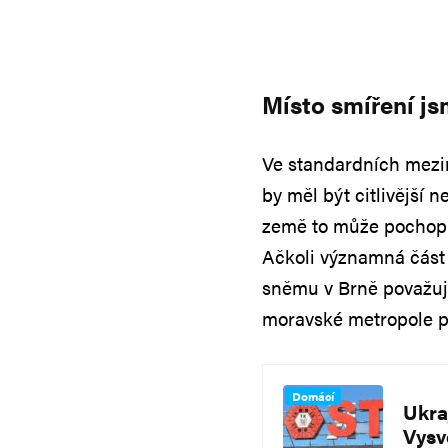
Místo smíření js
Ve standardních meziná
by měl být citlivější 
země to může pochopit 
Ačkoli významná část 
sněmu v Brně považuje
moravské metropole při
Domácí
Ukra
Vysv