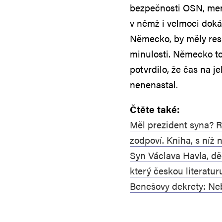
bezpečnosti OSN, menší
v němž i velmoci dokáž
Německo, by měly res
minulosti. Německo to
potvrdilo, že čas na j
nenenastal.
Čtěte také:
Měl prezident syna? 
zodpoví. Kniha, s níž 
Syn Václava Havla, dě
který českou literatur
Benešovy dekrety: N