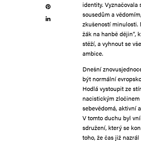
identity. Vyznačovala 
sousedům a vědomím, 
zkušeností minulosti. 
žák na hanbě dějin“, kt
stěží, a vyhnout se v
ambice.
Dnešní znovusjednocen
být normální evropsko
Hodlá vystoupit ze st
nacistickým zločinem 
sebevědomá, aktivní a
V tomto duchu byl v
sdružení, který se ko
toho, že čas již nazrál