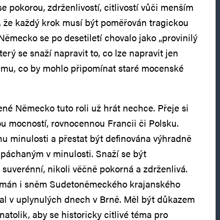
se pokorou, zdrženlivostí, citlivostí vůči menším
že každý krok musí být poměřován tragickou
Německo se po desetiletí chovalo jako „provinilý
erý se snaží napravit to, co lze napravit jen
šemu, co by mohlo připomínat staré mocenské
é Německo tuto roli už hrát nechce. Přeje si
u mocností, rovnocennou Francii či Polsku.
ínu minulosti a přestat být definována výhradně
páchaným v minulosti. Snaží se být
 suverénní, nikoli věčně pokorná a zdrženlivá.
nímán i sněm Sudetoněmeckého krajanského
nal v uplynulých dnech v Brně. Měl být důkazem
 natolik, aby se historicky citlivé téma pro