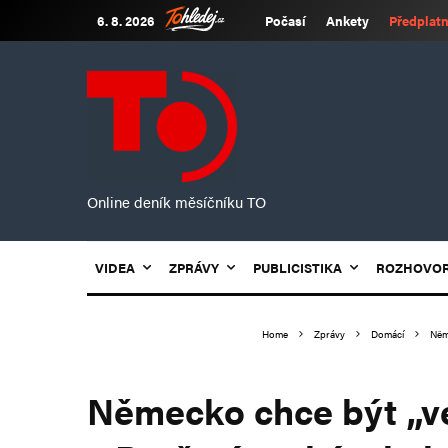
6. 8. 2026
Počasí
Ankety
Předplatn
Online deník měsíčníku TO
VIDEA
ZPRÁVY
PUBLICISTIKA
ROZHOVO
Home
Zprávy
Domácí
Něm
Německo chce být „ve