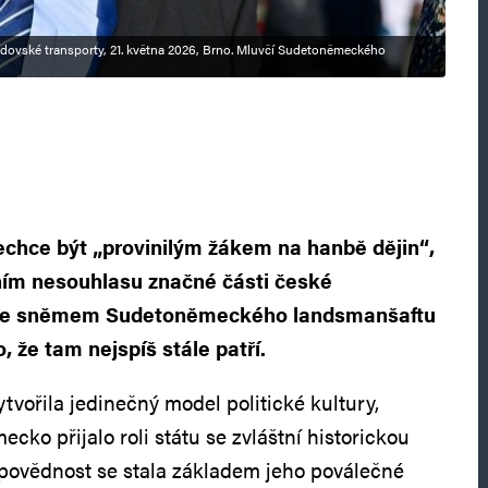
idovské transporty, 21. května 2026, Brno. Mluvčí Sudetoněmeckého
chce být „provinilým žákem na hanbě dějin“,
ním nesouhlasu značné části české
 se sněmem Sudetoněmeckého landsmanšaftu
, že tam nejspíš stále patří.
tvořila jedinečný model politické kultury,
ko přijalo roli státu se zvláštní historickou
povědnost se stala základem jeho poválečné