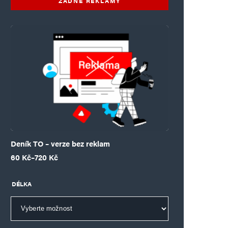
ŽÁDNÉ REKLAMY
Deník TO – verze bez reklam
Rozpětí cen: 60 Kč až 720 Kč
60
Kč
–
720
Kč
DÉLKA