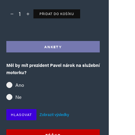
PŘIDAT DO KOŠÍKU
Deník TO – verze bez reklam množství
Alternative:
ANKETY
Měl by mít prezident Pavel nárok na služební
motorku?
Ano
Ne
Zobrazit výsledky
HLASOVAT
TÓČKO