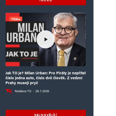
TÓčko
Jak TO je? Milan Urban: Pro Piráty je nepřítel
číslo jedna auto, číslo dvě člověk. Z vedení
Prahy musejí pryč
Redakce TO
·
29. 7. 2026
NEJNOVĚJŠÍ