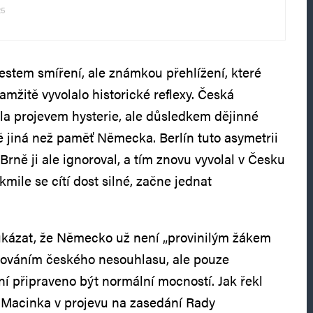
25
estem smíření, ale známkou přehlížení, které
mžitě vyvolalo historické reflexy. Česká
la projevem hysterie, ale důsledkem dějinné
ně jiná než paměť Německa. Berlín tuto asymetrii
Brně ji ale ignoroval, a tím znovu vyvolal v Česku
mile se cítí dost silné, začne jednat
kázat, že Německo už není „provinilým žákem
orováním českého nesouhlasu, ale pouze
ní připraveno být normální mocností. Jak řekl
r Macinka v projevu na zasedání Rady