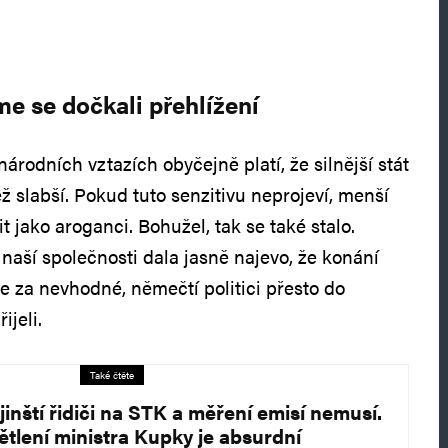
me se dočkali přehlížení
rodních vztazích obyčejně platí, že silnější stát
než slabší. Pokud tuto senzitivu neprojeví, menší
jako aroganci. Bohužel, tak se také stalo.
naší společnosti dala jasně najevo, že konání
 za nevhodné, němečtí politici přesto do
jeli.
Také čtěte
jinští řidiči na STK a měření emisí nemusí.
ětlení ministra Kupky je absurdní