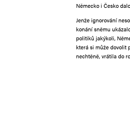
Německo i Česko dalo o
Jenže ignorování neso
konání sněmu ukázalo
politiků jakýkoli, Ně
která si může dovolit
nechtěně, vrátila do ro