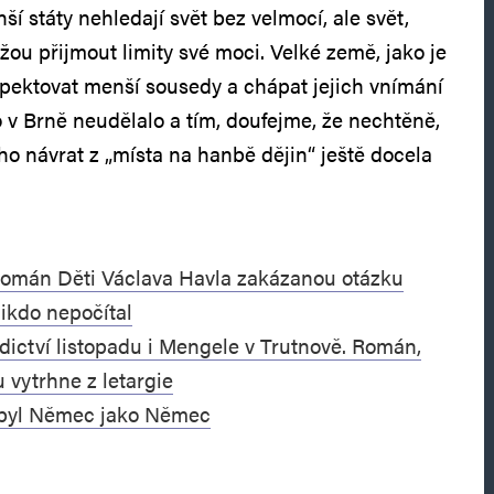
 státy nehledají svět bez velmocí, ale svět,
ou přijmout limity své moci. Velké země, jako je
pektovat menší sousedy a chápat jejich vnímání
 v Brně neudělalo a tím, doufejme, že nechtěně,
eho návrat z „místa na hanbě dějin“ ještě docela
Román Děti Václava Havla zakázanou otázku
nikdo nepočítal
dictví listopadu i Mengele v Trutnově. Román,
u vytrhne z letargie
ebyl Němec jako Němec