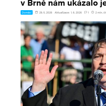
v Brně nám ukázalo j
Domácí
29. 5. 2026
Aktualizace:
1. 6. 2026
1
2 min. čt