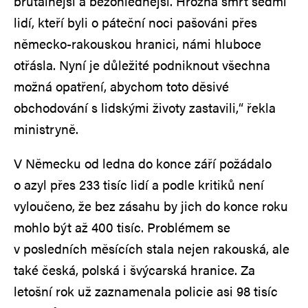
brutálnější a bezohlednější. Hrozná smrt sedmi
lidí, kteří byli o páteční noci pašováni přes
německo-rakouskou hranici, námi hluboce
otřásla. Nyní je důležité podniknout všechna
možná opatření, abychom toto děsivé
obchodování s lidskými životy zastavili,“ řekla
ministryně.
V Německu od ledna do konce září požádalo
o azyl přes 233 tisíc lidí a podle kritiků není
vyloučeno, že bez zásahu by jich do konce roku
mohlo být až 400 tisíc. Problémem se
v posledních měsících stala nejen rakouská, ale
také česká, polská i švýcarská hranice. Za
letošní rok už zaznamenala policie asi 98 tisíc