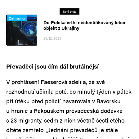
Také čtěte
Zahraničí
Do Polska vrthl neidentifikovaný letící
objekt z Ukrajiny
29. 12. 2023
Převaděči jsou čím dál brutálnější
V prohlášení Faeserová sdělila, že své
rozhodnutí učinila poté, co minulý týden v pátek
při útěku před policií havarovala v Bavorsku
u hranic s Rakouskem převaděčská dodávka
s 23 migranty, sedm z nich včetně šestiletého
dítěte zemřelo. „Jednání převaděčů je stále