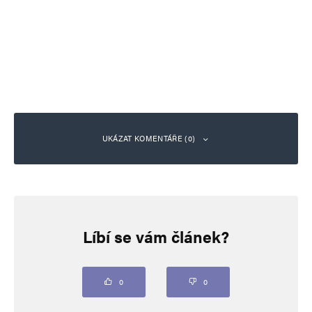
UKÁZAT KOMENTÁŘE (0)
Napsat komentář
Líbí se vám článek?
Vaše e-mailová adresa nebude zveřejněna.
Vyžadované informace jsou
označeny
*
Komentář
*
0
0