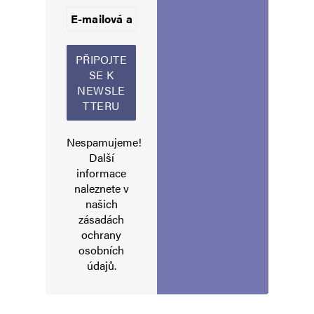
Informujte mě o nových příspěvcích e-mailem.
Alternative:
Nespamujeme!
Další
informace
naleznete v
našich
zásadách
ochrany
osobních
údajů
.