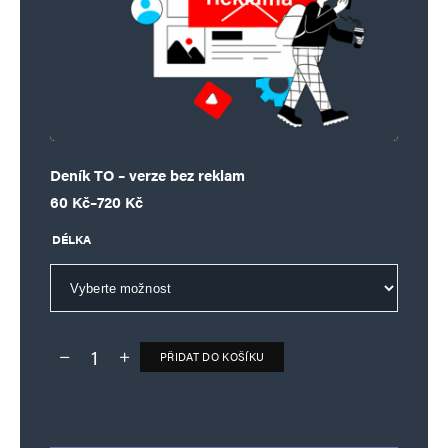
Deník TO – verze bez reklam
Rozpětí cen: 60 Kč až 720 Kč
60
Kč
–
720
Kč
DÉLKA
PŘIDAT DO KOŠÍKU
Deník TO – verze bez reklam množství
Alternative: