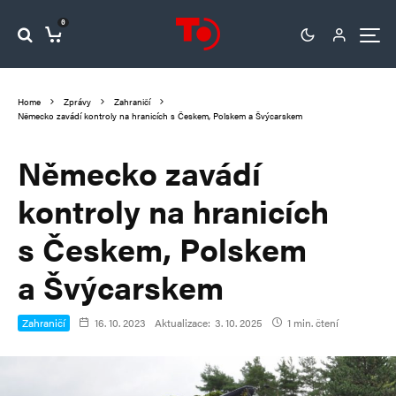
0
Home
Zprávy
Zahraničí
Německo zavádí kontroly na hranicích s Českem, Polskem a Švýcarskem
Německo zavádí
kontroly na hranicích
s Českem, Polskem
a Švýcarskem
Zahraničí
16. 10. 2023
Aktualizace:
3. 10. 2025
1 min. čtení