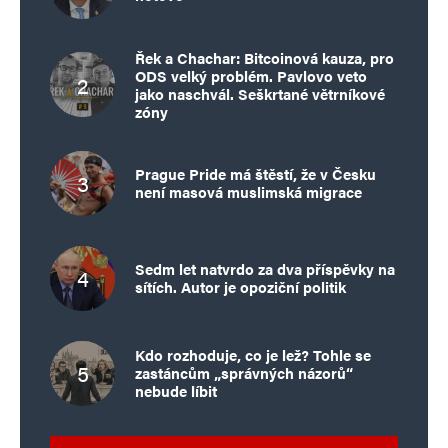
Řek a Chachar: Bitcoinová kauza, pro
ODS velký problém. Pavlovo veto
jako naschvál. Seškrtané větrníkové
zóny
Prague Pride má štěstí, že v Česku
není masová muslimská migrace
Sedm let natvrdo za dva příspěvky na
sítích. Autor je opoziční politik
Kdo rozhoduje, co je lež? Tohle se
zastáncům „správných názorů“
nebude líbit