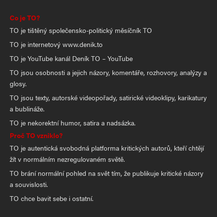
Co je TO?
TO je tištěný společensko-politický měsíčník TO
TO je internetový www.denik.to
TO je YouTube kanál Deník TO – YouTube
TO jsou osobnosti a jejich názory, komentáře, rozhovory, analýzy a
glosy.
TO jsou texty, autorské videopořady, satirické videoklipy, karikatury
a bublináže.
TO je nekorektní humor, satira a nadsázka.
Proč TO vzniklo?
TO je autentická svobodná platforma kritických autorů, kteří chtějí
žít v normálním nezregulovaném světě.
TO brání normální pohled na svět tím, že publikuje kritické názory
a souvislosti.
TO chce bavit sebe i ostatní.