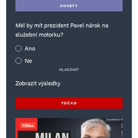
ANKETY
Měl by mít prezident Pavel nárok na
služební motorku?
Ano
Ne
HLASOVAT
Zobrazit výsledky
TÓČKO
TÓčko