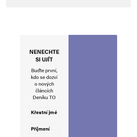
NENECHTE
Jméno
*
SI UJÍT
Buďte první,
kdo se dozví
o nových
E-mail
*
Webová stránka
článcích
Deníku TO
Uložit do prohlížeče jméno, e-mail a webovou stránku pro budoucí
komentáře.
Informujte mě o nových komentářích e-mailem.