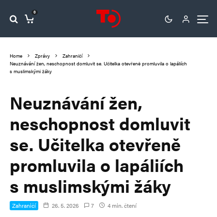
0
Home
Zprávy
Zahraničí
Neuznávání žen, neschopnost domluvit se. Učitelka otevřeně promluvila o lapáliích
s muslimskými žáky
Neuznávání žen,
neschopnost domluvit
se. Učitelka otevřeně
promluvila o lapáliích
s muslimskými žáky
Zahraničí
26. 5. 2026
7
4 min. čtení