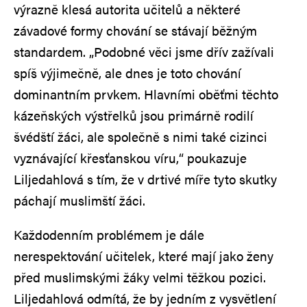
výrazně klesá autorita učitelů a některé
závadové formy chování se stávají běžným
standardem. „Podobné věci jsme dřív zažívali
spíš výjimečně, ale dnes je toto chování
dominantním prvkem. Hlavními oběťmi těchto
kázeňských výstřelků jsou primárně rodilí
švédští žáci, ale společně s nimi také cizinci
vyznávající křesťanskou víru,“ poukazuje
Liljedahlová s tím, že v drtivé míře tyto skutky
páchají muslimští žáci.
Každodenním problémem je dále
nerespektování učitelek, které mají jako ženy
před muslimskými žáky velmi těžkou pozici.
Liljedahlová odmítá, že by jedním z vysvětlení