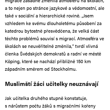
migrace zásadně změnila atmosféru na školách,
a to nejen po stránce jazykové a vědomostní, ale
také v sociální a hierarchické rovině. „Jsem
vzhledem ke svému dlouholetému působení za
katedrou bytostně přesvědčena, že velká část
těchto problémů souvisí s migrací. Atmosféra ve
školách se neuvěřitelně změnila,“ tvrdí vlivná
členka Švédských demokratů a radní ve městě
Köping, které se nachází přibližně 150 km
západním směrem od Stockholmu.
Muslimští žáci učitelky neuznávají
Jak učitelka druhého stupně konstatuje,
s nárůstem počtu žáků s migračními kořeny