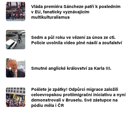
Vláda premiéra Sáncheze patří k posledním
v EU, fanaticky vyznávajícím
multikulturalismus
Sedm a půl roku ve vězení za únos ze cti.
Policie uvolnila video plné násilí a zoufalství
Smutné anglické království za Karla III.
Pošlete je zpátky! Odpůrci migrace založili
celoevropskou protiimigrační iniciativu a nyní
demonstrovali v Bruselu. Své zástupce na
pódiu měla i ČR