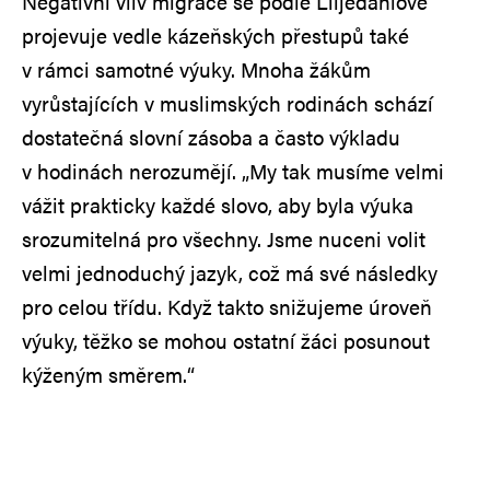
Negativní vliv migrace se podle Liljedahlové
projevuje vedle kázeňských přestupů také
v rámci samotné výuky. Mnoha žákům
vyrůstajících v muslimských rodinách schází
dostatečná slovní zásoba a často výkladu
v hodinách nerozumějí. „My tak musíme velmi
vážit prakticky každé slovo, aby byla výuka
srozumitelná pro všechny. Jsme nuceni volit
velmi jednoduchý jazyk, což má své následky
pro celou třídu. Když takto snižujeme úroveň
výuky, těžko se mohou ostatní žáci posunout
kýženým směrem.“