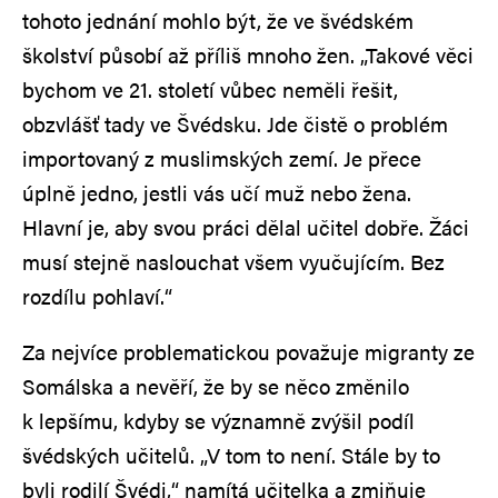
tohoto jednání mohlo být, že ve švédském
školství působí až příliš mnoho žen. „Takové věci
bychom ve 21. století vůbec neměli řešit,
obzvlášť tady ve Švédsku. Jde čistě o problém
importovaný z muslimských zemí. Je přece
úplně jedno, jestli vás učí muž nebo žena.
Hlavní je, aby svou práci dělal učitel dobře. Žáci
musí stejně naslouchat všem vyučujícím. Bez
rozdílu pohlaví.“
Za nejvíce problematickou považuje migranty ze
Somálska a nevěří, že by se něco změnilo
k lepšímu, kdyby se významně zvýšil podíl
švédských učitelů. „V tom to není. Stále by to
byli rodilí Švédi,“ namítá učitelka a zmiňuje