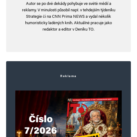
Autor se po dvě dekády pohybuje ve světě médií a
inkluzívních fanatiků a další šílenství v intencích
reklamy. V minulosti působil např. v tehdejším týdeníku
bruselské politické korektnosti), což završují
Strategie či na CNN Prima NEWS a vydal několik
humoristicky laděných knih. Aktuálně pracuje jako
eurohujerským egocentrickým fanatismem, ve
redaktor a editor v Deníku TO.
které hraje významnou roli přílišná feminizace
vedoucích struktur, takže západní Evropa
v podobě spolku EU sobě nadělila zhoubný
uršulovsko-eurohujerský systém, který velmi
spolehlivě maximalizuje potenciál
Reklama
autodestruktivních opatření, vnucených
feminizovaným vedením EU. A jako třešničku na
dortu uršulovsko-eurohujerského entuziasmu si
EU naordinovala proces postupné islamizace
států EU. Malým nezbedníkům se stále víc
nebude zajídat ženské učitelské poučování.