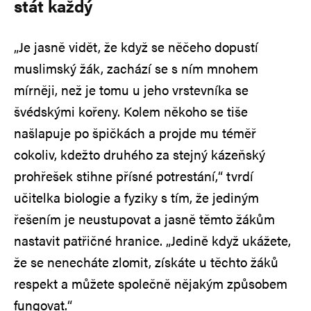
stát každý
„Je jasně vidět, že když se něčeho dopustí
muslimský žák, zachází se s ním mnohem
mírněji, než je tomu u jeho vrstevníka se
švédskými kořeny. Kolem někoho se tiše
našlapuje po špičkách a projde mu téměř
cokoliv, kdežto druhého za stejný kázeňský
prohřešek stihne přísné potrestání,“ tvrdí
učitelka biologie a fyziky s tím, že jediným
řešením je neustupovat a jasně těmto žákům
nastavit patřičné hranice. „Jedině když ukážete,
že se nenecháte zlomit, získáte u těchto žáků
respekt a můžete společně nějakým způsobem
fungovat.“