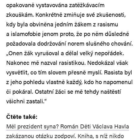
opakovaně vystavována zatěžkávacím
zkouškám. Konkrétně zmiňuje své zkušenosti,
kdy byla obviněna jedním žákem z rasismu
a islamofobie jenom proto, že po něm důsledně
požadovala dodržování norem slušného chování.
„Onen žák vyrušoval a dělal velký nepořádek.
Nakonec mě nazval rasistikou. Nedokázal však
vysvětlit, co tím slovem přesně myslí. Rasista byl
z jeho pohledu vlastně každý, kdo ho napomenul
či pokáral. Ostatní žáci se mě tehdy naštěstí
všichni zastali.“
Čtěte také:
Měl prezident syna? Román Děti Václava Havla
zakázanou otázku zodpoví. Kniha, s níž nikdo