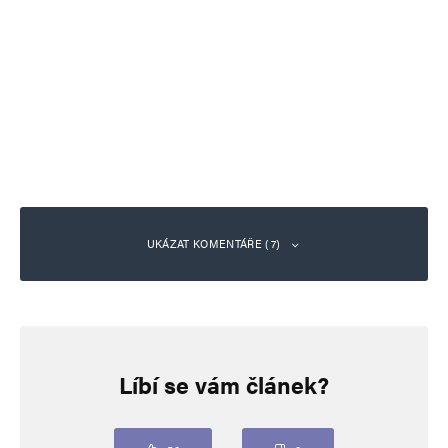
UKÁZAT KOMENTÁŘE (7)
Ivan
Odpovědět
26. 5. 2026 (13:42)
Líbí se vám článek?
Migrace ovšem není jediným důvodem těchto