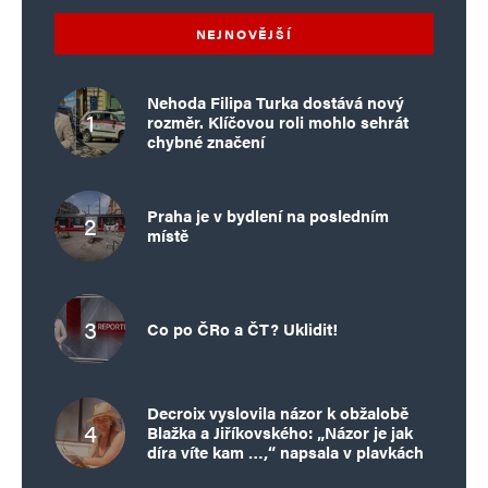
NEJNOVĚJŠÍ
Nehoda Filipa Turka dostává nový
rozměr. Klíčovou roli mohlo sehrát
chybné značení
Praha je v bydlení na posledním
místě
Co po ČRo a ČT? Uklidit!
Decroix vyslovila názor k obžalobě
Blažka a Jiříkovského: „Názor je jak
díra víte kam …,“ napsala v plavkách