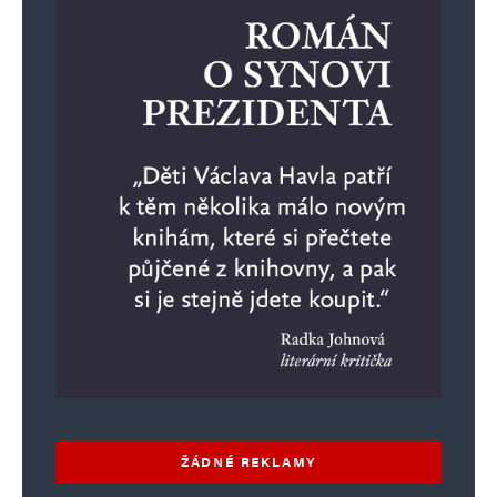
E-mail
*
Webová stránka
Uložit do prohlížeče jméno, e-mail a webovou stránku pro budoucí
komentáře.
Informujte mě o nových komentářích e-mailem.
Informujte mě o nových příspěvcích e-mailem.
Alternative:
ŽÁDNÉ REKLAMY