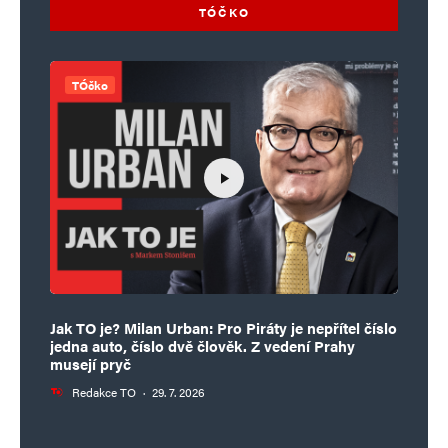
TÓČKO
TÓčko
Jak TO je? Milan Urban: Pro Piráty je nepřítel číslo
jedna auto, číslo dvě člověk. Z vedení Prahy
musejí pryč
Redakce TO
·
29. 7. 2026