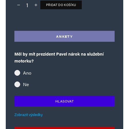
PŘIDAT DO KOŠÍKU
Deník TO – verze bez reklam množství
Alternative:
ANKETY
Měl by mít prezident Pavel nárok na služební
motorku?
Ano
Ne
HLASOVAT
Zobrazit výsledky