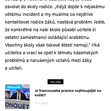
zavolat do školy rodiče. „Když dojde k nějakému
většímu incident a my musíme co nejdříve
kontaktovat rodiče žáků, nastává problém. Ještě,
že konkrétně na naší škole působí učitelé či
ostatní zaměstnanci ovládající arabštinu.
Všechny školy však takové štěstí nemají,“ říká
učitelka a vrací se zpět k tématu kázeňských
problémů a narušených vztahů mezi žáky
a učiteli.
Také čtěte
Zahraničí
Je francouzská pravice nejhloupější na
světě?
17. 6. 2024