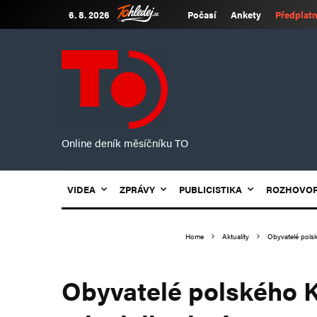
6. 8. 2026
Počasí
Ankety
Předplatn
Online deník měsíčníku TO
VIDEA
ZPRÁVY
PUBLICISTIKA
ROZHOVO
Home
Aktuality
Obyvatelé polsk
Obyvatelé polského K