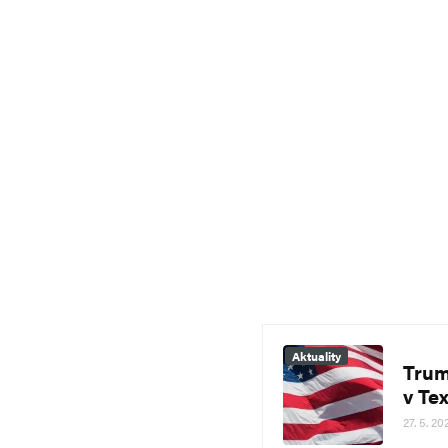
Aktuality
Trum
v Te
27. 5. 20