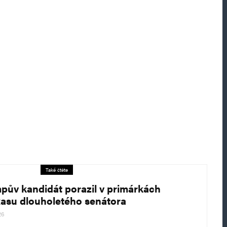
Také čtěte
pův kandidát porazil v primárkách
xasu dlouholetého senátora
26