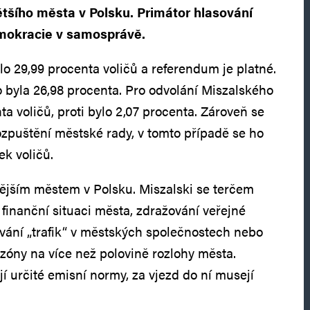
ětšího města v Polsku. Primátor hlasování
emokracie v samosprávě.
lo 29,99 procenta voličů a referendum je platné.
o byla 26,98 procenta. Pro odvolání Miszalského
ta voličů, proti bylo 2,07 procenta. Zároveň se
rozpuštění městské rady, v tomto případě se ho
ek voličů.
ějším městem v Polsku. Miszalski se terčem
u finanční situaci města, zdražování veřejné
vání „trafik“ v městských společnostech nebo
zóny na více než polovině rozlohy města.
jí určité emisní normy, za vjezd do ní musejí