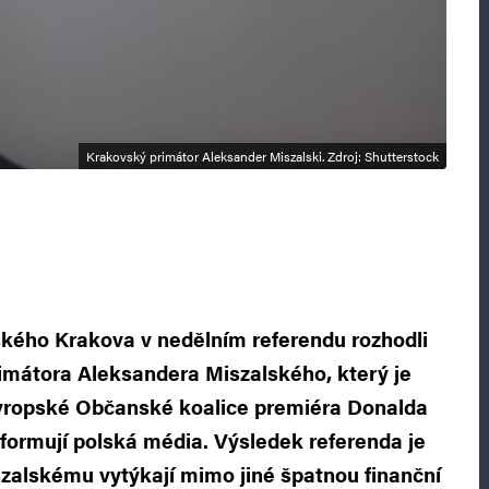
Krakovský primátor Aleksander Miszalski. Zdroj: Shutterstock
ského Krakova v nedělním referendu rozhodli
rimátora Aleksandera Miszalského, který je
vropské Občanské koalice premiéra Donalda
formují polská média. Výsledek referenda je
zalskému vytýkají mimo jiné špatnou finanční