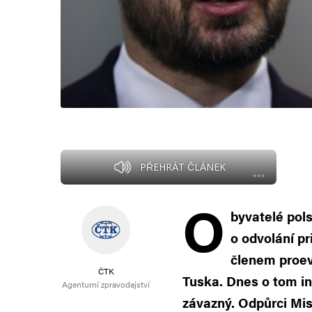
PŘEHRÁT ČLÁNEK
O
byvatelé pol
o odvolání p
členem proe
ČTK
Tuska. Dnes o tom in
Agenturní zpravodajství
závazný. Odpůrci Mis