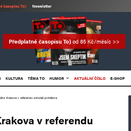
é časopisu To)
Newsletter
Předplatné časopisu To)
od 85 Kč/měsíc >>
R
KULTURA
TÉMA TO
HUMOR
AKTUÁLNÍ ČÍSLO
E-SHOP
ého Krakova v referendu odvolali primátora
rakova v referendu