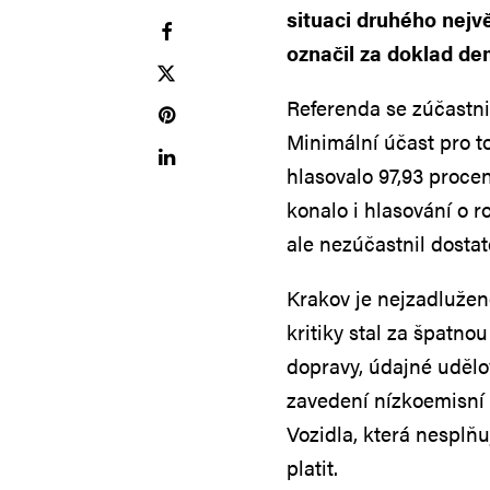
situaci druhého nejv
označil za doklad d
Referenda se zúčastni
Minimální účast pro t
hlasovalo 97,93 procen
konalo i hlasování o 
ale nezúčastnil dostat
Krakov je nejzadlužen
kritiky stal za špatno
dopravy, údajné udělo
zavedení nízkoemisní 
Vozidla, která nesplňu
platit.