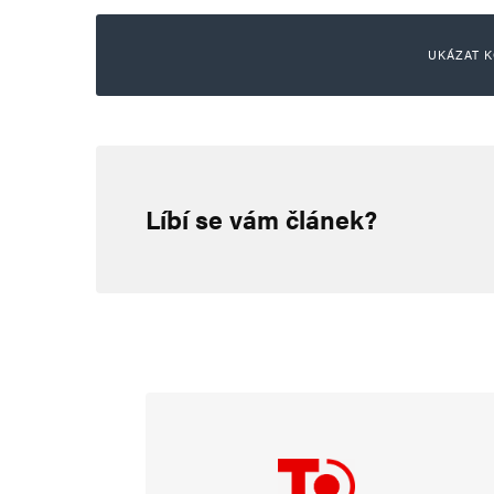
UKÁZAT K
Pavel Molík
26. 5. 2026 (14:05)
Líbí se vám článek?
Místní referenda za účelem zá
dané lokality lze jedině chváli
různým vykukům a politickým 
milionchvilkových kryptofašist
formami demokratických opatřen
straně je zapotřebí v každé pa
volby (a jejich výsledky) do ne
protože právě ve Sněmovně se