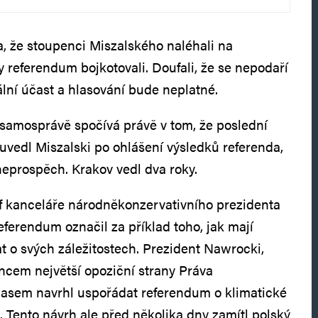
, že stoupenci Miszalského naléhali na
y referendum bojkotovali. Doufali, že se nepodaří
ální účast a hlasování bude neplatné.
samosprávě spočívá právě v tom, že poslední
 uvedl Miszalski po ohlášení výsledků referenda,
neprospěch. Krakov vedl dva roky.
f kanceláře národněkonzervativního prezidenta
ferendum označil za příklad toho, jak mají
t o svých záležitostech. Prezident Nawrocki,
encem největší opoziční strany Práva
časem navrhl uspořádat referendum o klimatické
. Tento návrh ale před několika dny zamítl polský