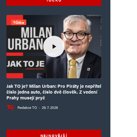
TÓčko
Jak TO je? Milan Urban: Pro Piráty je nepřítel
číslo jedna auto, číslo dvě člověk. Z vedení
Prahy musejí pryč
Redakce TO
·
29. 7. 2026
NEJNOVĚJŠÍ