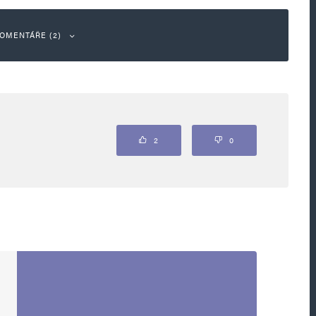
OMENTÁŘE (2)
Odpovědět
2
0
konného ošetření oprávněných zájmů občanů
t. Parlamentní demokracie má právo se bránit proti
podvodníkům typu Mináře a jeho
ů a proti dalším nepřátelům demokracie různými
í, třeba právě pomocí referend. Na druhé
rlamentní demokracii respektovat všeobecné
jvyšších ústavních funkcí, zejména do Sněmovny,
 rozhoduje o mocenském uspořádání