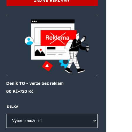
ŽÁDNÉ REKLAMY
Deník TO – verze bez reklam
Rozpětí cen: 60 Kč až 720 Kč
60
Kč
–
720
Kč
DÉLKA