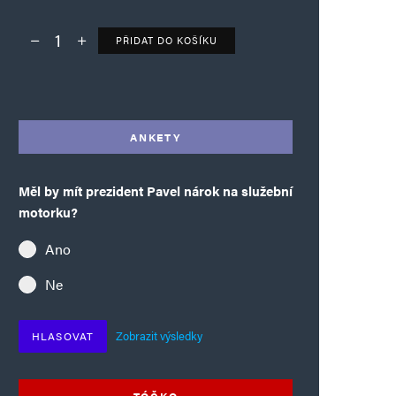
PŘIDAT DO KOŠÍKU
Deník TO – verze bez reklam množství
Alternative:
ANKETY
Měl by mít prezident Pavel nárok na služební
motorku?
Ano
Ne
Zobrazit výsledky
HLASOVAT
TÓČKO