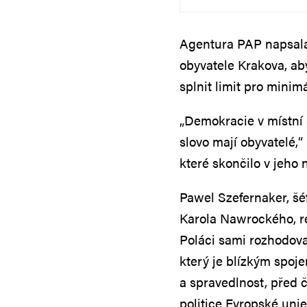
Agentura PAP napsala
obyvatele Krakova, ab
splnit limit pro minim
„Demokracie v místní 
slovo mají obyvatelé,“
které skončilo v jeho 
Pawel Szefernaker, šé
Karola Nawrockého, re
Poláci sami rozhodova
který je blízkým spoj
a spravedlnost, před 
politice Evropské unie