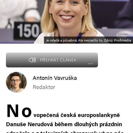
Je mladá a půvabná. Ale nestačilo to. Zdroj: Profimedia
PŘEHRÁT ČLÁNEK
Antonín Vavruška
Redaktor
N
o
vopečená česká europoslankyně
Danuše Nerudová během dlouhých prázdnin