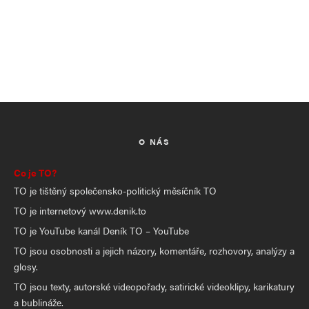
O NÁS
Co je TO?
TO je tištěný společensko-politický měsíčník TO
TO je internetový www.denik.to
TO je YouTube kanál Deník TO – YouTube
TO jsou osobnosti a jejich názory, komentáře, rozhovory, analýzy a
glosy.
TO jsou texty, autorské videopořady, satirické videoklipy, karikatury
a bublináže.