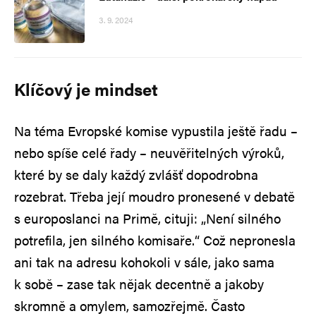
3. 9. 2024
Klíčový je mindset
Na téma Evropské komise vypustila ještě řadu –
nebo spíše celé řady – neuvěřitelných výroků,
které by se daly každý zvlášť dopodrobna
rozebrat. Třeba její moudro pronesené v debatě
s europoslanci na Primě, cituji: „Není silného
potrefila, jen silného komisaře.“ Což nepronesla
ani tak na adresu kohokoli v sále, jako sama
k sobě – zase tak nějak decentně a jakoby
skromně a omylem, samozřejmě. Často