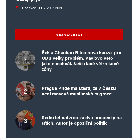
Redakce TO
·
29. 7. 2026
NEJNOVĚJŠÍ
Řek a Chachar: Bitcoinová kauza, pro
ODS velký problém. Pavlovo veto
jako naschvál. Seškrtané větrníkové
zóny
Prague Pride má štěstí, že v Česku
není masová muslimská migrace
Sedm let natvrdo za dva příspěvky na
sítích. Autor je opoziční politik