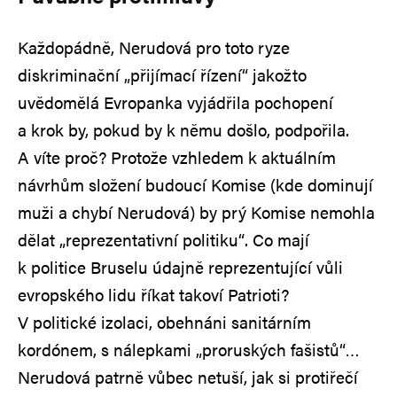
Každopádně, Nerudová pro toto ryze
diskriminační „přijímací řízení“ jakožto
uvědomělá Evropanka vyjádřila pochopení
a krok by, pokud by k němu došlo, podpořila.
A víte proč? Protože vzhledem k aktuálním
návrhům složení budoucí Komise (kde dominují
muži a chybí Nerudová) by prý Komise nemohla
dělat „reprezentativní politiku“. Co mají
k politice Bruselu údajně reprezentující vůli
evropského lidu říkat takoví Patrioti?
V politické izolaci, obehnáni sanitárním
kordónem, s nálepkami „proruských fašistů“…
Nerudová patrně vůbec netuší, jak si protiřečí