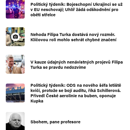
Politický týdeník: Bojeschopní Ukrajinci se už
v EU neschovají; Uhlíř žádá odškodnění pro
oběti střelce
Nehoda Filipa Turka dostává nový rozměr.
Klíčovou roli mohlo sehrát chybné značení
V kauze údajných nenávistných projevů Filipa
Turka se pravdu nedozvíme
Politický týdeník: ODS na nového šéfa letiště
kvičí, protože se bojí auditu, říká Schillerová.
Přivedl České aerolinie na buben, oponuje
Kupka
Sbohem, pane profesore