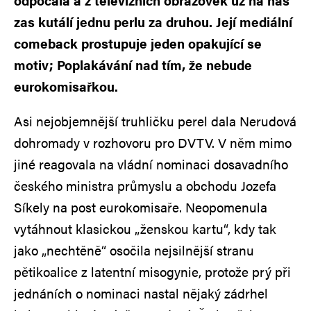
odpočala a z televizních obrazovek už na nás
zas kutálí jednu perlu za druhou. Její mediální
comeback prostupuje jeden opakující se
motiv; Poplakávání nad tím, že nebude
eurokomisařkou.
Asi nejobjemnější truhličku perel dala Nerudová
dohromady v rozhovoru pro DVTV. V něm mimo
jiné reagovala na vládní nominaci dosavadního
českého ministra průmyslu a obchodu Jozefa
Síkely na post eurokomisaře. Neopomenula
vytáhnout klasickou „ženskou kartu“, kdy tak
jako „nechtěně“ osočila nejsilnější stranu
pětikoalice z latentní misogynie, protože prý při
jednáních o nominaci nastal nějaký zádrhel