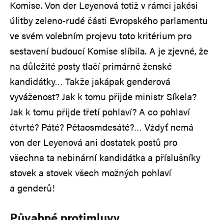
Komise. Von der Leyenová totiž v rámci jakési
úlitby zeleno-rudé části Evropského parlamentu
ve svém volebním projevu toto kritérium pro
sestavení budoucí Komise slíbila. A je zjevné, že
na důležité posty tlačí primárně ženské
kandidátky… Takže jakápak genderová
vyváženost? Jak k tomu přijde ministr Síkela?
Jak k tomu přijde třetí pohlaví? A co pohlaví
čtvrté? Páté? Pětaosmdesáté?… Vždyť nemá
von der Leyenová ani dostatek postů pro
všechna ta nebinární kandidátka a příslušníky
stovek a stovek všech možných pohlaví
a genderů!
Půvabné protimluvy