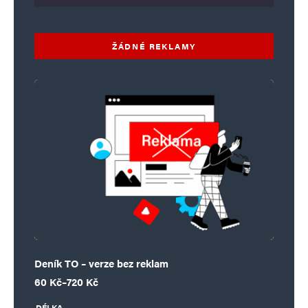
ŽÁDNÉ REKLAMY
Deník TO – verze bez reklam
Rozpětí cen: 60 Kč až 720 Kč
60
Kč
–
720
Kč
DÉLKA