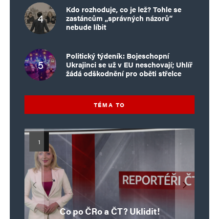
Kdo rozhoduje, co je lež? Tohle se
zastáncům „správných názorů“
nebude líbit
Politický týdeník: Bojeschopní
Ukrajinci se už v EU neschovají; Uhlíř
žádá odškodnění pro oběti střelce
TÉMA TO
Islamistický teror v EU, 6. díl:
Mýty o Václavu Klausovi:
Vymíráme a politici lžou:
Islamistický teror v EU, 5. díl:
Brutální poprava 85letého
Pivo, jazz, hádky, loajalita
porodnost nezachrání
katolického kněze Jacquese
Pim Fortuyn: Muž, který se
Krvavé oslavy pádu Bastily
dotace, byty ani zkrácené
i humor. Jakl boří legendy
Co po ČRo a ČT? Uklidit!
o bývalém prezidentovi
nestihl stát premiérem
Hamela
úvazky
v Nice