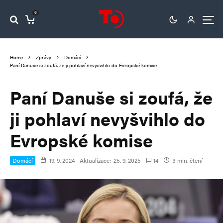
0
Home
Zprávy
Domácí
Paní Danuše si zoufá, že ji pohlaví nevyšvihlo do Evropské komise
Paní Danuše si zoufá, že
ji pohlaví nevyšvihlo do
Evropské komise
Domácí
19. 9. 2024
Aktualizace:
25. 9. 2025
14
3 min. čtení