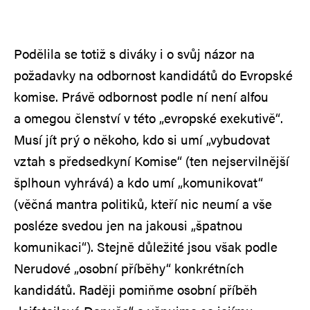
Podělila se totiž s diváky i o svůj názor na
požadavky na odbornost kandidátů do Evropské
komise. Právě odbornost podle ní není alfou
a omegou členství v této „evropské exekutivě“.
Musí jít prý o někoho, kdo si umí „vybudovat
vztah s předsedkyní Komise“ (ten nejservilnější
šplhoun vyhrává) a kdo umí „komunikovat“
(věčná mantra politiků, kteří nic neumí a vše
posléze svedou jen na jakousi „špatnou
komunikaci“). Stejně důležité jsou však podle
Nerudové „osobní příběhy“ konkrétních
kandidátů. Raději pomiňme osobní příběh