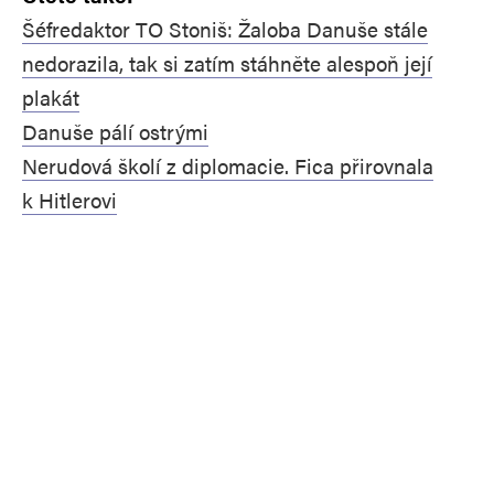
Šéfredaktor TO Stoniš: Žaloba Danuše stále
nedorazila, tak si zatím stáhněte alespoň její
plakát
Danuše pálí ostrými
Nerudová školí z diplomacie. Fica přirovnala
k Hitlerovi