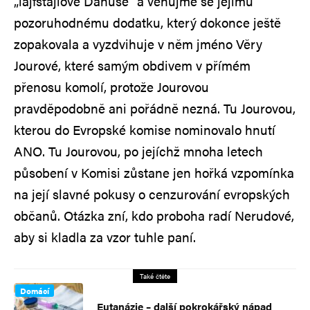
„lajfstajlové Danuše“ a věnujme se jejímu
pozoruhodnému dodatku, který dokonce ještě
zopakovala a vyzdvihuje v něm jméno Věry
Jourové, které samým obdivem v přímém
přenosu komolí, protože Jourovou
pravděpodobně ani pořádně nezná. Tu Jourovou,
kterou do Evropské komise nominovalo hnutí
ANO. Tu Jourovou, po jejíchž mnoha letech
působení v Komisi zůstane jen hořká vzpomínka
na její slavné pokusy o cenzurování evropských
občanů. Otázka zní, kdo proboha radí Nerudové,
aby si kladla za vzor tuhle paní.
Také čtěte
Domácí
Eutanázie – další pokrokářský nápad