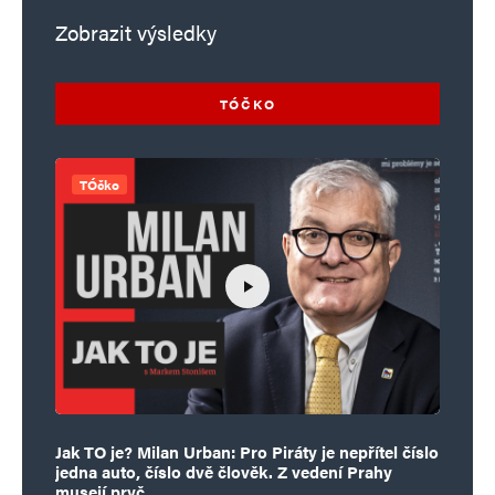
Zobrazit výsledky
TÓČKO
TÓčko
Jak TO je? Milan Urban: Pro Piráty je nepřítel číslo
jedna auto, číslo dvě člověk. Z vedení Prahy
musejí pryč