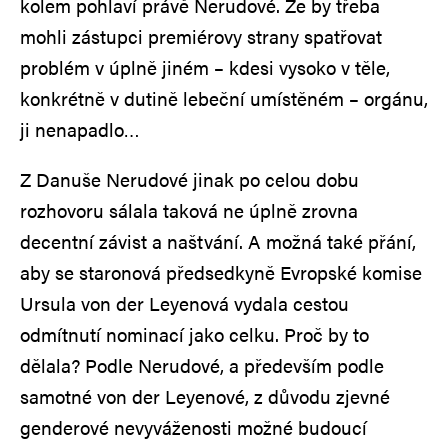
kolem pohlaví právě Nerudové. Že by třeba
mohli zástupci premiérovy strany spatřovat
problém v úplně jiném – kdesi vysoko v těle,
konkrétně v dutině lebeční umístěném – orgánu,
ji nenapadlo…
Z Danuše Nerudové jinak po celou dobu
rozhovoru sálala taková ne úplně zrovna
decentní závist a naštvání. A možná také přání,
aby se staronová předsedkyně Evropské komise
Ursula von der Leyenová vydala cestou
odmítnutí nominací jako celku. Proč by to
dělala? Podle Nerudové, a především podle
samotné von der Leyenové, z důvodu zjevné
genderové nevyváženosti možné budoucí