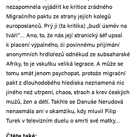
nezapomněla vyjádřit ke kritice zrádného
Migračního paktu ze strany jejích kolegů
europoslanců. Prý ji (ta kritika) „budí úsměv na
tváři“… Ano, to, že nás její stranický šéf upsal
k placení výpalného, či povinnému přijímání
anonymních hrdlořezů odněkud ze subsaharské
Afriky, to je vskutku veliká legrace. A může se
tomu smát jenom psychopat, protože migrační
pakt z dlouhodobého hlediska neznamená nic
jiného než utrpení, chaos, strach a krev českých
mužů, žen a dětí. Takhle se Danuše Nerudová
nenasmála ani v okamžiku, kdy mluvil Filip
Turek v televizním duelu o smrti své matky…
Čtěte také: