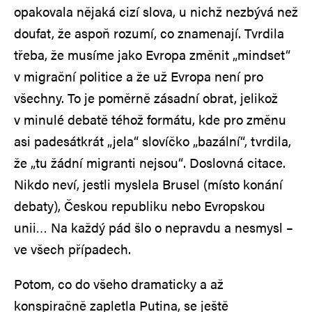
opakovala nějaká cizí slova, u nichž nezbývá než
doufat, že aspoň rozumí, co znamenají. Tvrdila
třeba, že musíme jako Evropa změnit „mindset“
v migrační politice a že už Evropa není pro
všechny. To je poměrně zásadní obrat, jelikož
v minulé debatě téhož formátu, kde pro změnu
asi padesátkrát „jela“ slovíčko „bazální“, tvrdila,
že „tu žádní migranti nejsou“. Doslovná citace.
Nikdo neví, jestli myslela Brusel (místo konání
debaty), Českou republiku nebo Evropskou
unii… Na každý pád šlo o nepravdu a nesmysl –
ve všech případech.
Potom, co do všeho dramaticky a až
konspiračně zapletla Putina, se ještě