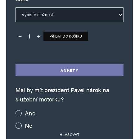
PŘIDAT DO KOŠÍKU
Deník TO – verze bez reklam množství
Alternative:
ANKETY
Měl by mít prezident Pavel nárok na
služební motorku?
Ano
Ne
HLASOVAT