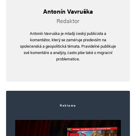
Navigace pro komentáře
Novější komentáře
Antonín Vavruška
Napsat komentář
Redaktor
Vaše e-mailová adresa nebude zveřejněna.
Vyžadované informace jsou
Antonín Vavruška je mladý český publicista a
označeny
*
komentátor, který se zaměřuje především na
společenská a geopolitická témata. Pravidelně publikuje
Komentář
*
své komentáře a analýzy, často píše také o migrační
problematice.
Reklama
Jméno
*