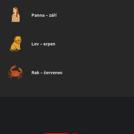
Panna – září
Lev – srpen
Rak – červenec