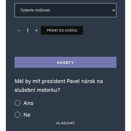
PŘIDAT DO KOŠÍKU
Deník TO – verze bez reklam množství
Alternative:
ANKETY
Měl by mít prezident Pavel nárok na
služební motorku?
Ano
Ne
HLASOVAT