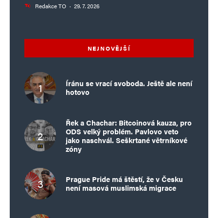
Redakce TO
·
29. 7. 2026
NEJNOVĚJŠÍ
Íránu se vrací svoboda. Ještě ale není
hotovo
Řek a Chachar: Bitcoinová kauza, pro
ODS velký problém. Pavlovo veto
jako naschvál. Seškrtané větrníkové
zóny
Prague Pride má štěstí, že v Česku
není masová muslimská migrace