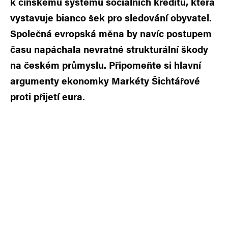
k čínskému systému sociálních kreditů, která
vystavuje bianco šek pro sledování obyvatel.
Společná evropská měna by navíc postupem
času napáchala nevratné strukturální škody
na českém průmyslu. Připomeňte si hlavní
argumenty ekonomky Markéty Šichtářové
proti přijetí eura.