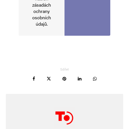
Alternative:
zásadách
ochrany
osobních
údajů
.
Sdílet