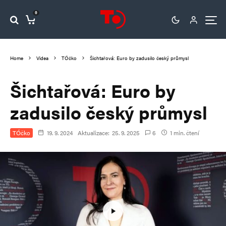
0
Home
Videa
TÓčko
Šichtařová: Euro by zadusilo český průmysl
Šichtařová: Euro by
zadusilo český průmysl
TÓčko
19. 9. 2024
Aktualizace:
25. 9. 2025
6
1 min. čtení