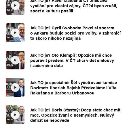
Jak TO je? Pavel Matocha: ČT zneužívá
vysílání pro vlastní zájmy. ČT24 bych zrušil,
sport a kulturu posílil
Jak TO je? Cyril Svoboda: Pavel si sporem
o Ankaru buduje pozici pro volby. V zahraničí
to skoro nikoho nezajímá
Jak TO je? Oto Klempíř: Opozice mě chce
popravit předem. V ČT chci vidět smlouvy
i začerněná data
Jak TO je speciálně: Šéf vyšetřovací komise
Dozimetr Jindrich Rajchl: Předvoláme i Víta
Rakušana a Barboru Urbanovou
Jak TO je? Boris Šťastný: Deep state chce mít
moc. Opozice žvaní o nesmyslech. Nulový
deficit se nepovede