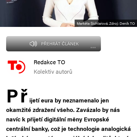
Markéta Šichtařová. Zdroj: Deník TO
PŘEHRÁT ČLÁNEK
Redakce TO
Kolektiv autorů
P
ř
ijetí eura by neznamenalo jen
okamžité zdražení všeho. Zavázalo by nás
navíc k přijetí digitální měny Evropské
centrální banky, což je technologie analogická