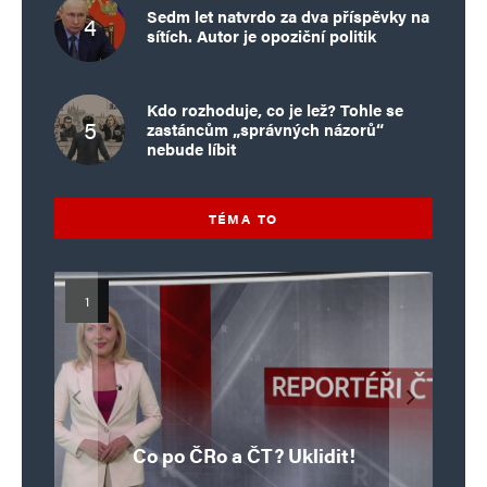
Sedm let natvrdo za dva příspěvky na
sítích. Autor je opoziční politik
Kdo rozhoduje, co je lež? Tohle se
zastáncům „správných názorů“
nebude líbit
TÉMA TO
Islamistický teror v EU, 6. díl:
Mýty o Václavu Klausovi:
Vymíráme a politici lžou:
Islamistický teror v EU, 5. díl:
Brutální poprava 85letého
Pivo, jazz, hádky, loajalita
porodnost nezachrání
katolického kněze Jacquese
Pim Fortuyn: Muž, který se
Krvavé oslavy pádu Bastily
dotace, byty ani zkrácené
i humor. Jakl boří legendy
Co po ČRo a ČT? Uklidit!
o bývalém prezidentovi
nestihl stát premiérem
Hamela
úvazky
v Nice