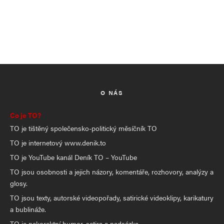
O NÁS
Co je TO?
TO je tištěný společensko-politický měsíčník TO
TO je internetový www.denik.to
TO je YouTube kanál Deník TO – YouTube
TO jsou osobnosti a jejich názory, komentáře, rozhovory, analýzy a
glosy.
TO jsou texty, autorské videopořady, satirické videoklipy, karikatury
a bublináže.
TO je nekorektní humor, satira a nadsázka.