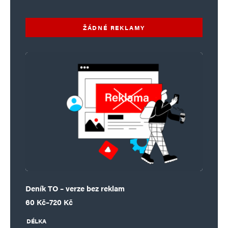
ŽÁDNÉ REKLAMY
Deník TO – verze bez reklam
Rozpětí cen: 60 Kč až 720 Kč
60
Kč
–
720
Kč
DÉLKA