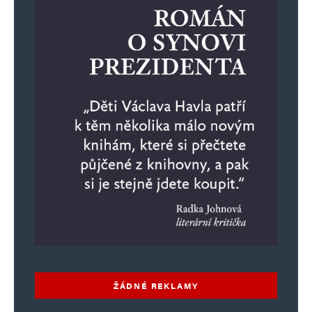
Jméno
*
E-mail
*
Webová stránka
Uložit do prohlížeče jméno, e-mail a webovou stránku pro budoucí
komentáře.
Informujte mě o nových komentářích e-mailem.
Informujte mě o nových příspěvcích e-mailem.
Alternative:
ŽÁDNÉ REKLAMY