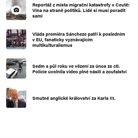
Reportáž z místa migrační katastrofy v Ceutě:
Vina na straně politiků. Lidé si musí poradit
sami
Vláda premiéra Sáncheze patří k posledním
v EU, fanaticky vyznávajícím
multikulturalismus
Sedm a půl roku ve vězení za únos ze cti.
Policie uvolnila video plné násilí a zoufalství
Smutné anglické království za Karla III.