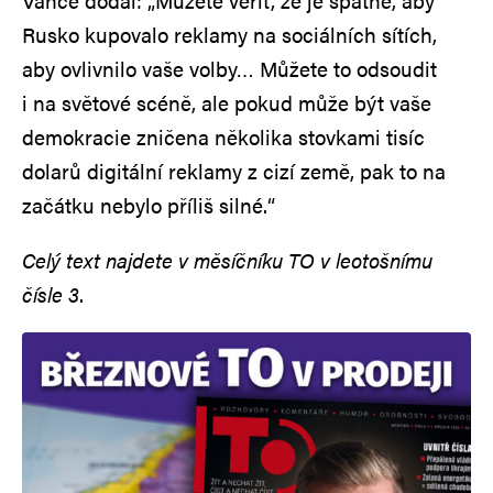
Vance dodal: „Můžete věřit, že je špatné, aby
Rusko kupovalo reklamy na sociálních sítích,
aby ovlivnilo vaše volby… Můžete to odsoudit
i na světové scéně, ale pokud může být vaše
demokracie zničena několika stovkami tisíc
dolarů digitální reklamy z cizí země, pak to na
začátku nebylo příliš silné.“
Celý text najdete v měsíčníku TO v leotošnímu
čísle 3
.