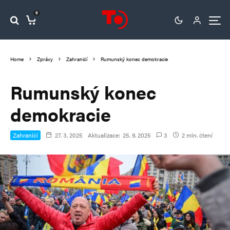
0
Home
Zprávy
Zahraničí
Rumunský konec demokracie
Rumunský konec
demokracie
Zahraničí
27. 3. 2025
Aktualizace:
25. 9. 2025
3
2 min. čtení