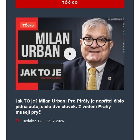
TÓČKO
TÓčko
Jak TO je? Milan Urban: Pro Piráty je nepřítel číslo
jedna auto, číslo dvě člověk. Z vedení Prahy
musejí pryč
Redakce TO
·
29. 7. 2026