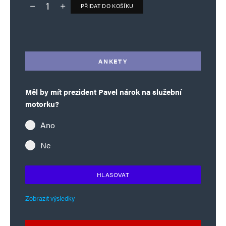
PŘIDAT DO KOŠÍKU
Deník TO – verze bez reklam množství
Alternative:
ANKETY
Měl by mít prezident Pavel nárok na služební
motorku?
Ano
Ne
HLASOVAT
Zobrazit výsledky