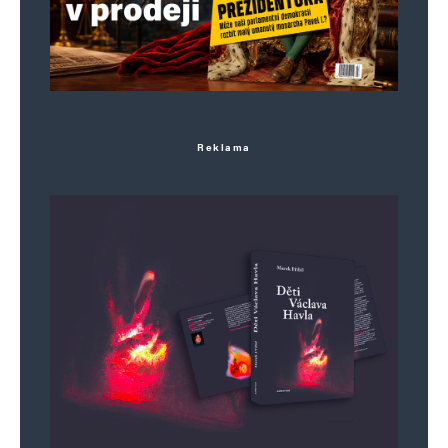
ve zverejnenem uryvku) chybi jeden krok:
stiznost US velvyslanectvi na vysledek I. kola
voleb.
Reklama
Napsat komentář
Vaše e-mailová adresa nebude zveřejněna.
Vyžadované informace jsou
označeny
*
Komentář
*