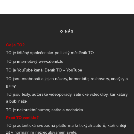
O NÁS
Co je TO?
TO je tištěný společensko-politický měsíčník TO
TO je internetový www.denik.to
TO je YouTube kanál Deník TO – YouTube
TO jsou osobnosti a jejich názory, komentáře, rozhovory, analýzy a
glosy.
TO jsou texty, autorské videopořady, satirické videoklipy, karikatury
a bublináže.
TO je nekorektní humor, satira a nadsázka.
Proč TO vzniklo?
TO je autentická svobodná platforma kritických autorů, kteří chtějí
žít v normálním nezregulovaném světě.