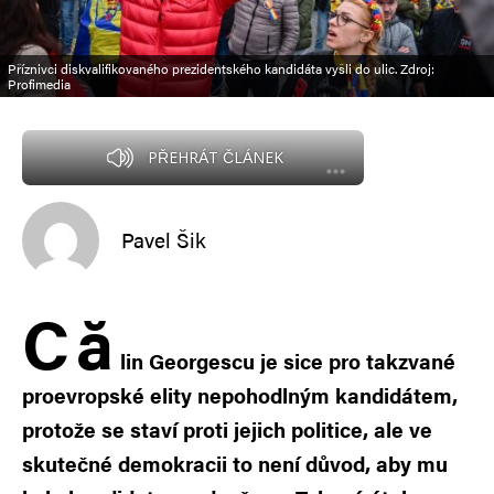
Příznivci diskvalifikovaného prezidentského kandidáta vyšli do ulic. Zdroj:
Profimedia
PŘEHRÁT ČLÁNEK
Pavel Šik
C
ă
lin Georgescu je sice pro takzvané
proevropské elity nepohodlným kandidátem,
protože se staví proti jejich politice, ale ve
skutečné demokracii to není důvod, aby mu