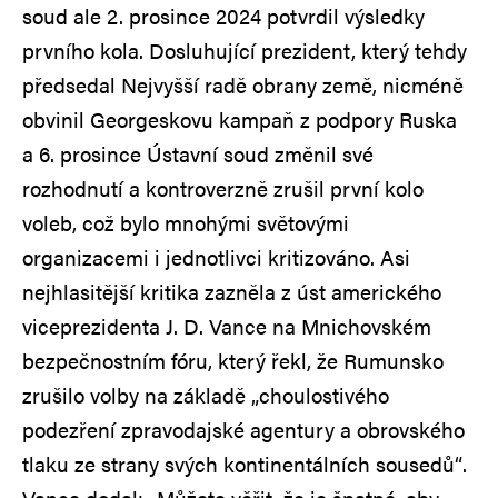
soud ale 2. prosince 2024 potvrdil výsledky
prvního kola. Dosluhující prezident, který tehdy
předsedal Nejvyšší radě obrany země, nicméně
obvinil Georgeskovu kampaň z podpory Ruska
a 6. prosince Ústavní soud změnil své
rozhodnutí a kontroverzně zrušil první kolo
voleb, což bylo mnohými světovými
organizacemi i jednotlivci kritizováno. Asi
nejhlasitější kritika zazněla z úst amerického
viceprezidenta J. D. Vance na Mnichovském
bezpečnostním fóru, který řekl, že Rumunsko
zrušilo volby na základě „choulostivého
podezření zpravodajské agentury a obrovského
tlaku ze strany svých kontinentálních sousedů“.