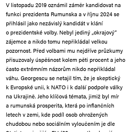
V listopadu 2019 oznámil záměr kandidovat na
funkci prezidenta Rumunska a v říjnu 2024 se
přihlásil jako nezávislý kandidát v klání
o prezidentské volby. Nebyl jediný „okrajový“
zájemce a nikdo tomu nepřikládal velkou
pozornost. Před volbami mu nejdříve průzkumy
přisuzovaly úspěšnost kolem pěti procent a jeho
často extrémním názorům nikdo nepřikládal
váhu. Georgescu se netajil tím, že je skeptický
k Evropské unii, k NATO i k další podpoře války
na Ukrajině. Jeho klíčová témata, jimiž byl mír
a rumunská prosperita, která po inflančních
letech v zemi, kde podíl osob ohrožených
chudobou nebo sociálním vyloučením je dle