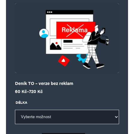
Deník TO – verze bez reklam
Rozpětí cen: 60 Kč až 720 Kč
60
Kč
–
720
Kč
DÉLKA