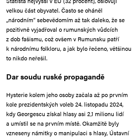
Statista nejvyšší v EU (32 procent), oslovují
velkou část obyvatel. Často se oháněl
„národním“ sebevědomím až tak daleko, že se
pozitivně vyjadřoval o rumunských vůdcích
z dob fašismu, což ovšem v Rumunsku patří
k národnímu folkloru, a jak bylo řečeno, většinou
to nikdo neřešil.
Dar soudu ruské propagandě
Hysterie kolem jeho osoby začala až po prvním
kole prezidentských voleb 24. listopadu 2024,
kdy Georgescu získal hlasy asi 2,1 milionu lidí
a umístil se na prvním místě. Okamžitě byly
vzneseny námitky o manipulaci s hlasy, Ústavní