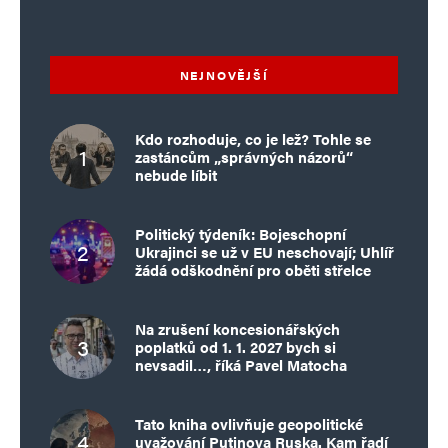
NEJNOVĚJŠÍ
Kdo rozhoduje, co je lež? Tohle se
zastáncům „správných názorů“
nebude líbit
Politický týdeník: Bojeschopní
Ukrajinci se už v EU neschovají; Uhlíř
žádá odškodnění pro oběti střelce
Na zrušení koncesionářských
poplatků od 1. 1. 2027 bych si
nevsadil…, říká Pavel Matocha
Tato kniha ovlivňuje geopolitické
uvažování Putinova Ruska. Kam řadí