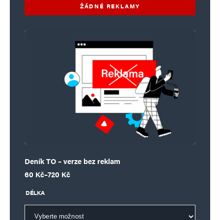
ŽÁDNÉ REKLAMY
Deník TO – verze bez reklam
Rozpětí cen: 60 Kč až 720 Kč
60
Kč
–
720
Kč
DÉLKA