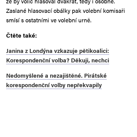
že by volič hlasoval dvakrát, tedy i osobně.
Zaslané hlasovací obálky pak volební komisaři
smísí s ostatními ve volební urně.
Čtěte také:
Janina z Londýna vzkazuje pětikoalici:
Korespondenční volba? Děkuji, nechci
Nedomyšlené a nezajištěné. Pirátské
korespondenční volby nepřekvapily