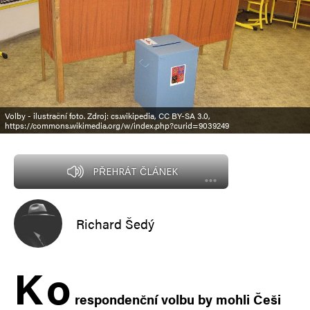
Volby - ilustrační foto. Zdroj: cs.wikipedia, CC BY-SA 3.0,
https://commons.wikimedia.org/w/index.php?curid=9039249
PŘEHRÁT ČLÁNEK
Richard Šedý
K
o
respondenční volbu by mohli Češi