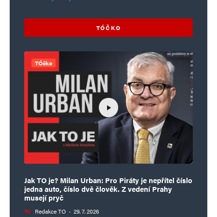
TÓČKO
TÓčko
Jak TO je? Milan Urban: Pro Piráty je nepřítel číslo
jedna auto, číslo dvě člověk. Z vedení Prahy
musejí pryč
Redakce TO
·
29. 7. 2026