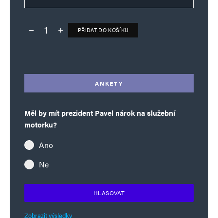
PŘIDAT DO KOŠÍKU
Deník TO – verze bez reklam množství
Alternative:
ANKETY
Měl by mít prezident Pavel nárok na služební
motorku?
Ano
Ne
HLASOVAT
Zobrazit výsledky