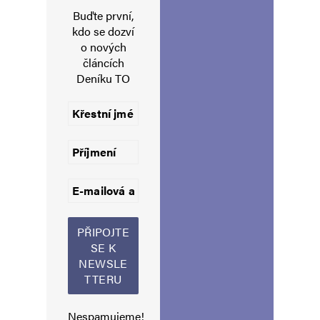
Napsat komentář
Buďte první,
kdo se dozví
o nových
Vaše e-mailová adresa nebude zveřejněna.
Vyžadované informace jsou
článcích
označeny
*
Deníku TO
Komentář
*
Jméno
*
Nespamujeme!