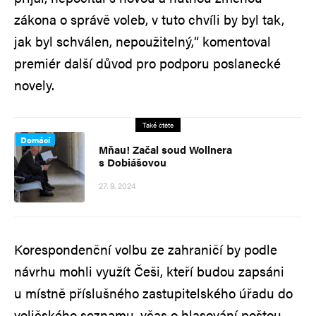
zákona o správě voleb, v tuto chvíli by byl tak,
jak byl schválen, nepoužitelný,“ komentoval
premiér další důvod pro podporu poslanecké
novely.
Také čtěte
Domácí
Mňau! Začal soud Wollnera
s Dobiášovou
27. 9. 2024
Korespondenční volbu ze zahraničí by podle
návrhu mohli využít Češi, kteří budou zapsáni
u místně příslušného zastupitelského úřadu do
voličského seznamu, včas o hlasování poštou