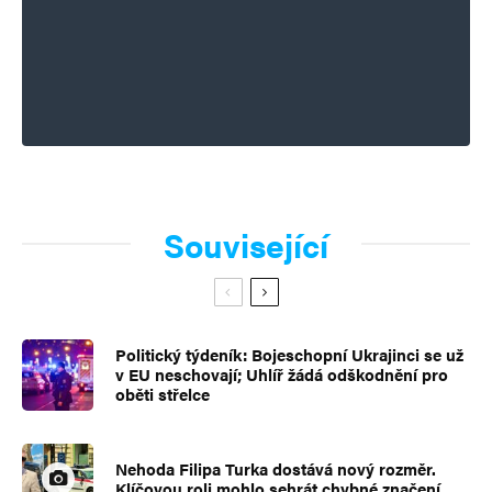
Související
Politický týdeník: Bojeschopní Ukrajinci se už
v EU neschovají; Uhlíř žádá odškodnění pro
oběti střelce
Nehoda Filipa Turka dostává nový rozměr.
Klíčovou roli mohlo sehrát chybné značení