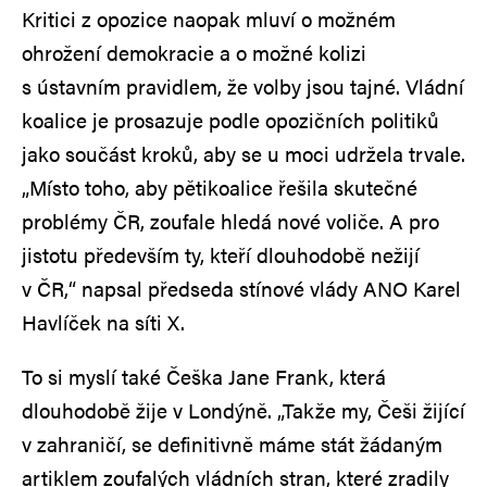
Kritici z opozice naopak mluví o možném
ohrožení demokracie a o možné kolizi
s ústavním pravidlem, že volby jsou tajné. Vládní
koalice je prosazuje podle opozičních politiků
jako součást kroků, aby se u moci udržela trvale.
„Místo toho, aby pětikoalice řešila skutečné
problémy ČR, zoufale hledá nové voliče. A pro
jistotu především ty, kteří dlouhodobě nežijí
v ČR,“ napsal předseda stínové vlády ANO Karel
Havlíček na síti X.
To si myslí také Češka Jane Frank, která
dlouhodobě žije v Londýně. „Takže my, Češi žijící
v zahraničí, se definitivně máme stát žádaným
artiklem zoufalých vládních stran, které zradily