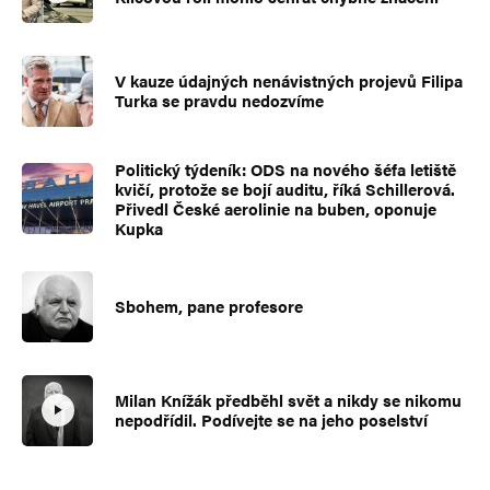
V kauze údajných nenávistných projevů Filipa
Turka se pravdu nedozvíme
Politický týdeník: ODS na nového šéfa letiště
kvičí, protože se bojí auditu, říká Schillerová.
Přivedl České aerolinie na buben, oponuje
Kupka
Sbohem, pane profesore
Milan Knížák předběhl svět a nikdy se nikomu
nepodřídil. Podívejte se na jeho poselství