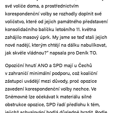
své voliče doma, a prostřednictvím
korespondenční volby se rozhodly doplnit své
voličstvo, které od jejich památného představení
konsolidačního balíčku letošního 11. května
zahájilo masový úprk. My jsme se teď stali jejich
nové nadějí, kterým chtějí na dálku nabulíkovat,
jak skvěle vládnou?“ napsala pro Deník TO.
Opoziční hnutí ANO a SPD mají u Čechů
v zahraničí minimální podporu, což koaliční
zástupci uvádějí mezi důvody, proč opozice
zavedení korespondenční volby nechce. Ve
Sněmovně lze očekávat k materiálu silné
obstrukce opozice, SPD řadí předlohu k těm,
jejichž schvalování hodlá důsledně brzdit. Podle