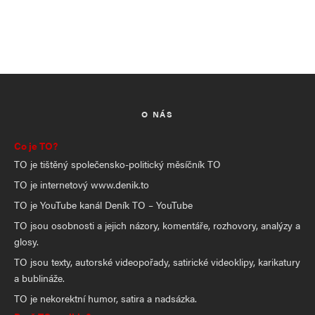
O NÁS
Co je TO?
TO je tištěný společensko-politický měsíčník TO
TO je internetový www.denik.to
TO je YouTube kanál Deník TO – YouTube
TO jsou osobnosti a jejich názory, komentáře, rozhovory, analýzy a
glosy.
TO jsou texty, autorské videopořady, satirické videoklipy, karikatury
a bublináže.
TO je nekorektní humor, satira a nadsázka.