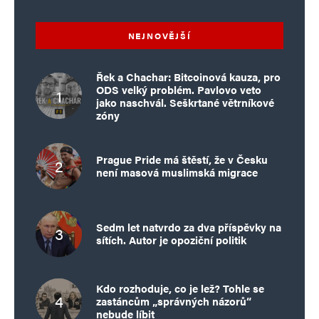
E-mail
*
Webová stránka
NEJNOVĚJŠÍ
Uložit do prohlížeče jméno, e-mail a webovou stránku pro budoucí
Řek a Chachar: Bitcoinová kauza, pro
komentáře.
ODS velký problém. Pavlovo veto
jako naschvál. Seškrtané větrníkové
zóny
Informujte mě o nových komentářích e-mailem.
Informujte mě o nových příspěvcích e-mailem.
Prague Pride má štěstí, že v Česku
není masová muslimská migrace
Alternative:
Sedm let natvrdo za dva příspěvky na
sítích. Autor je opoziční politik
Kdo rozhoduje, co je lež? Tohle se
zastáncům „správných názorů“
nebude líbit