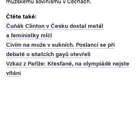
mužskému šovinismu v Čechách.
Čtěte také:
Čuňák Clinton v Česku dostal metál
a feministky mlčí
Civím na muže v sukních. Poslanci se při
debatě o sňatcích gayů otevřeli
Vzkaz z Paříže: Křesťané, na olympiádě nejste
vítáni