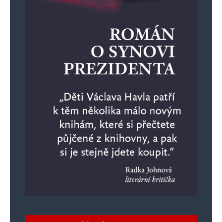
Robo
Odpovědět
26. 8. 2024 (16:31)
Piráti jsou pokrytci.
Zírám na to, co prováděl námestek Kolařík za
Piráty, také zuřivý bojovník za práva žen
a Istanbul stejně jako Feri, poslanec TOP09, t.č.
v base za znásilnění..
Beztrestně, jak je u pětidemolice obvyklé.
idnes 8.11.2023: Pražští policisté odložili
prověřování incidentu z letošního června, při
kterém se dostali do potyčky tehdejší náměstek
ministra vnitra Lukáš Kolářík a jeho asistentka.
Podle dřívějších informací webu šlo o potyčku
mezi Koláříkem, jeho manželkou a jeho