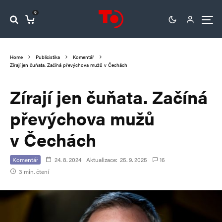
0
Home
Publicistika
Komentář
Zírají jen čuňata. Začíná převýchova mužů v Čechách
Zírají jen čuňata. Začíná
převýchova mužů
v Čechách
Komentář
24. 8. 2024
Aktualizace:
25. 9. 2025
16
3 min. čtení