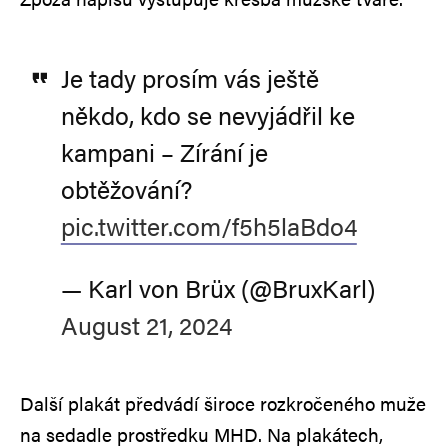
Je tady prosím vás ještě
někdo, kdo se nevyjádřil ke
kampani – Zírání je
obtěžování?
pic.twitter.com/f5h5laBdo4
— Karl von Brüx (@BruxKarl)
August 21, 2024
Další plakát předvádí široce rozkročeného muže
na sedadle prostředku MHD. Na plakátech,