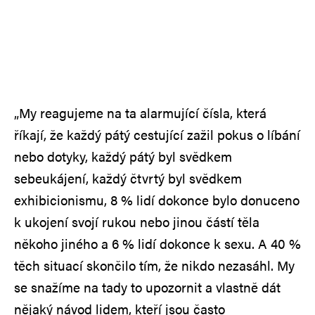
„My reagujeme na ta alarmující čísla, která
říkají, že každý pátý cestující zažil pokus o líbání
nebo dotyky, každý pátý byl svědkem
sebeukájení, každý čtvrtý byl svědkem
exhibicionismu, 8 % lidí dokonce bylo donuceno
k ukojení svojí rukou nebo jinou částí těla
někoho jiného a 6 % lidí dokonce k sexu. A 40 %
těch situací skončilo tím, že nikdo nezasáhl. My
se snažíme na tady to upozornit a vlastně dát
nějaký návod lidem, kteří jsou často