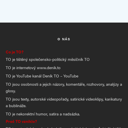
O NÁS
Co je TO?
TO je tištěný společensko-politický měsíčník TO
TO je internetový www.denik.to
TO je YouTube kanál Deník TO – YouTube
TO jsou osobnosti a jejich názory, komentáře, rozhovory, analýzy a
glosy.
TO jsou texty, autorské videopořady, satirické videoklipy, karikatury
a bublináže.
TO je nekorektní humor, satira a nadsázka.
Proč TO vzniklo?