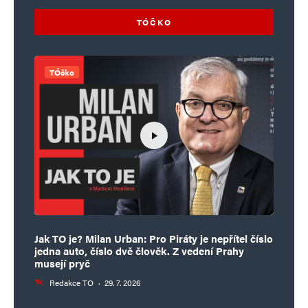
Napsat komentář
TÓČKO
Vaše e-mailová adresa nebude zveřejněna.
Vyžadované informace jsou
označeny
*
TÓčko
Komentář
*
Jak TO je? Milan Urban: Pro Piráty je nepřítel číslo
Jméno
*
jedna auto, číslo dvě člověk. Z vedení Prahy
musejí pryč
Redakce TO
·
29. 7. 2026