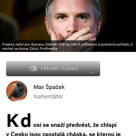
Pražský radní pro dopravu Zdeněk Hřib by měl jít příkladem a podobné pohledy si
nechat na doma. Zdroj: Profimedia
PŘEHRÁT ČLÁNEK
Max Špaček
Komentátor
K
d
osi se snaží předvést, že chlapi
v Česku jsou zaostalá cháska, se kterou je