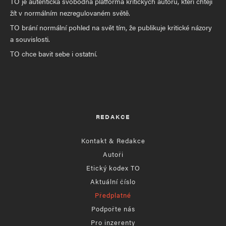
TO je autentická svobodná platforma kritických autorů, kteří chtějí
žít v normálním nezregulovaném světě.
TO brání normální pohled na svět tím, že publikuje kritické názory
a souvislosti.
TO chce bavit sebe i ostatní.
REDAKCE
Kontakt & Redakce
Autoři
Etický kodex TO
Aktuální číslo
Předplatné
Podpořte nás
Pro inzerenty