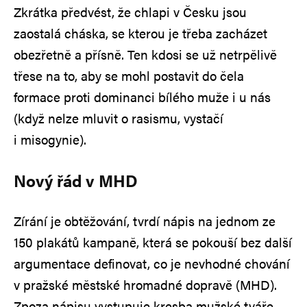
Zkrátka předvést, že chlapi v Česku jsou
zaostalá cháska, se kterou je třeba zacházet
obezřetně a přísně. Ten kdosi se už netrpělivě
třese na to, aby se mohl postavit do čela
formace proti dominanci bílého muže i u nás
(když nelze mluvit o rasismu, vystačí
i misogynie).
Nový řád v MHD
Zírání je obtěžování, tvrdí nápis na jednom ze
150 plakátů kampaně, která se pokouší bez další
argumentace definovat, co je nevhodné chování
v pražské městské hromadné dopravě (MHD).
Zpoza nápisu vystupuje kresba mužské tváře.