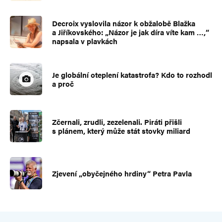
Decroix vyslovila názor k obžalobě Blažka
a Jiříkovského: „Názor je jak díra víte kam …,“
napsala v plavkách
Je globální oteplení katastrofa? Kdo to rozhodl
a proč
Zčernali, zrudli, zezelenali. Piráti přišli
s plánem, který může stát stovky miliard
Zjevení „obyčejného hrdiny“ Petra Pavla