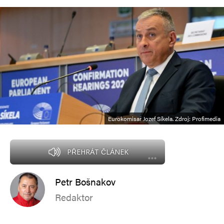
Eurokomisař Jozef Síkela. Zdroj: Profimedia
PŘEHRÁT ČLÁNEK
Petr Bošnakov
Redaktor