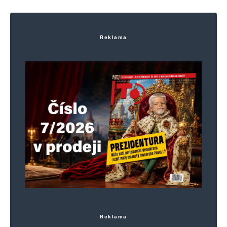
paktu.
A nic se neděje. Igor Stříž, NKÚ, hospodářské
Reklama
komory, všichni svorně mlčí.
Pán Síkela dál na svobodě, s královským platem,
náhradami a výsluhami v Bruseli.
Popotahovat bude policie Bednářovou
a Okamůru.
Navigace pro komentáře
Novější komentáře
Napsat komentář
Vaše e-mailová adresa nebude zveřejněna.
Vyžadované informace jsou
označeny
*
Reklama
Komentář
*