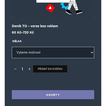
Deník TO – verze bez reklam
Rozpětí cen: 60 Kč až 720 Kč
60
Kč
–
720
Kč
DÉLKA
PŘIDAT DO KOŠÍKU
Deník TO – verze bez reklam množství
Alternative:
ANKETY