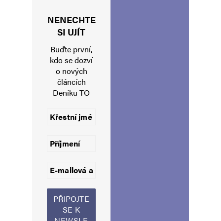
makron svolává další sjezd kočičí pracky…
NENECHTE
SI UJÍT
Buďte první,
hloubal
Odpovědět
kdo se dozví
o nových
3. 4. 2025 (17:01)
článcích
Deníku TO
Když ukážeme rozhodnost, transatlantické
spojenectví přetrvá, řekl Fiala na konferenci
o bezpečnosti. stále kvoká, stále kvoká, po žních
k …..
Common Decency
Odpovědět
3. 4. 2025 (21:34)