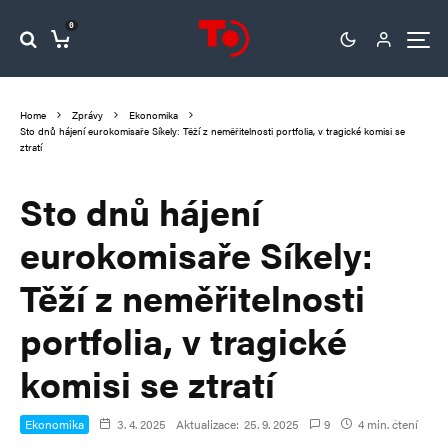
0
Home
Zprávy
Ekonomika
Sto dnů hájení eurokomisaře Síkely: Těží z neměřitelnosti portfolia, v tragické komisi se
ztratí
Sto dnů hájení
eurokomisaře Síkely:
Těží z neměřitelnosti
portfolia, v tragické
komisi se ztratí
Ekonomika
3. 4. 2025
Aktualizace:
25. 9. 2025
9
4 min. čtení