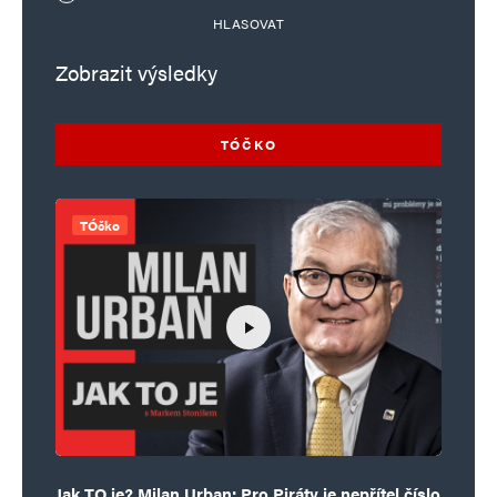
HLASOVAT
Komentář
*
Zobrazit výsledky
TÓČKO
TÓčko
Jméno
*
E-mail
*
Webová stránka
Uložit do prohlížeče jméno, e-mail a webovou stránku pro budoucí
Jak TO je? Milan Urban: Pro Piráty je nepřítel číslo
komentáře.