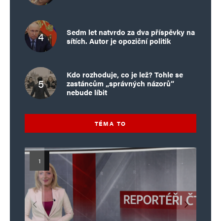
Sedm let natvrdo za dva příspěvky na
sítích. Autor je opoziční politik
Kdo rozhoduje, co je lež? Tohle se
zastáncům „správných názorů“
nebude líbit
TÉMA TO
Islamistický teror v EU, 6. díl:
Mýty o Václavu Klausovi:
Vymíráme a politici lžou:
Islamistický teror v EU, 5. díl:
Brutální poprava 85letého
Pivo, jazz, hádky, loajalita
porodnost nezachrání
katolického kněze Jacquese
Pim Fortuyn: Muž, který se
Krvavé oslavy pádu Bastily
dotace, byty ani zkrácené
i humor. Jakl boří legendy