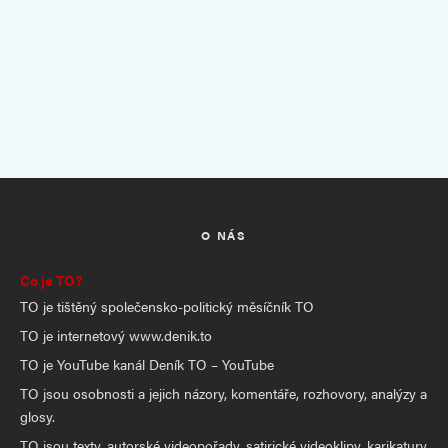
O NÁS
Co je TO?
TO je tištěný společensko-politický měsíčník TO
TO je internetový www.denik.to
TO je YouTube kanál Deník TO – YouTube
TO jsou osobnosti a jejich názory, komentáře, rozhovory, analýzy a
glosy.
TO jsou texty, autorské videopořady, satirické videoklipy, karikatury