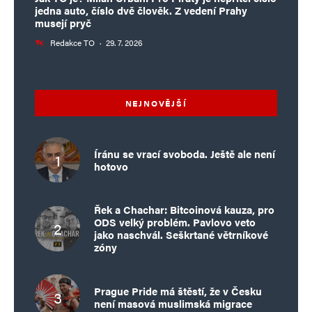
jedna auto, číslo dvě člověk. Z vedení Prahy
musejí pryč
Informujte mě o nových komentářích e-mailem.
Redakce TO
·
29. 7. 2026
Informujte mě o nových příspěvcích e-mailem.
Alternative:
NEJNOVĚJŠÍ
Íránu se vrací svoboda. Ještě ale není
hotovo
Řek a Chachar: Bitcoinová kauza, pro
ODS velký problém. Pavlovo veto
jako naschvál. Seškrtané větrníkové
zóny
Prague Pride má štěstí, že v Česku
není masová muslimská migrace