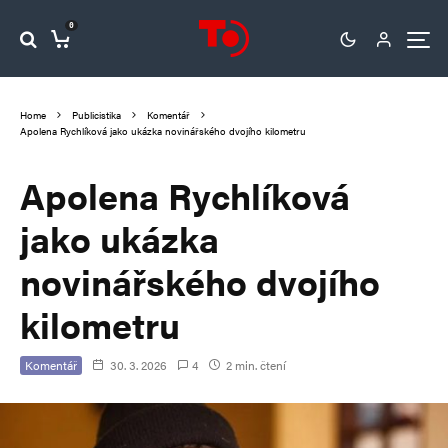
0
Home
Publicistika
Komentář
Apolena Rychlíková jako ukázka novinářského dvojího kilometru
Apolena Rychlíková
jako ukázka
novinářského dvojího
kilometru
Komentář
30. 3. 2026
4
2 min. čtení