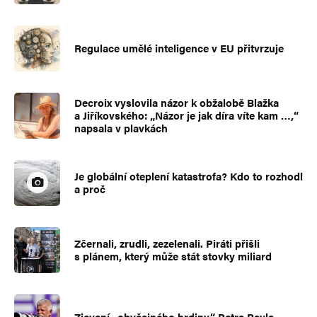
Regulace umělé inteligence v EU přitvrzuje
Decroix vyslovila názor k obžalobě Blažka
a Jiříkovského: „Názor je jak díra víte kam …,“
napsala v plavkách
Je globální oteplení katastrofa? Kdo to rozhodl
a proč
Zčernali, zrudli, zezelenali. Piráti přišli
s plánem, který může stát stovky miliard
Zjevení „obyčejného hrdiny“ Petra Pavla