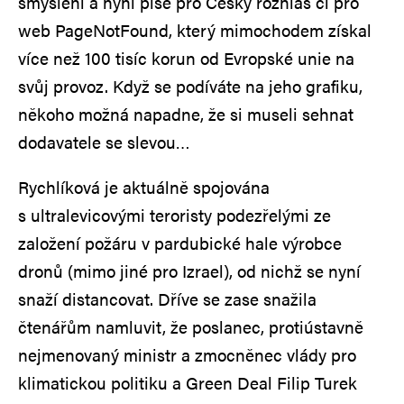
smýšlení a nyní píše pro Český rozhlas či pro
web PageNotFound, který mimochodem získal
více než 100 tisíc korun od Evropské unie na
svůj provoz. Když se podíváte na jeho grafiku,
někoho možná napadne, že si museli sehnat
dodavatele se slevou…
Rychlíková je aktuálně spojována
s ultralevicovými teroristy podezřelými ze
založení požáru v pardubické hale výrobce
dronů (mimo jiné pro Izrael), od nichž se nyní
snaží distancovat. Dříve se zase snažila
čtenářům namluvit, že poslanec, protiústavně
nejmenovaný ministr a zmocněnec vlády pro
klimatickou politiku a Green Deal Filip Turek