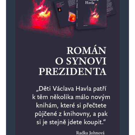
způsobů degradace společnosti..že se náš
Národní ústav duševního zdraví zabývá
zkoumáním psychedelik (psilocibyn, ketamin
(experimentální pokusy na lidech).) tedy není
žádná náhoda. FDA dává psilocybinu
významnou podporu: FDA (americký Úřad pro
kontrolu potravin a léčiv) letos (2019) již
podruhé udělil klinické studii psilocybinu,
halucinogenní látky obsažené v magických
houbách a lanýžích, označení „průlomová
terapie“, což umožňuje výrazně urychlit obvykle
hlemýždí proces. Postiženi posednutím cizí
entitou mohou být také neuživatelé, kteří byli
účastníky a příznivci této subkultury. Ligare je