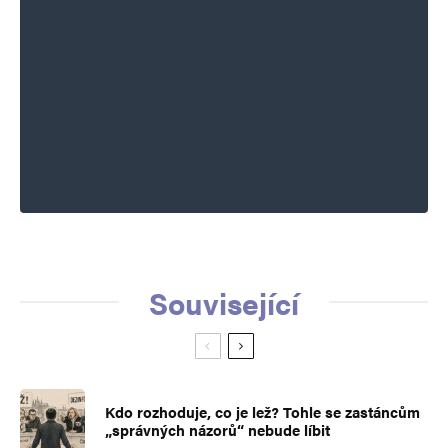
Související
Kdo rozhoduje, co je lež? Tohle se zastáncům
„správných názorů“ nebude líbit