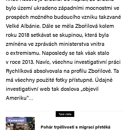
bylo území ukradeno západními mocnostmi ve
prospěch možného budoucího vzniku takzvané
Velké Albánie. Dále se měla Zbořilová kolem
roku 2018 setkávat se skupinou, která byla
zmíněna ve zprávách ministerstva vnitra
o extremismu. Naposledy se tak však stalo
v roce 2013. Navíc, všechnu investigativní práci
Rychlíková absolvovala na profilu Zbořilové. Ta
má všechny použité fotky přístupné. Údajně
investigativní web tak doslova „objevil
Ameriku“…
Také čtěte
Komentář
Pohár trpělivosti s migrací přetéká