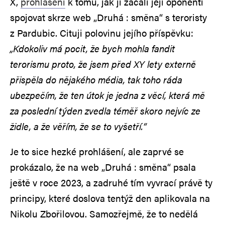
X,
prohlášení
k tomu, jak ji začali její oponenti
spojovat skrze web „Druhá : směna“ s teroristy
z Pardubic. Cituji polovinu jejího příspěvku:
„Kdokoliv má pocit, že bych mohla fandit
terorismu proto, že jsem před XY lety externě
přispěla do nějakého média, tak toho ráda
ubezpečím, že ten útok je jedna z věcí, která mě
za poslední týden zvedla téměř skoro nejvíc ze
židle, a že věřím, že se to vyšetří.“
Je to sice hezké prohlášení, ale zaprvé se
prokázalo, že na web „Druhá : směna“ psala
ještě v roce 2023, a zadruhé tím vyvrací právě ty
principy, které doslova tentýž den aplikovala na
Nikolu Zbořilovou. Samozřejmě, že to nedělá