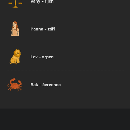
Váhy – říjen
Panna – září
Lev – srpen
Rak – červenec