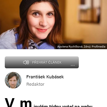
Apolena Rychlíková. Zdroj: Profimedia
PŘEHRÁT ČLÁNEK
František Kubásek
Redaktor
V
m
inulém týdnu vyšel na webu