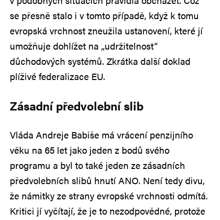
v podobných situacích pravidla obcházet. Což
se přesně stalo i v tomto případě, když k tomu
evropská vrchnost zneužila ustanovení, které jí
umožňuje dohlížet na „udržitelnost“
důchodových systémů. Zkrátka další doklad
plíživé federalizace EU.
Zásadní předvolební slib
Vláda Andreje Babiše má vrácení penzijního
věku na 65 let jako jeden z bodů svého
programu a byl to také jeden ze zásadních
předvolebních slibů hnutí ANO. Není tedy divu,
že námitky ze strany evropské vrchnosti odmítá.
Kritici jí vyčítají, že je to nezodpovědné, protože