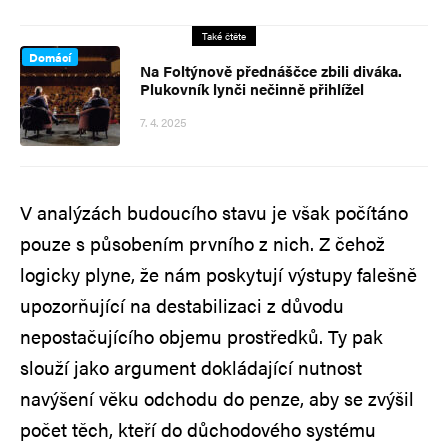
Také čtěte
Domácí
Na Foltýnově přednáščce zbili diváka.
Plukovník lynči nečinně přihlížel
7. 4. 2025
V analýzách budoucího stavu je však počítáno
pouze s působením prvního z nich. Z čehož
logicky plyne, že nám poskytují výstupy falešně
upozorňující na destabilizaci z důvodu
nepostačujícího objemu prostředků. Ty pak
slouží jako argument dokládající nutnost
navýšení věku odchodu do penze, aby se zvýšil
počet těch, kteří do důchodového systému