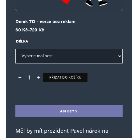
Deník TO – verze bez reklam
Rozpětí cen: 60 Kč až 720 Kč
60
Kč
–
720
Kč
DÉLKA
PŘIDAT DO KOŠÍKU
Deník TO – verze bez reklam množství
Alternative:
ANKETY
Měl by mít prezident Pavel nárok na