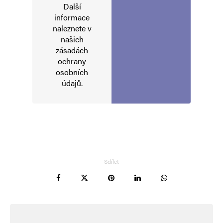
Navigace pro komentáře
Starší komentáře
Další
Napsat komentář
informace
naleznete v
našich
Vaše e-mailová adresa nebude zveřejněna.
Vyžadované informace jsou
zásadách
označeny
*
ochrany
osobních
Komentář
*
údajů
.
Sdílet
Jméno
*