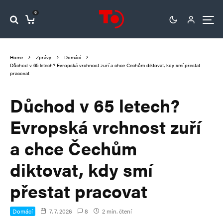
0
Home
Zprávy
Domácí
Důchod v 65 letech? Evropská vrchnost zuří a chce Čechům diktovat, kdy smí přestat
pracovat
Důchod v 65 letech?
Evropská vrchnost zuří
a chce Čechům
diktovat, kdy smí
přestat pracovat
Domácí
7. 7. 2026
8
2 min. čtení