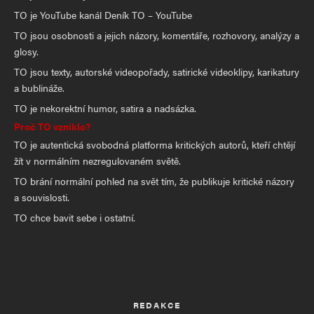
TO je YouTube kanál Deník TO – YouTube
TO jsou osobnosti a jejich názory, komentáře, rozhovory, analýzy a
glosy.
TO jsou texty, autorské videopořady, satirické videoklipy, karikatury
a bublináže.
TO je nekorektní humor, satira a nadsázka.
Proč TO vzniklo?
TO je autentická svobodná platforma kritických autorů, kteří chtějí
žít v normálním nezregulovaném světě.
TO brání normální pohled na svět tím, že publikuje kritické názory
a souvislosti.
TO chce bavit sebe i ostatní.
REDAKCE