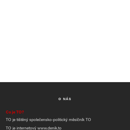
O NÁS
Co je TO?
TO je tištěný společensko-politický měsíčník TO
TO je internetový www.denik.to