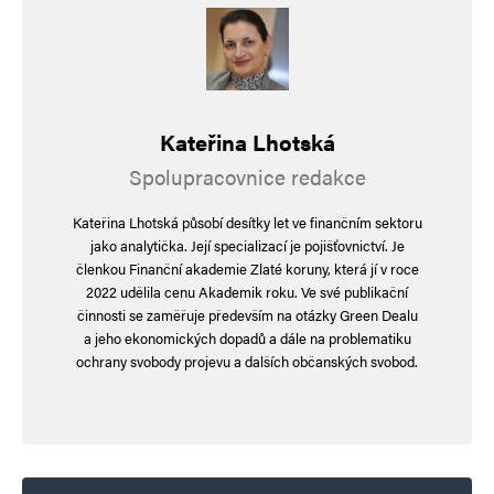
E-mail
*
Webová stránka
Uložit do prohlížeče jméno, e-mail a webovou stránku pro budoucí
komentáře.
Kateřina Lhotská
Spolupracovnice redakce
Informujte mě o nových komentářích e-mailem.
Kateřina Lhotská působí desítky let ve finančním sektoru
jako analytička. Její specializací je pojišťovnictví. Je
Informujte mě o nových příspěvcích e-mailem.
členkou Finanční akademie Zlaté koruny, která jí v roce
Alternative:
2022 udělila cenu Akademik roku. Ve své publikační
činnosti se zaměřuje především na otázky Green Dealu
a jeho ekonomických dopadů a dále na problematiku
ochrany svobody projevu a dalších občanských svobod.