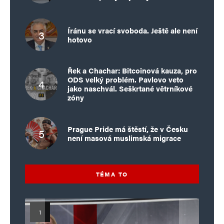
Íránu se vrací svoboda. Ještě ale není
hotovo
Řek a Chachar: Bitcoinová kauza, pro
ODS velký problém. Pavlovo veto
jako naschvál. Seškrtané větrníkové
zóny
Prague Pride má štěstí, že v Česku
není masová muslimská migrace
TÉMA TO