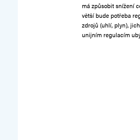
má způsobit snížení ce
větší bude potřeba re
zdrojů (uhlí, plyn), j
unijním regulacím ubý