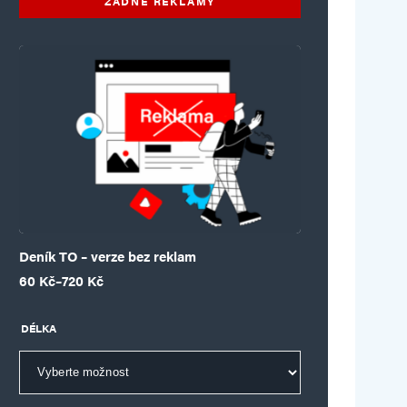
ŽÁDNÉ REKLAMY
Deník TO – verze bez reklam
Rozpětí cen: 60 Kč až 720 Kč
60
Kč
–
720
Kč
DÉLKA