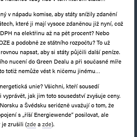
aný v nápadu komise, aby státy snížily zdanění
átech, které ji mají vysoce zdaněnou již nyní, což
 DPH na elektřinu až na pět procent? Nebo
OZE a podobně ze státního rozpočtu? To už
rovnou napsat, aby si státy půjčili další peníze.
ího nucení do Green Dealu a při současné míře
i to totiž nemůže vést k ničemu jinému…
ergetická unie? Všichni, kteří sousedí
vyprávět, jak jim toto sousedství zvyšuje ceny.
 Norsku a Švédsku seriózně uvažují o tom, že
ojení s „říší Energiewende“ posilovat, ale
je zrušili (
zde
a
zde
).