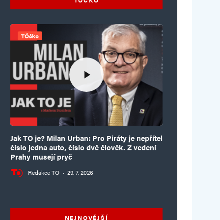
TÓčko
Jak TO je? Milan Urban: Pro Piráty je nepřítel
číslo jedna auto, číslo dvě člověk. Z vedení
Prahy musejí pryč
Redakce TO
·
29. 7. 2026
NEJNOVĚJŠÍ