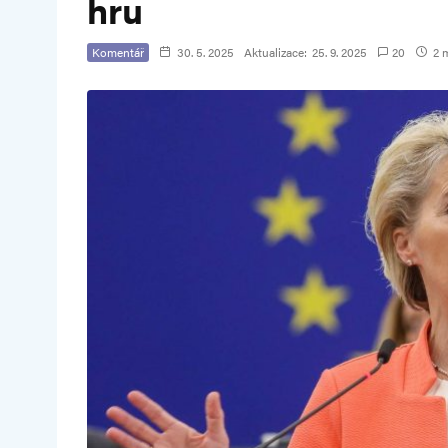
hru
Komentář
30. 5. 2025
Aktualizace:
25. 9. 2025
20
2 m