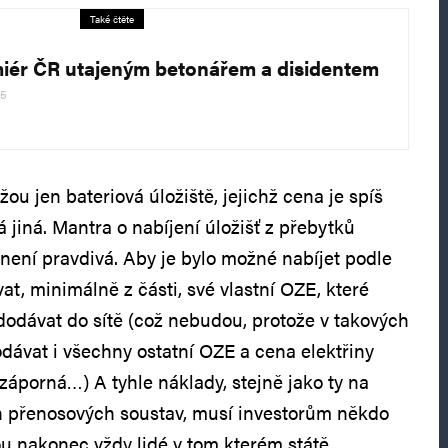
Také čtěte
iér ČR utajeným betonářem a disidentem
25
ou jen bateriová úložiště, jejichž cena je spíš
 jiná. Mantra o nabíjení úložišť z přebytků
ení pravdivá. Aby je bylo možné nabíjet podle
t, minimálně z části, své vlastní OZE, které
odávat do sítě (což nebudou, protože v takových
dávat i všechny ostatní OZE a cena elektřiny
porná…) A tyhle náklady, stejně jako ty na
h přenosových soustav, musí investorům někdo
sou nakonec vždy lidé v tom kterém státě…