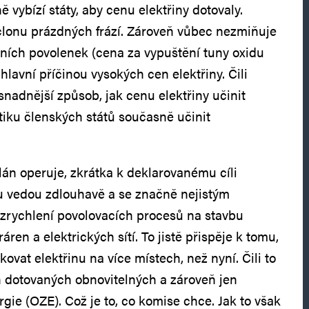
ě vybízí státy, aby cenu elektřiny dotovaly.
 clonu prázdných frází. Zároveň vůbec nezmiňuje
ních povolenek (cena za vypuštění tuny oxidu
 hlavní příčinou vysokých cen elektřiny. Čili
nadnější způsob, jak cenu elektřiny učinit
tiku členských států současně učinit
lán operuje, zkrátka k deklarovanému cíli
 vedou zdlouhavě a se značně nejistým
zrychlení povolovacích procesů na stavbu
ren a elektrických sítí. To jistě přispěje k tomu,
vat elektřinu na více místech, než nyní. Čili to
 dotovaných obnovitelných a zároveň jen
gie (OZE). Což je to, co komise chce. Jak to však