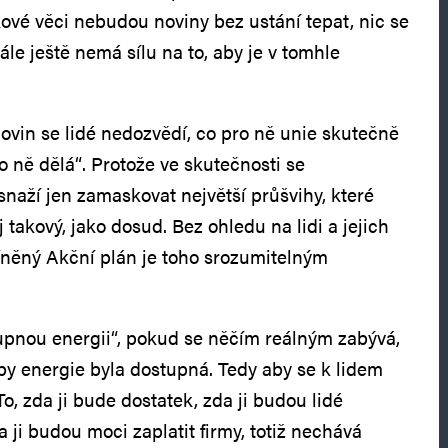
kové věci nebudou noviny bez ustání tepat, nic se
ále ještě nemá sílu na to, aby je v tomhle
novin se lidé nedozvědí, co pro ně unie skutečně
o ně dělá“. Protože ve skutečnosti se
snaží jen zamaskovat největší průšvihy, které
j takový, jako dosud. Bez ohledu na lidi a jejich
íněný Akční plán je toho srozumitelným
upnou energii“, pokud se něčím reálným zabývá,
aby energie byla dostupná. Tedy aby se k lidem
To, zda ji bude dostatek, zda ji budou lidé
a ji budou moci zaplatit firmy, totiž nechává