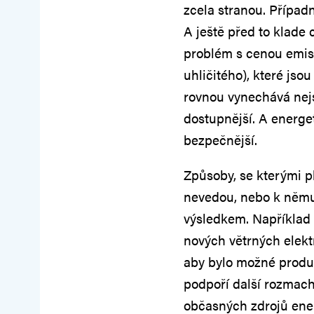
zcela stranou. Případn
A ještě před to klade
problém s cenou emis
uhličitého), které jsou
rovnou vynechává nejs
dostupnější. A energe
bezpečnější.
Způsoby, se kterými p
nevedou, nebo k němu
výsledkem. Například 
nových větrných elektrá
aby bylo možné produko
podpoří další rozmach
občasných zdrojů ener