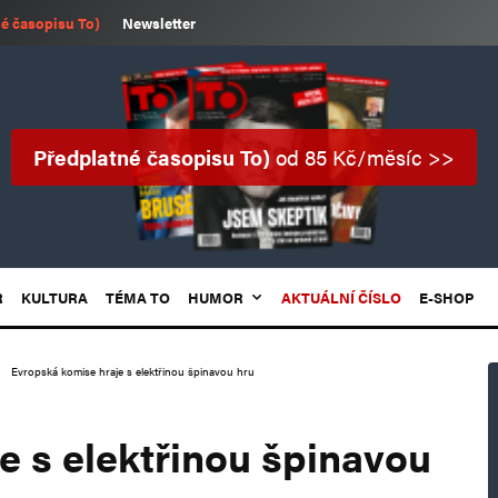
é časopisu To)
Newsletter
Předplatné časopisu To)
od 85 Kč/měsíc >>
R
KULTURA
TÉMA TO
HUMOR
AKTUÁLNÍ ČÍSLO
E-SHOP
Evropská komise hraje s elektřinou špinavou hru
e s elektřinou špinavou