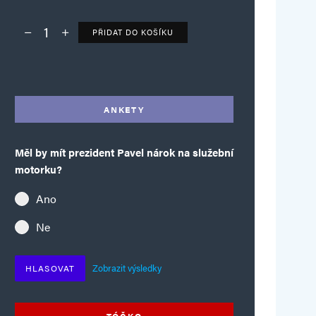
PŘIDAT DO KOŠÍKU
Deník TO – verze bez reklam množství
Alternative:
ANKETY
Měl by mít prezident Pavel nárok na služební
motorku?
Ano
Ne
Zobrazit výsledky
HLASOVAT
TÓČKO