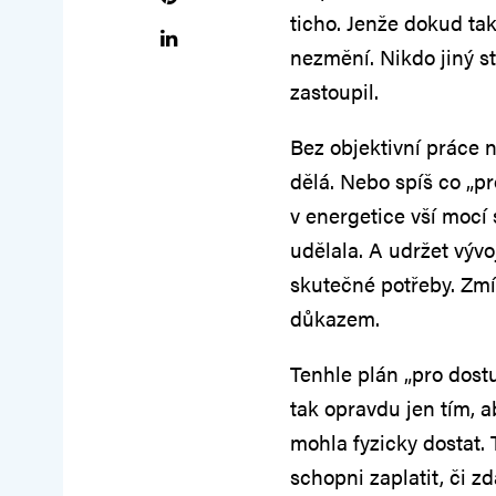
ticho. Jenže dokud ta
nezmění. Nikdo jiný st
zastoupil.
Bez objektivní práce 
dělá. Nebo spíš co „pr
v energetice vší mocí 
udělala. A udržet vývo
skutečné potřeby. Zm
důkazem.
Tenhle plán „pro dost
tak opravdu jen tím, 
mohla fyzicky dostat. 
schopni zaplatit, či zd