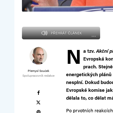
PŘEHRÁT ČLÁNEK
N
a tzv.
Akční p
Evropská kom
prach. Stejně
Přemysl Souček
energetických plánů 
Spolupracovník redakce
nesplní. Dokud budou
Evropské komise jako
dělala to, co dělat má
Po prvotních reakcích