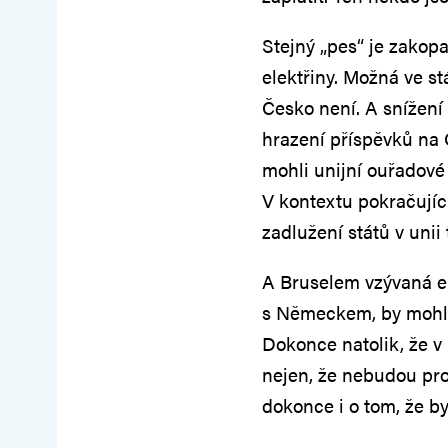
Stejný „pes“ je zakop
elektřiny. Možná ve st
Česko není. A snížení
hrazení příspěvků na 
mohli unijní ouřadové 
V kontextu pokračujíc
zadlužení států v uni
A Bruselem vzývaná en
s Německem, by mohli 
Dokonce natolik, že v
nejen, že nebudou prop
dokonce i o tom, že by 