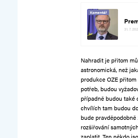
Komentář
Prem
31. 7. 20
Nahradit je přitom můž
astronomická, než jaká
produkce OZE přitom n
potřeb, budou vyžadova
případně budou také d
chvílích tam budou do
bude pravděpodobně zá
rozšiřování samotnýc
zaplatit. Ten někdo j