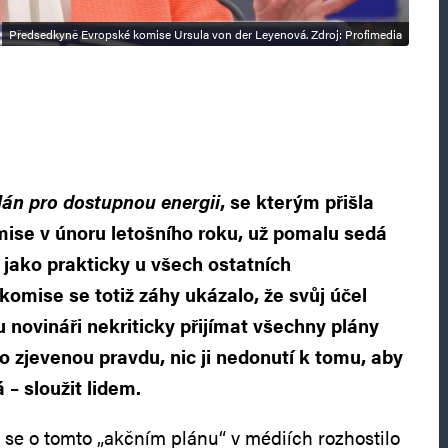
Předsedkyně Evropské komise Ursula von der Leyenová. Zdroj: Profimedia
lán pro dostupnou energii
, se kterým přišla
ise v únoru letošního roku, už pomalu sedá
 jako prakticky u všech ostatních
komise se totiž záhy ukázalo, že svůj účel
 novináři nekriticky přijímat všechny plány
 zjevenou pravdu, nic ji nedonutí k tomu, aby
 – sloužit lidem.
 se o tomto „akčním plánu“ v médiích rozhostilo