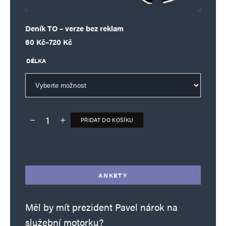
Deník TO – verze bez reklam
Rozpětí cen: 60 Kč až 720 Kč
60
Kč
–
720
Kč
DÉLKA
PŘIDAT DO KOŠÍKU
Deník TO – verze bez reklam množství
Alternative:
ANKETY
Měl by mít prezident Pavel nárok na
služební motorku?