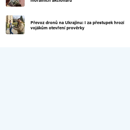
Převoz dronů na Ukrajinu: I za přestupek hrozí
vojákům otevření prověrky