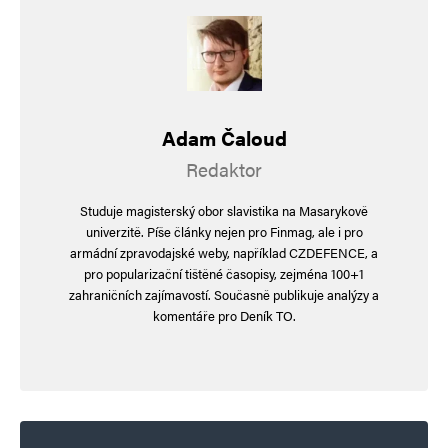
E-mail
*
Webová stránka
Uložit do prohlížeče jméno, e-mail a webovou stránku pro budoucí
komentáře.
Adam Čaloud
Redaktor
Informujte mě o nových komentářích e-mailem.
Studuje magisterský obor slavistika na Masarykově
Informujte mě o nových příspěvcích e-mailem.
univerzitě. Píše články nejen pro Finmag, ale i pro
Alternative:
armádní zpravodajské weby, například CZDEFENCE, a
pro popularizační tištěné časopisy, zejména 100+1
zahraničních zajímavostí. Současně publikuje analýzy a
komentáře pro Deník TO.