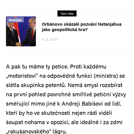
Také čtěte
Analýza
Orbánovo okázalé pozvání Netanjahua
jako geopolitická hra?
4. 12. 2024
A pak tu máme ty petice. Proti každému
„motoristovi“ na odpovědné funkci (ministra) se
slétla skupinka petentů. Nemá smysl rozebírat
na první pohled povrchně smířlivé petiční výzvy
směřující mimo jiné k Andreji Babišovi od lidí,
kteří by ho ve skutečnosti nejen rádi viděli
šoupat nohama v opozici, ale ideálně i za zdmi
„rakušanovského“ lágru.