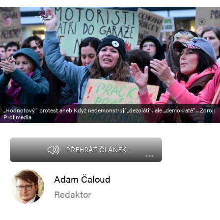
„Hodnotový“ protest aneb Když nedemonstrují „dezoláti“, ale „demokraté“... Zdroj:
Profimedia
PŘEHRÁT ČLÁNEK
Adam Čaloud
Redaktor