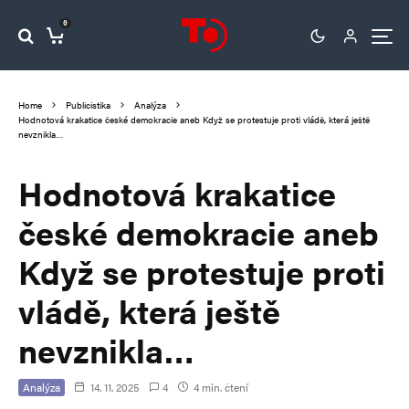
0
Home
Publicistika
Analýza
Hodnotová krakatice české demokracie aneb Když se protestuje proti vládě, která ještě
nevznikla…
Hodnotová krakatice
české demokracie aneb
Když se protestuje proti
vládě, která ještě
nevznikla…
Analýza
14. 11. 2025
4
4 min. čtení