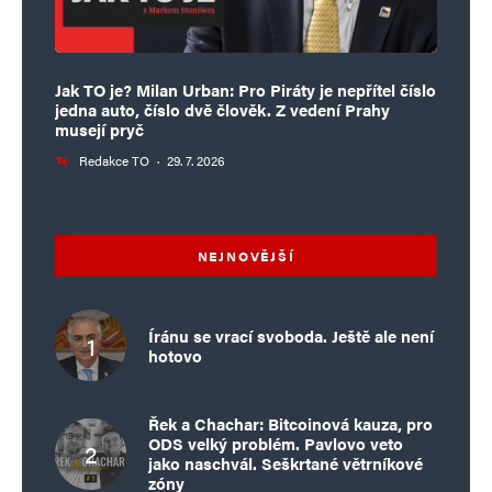
Jak TO je? Milan Urban: Pro Piráty je nepřítel číslo
jedna auto, číslo dvě člověk. Z vedení Prahy
musejí pryč
Redakce TO
·
29. 7. 2026
NEJNOVĚJŠÍ
Íránu se vrací svoboda. Ještě ale není
hotovo
Řek a Chachar: Bitcoinová kauza, pro
ODS velký problém. Pavlovo veto
jako naschvál. Seškrtané větrníkové
zóny