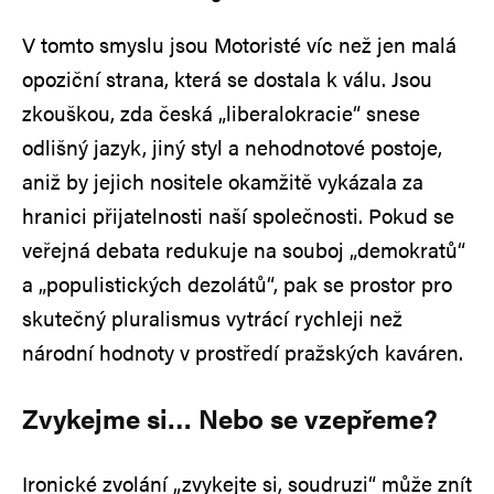
V tomto smyslu jsou Motoristé víc než jen malá
opoziční strana, která se dostala k válu. Jsou
zkouškou, zda česká „liberalokracie“ snese
odlišný jazyk, jiný styl a nehodnotové postoje,
aniž by jejich nositele okamžitě vykázala za
hranici přijatelnosti naší společnosti. Pokud se
veřejná debata redukuje na souboj „demokratů“
a „populistických dezolátů“, pak se prostor pro
skutečný pluralismus vytrácí rychleji než
národní hodnoty v prostředí pražských kaváren.
Zvykejme si… Nebo se vzepřeme?
Ironické zvolání „zvykejte si, soudruzi“ může znít