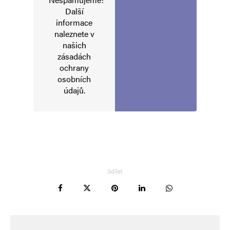
Napsat komentář
Další
informace
naleznete v
Vaše e-mailová adresa nebude zveřejněna.
Vyžadované informace jsou
našich
označeny
*
zásadách
ochrany
Komentář
*
osobních
údajů
.
Sdílet
Jméno
*