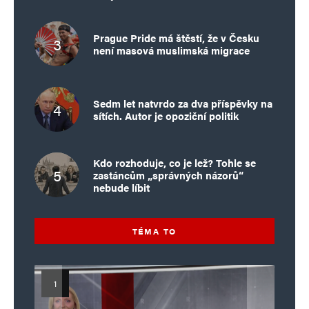
Prague Pride má štěstí, že v Česku
není masová muslimská migrace
Sedm let natvrdo za dva příspěvky na
sítích. Autor je opoziční politik
Kdo rozhoduje, co je lež? Tohle se
zastáncům „správných názorů“
nebude líbit
TÉMA TO