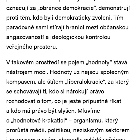
označují za „obránce demokracie“, demonstrují
proti těm, kdo byli demokraticky zvoleni. Tím
paradoxně sami stírají hranici mezi občanskou
angažovaností a ideologickou kontrolou
veřejného prostoru.
V takovém prostředí se pojem „hodnoty“ stává
nástrojem moci. Hodnoty už nejsou společným
kompasem, ale štítem „liberalokracie“, za který
se schovávají ti, kdo si nárokují právo
rozhodovat o tom, co je ještě přípustné říkat
a kdo má právo být slyšen. Mluvíme
o „hodnotové krakatici“ – organismu, který
prorůstá médii, politikou, neziskovým sektorem
i byznysem a svými chapadly ovládá veřejnou