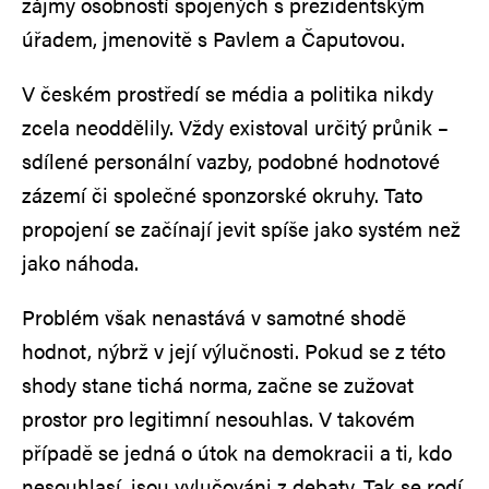
zájmy osobností spojených s prezidentským
úřadem, jmenovitě s Pavlem a Čaputovou.
V českém prostředí se média a politika nikdy
zcela neoddělily. Vždy existoval určitý průnik –
sdílené personální vazby, podobné hodnotové
zázemí či společné sponzorské okruhy. Tato
propojení se začínají jevit spíše jako systém než
jako náhoda.
Problém však nenastává v samotné shodě
hodnot, nýbrž v její výlučnosti. Pokud se z této
shody stane tichá norma, začne se zužovat
prostor pro legitimní nesouhlas. V takovém
případě se jedná o útok na demokracii a ti, kdo
nesouhlasí, jsou vylučováni z debaty. Tak se rodí