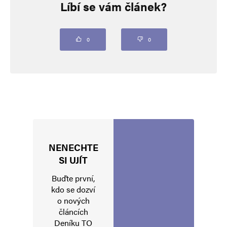
Líbí se vám článek?
Vaše e-mailová adresa nebude zveřejněna.
Vyžadované informace jsou
označeny
*
Komentář
*
0
0
NENECHTE
Jméno
*
SI UJÍT
Buďte první,
kdo se dozví
o nových
E-mail
*
Webová stránka
článcích
Deníku TO