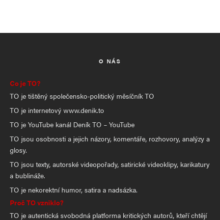
O NÁS
Co je TO?
TO je tištěný společensko-politický měsíčník TO
TO je internetový www.denik.to
TO je YouTube kanál Deník TO – YouTube
TO jsou osobnosti a jejich názory, komentáře, rozhovory, analýzy a
glosy.
TO jsou texty, autorské videopořady, satirické videoklipy, karikatury
a bublináže.
TO je nekorektní humor, satira a nadsázka.
Proč TO vzniklo?
TO je autentická svobodná platforma kritických autorů, kteří chtějí