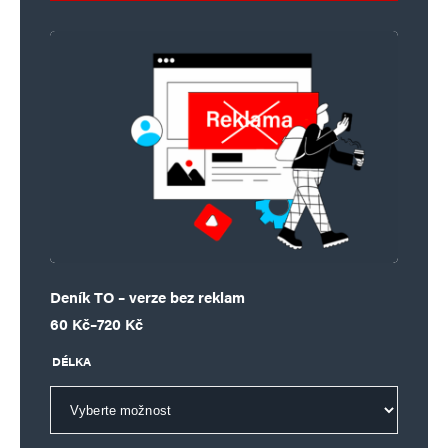
Deník TO – verze bez reklam
Rozpětí cen: 60 Kč až 720 Kč
60
Kč
–
720
Kč
DÉLKA