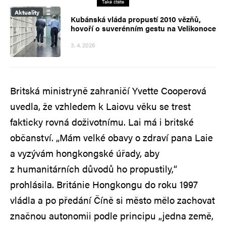
Také čtěte
Aktuality
Kubánská vláda propustí 2010 vězňů,
hovoří o suverénním gestu na Velikonoce
3. 4. 2026
Britská ministryně zahraničí Yvette Cooperová
uvedla, že vzhledem k Laiovu věku se trest
fakticky rovná doživotnímu. Lai má i britské
občanství. „Mám velké obavy o zdraví pana Laie
a vyzývám hongkongské úřady, aby
z humanitárních důvodů ho propustily,“
prohlásila. Británie Hongkongu do roku 1997
vládla a po předání Číně si město mělo zachovat
značnou autonomii podle principu „jedna země,