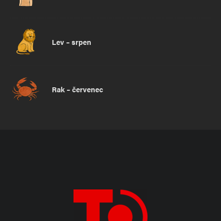
Lev – srpen
Rak – červenec