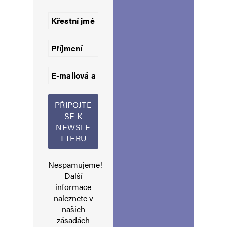
Uložit do prohlížeče jméno, e-mail a webovou stránku pro budoucí
komentáře.
Informujte mě o nových komentářích e-mailem.
Informujte mě o nových příspěvcích e-mailem.
Alternative:
Nespamujeme!
Další
informace
naleznete v
našich
zásadách