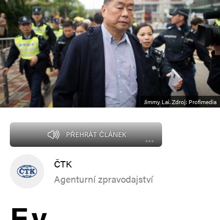
Jimmy Lai. Zdroj: Profimedia
PŘEHRÁT ČLÁNEK
ČTK
Agenturní zpravodajství
E
v