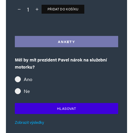
PŘIDAT DO KOŠÍKU
Deník TO – verze bez reklam množství
Alternative:
ANKETY
Měl by mít prezident Pavel nárok na služební
motorku?
Ano
Ne
HLASOVAT
Zobrazit výsledky