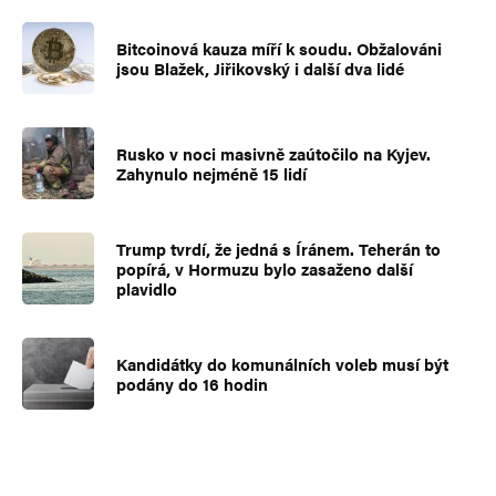
Bitcoinová kauza míří k soudu. Obžalováni
jsou Blažek, Jiřikovský i další dva lidé
Rusko v noci masivně zaútočilo na Kyjev.
Zahynulo nejméně 15 lidí
Trump tvrdí, že jedná s Íránem. Teherán to
popírá, v Hormuzu bylo zasaženo další
plavidlo
Kandidátky do komunálních voleb musí být
podány do 16 hodin