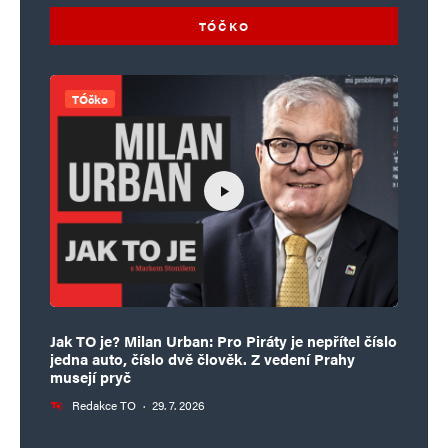
TÓČKO
TÓčko
Jak TO je? Milan Urban: Pro Piráty je nepřítel číslo
jedna auto, číslo dvě člověk. Z vedení Prahy
musejí pryč
Redakce TO
·
29. 7. 2026