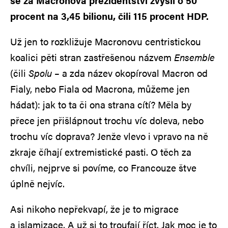
se za Macronova prezidentství zvýšil o 50
procent na 3,45 bilionu, čili 115 procent HDP.
Už jen to rozkližuje Macronovu centristickou
koalici pěti stran zastřešenou názvem
Ensemble
(čili
Spolu
– a zda název okopíroval Macron od
Fialy, nebo Fiala od Macrona, můžeme jen
hádat): jak to ta či ona strana cítí? Měla by
přece jen přišlápnout trochu víc doleva, nebo
trochu víc doprava? Jenže vlevo i vpravo na ně
zkraje číhají extremistické pasti. O těch za
chvíli, nejprve si povíme, co Francouze štve
úplně nejvíc.
Asi nikoho nepřekvapí, že je to migrace
a islamizace. A už si to troufají říct. Jak moc je to