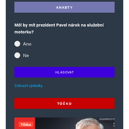
ANKETY
Měl by mít prezident Pavel nárok na služební
motorku?
Ano
Ne
HLASOVAT
Zobrazit výsledky
TÓČKO
TÓčko