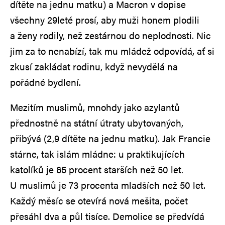
dítěte na jednu matku) a Macron v dopise
všechny 29leté prosí, aby muži honem plodili
a ženy rodily, než zestárnou do neplodnosti. Nic
jim za to nenabízí, tak mu mládež odpovídá, ať si
zkusí zakládat rodinu, když nevydělá na
pořádné bydlení.
Mezitím muslimů, mnohdy jako azylantů
přednostně na státní útraty ubytovaných,
přibývá (2,9 dítěte na jednu matku). Jak Francie
stárne, tak islám mládne: u praktikujících
katolíků je 65 procent starších než 50 let.
U muslimů je 73 procenta mladších než 50 let.
Každý měsíc se otevírá nová mešita, počet
přesáhl dva a půl tisíce. Demolice se předvídá