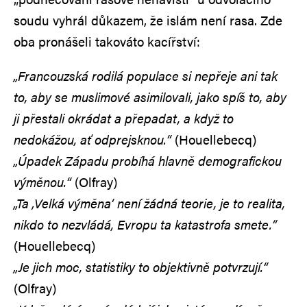
soudu vyhrál důkazem, že islám není rasa. Zde
oba pronášeli takováto kacířství:
„Francouzská rodilá populace si nepřeje ani tak
to, aby se muslimové asimilovali, jako spíš to, aby
ji přestali okrádat a přepadat, a když to
nedokážou, ať odprejsknou.“
(Houellebecq)
„Úpadek Západu probíhá hlavně demografickou
výměnou.“
(Olfray)
„Ta ‚Velká výměna‘ není žádná teorie, je to realita,
nikdo to nezvládá, Evropu ta katastrofa smete.“
(Houellebecq)
„Je jich moc, statistiky to objektivně potvrzují.“
(Olfray)