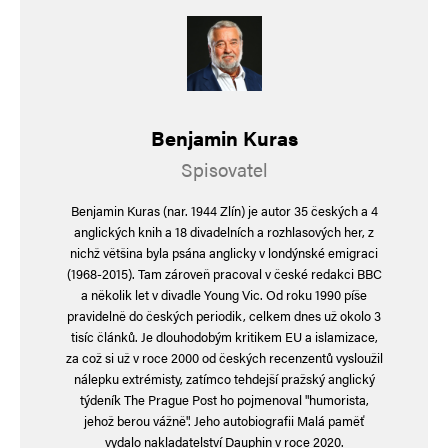
E-mail
*
Webová stránka
Uložit do prohlížeče jméno, e-mail a webovou stránku pro budoucí
komentáře.
Benjamin Kuras
Spisovatel
Informujte mě o nových komentářích e-mailem.
Benjamin Kuras (nar. 1944 Zlín) je autor 35 českých a 4
Informujte mě o nových příspěvcích e-mailem.
anglických knih a 18 divadelních a rozhlasových her, z
Alternative:
nichž většina byla psána anglicky v londýnské emigraci
(1968-2015). Tam zároveň pracoval v české redakci BBC
a několik let v divadle Young Vic. Od roku 1990 píše
pravidelně do českých periodik, celkem dnes už okolo 3
tisíc článků. Je dlouhodobým kritikem EU a islamizace,
za což si už v roce 2000 od českých recenzentů vysloužil
nálepku extrémisty, zatímco tehdejší pražský anglický
týdeník The Prague Post ho pojmenoval "humorista,
jehož berou vážně". Jeho autobiografii Malá paměť
vydalo nakladatelství Dauphin v roce 2020.