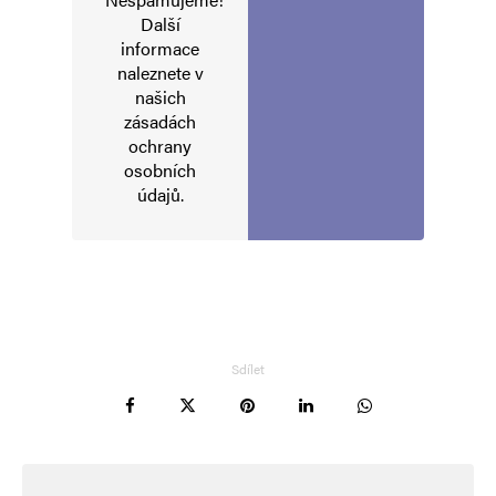
Další
Napsat komentář
informace
naleznete v
Vaše e-mailová adresa nebude zveřejněna.
Vyžadované informace jsou
našich
označeny
*
zásadách
ochrany
Komentář
*
osobních
údajů
.
Sdílet
Jméno
*