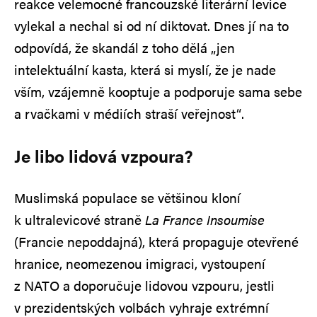
reakce velemocné francouzské literární levice
vylekal a nechal si od ní diktovat. Dnes jí na to
odpovídá, že skandál z toho dělá „jen
intelektuální kasta, která si myslí, že je nade
vším, vzájemně kooptuje a podporuje sama sebe
a rvačkami v médiích straší veřejnost“.
Je libo lidová vzpoura?
Muslimská populace se většinou kloní
k ultralevicové straně
La France Insoumise
(Francie nepoddajná), která propaguje otevřené
hranice, neomezenou imigraci, vystoupení
z NATO a doporučuje lidovou vzpouru, jestli
v prezidentských volbách vyhraje extrémní