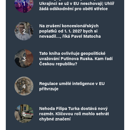
Ukrajinci se už v EU neschovají; Uhlíř
žádá odškodnění pro oběti střelce
Na zrušení koncesionářských
poplatků od 1. 1. 2027 bych si
nevsadil…, říká Pavel Matocha
Tato kniha ovlivňuje geopolitické
uvažování Putinova Ruska. Kam řadí
Českou republiku?
Regulace umělé inteligence v EU
přitvrzuje
Nehoda Filipa Turka dostává nový
rozměr. Klíčovou roli mohlo sehrát
chybné značení