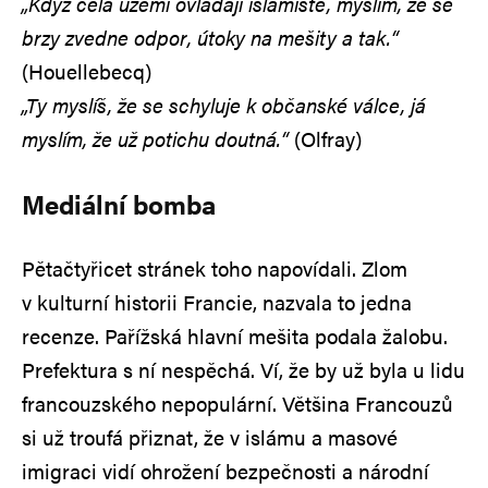
„Když celá území ovládají islamisté, myslím, že se
brzy zvedne odpor, útoky na mešity a tak.“
(Houellebecq)
„Ty myslíš, že se schyluje k občanské válce, já
myslím, že už potichu doutná.“
(Olfray)
Mediální bomba
Pětačtyřicet stránek toho napovídali. Zlom
v kulturní historii Francie, nazvala to jedna
recenze. Pařížská hlavní mešita podala žalobu.
Prefektura s ní nespěchá. Ví, že by už byla u lidu
francouzského nepopulární. Většina Francouzů
si už troufá přiznat, že v islámu a masové
imigraci vidí ohrožení bezpečnosti a národní