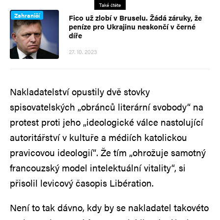
Také čtěte
Zahraničí
Fico už zlobí v Bruselu. Žádá záruky, že
peníze pro Ukrajinu neskončí v černé
díře
27. 10. 2023
Nakladatelství opustily dvě stovky
spisovatelských „obránců literární svobody“ na
protest proti jeho „ideologické válce nastolující
autoritářství v kultuře a médiích katolickou
pravicovou ideologií“. Že tím „ohrožuje samotný
francouzský model intelektuální vitality“, si
přisolil levicový časopis Libération.
Není to tak dávno, kdy by se nakladatel takovéto