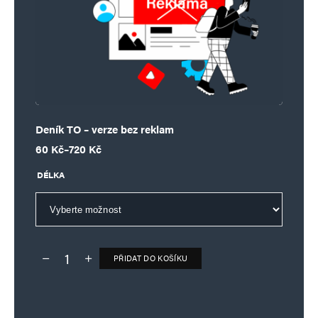
Deník TO – verze bez reklam
Rozpětí cen: 60 Kč až 720 Kč
60
Kč
–
720
Kč
DÉLKA
PŘIDAT DO KOŠÍKU
Deník TO – verze bez reklam množství
Alternative: