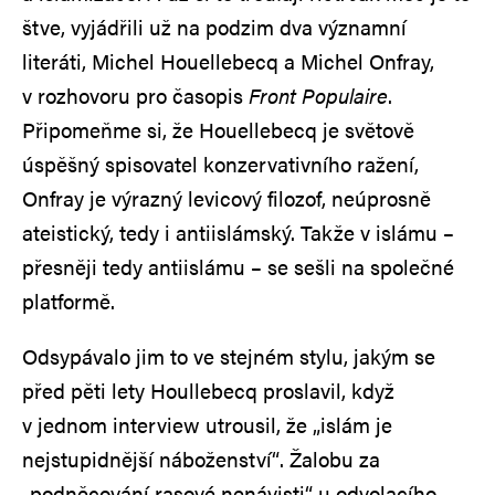
štve, vyjádřili už na podzim dva významní
literáti, Michel Houellebecq a Michel Onfray,
v rozhovoru pro časopis
Front Populaire
.
Připomeňme si, že Houellebecq je světově
úspěšný spisovatel konzervativního ražení,
Onfray je výrazný levicový filozof, neúprosně
ateistický, tedy i antiislámský. Takže v islámu –
přesněji tedy antiislámu – se sešli na společné
platformě.
Odsypávalo jim to ve stejném stylu, jakým se
před pěti lety Houllebecq proslavil, když
v jednom interview utrousil, že „islám je
nejstupidnější náboženství“. Žalobu za
„podněcování rasové nenávisti“ u odvolacího