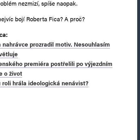
problém nezmizí, spíše naopak.
nejvíc bojí Roberta Fica? A proč?
ca:
a nahrávce prozradil motiv. Nesouhlasím
větluje
venského premiéra postřelili po výjezdním
e o život
 roli hrála ideologická nenávist?