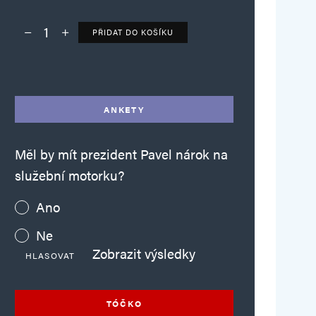
PŘIDAT DO KOŠÍKU
Deník TO – verze bez reklam množství
Alternative:
ANKETY
Měl by mít prezident Pavel nárok na
služební motorku?
Ano
Ne
Zobrazit výsledky
HLASOVAT
TÓČKO