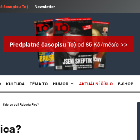
é časopisu To)
Newsletter
Předplatné časopisu To)
od 85 Kč/měsíc >>
R
KULTURA
TÉMA TO
HUMOR
AKTUÁLNÍ ČÍSLO
E-SHOP
Kdo se bojí Roberta Fica?
ica?