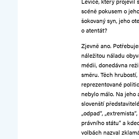
Levice, který projevi
scéně pokusem o jeho 
šokovaný syn, jeho ote
o atentát?
Zjevně ano. Potřebuj
náležitou náladu oby
médii, donedávna rež
směru. Těch hrubostí, 
reprezentované politi
nebylo málo. Na jeho ad
slovenští představitel
„odpad“, „extremista“, 
právního státu“ a kdec
volbách nazval zklam