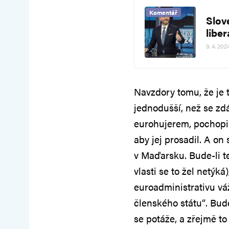
Komentář
Slov
libe
9. 4. 202
Navzdory tomu, že je t
jednodušší, než se zdá
eurohujerem, pochopil,
aby jej prosadil. A on
v Maďarsku. Bude-li t
vlasti se to žel netýká
euroadministrativu vá
členského státu“. Bude
se potáže, a zřejmě to 