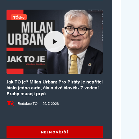
TÓčko
Jak TO je? Milan Urban: Pro Piráty je nepřítel
číslo jedna auto, číslo dvě člověk. Z vedení
Prahy musejí pryč
Redakce TO
·
29. 7. 2026
NEJNOVĚJŠÍ