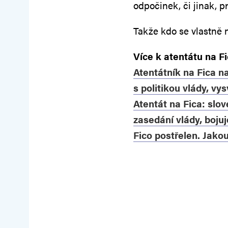
odpočinek, či jinak, 
Takže kdo se vlastně 
Více k atentátu na Fi
Atentátník na Fica n
s politikou vlády, vys
Atentát na Fica: slo
zasedání vlády, bojuj
Fico postřelen. Jakou