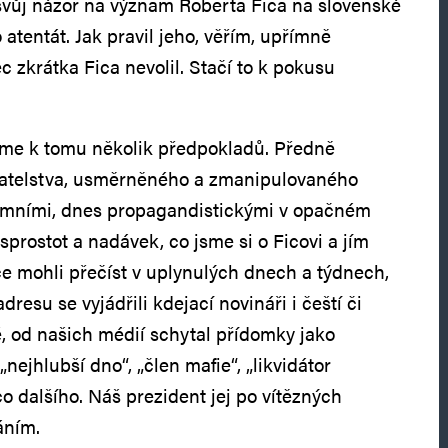
l svůj názor na význam Roberta Fica na slovenské
atentát. Jak pravil jeho, věřím, upřímně
c zkrátka Fica nevolil. Stačí to k pokusu
eme k tomu několik předpokladů. Předně
vatelstva, usměrněného a zmanipulovaného
imními, dnes propagandistickými v opačném
sprostot a nadávek, co jsme si o Ficovi a jím
ce mohli přečíst v uplynulých dnech a týdnech,
resu se vyjádřili kdejací novináři i čeští či
é, od našich médií schytal přídomky jako
„nejhlubší dno“, „člen mafie“, „likvidátor
o dalšího. Náš prezident jej po vítězných
áním.