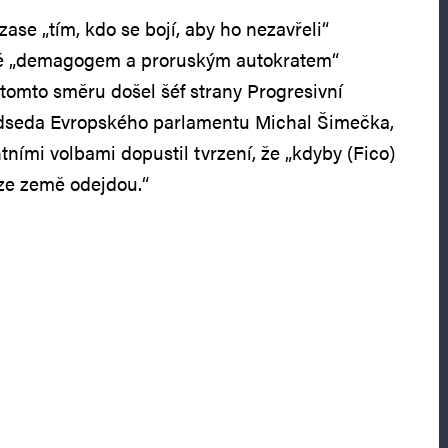
zase „tím, kdo se bojí, aby ho nezavřeli“
ně „demagogem a proruským autokratem“
 tomto směru došel šéf strany Progresivní
dseda Evropského parlamentu Michal Šimečka,
ními volbami dopustil tvrzení, že „kdyby (Fico)
 ze země odejdou.“