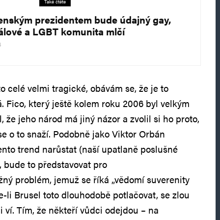
Také čtěte
enským prezidentem bude údajný gay,
rálové a LGBT komunita mlčí
4
o celé velmi tragické, obávám se, že je to
. Fico, který ještě kolem roku 2006 byl velkým
 že jeho národ má jiný názor a zvolil si ho proto,
 se o to snaží. Podobně jako Viktor Orbán
ento trend narůstat (naší upatlaně poslušné
), bude to představovat pro
žný problém, jemuž se říká „vědomí suverenity
-li Brusel toto dlouhodobě potlačovat, se zlou
i ví. Tím, že někteří vůdci odejdou – na