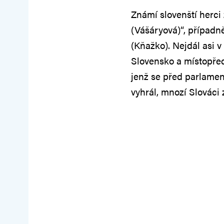
Známí slovenští herci 
(Vášáryová)“, případ
(Kňažko). Nejdál asi v
Slovensko a místopře
jenž se před parlament
vyhrál, mnozí Slováci