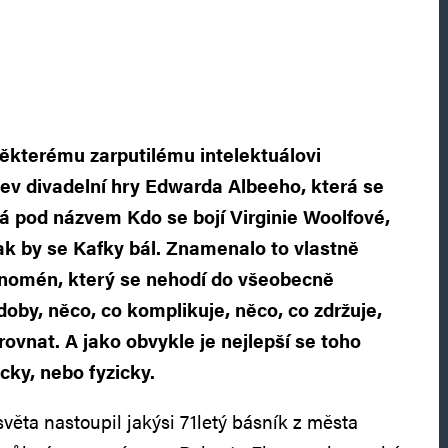
ěkterému zarputilému intelektuálovi
ev divadelní hry Edwarda Albeeho, která se
vá pod názvem Kdo se bojí Virginie Woolfové,
k by se Kafky bál. Znamenalo to vlastně
fenomén, který se nehodí do všeobecně
doby, něco, co komplikuje, něco, co zdržuje,
yrovnat. A jako obvykle je nejlepší se toho
icky, nebo fyzicky.
věta nastoupil jakýsi 71letý básník z města