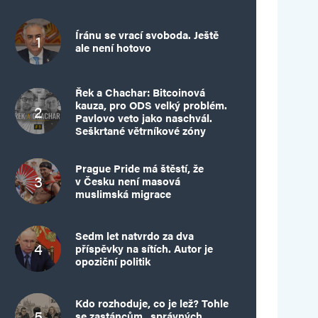
Íránu se vrací svoboda. Ještě
ale není hotovo
Řek a Chachar: Bitcoinová
kauza, pro ODS velký problém.
Pavlovo veto jako naschvál.
Seškrtané větrníkové zóny
Prague Pride má štěstí, že
v Česku není masová
muslimská migrace
Sedm let natvrdo za dva
příspěvky na sítích. Autor je
opoziční politik
Kdo rozhoduje, co je lež? Tohle
se zastáncům „správných