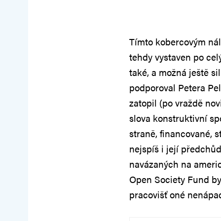
Tímto kobercovým nále
tehdy vystaven po cel
také, a možná ještě si
podporoval Petera Pel
zatopil (po vraždě nov
slova konstruktivní s
straně, financované, s
nejspíš i její předchů
navázaných na americk
Open Society Fund byl
pracovišť oné nenápa