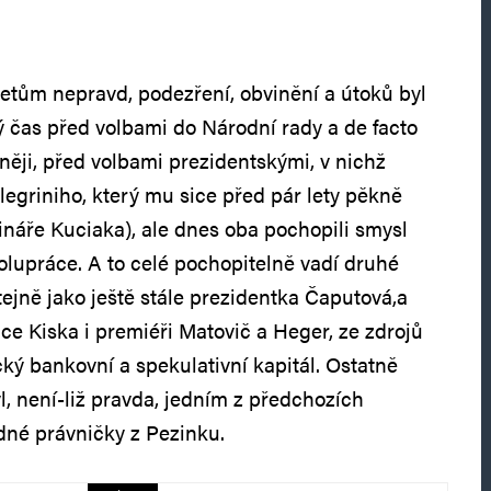
tům nepravd, podezření, obvinění a útoků byl
ý čas před volbami do Národní rady a de facto
lněji, před volbami prezidentskými, v nichž
legriniho, který mu sice před pár lety pěkně
ináře Kuciaka), ale dnes oba pochopili smysl
polupráce. A to celé pochopitelně vadí druhé
tejně jako ještě stále prezidentka Čaputová,a
dce Kiska i premiéři Matovič a Heger, ze zdrojů
ý bankovní a spekulativní kapitál. Ostatně
, není-liž pravda, jedním z předchozích
dné právničky z Pezinku.