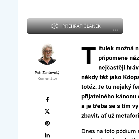
PŘEHRÁT ČLÁNEK
T
itulek možná n
připomene náz
nejčastěji hrá
Petr Žantovský
někdy též jako Kdopa
Komentátor
totéž. Je tu nějaký 
přijatelného kánonu 
a je třeba se s tím v
zbavit, ať už metafor
Dnes na toto pódium s