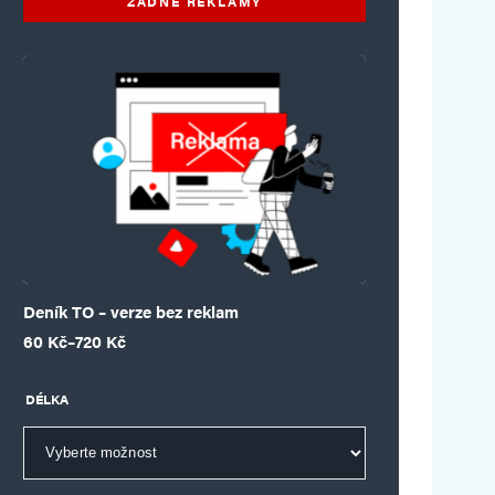
ŽÁDNÉ REKLAMY
Deník TO – verze bez reklam
Rozpětí cen: 60 Kč až 720 Kč
60
Kč
–
720
Kč
DÉLKA