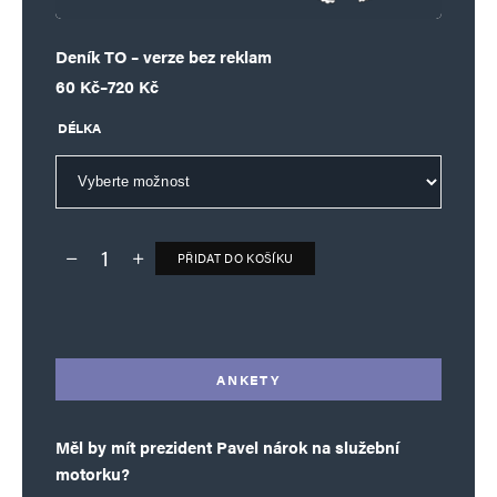
Deník TO – verze bez reklam
Rozpětí cen: 60 Kč až 720 Kč
60
Kč
–
720
Kč
DÉLKA
PŘIDAT DO KOŠÍKU
Deník TO – verze bez reklam množství
Alternative:
ANKETY
Měl by mít prezident Pavel nárok na služební
motorku?