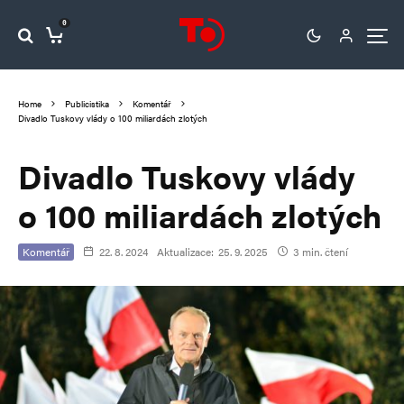
0
Home
Publicistika
Komentář
Divadlo Tuskovy vlády o 100 miliardách zlotých
Divadlo Tuskovy vlády
o 100 miliardách zlotých
Komentář
22. 8. 2024
Aktualizace:
25. 9. 2025
3 min. čtení