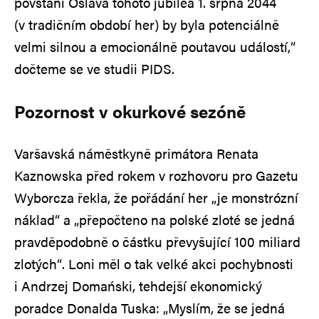
povstání Oslava tohoto jubilea 1. srpna 2044
(v tradičním období her) by byla potenciálně
velmi silnou a emocionálně poutavou událostí,“
dočteme se ve studii PIDS.
Pozornost v okurkové sezóně
Varšavská náměstkyně primátora Renata
Kaznowska před rokem v rozhovoru pro Gazetu
Wyborcza řekla, že pořádání her „je monstrózní
náklad“ a „přepočteno na polské zloté se jedná
pravděpodobně o částku převyšující 100 miliard
zlotých“. Loni měl o tak velké akci pochybnosti
i Andrzej Domański, tehdejší ekonomický
poradce Donalda Tuska: „Myslím, že se jedná