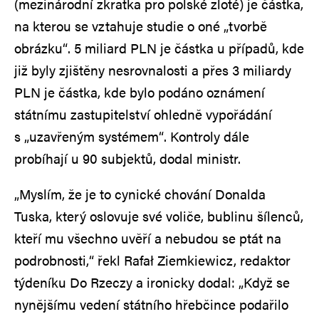
(mezinárodní zkratka pro polské zloté) je částka,
na kterou se vztahuje studie o oné „tvorbě
obrázku“. 5 miliard PLN je částka u případů, kde
již byly zjištěny nesrovnalosti a přes 3 miliardy
PLN je částka, kde bylo podáno oznámení
státnímu zastupitelství ohledně vypořádání
s „uzavřeným systémem“. Kontroly dále
probíhají u 90 subjektů, dodal ministr.
„Myslím, že je to cynické chování Donalda
Tuska, který oslovuje své voliče, bublinu šílenců,
kteří mu všechno uvěří a nebudou se ptát na
podrobnosti,“ řekl Rafał Ziemkiewicz, redaktor
týdeníku Do Rzeczy a ironicky dodal: „Když se
nynějšímu vedení státního hřebčince podařilo