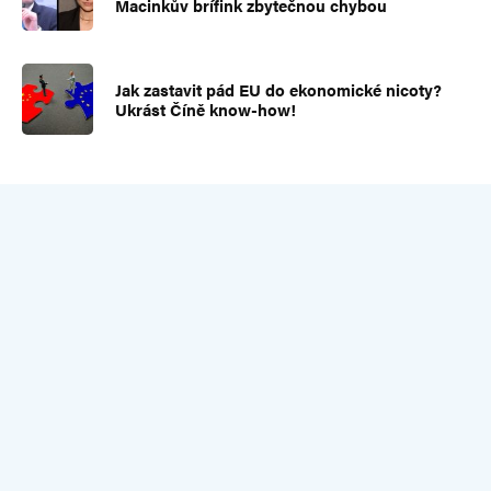
Macinkův brífink zbytečnou chybou
Jak zastavit pád EU do ekonomické nicoty?
Ukrást Číně know-how!