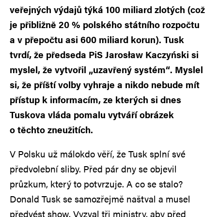
veřejných výdajů týká 100 miliard zlotých (což
je přibližně 20 % polského státního rozpočtu
a v přepočtu asi 600 miliard korun). Tusk
tvrdí, že předseda PiS Jarosław Kaczyński si
myslel, že vytvořil „uzavřený systém“. Myslel
si, že příští volby vyhraje a nikdo nebude mít
přístup k informacím, ze kterých si dnes
Tuskova vláda pomalu vytváří obrázek
o těchto zneužitích.
V Polsku už málokdo věří, že Tusk splní své
předvolební sliby. Před pár dny se objevil
průzkum, který to potvrzuje. A co se stalo?
Donald Tusk se samozřejmě naštval a musel
předvést show. Vyzval tři ministry, aby před