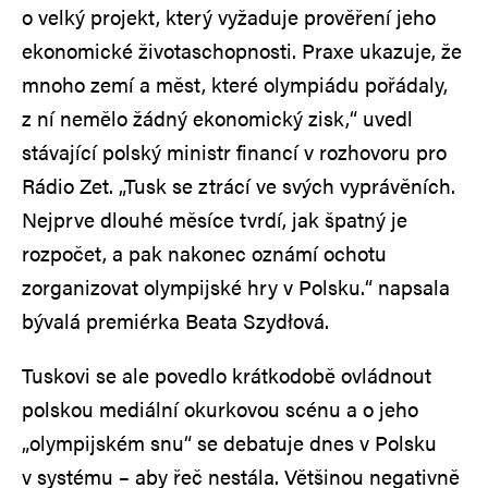
o velký projekt, který vyžaduje prověření jeho
ekonomické životaschopnosti. Praxe ukazuje, že
mnoho zemí a měst, které olympiádu pořádaly,
z ní nemělo žádný ekonomický zisk,“ uvedl
stávající polský ministr financí v rozhovoru pro
Rádio Zet. „Tusk se ztrácí ve svých vyprávěních.
Nejprve dlouhé měsíce tvrdí, jak špatný je
rozpočet, a pak nakonec oznámí ochotu
zorganizovat olympijské hry v Polsku.“ napsala
bývalá premiérka Beata Szydłová.
Tuskovi se ale povedlo krátkodobě ovládnout
polskou mediální okurkovou scénu a o jeho
„olympijském snu“ se debatuje dnes v Polsku
v systému – aby řeč nestála. Většinou negativně