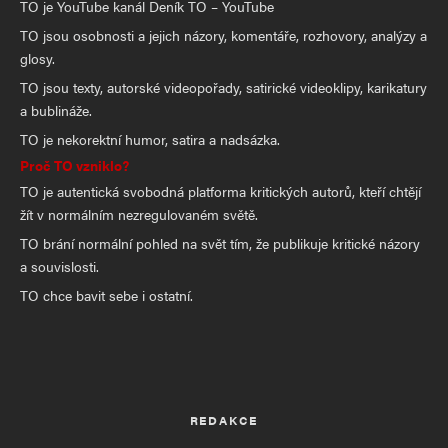
TO je YouTube kanál Deník TO – YouTube
TO jsou osobnosti a jejich názory, komentáře, rozhovory, analýzy a
glosy.
TO jsou texty, autorské videopořady, satirické videoklipy, karikatury
a bublináže.
TO je nekorektní humor, satira a nadsázka.
Proč TO vzniklo?
TO je autentická svobodná platforma kritických autorů, kteří chtějí
žít v normálním nezregulovaném světě.
TO brání normální pohled na svět tím, že publikuje kritické názory
a souvislosti.
TO chce bavit sebe i ostatní.
REDAKCE