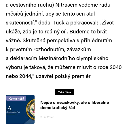
a cestovního ruchu) Nitrasem vedeme řadu
měsíců jednání, aby se tento sen stal
skutečností.“ dodal Tusk a pokračoval: „Život
ukáže, zda je to reálný cíl. Budeme to brát
vážně. Skutečná perspektiva s přihlédnutím
k prvotním rozhodnutím, závazkům
a deklaracím Mezinárodního olympijského
výboru je taková, že můžeme mluvit o roce 2040
nebo 2044,“ uzavřel polský premiér.
Také čtěte
Komentář
Nejde o neziskovky, ale o liberálně
demokratický řád
3. 4. 2026