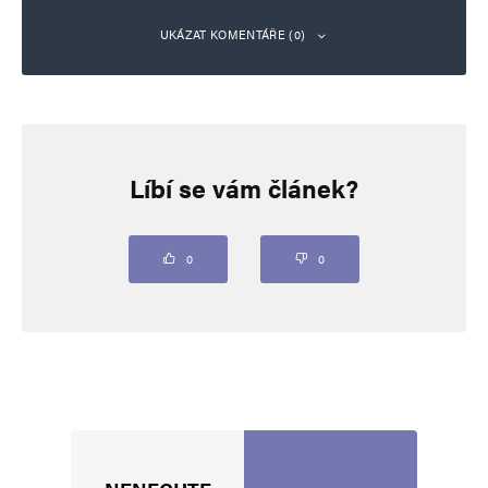
UKÁZAT KOMENTÁŘE (0)
Napsat komentář
Líbí se vám článek?
Vaše e-mailová adresa nebude zveřejněna.
Vyžadované informace jsou
označeny
*
Komentář
*
0
0