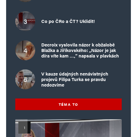
Co po ČRo a ČT? Uklidit!
Decroix vyslovila názor k obžalobě
Blažka a Jiříkovského: „Názor je jak
díra víte kam …,“ napsala v plavkách
V kauze údajných nenávistných
projevů Filipa Turka se pravdu
nedozvíme
TÉMA TO