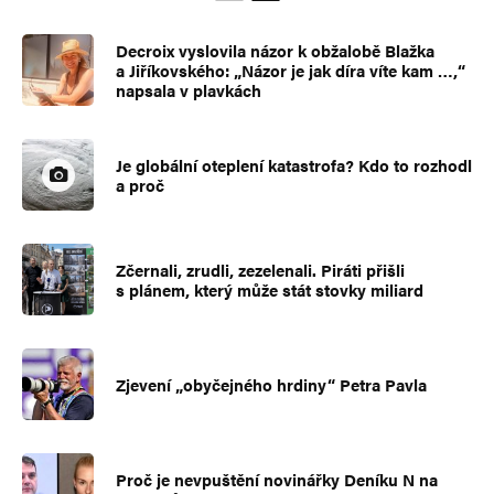
Decroix vyslovila názor k obžalobě Blažka
a Jiříkovského: „Názor je jak díra víte kam …,“
napsala v plavkách
Je globální oteplení katastrofa? Kdo to rozhodl
a proč
Zčernali, zrudli, zezelenali. Piráti přišli
s plánem, který může stát stovky miliard
Zjevení „obyčejného hrdiny“ Petra Pavla
Proč je nevpuštění novinářky Deníku N na