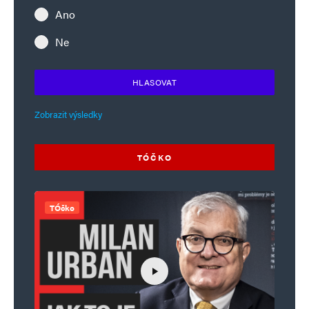
Ano
Ne
HLASOVAT
Zobrazit výsledky
TÓČKO
TÓčko