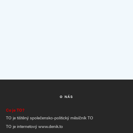
O NÁS
Co je TO?
TO je tištěný společensko-politický měsíčník TO
TO je internetový www.denik.to