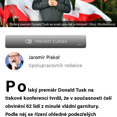
Polský premiér Donald Tusk se snaží upoutat pozornost. Zdroj: Shutterstock
PŘEHRÁT ČLÁNEK
Jaromír Piskoř
Spolupracovník redakce
P
o
lský premiér Donald Tusk na
tiskové konferenci tvrdil, že v současnosti čelí
obvinění 62 lidí z minulé vládní garnitury.
Podle něj se řízení ohledně podezřelých