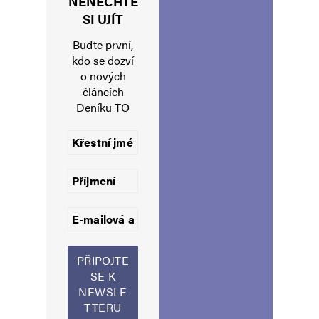
NENECHTE
Jméno
*
SI UJÍT
Buďte první,
kdo se dozví
o nových
E-mail
*
Webová stránka
článcích
Deníku TO
Uložit do prohlížeče jméno, e-mail a webovou stránku pro budoucí
komentáře.
Informujte mě o nových komentářích e-mailem.
Informujte mě o nových příspěvcích e-mailem.
Alternative: