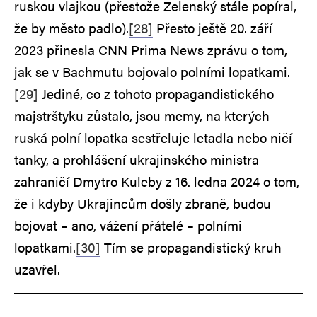
ruskou vlajkou (přestože Zelenský stále popíral,
že by město padlo).
[28]
Přesto ještě 20. září
2023 přinesla CNN Prima News zprávu o tom,
jak se v Bachmutu bojovalo polními lopatkami.
[29]
Jediné, co z tohoto propagandistického
majstrštyku zůstalo, jsou memy, na kterých
ruská polní lopatka sestřeluje letadla nebo ničí
tanky, a prohlášení ukrajinského ministra
zahraničí Dmytro Kuleby z 16. ledna 2024 o tom,
že i kdyby Ukrajincům došly zbraně, budou
bojovat – ano, vážení přátelé – polními
lopatkami.
[30]
Tím se propagandistický kruh
uzavřel.