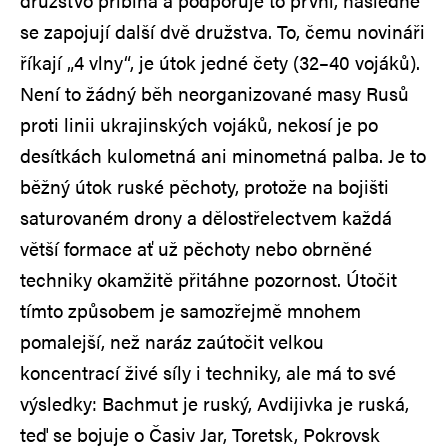
družstvo přibíhá a podporuje to první, následně
se zapojují další dvě družstva. To, čemu novináři
říkají „4 vlny“, je útok jedné čety (32–40 vojáků).
Není to žádný běh neorganizované masy Rusů
proti linii ukrajinských vojáků, nekosí je po
desítkách kulometná ani minometná palba. Je to
běžný útok ruské pěchoty, protože na bojišti
saturovaném drony a dělostřelectvem každá
větší formace ať už pěchoty nebo obrněné
techniky okamžitě přitáhne pozornost. Útočit
tímto způsobem je samozřejmě mnohem
pomalejší, než naráz zaútočit velkou
koncentrací živé síly i techniky, ale má to své
výsledky: Bachmut je ruský, Avdijivka je ruská,
teď se bojuje o Časiv Jar, Toretsk, Pokrovsk