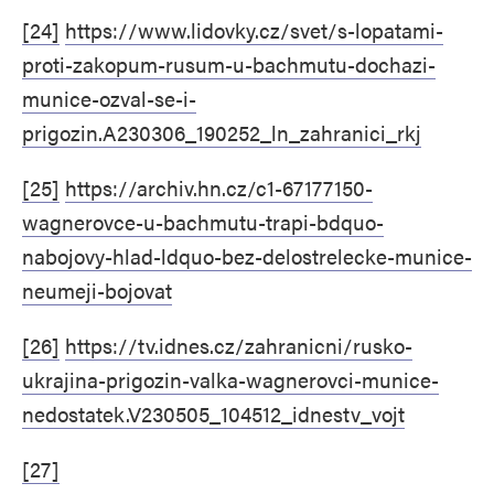
[24]
https://www.lidovky.cz/svet/s-lopatami-
proti-zakopum-rusum-u-bachmutu-dochazi-
munice-ozval-se-i-
prigozin.A230306_190252_ln_zahranici_rkj
[25]
https://archiv.hn.cz/c1-67177150-
wagnerovce-u-bachmutu-trapi-bdquo-
nabojovy-hlad-ldquo-bez-delostrelecke-munice-
neumeji-bojovat
[26]
https://tv.idnes.cz/zahranicni/rusko-
ukrajina-prigozin-valka-wagnerovci-munice-
nedostatek.V230505_104512_idnestv_vojt
[27]