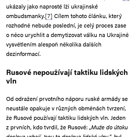
ukázaly jako naprosté lži ukrajinské
ombudsmanky.
[7]
Cílem tohoto článku, který
rozhodně nebude poslední, je celý proces zase
o něco urychlit a demytizovat válku na Ukrajině
vysvětlením alespoň několika dalších
dezinformací.
Rusové nepoužívají taktiku lidských
vln
Od odražení prvotního náporu ruské armády se
neustále opakuje v různých obměnách tvrzení,
že Rusové používají taktiku lidských vln. Jeden
z prvních, kdo tvrdil, že Rusové:
„Muže do útoku
doslova vrhají. Jsou to doslova lidské vlny.“
, byl