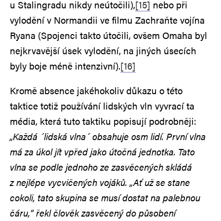
u Stalingradu nikdy neútočili),
[15]
nebo při
vylodění v Normandii ve filmu Zachraňte vojína
Ryana (Spojenci takto útočili, ovšem Omaha byl
nejkrvavější úsek vylodění, na jiných úsecích
byly boje méně intenzivní).
[16]
Kromě absence jakéhokoliv důkazu o této
taktice totiž používání lidských vln vyvrací ta
média, která tuto taktiku popisují podrobněji:
„Každá ´lidská vlna´ obsahuje osm lidí. První vlna
má za úkol jít vpřed jako útočná jednotka. Tato
vlna se podle jednoho ze zasvěcených skládá
z nejlépe vycvičených vojáků. „Ať už se stane
cokoli, tato skupina se musí dostat na palebnou
čáru,“ řekl člověk zasvěcený do působení