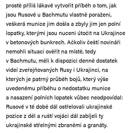
prostě příliš lákavé vytvořit příběh o tom, jak
jsou Rusové u Bachmutu vlastně poraženi,
veškerá munice jim došla a zbyly jim jen polní
lopatky, kterými jsou nuceni útočit na Ukrajince
v betonových bunkrech. Ačkoliv čeští novináři
nemohli situaci ověřit na místě, tedy
v Bachmutu, měli k dispozici denně dostatek
videí zveřejňovaných Rusy i Ukrajinci, na
kterých je patrný průběh bojů, který výše
uvedenému příběhu o nedostatku munice
a nasazení polních lopatek vůbec neodpovídal:
Rusové v té době dál ostřelovali ukrajinské
pozice z děl a ruští vojáci dál zabíjeli ty
ukrajinské střelnými zbraněmi a granáty.