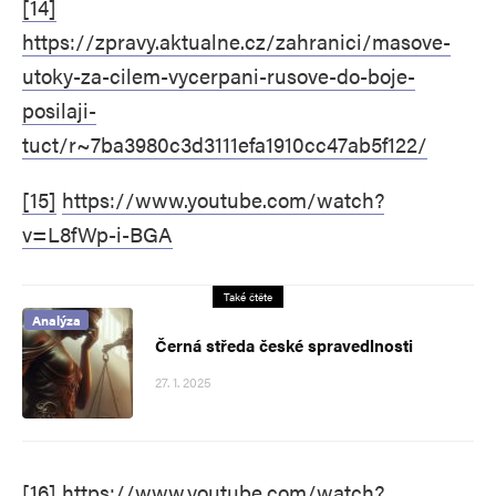
[14]
https://zpravy.aktualne.cz/zahranici/masove-
utoky-za-cilem-vycerpani-rusove-do-boje-
posilaji-
tuct/r~7ba3980c3d3111efa1910cc47ab5f122/
[15]
https://www.youtube.com/watch?
v=L8fWp-i-BGA
Také čtěte
Analýza
Černá středa české spravedlnosti
27. 1. 2025
[16]
https://www.youtube.com/watch?