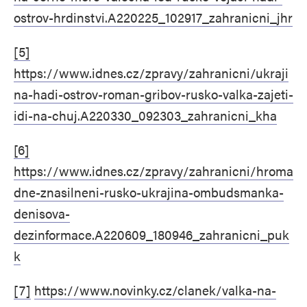
ostrov-hrdinstvi.A220225_102917_zahranicni_jhr
[5]
https://www.idnes.cz/zpravy/zahranicni/ukraji
na-hadi-ostrov-roman-gribov-rusko-valka-zajeti-
idi-na-chuj.A220330_092303_zahranicni_kha
[6]
https://www.idnes.cz/zpravy/zahranicni/hroma
dne-znasilneni-rusko-ukrajina-ombudsmanka-
denisova-
dezinformace.A220609_180946_zahranicni_puk
k
[7]
https://www.novinky.cz/clanek/valka-na-