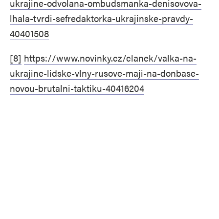
ukrajine-odvolana-ombudsmanka-denisovova-
lhala-tvrdi-sefredaktorka-ukrajinske-pravdy-
40401508
[8]
https://www.novinky.cz/clanek/valka-na-
ukrajine-lidske-vlny-rusove-maji-na-donbase-
novou-brutalni-taktiku-40416204