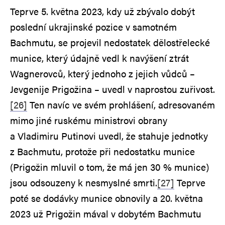
Teprve 5. května 2023, kdy už zbývalo dobýt
poslední ukrajinské pozice v samotném
Bachmutu, se projevil nedostatek dělostřelecké
munice, který údajně vedl k navýšení ztrát
Wagnerovců, který jednoho z jejich vůdců –
Jevgenije Prigožina – uvedl v naprostou zuřivost.
[26]
Ten navíc ve svém prohlášení, adresovaném
mimo jiné ruskému ministrovi obrany
a Vladimiru Putinovi uvedl, že stahuje jednotky
z Bachmutu, protože při nedostatku munice
(Prigožin mluvil o tom, že má jen 30 % munice)
jsou odsouzeny k nesmyslné smrti.
[27]
Teprve
poté se dodávky munice obnovily a 20. května
2023 už Prigožin mával v dobytém Bachmutu