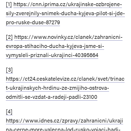
[1]
https://cnn.iprima.cz/ukrajinske-ozbrojene-
sily-zverejnily-snimek-ducha-kyjeva-pilot-si-jde-
pro-ruske-duse-87279
[2]
https://www.novinky.cz/clanek/zahranicni-
evropa-stihaciho-ducha-kyjeva-jsme-si-
vymysleli-priznali-ukrajinci-40395664
[3]
https://ct24.ceskatelevize.cz/clanek/svet/trinac
t-ukrajinskych-hrdinu-ze-zmijiho-ostrova-
odmitli-se-vzdat-a-radeji-padli-23100
[4]
https://www.idnes.cz/zpravy/zahranicni/ukraji
na-cerne-more-valecna-lod-rusko-vojaci-hadi-