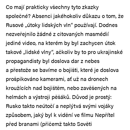
Co mají prakticky všechny tyto zkazky
společné? Absenci jakéhokoliv důkazu o tom, že
Rusové „útoky lidských vln“ používají. Dodnes
nezveřejnilo žádné z citovaných masmédií
jediné video, na kterém by byl zachycen útok
takové „lidské vlny“, ačkoliv by to pro ukrajinské
propagandisty byl doslova dar z nebes
a přestože se bavíme o bojišti, které je doslova
prošpikováno kamerami, ať už na dronech
kroužících nad bojištěm, nebo zavěšených na
helmách a výstroji pěšáků. Důvod je prostý:
Rusko takto neútočí a neplýtvá svými vojáky
způsobem, jaký byl k vidění ve filmu Nepřítel
před branami (přičemž takto Sověti