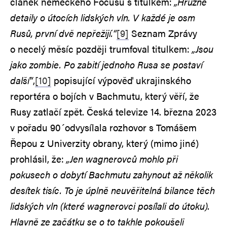
článek německého Focusu s titulkem:
„Hrůzné
detaily o útocích lidských vln. V každé je osm
Rusů, první dvě nepřežijí.“
[9]
Seznam Zprávy
o necelý měsíc později trumfoval titulkem:
„Jsou
jako zombie. Po zabití jednoho Rusa se postaví
další“
,
[10]
popisující výpověď ukrajinského
reportéra o bojích v Bachmutu, který věří, že
Rusy zatlačí zpět. Česká televize 14. března 2023
v pořadu 90´odvysílala rozhovor s Tomášem
Řepou z Univerzity obrany, který (mimo jiné)
prohlásil, že:
„Jen wagnerovců mohlo při
pokusech o dobytí Bachmutu zahynout až několik
desítek tisíc. To je úplně neuvěřitelná bilance těch
lidských vln (které wagnerovci posílali do útoku).
Hlavně ze začátku se o to takhle pokoušeli