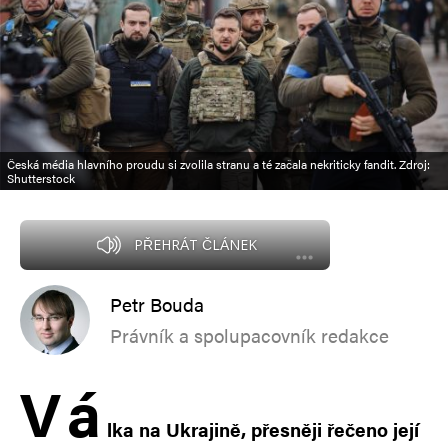
Česká média hlavního proudu si zvolila stranu a té začala nekriticky fandit. Zdroj:
Shutterstock
PŘEHRÁT ČLÁNEK
Petr Bouda
Právník a spolupacovník redakce
V
á
lka na Ukrajině, přesněji řečeno její