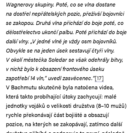
Wagnerovy skupiny. Poté, co se vlna dostane
na dostřel nepřátelských pozic, přeživší bojovníci
se zakopou. Druhá vlna přichází do boje poté, co
dělostřelectvo ukončí palbu. Poté přichází do boje
další vlny. „V jedné vlně je vždy osm bojovníků.
Obvykle se na jeden úsek sestavují čtyři vlny.
V okolí městečka Soledar se však odehrály bitvy,
v nichž bylo k obsazení frontového úseku
zapotřebí 14 vln,“ uvedl zasvěcenec.“
[17]
V Bachmutu skutečně byla natočena videa,
která takto probíhající útoky zachycují: malé
jednotky vojáků o velikosti družstva (8–10 mužů)
rychle překonávají část bojiště a obsazují
pozice, na kterých se zakopávají, zatímco další