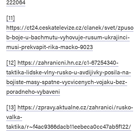
222064
[11]
https://ct24.ceskatelevize.cz/clanek/svet/zpuso
b-boje-u-bachmutu-vyhovuje-rusum-ukrajinci-
musi-prekvapit-rika-macko-9023
[12]
https://zahranicni.hn.cz/c1-67254340-
taktika-lidske-vlny-rusko-u-avdijivky-posila-na-
bojiste-masy-spatne-vycvicenych-vojaku-bez-
poradneho-vybaveni
[13]
https://zpravy.aktualne.cz/zahranici/rusko-
valka-
taktika/r~f4ac9366dacb11eebeca0cc47ab5f122/