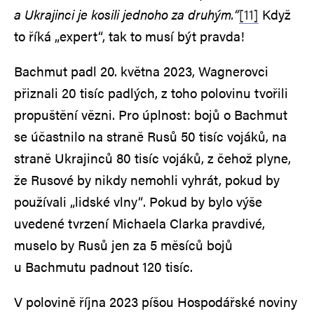
a Ukrajinci je kosili jednoho za druhým.“
[11]
Když
to říká „expert“, tak to musí být pravda!
Bachmut padl 20. května 2023, Wagnerovci
přiznali 20 tisíc padlých, z toho polovinu tvořili
propuštění vězni. Pro úplnost: bojů o Bachmut
se účastnilo na straně Rusů 50 tisíc vojáků, na
straně Ukrajinců 80 tisíc vojáků, z čehož plyne,
že Rusové by nikdy nemohli vyhrát, pokud by
používali „lidské vlny“. Pokud by bylo výše
uvedené tvrzení Michaela Clarka pravdivé,
muselo by Rusů jen za 5 měsíců bojů
u Bachmutu padnout 120 tisíc.
V polovině října 2023 píšou Hospodářské noviny