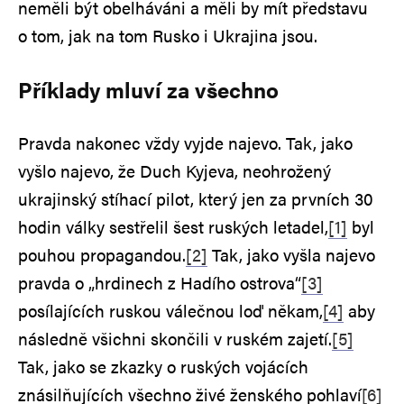
neměli být obelháváni a měli by mít představu
o tom, jak na tom Rusko i Ukrajina jsou.
Příklady mluví za všechno
Pravda nakonec vždy vyjde najevo. Tak, jako
vyšlo najevo, že Duch Kyjeva, neohrožený
ukrajinský stíhací pilot, který jen za prvních 30
hodin války sestřelil šest ruských letadel,
[1]
byl
pouhou propagandou.
[2]
Tak, jako vyšla najevo
pravda o „hrdinech z Hadího ostrova“
[3]
posílajících ruskou válečnou loď někam,
[4]
aby
následně všichni skončili v ruském zajetí.
[5]
Tak, jako se zkazky o ruských vojácích
znásilňujících všechno živé ženského pohlaví
[6]