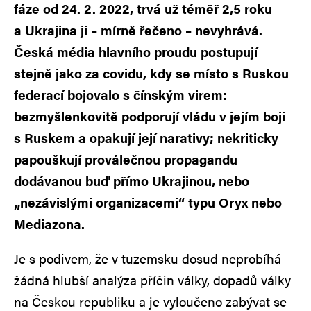
fáze od 24. 2. 2022, trvá už téměř 2,5 roku
a Ukrajina ji – mírně řečeno – nevyhrává.
Česká média hlavního proudu postupují
stejně jako za covidu, kdy se místo s Ruskou
federací bojovalo s čínským virem:
bezmyšlenkovitě podporují vládu v jejím boji
s Ruskem a opakují její narativy; nekriticky
papouškují proválečnou propagandu
dodávanou buď přímo Ukrajinou, nebo
„nezávislými organizacemi“ typu Oryx nebo
Mediazona.
Je s podivem, že v tuzemsku dosud neprobíhá
žádná hlubší analýza příčin války, dopadů války
na Českou republiku a je vyloučeno zabývat se