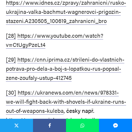
https://www.idnes.cz/zpravy/zahranicni/rusko-
ukrajina-valka-bachmut-wagnerovci-prigozin-
stazeni.A230505_100619_zahranicni_bro
[28]
https://www.youtube.com/watch?
v=CtUgyPzeLt4
[29]
https://cnn.iprima.cz/strileni-do-vlastnich-
potrava-pro-dela-a-boj-s-lopatkou-rus-popsal-
zene-zoufaly-ustup-412745
[30]
https://ukranews.com/en/news/978331-
we-will-fight-back-with-shovels-if-ukraine-runs-
out-of-weapons-kuleba
, česky např.
https://www.novinky.cz/clanek/valka-na-
ukrajine-ukrajinci-budou-proti-rusum-bojovat-