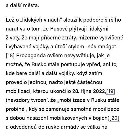
a další města.
Lež o „lidských vlnách“ slouží k podpoře širšího
narativu o tom, že Rusové plýtvají lidskými
životy, že mají příšerné ztráty, mizerně vycvičené
i vybavené vojáky, a útočí stylem „nás mnógo“.
[18]
Propaganda ovšem nevysvětluje, jak je
možné, že Rusko stále postupuje vpřed, ani to,
kde bere další a další vojáky, když zatím
provedlo jedinou, nadto ještě částečnou
mobilizaci, kterou ukončilo 28. října 2022,
[19]
(navzdory tvrzení, že „mobilizace v Rusku stále
probíhá“, kdy se zaměňuje samotná mobilizace
s dobou nasazení mobilizovaných v bojích)
[20]
a odvedenců do ruské armády se válka na