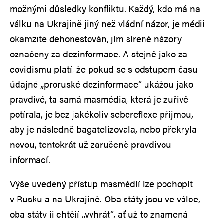
možnými důsledky konfliktu. Každý, kdo má na
válku na Ukrajině jiný než vládní názor, je médii
okamžitě dehonestován, jím šířené názory
označeny za dezinformace. A stejně jako za
covidismu platí, že pokud se s odstupem času
údajné „proruské dezinformace“ ukážou jako
pravdivé, ta samá masmédia, která je zuřivě
potírala, je bez jakékoliv sebereflexe přijmou,
aby je následně bagatelizovala, nebo překryla
novou, tentokrát už zaručeně pravdivou
informací.
Výše uvedený přístup masmédií lze pochopit
v Rusku a na Ukrajině. Oba státy jsou ve válce,
oba státy ji chtějí „vyhrát“, ať už to znamená