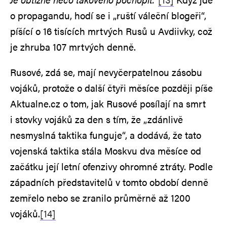
o propagandu, hodí se i „ruští váleční blogeři“,
píšící o 16 tisících mrtvých Rusů u Avdiivky, což
je zhruba 107 mrtvých denně.
Rusové, zdá se, mají nevyčerpatelnou zásobu
vojáků, protože o další čtyři měsíce později píše
Aktualne.cz o tom, jak Rusové posílají na smrt
i stovky vojáků za den s tím, že „zdánlivě
nesmyslná taktika funguje“, a dodává, že tato
vojenská taktika stála Moskvu dva měsíce od
začátku její letní ofenzivy ohromné ztráty. Podle
západních představitelů v tomto období denně
zemřelo nebo se zranilo průměrně až 1200
vojáků.
[14]