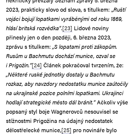
nekriticky převzaly Seznam zprávy 5. března
2023, prakticky slovo od slova, s titulkem: „
Ruští
vojáci bojují lopatkami vyráběnými od roku 1869,
hlásí britská rozvědka“
.
[23]
Lidové noviny
přinesly jen o den později, 6. března 2023,
zprávu s titulkem:
„S lopatami proti zákopům.
Rusům u Bachmutu dochází munice, ozval se
i Prigožin.“
[24]
Článek pokračoval tvrzením, že:
„Některé ruské jednotky dostaly u Bachmutu
rozkaz, aby navzdory nedostatku munice zaútočily
na ukrajinské pozice polními lopatkami. Ukrajinci
hodlají strategické město dál bránit.“
Ačkoliv výše
popsaný styl boje Wagnerovců nesouvisel se
stížnostmi Prigožina na údajný nedostatek
dělostřelecké munice,
[25]
pro novináře bylo