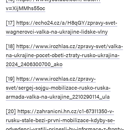
v=XijMMhs55oc
[17]
https://echo24.cz/a/H8qGY/zpravy-svet-
wagnerovci-valka-na-ukrajine-lidske-vlny
[18]
https://www.irozhlas.cz/zpravy-svet/valka-
na-ukrajine-pocet-obeti-ztraty-rusko-ukrajina-
2024_2406300700_ako
[19]
https://www.irozhlas.cz/zpravy-
svet/sergej-sojgu-mobilizace-rusko-ruska-
armada-valka-na-ukrajine_2210290114_ula
[20]
https://zahranicni.hn.cz/c1-67311350-v-
rusku-stale-bezi-prvni-mobilizace-kdyby-se-
odvedenci-vratili-prinesli-by-informace-z-fronty-