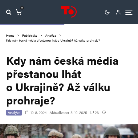
0
Home
Publicistika
Analýza
Kdy nám česká média přestanou lhát o Ukrajině? Až válku prohraje?
Kdy nám česká média
přestanou lhát
o Ukrajině? Až válku
prohraje?
Analýza
12. 8. 2024
Aktualizace:
3. 10. 2025
26