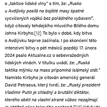
o „taktice lidské vlny“ s tím, že:
„Rusko
u Avdijivky posílá na bojiště masy špatně
vycvičených vojáků bez pořádného vybavení“
,
když citovaly tehdejšího mluvčího Bílého domu
Johna Kirbyho.
[12]
To bylo v době, kdy bitva
o Avdijivku teprve začínala. I po skončení této
intenzivní bitvy o pět měsíců později 17. února
2024 psalo Aktualne.cz o sebevražedných
lidských vlnách. V titulku uvádí, že:
„Ruská
taktika mlýnku na maso připomíná Islámský stát.“
Namísto Kirbyho je citován americký generál
David Petraeus, který tvrdí, že:
„Ruský prezident
Vladimir Putin je chladný a brutální diktátor,
kterého oběti na vlastní straně vůbec nezajímají.
Je obtížné něco takového pochopit.“
[13]
Když jde