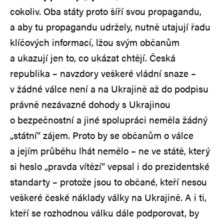
cokoliv. Oba státy proto šíří svou propagandu,
a aby tu propagandu udržely, nutně utajují řadu
klíčových informací, lžou svým občanům
a ukazují jen to, co ukázat chtějí. Česká
republika – navzdory veškeré vládní snaze –
v žádné válce není a na Ukrajině až do podpisu
právně nezávazné dohody s Ukrajinou
o bezpečnostní a jiné spolupráci neměla žádný
„státní“ zájem. Proto by se občanům o válce
a jejím průběhu lhát nemělo – ne ve státě, který
si heslo „pravda vítězí“ vepsal i do prezidentské
standarty – protože jsou to občané, kteří nesou
veškeré české náklady války na Ukrajině. A i ti,
kteří se rozhodnou válku dále podporovat, by