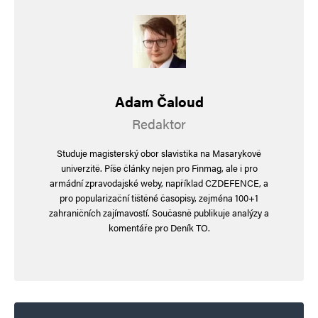
a v případě, že ne tak platí ten druhý. V případě,
že se ani jedna nedostane přes 5% tak se hlas
rozdělí tak jako dnes.
Adam Čaloud
Navigace pro komentáře
Redaktor
Starší komentáře
Napsat komentář
Studuje magisterský obor slavistika na Masarykově
univerzitě. Píše články nejen pro Finmag, ale i pro
Vaše e-mailová adresa nebude zveřejněna.
Vyžadované informace jsou
armádní zpravodajské weby, například CZDEFENCE, a
označeny
*
pro popularizační tištěné časopisy, zejména 100+1
zahraničních zajímavostí. Současně publikuje analýzy a
Komentář
*
komentáře pro Deník TO.