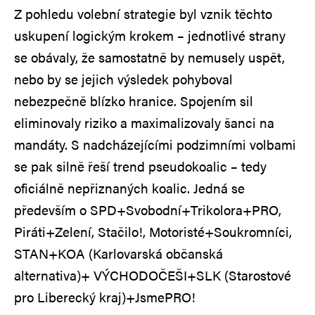
Z pohledu volební strategie byl vznik těchto
uskupení logickým krokem – jednotlivé strany
se obávaly, že samostatně by nemusely uspět,
nebo by se jejich výsledek pohyboval
nebezpečně blízko hranice. Spojením sil
eliminovaly riziko a maximalizovaly šanci na
mandáty. S nadcházejícími podzimními volbami
se pak silně řeší trend pseudokoalic – tedy
oficiálně nepřiznaných koalic. Jedná se
především o SPD+Svobodní+Trikolora+PRO,
Piráti+Zelení, Stačilo!, Motoristé+Soukromníci,
STAN+KOA (Karlovarská občanská
alternativa)+ VÝCHODOČEŠI+SLK (Starostové
pro Liberecký kraj)+JsmePRO!