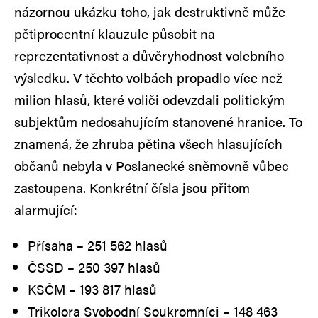
názornou ukázku toho, jak destruktivně může
pětiprocentní klauzule působit na
reprezentativnost a důvěryhodnost volebního
výsledku. V těchto volbách propadlo více než
milion hlasů, které voliči odevzdali politickým
subjektům nedosahujícím stanovené hranice. To
znamená, že zhruba pětina všech hlasujících
občanů nebyla v Poslanecké sněmovně vůbec
zastoupena. Konkrétní čísla jsou přitom
alarmující:
Přísaha – 251 562 hlasů
ČSSD – 250 397 hlasů
KSČM – 193 817 hlasů
Trikolora Svobodní Soukromníci – 148 463