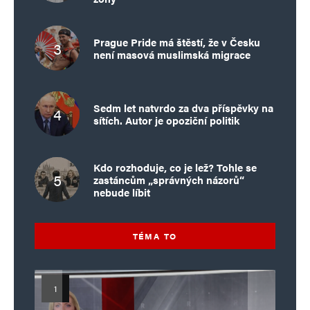
Prague Pride má štěstí, že v Česku
není masová muslimská migrace
Sedm let natvrdo za dva příspěvky na
sítích. Autor je opoziční politik
Kdo rozhoduje, co je lež? Tohle se
zastáncům „správných názorů“
nebude líbit
TÉMA TO