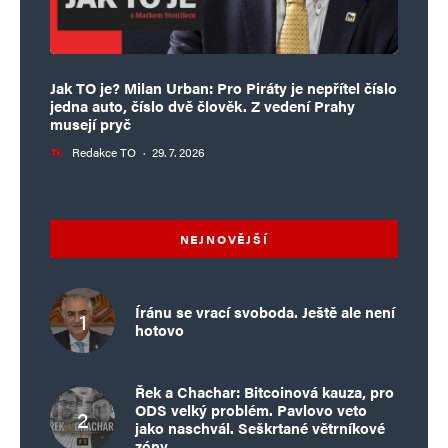
Jak TO je? Milan Urban: Pro Piráty je nepřítel číslo
jedna auto, číslo dvě člověk. Z vedení Prahy
musejí pryč
Redakce TO
·
29. 7. 2026
NEJNOVĚJŠÍ
Íránu se vrací svoboda. Ještě ale není
hotovo
Řek a Chachar: Bitcoinová kauza, pro
ODS velký problém. Pavlovo veto
jako naschvál. Seškrtané větrníkové
zóny