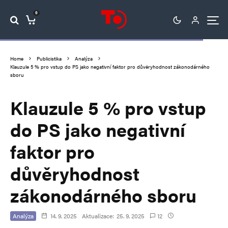
0
Home
Publicistika
Analýza
Klauzule 5 % pro vstup do PS jako negativní faktor pro důvěryhodnost zákonodárného
sboru
Klauzule 5 % pro vstup
do PS jako negativní
faktor pro
důvěryhodnost
zákonodárného sboru
Analýza
14. 9. 2025
Aktualizace:
25. 9. 2025
12