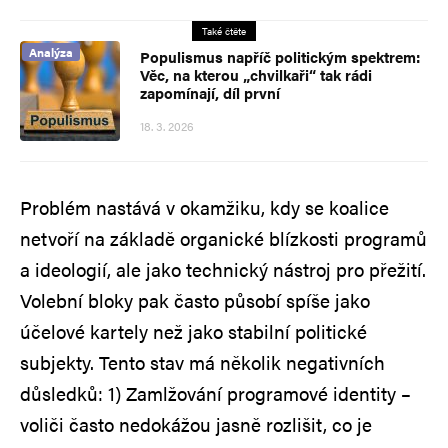
Také čtěte
Analýza
Populismus napříč politickým spektrem:
Věc, na kterou „chvilkaři“ tak rádi
zapomínají, díl první
18. 3. 2026
Problém nastává v okamžiku, kdy se koalice
netvoří na základě organické blízkosti programů
a ideologií, ale jako technický nástroj pro přežití.
Volební bloky pak často působí spíše jako
účelové kartely než jako stabilní politické
subjekty. Tento stav má několik negativních
důsledků: 1) Zamlžování programové identity –
voliči často nedokážou jasně rozlišit, co je