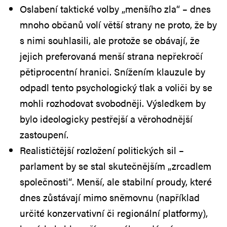
Oslabení taktické volby „menšího zla“ – dnes
mnoho občanů volí větší strany ne proto, že by
s nimi souhlasili, ale protože se obávají, že
jejich preferovaná menší strana nepřekročí
pětiprocentní hranici. Snížením klauzule by
odpadl tento psychologický tlak a voliči by se
mohli rozhodovat svobodněji. Výsledkem by
bylo ideologicky pestřejší a věrohodnější
zastoupení.
Realističtější rozložení politických sil –
parlament by se stal skutečnějším „zrcadlem
společnosti“. Menší, ale stabilní proudy, které
dnes zůstávají mimo sněmovnu (například
určité konzervativní či regionální platformy),