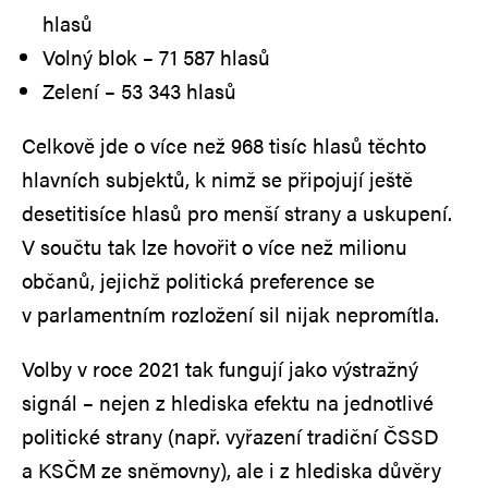
hlasů
Volný blok – 71 587 hlasů
Zelení – 53 343 hlasů
Celkově jde o více než 968 tisíc hlasů těchto
hlavních subjektů, k nimž se připojují ještě
desetitisíce hlasů pro menší strany a uskupení.
V součtu tak lze hovořit o více než milionu
občanů, jejichž politická preference se
v parlamentním rozložení sil nijak nepromítla.
Volby v roce 2021 tak fungují jako výstražný
signál – nejen z hlediska efektu na jednotlivé
politické strany (např. vyřazení tradiční ČSSD
a KSČM ze sněmovny), ale i z hlediska důvěry