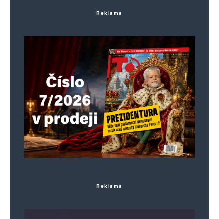
Reklama
Jméno
*
E-mail
*
Webová stránka
Uložit do prohlížeče jméno, e-mail a webovou stránku pro budoucí
komentáře.
Informujte mě o nových komentářích e-mailem.
Reklama
Informujte mě o nových příspěvcích e-mailem.
Alternative: