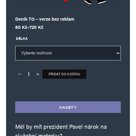
Deník TO – verze bez reklam
Rozpětí cen: 60 Kč až 720 Kč
60
Kč
–
720
Kč
DÉLKA
PŘIDAT DO KOŠÍKU
Deník TO – verze bez reklam množství
Alternative:
ANKETY
Měl by mít prezident Pavel nárok na
služební motorku?