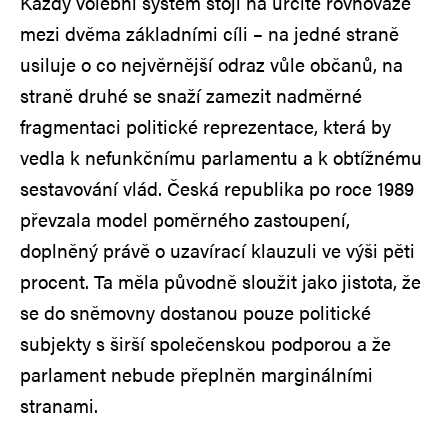
Každý volební systém stojí na určité rovnováze
mezi dvěma základními cíli – na jedné straně
usiluje o co nejvěrnější odraz vůle občanů, na
straně druhé se snaží zamezit nadměrné
fragmentaci politické reprezentace, která by
vedla k nefunkčnímu parlamentu a k obtížnému
sestavování vlád. Česká republika po roce 1989
převzala model poměrného zastoupení,
doplněný právě o uzavírací klauzuli ve výši pěti
procent. Ta měla původně sloužit jako jistota, že
se do sněmovny dostanou pouze politické
subjekty s širší společenskou podporou a že
parlament nebude přeplněn marginálními
stranami.