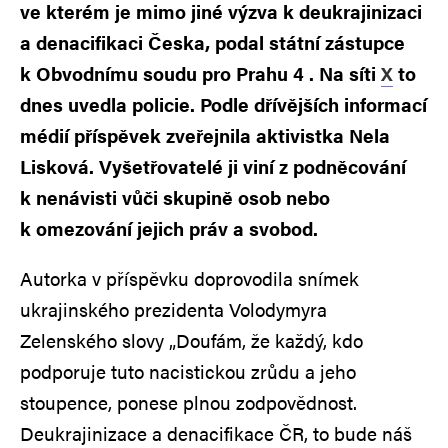
ve kterém je mimo jiné výzva k deukrajinizaci
a denacifikaci Česka, podal státní zástupce
k Obvodnímu soudu pro Prahu 4 . Na síti
X
to
dnes uvedla policie. Podle dřívějších informací
médií příspěvek zveřejnila aktivistka Nela
Lisková. Vyšetřovatelé ji viní z podněcování
k nenávisti vůči skupině osob nebo
k omezování jejich práv a svobod.
Autorka v příspěvku doprovodila snímek
ukrajinského prezidenta Volodymyra
Zelenského slovy „Doufám, že každý, kdo
podporuje tuto nacistickou zrůdu a jeho
stoupence, ponese plnou zodpovědnost.
Deukrajinizace a denacifikace ČR, to bude náš