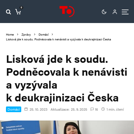
0
Home
Zprávy
Domácí
Lisková jde k soudu. Podněcovala k nenávisti a vyzývala k deukrajinizaci Česka
Lisková jde k soudu.
Podněcovala k nenávisti
a vyzývala
k deukrajinizaci Česka
Domácí
25. 10. 2023
Aktualizace:
25. 9. 2025
16
1 min. čtení