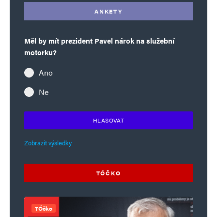
ANKETY
Měl by mít prezident Pavel nárok na služební
motorku?
Ano
Ne
HLASOVAT
Zobrazit výsledky
TÓČKO
TÓčko