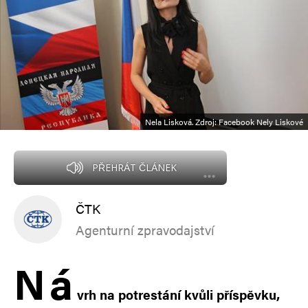
Nela Lisková. Zdroj: Facebook Nely Liskové
PŘEHRÁT ČLÁNEK
ČTK
Agenturní zpravodajství
N
á
vrh na potrestání kvůli příspěvku,