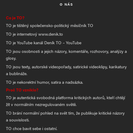
O NÁS
Co je TO?
TO je tištěný společensko-politický měsíčník TO
TO je internetový www.denik.to
TO je YouTube kanál Deník TO – YouTube
TO jsou osobnosti a jejich názory, komentáře, rozhovory, analýzy a
glosy.
TO jsou texty, autorské videopořady, satirické videoklipy, karikatury
a bublináže.
TO je nekorektní humor, satira a nadsázka.
Proč TO vzniklo?
TO je autentická svobodná platforma kritických autorů, kteří chtějí
žít v normálním nezregulovaném světě.
TO brání normální pohled na svět tím, že publikuje kritické názory
a souvislosti.
TO chce bavit sebe i ostatní.