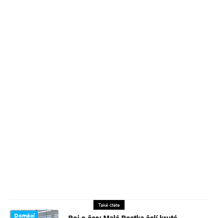
Také čtěte
Domácí
Boj o čas: Malá Beatka čelí kruté