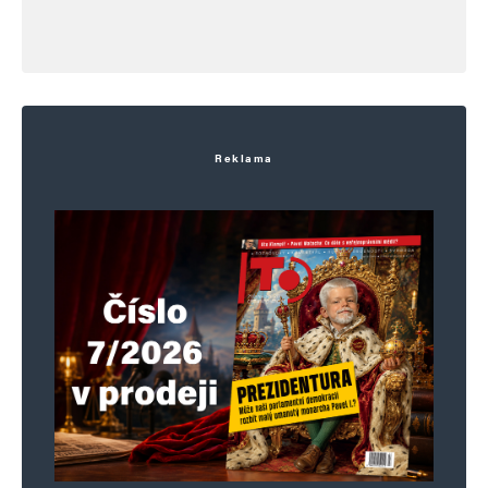
Reklama
Jméno
*
E-mail
*
Webová stránka
Uložit do prohlížeče jméno, e-mail a webovou stránku pro budoucí
komentáře.