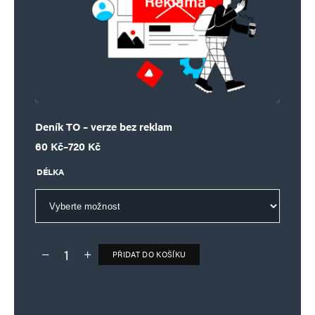
Deník TO – verze bez reklam
Rozpětí cen: 60 Kč až 720 Kč
60
Kč
–
720
Kč
DÉLKA
PŘIDAT DO KOŠÍKU
Deník TO – verze bez reklam množství
Alternative: