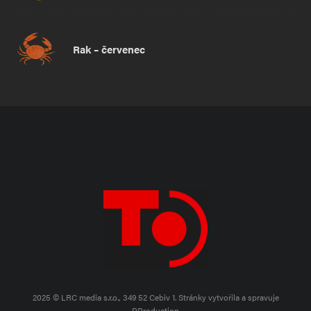
Rak – červenec
2025 © LRC media s.r.o., 349 52 Cebiv 1.
Stránky vytvořila a spravuje
PProduction