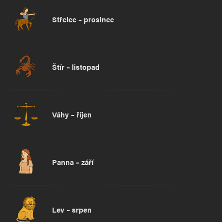
Střelec – prosinec
Štír – listopad
Váhy – říjen
Panna – září
Lev – srpen