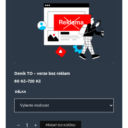
Deník TO – verze bez reklam
Rozpětí cen: 60 Kč až 720 Kč
60
Kč
–
720
Kč
DÉLKA
PŘIDAT DO KOŠÍKU
Deník TO – verze bez reklam množství