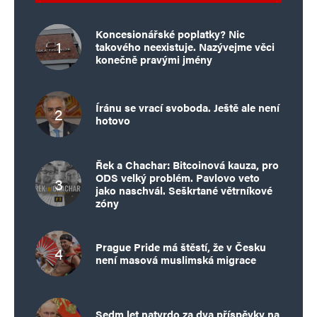
Koncesionářské poplatky? Nic
takového neexistuje. Nazývejme věci
konečně pravými jmény
Íránu se vrací svoboda. Ještě ale není
hotovo
Řek a Chachar: Bitcoinová kauza, pro
ODS velký problém. Pavlovo veto
jako naschvál. Seškrtané větrníkové
zóny
Prague Pride má štěstí, že v Česku
není masová muslimská migrace
Sedm let natvrdo za dva příspěvky na