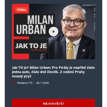
TÓčko
Jak TO je? Milan Urban: Pro Piráty je nepřítel číslo
jedna auto, číslo dvě člověk. Z vedení Prahy
musejí pryč
Redakce TO
·
29. 7. 2026
NEJNOVĚJŠÍ