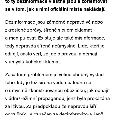
to ty dezinformace vlastně jsou a zorientovat
se v tom, jak s nimi oficiální místa nakládají.
Dezinformace jsou záměrně nepravdivé nebo
zkreslené zprávy, šířené s cílem oklamat
a manipulovat. Existuje ale také misinformace,
tedy nepravda šířená neúmyslně.
Lidé, kteří je
sdílejí, často věří, že jde o pravdu, a nemají
v úmyslu kohokoli klamat.
Zásadním problémem je velice ohebný výklad
toho, kdy je lež šířena vědomě. Jedná se
o úmyslně zkonstruovanou obezličku, jak obhájit
vládní/režimní propagandu, jenž byla prokázána
za lživou. Za předpokladu že nepravdu šíří
opozičník, je označen za dezinformátora, jenž