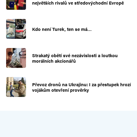
největších rivalů ve středovýchodní Evropě
Kdo není Turek, ten se má…
Strakatý obětí své nezávislosti a loutkou
morálních akcionářů
Převoz dronů na Ukrajinu: I za přestupek hrozí
vojákům otevření prověrky