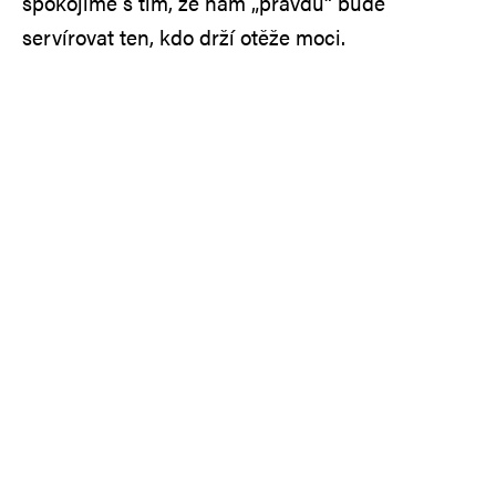
spokojíme s tím, že nám „pravdu“ bude
servírovat ten, kdo drží otěže moci.