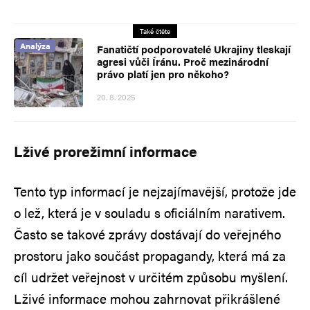
Také čtěte
Analýza
Fanatičtí podporovatelé Ukrajiny tleskají
agresi vůči Íránu. Proč mezinárodní
právo platí jen pro někoho?
20. 8. 2025
Lživé prorežimní informace
Tento typ informací je nejzajímavější, protože jde
o lež, která je v souladu s oficiálním narativem.
Často se takové zprávy dostávají do veřejného
prostoru jako součást propagandy, která má za
cíl udržet veřejnost v určitém způsobu myšlení.
Lživé informace mohou zahrnovat přikrášlené