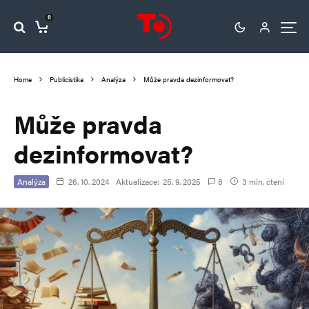
0
Home
Publicistika
Analýza
Může pravda dezinformovat?
Může pravda
dezinformovat?
Analýza
26. 10. 2024
Aktualizace:
25. 9. 2025
8
3 min. čtení