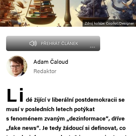
Zdroj koláže: Copilot/Designer
PŘEHRÁT ČLÁNEK
Adam Čaloud
Redaktor
L
i
dé žijící v liberální postdemokracii se
musí v posledních letech potýkat
s fenoménem zvaným „dezinformace“, dříve
„fake news“. Je tedy žádoucí si definovat, co