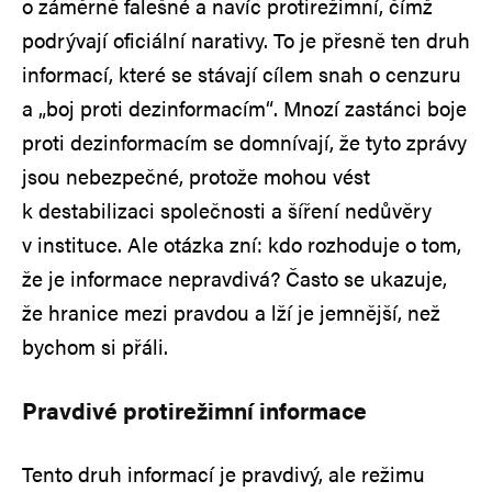
o záměrně falešné a navíc protirežimní, čímž
podrývají oficiální narativy. To je přesně ten druh
informací, které se stávají cílem snah o cenzuru
a „boj proti dezinformacím“. Mnozí zastánci boje
proti dezinformacím se domnívají, že tyto zprávy
jsou nebezpečné, protože mohou vést
k destabilizaci společnosti a šíření nedůvěry
v instituce. Ale otázka zní: kdo rozhoduje o tom,
že je informace nepravdivá? Často se ukazuje,
že hranice mezi pravdou a lží je jemnější, než
bychom si přáli.
Pravdivé protirežimní informace
Tento druh informací je pravdivý, ale režimu