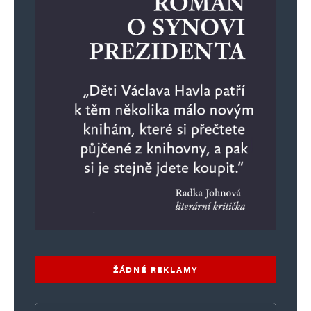
Uložit do prohlížeče jméno, e-mail a webovou stránku pro budoucí
komentáře.
Informujte mě o nových komentářích e-mailem.
Informujte mě o nových příspěvcích e-mailem.
Alternative:
ŽÁDNÉ REKLAMY