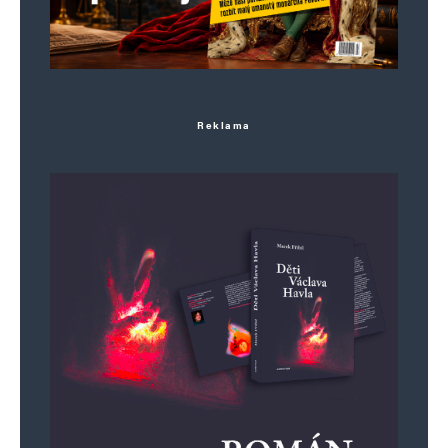
Vaše e-mailová adresa nebude zveřejněna.
Vyžadované informace jsou
označeny
*
Komentář
*
Reklama
Jméno
*
E-mail
*
Webová stránka