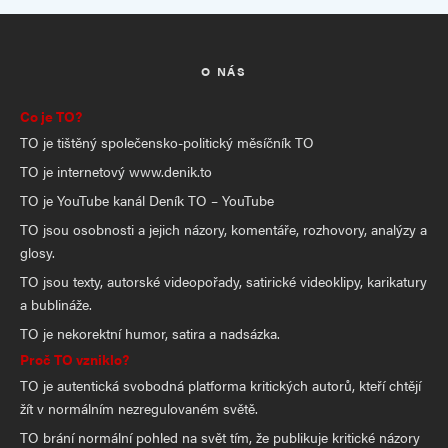
O NÁS
Co je TO?
TO je tištěný společensko-politický měsíčník TO
TO je internetový www.denik.to
TO je YouTube kanál Deník TO – YouTube
TO jsou osobnosti a jejich názory, komentáře, rozhovory, analýzy a
glosy.
TO jsou texty, autorské videopořady, satirické videoklipy, karikatury
a bublináže.
TO je nekorektní humor, satira a nadsázka.
Proč TO vzniklo?
TO je autentická svobodná platforma kritických autorů, kteří chtějí
žít v normálním nezregulovaném světě.
TO brání normální pohled na svět tím, že publikuje kritické názory