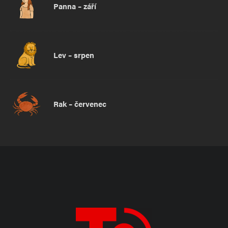
Panna – září
Lev – srpen
Rak – červenec