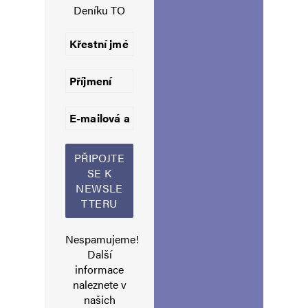
Deníku TO
Uložit do prohlížeče jméno, e-mail a webovou stránku pro budoucí
komentáře.
Informujte mě o nových komentářích e-mailem.
Informujte mě o nových příspěvcích e-mailem.
Alternative:
Nespamujeme!
Další
informace
naleznete v
našich