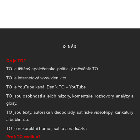
O NÁS
Co je TO?
TO je tištěný společensko-politický měsíčník TO
TO je internetový www.denik.to
TO je YouTube kanál Deník TO – YouTube
TO jsou osobnosti a jejich názory, komentáře, rozhovory, analýzy a
glosy.
TO jsou texty, autorské videopořady, satirické videoklipy, karikatury
a bublináže.
TO je nekorektní humor, satira a nadsázka.
Proč TO vzniklo?