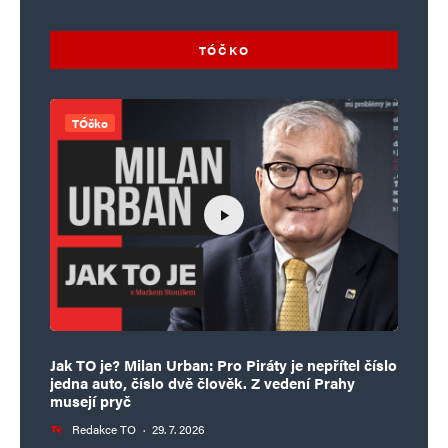
TÓČKO
TÓčko
Jak TO je? Milan Urban: Pro Piráty je nepřítel číslo
jedna auto, číslo dvě člověk. Z vedení Prahy
musejí pryč
Redakce TO
·
29. 7. 2026