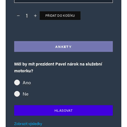
PŘIDAT DO KOŠÍKU
Deník TO – verze bez reklam množství
Alternative:
ANKETY
Měl by mít prezident Pavel nárok na služební
motorku?
Ano
Ne
HLASOVAT
Zobrazit výsledky