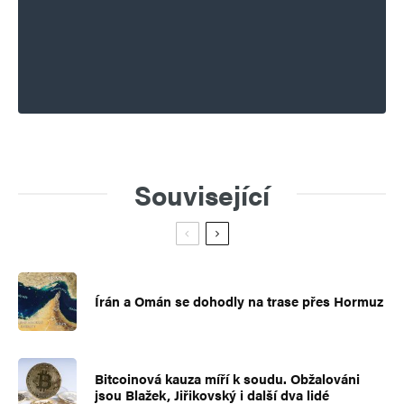
Související
Írán a Omán se dohodly na trase přes Hormuz
Bitcoinová kauza míří k soudu. Obžalováni
jsou Blažek, Jiřikovský i další dva lidé