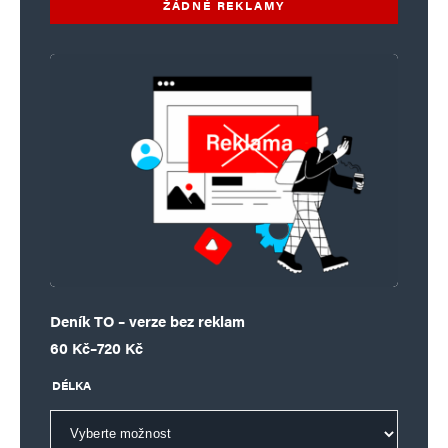
ŽÁDNÉ REKLAMY
Deník TO – verze bez reklam
Rozpětí cen: 60 Kč až 720 Kč
60
Kč
–
720
Kč
DÉLKA