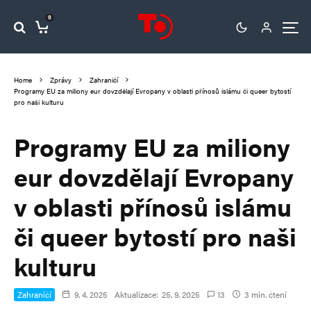
0
Home
Zprávy
Zahraničí
Programy EU za miliony eur dovzdělají Evropany v oblasti přínosů islámu či queer bytostí
pro naši kulturu
Programy EU za miliony
eur dovzdělají Evropany
v oblasti přínosů islámu
či queer bytostí pro naši
kulturu
Zahraničí
9. 4. 2025
Aktualizace:
25. 9. 2025
13
3 min. čtení