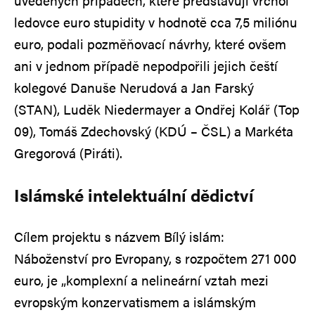
uvedených případech, které představují vrchol
ledovce euro stupidity v hodnotě cca 7,5 miliónu
euro, podali pozměňovací návrhy, které ovšem
ani v jednom případě nepodpořili jejich čeští
kolegové Danuše Nerudová a Jan Farský
(STAN), Luděk Niedermayer a Ondřej Kolář (Top
09), Tomáš Zdechovský (KDÚ – ČSL) a Markéta
Gregorová (Piráti).
Islámské intelektuální dědictví
Cílem projektu s názvem Bílý islám:
Náboženství pro Evropany, s rozpočtem 271 000
euro, je „komplexní a nelineární vztah mezi
evropským konzervatismem a islámským