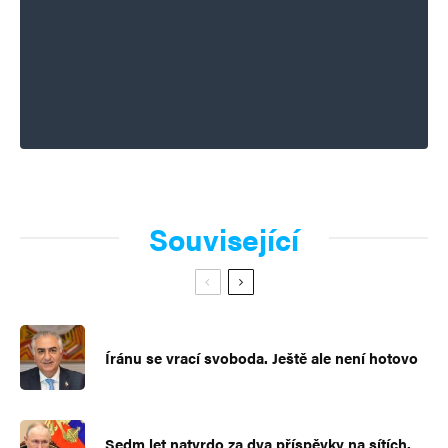
Související
Íránu se vrací svoboda. Ještě ale není hotovo
Sedm let natvrdo za dva příspěvky na sítích.