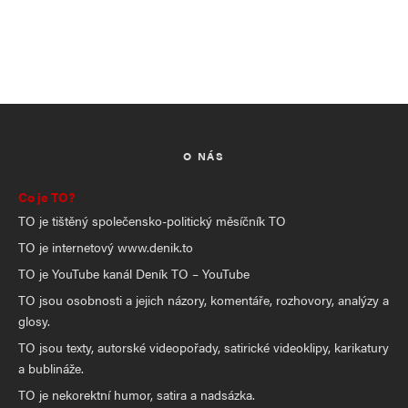
O NÁS
Co je TO?
TO je tištěný společensko-politický měsíčník TO
TO je internetový www.denik.to
TO je YouTube kanál Deník TO – YouTube
TO jsou osobnosti a jejich názory, komentáře, rozhovory, analýzy a
glosy.
TO jsou texty, autorské videopořady, satirické videoklipy, karikatury
a bublináže.
TO je nekorektní humor, satira a nadsázka.