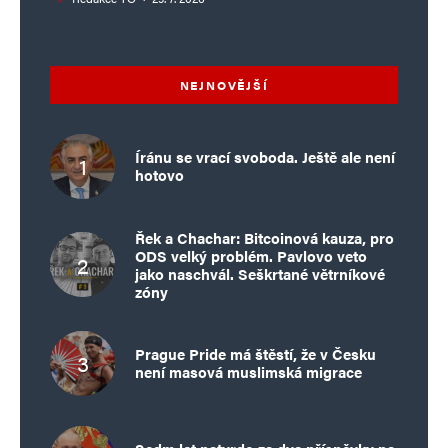
NEJNOVĚJŠÍ
Íránu se vrací svoboda. Ještě ale není
hotovo
Řek a Chachar: Bitcoinová kauza, pro
ODS velký problém. Pavlovo veto
jako naschvál. Seškrtané větrníkové
zóny
Prague Pride má štěstí, že v Česku
není masová muslimská migrace