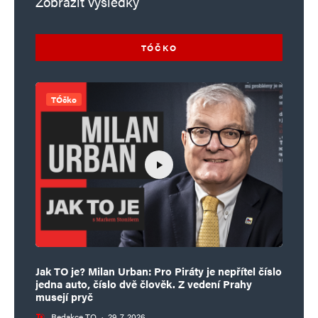
Zobrazit výsledky
TÓČKO
TÓčko
Jak TO je? Milan Urban: Pro Piráty je nepřítel číslo
jedna auto, číslo dvě člověk. Z vedení Prahy
musejí pryč
Redakce TO
·
29. 7. 2026