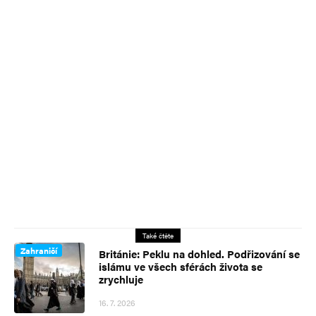
Také čtěte
Zahraničí
Británie: Peklu na dohled. Podřizování se
islámu ve všech sférách života se
zrychluje
16. 7. 2026