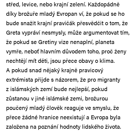
střed, levice, nebo krajní zelení. Každopádně
díky brožuře mladý Evropan ví, že pokud se ho
bude snažit krajní pravičák přesvědčit o tom, že
Greta vypráví nesmysly, může argumentovat tím,
že pokud se Gretiny vize nenaplní, planeta
vymře, neboť hlavním důvodem toho, proč ženy
nechtějí mít děti, jsou přece obavy o klima.
A pokud snad nějaký krajně pravicový
extrémista přijde s názorem, že pro migranty
z islámských zemí bude nejlepší, pokud
zůstanou v jiné islámské zemi, brožurou
poučený mladý člověk reaguje ve smyslu, že
přece žádné hranice neexistují a Evropa byla
založena na poznání hodnoty lidského života.