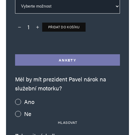
PŘIDAT DO KOŠÍKU
Deník TO – verze bez reklam množství
Alternative:
ANKETY
Měl by mít prezident Pavel nárok na
služební motorku?
Ano
Ne
HLASOVAT