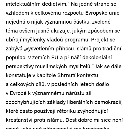
intelektuálním dědictvím.“ Na jedné straně se
vzhledem k celkovému rozpočtu Evropské unie
nejedná o nijak významnou částku, zvolené
téma ovšem jasně ukazuje, jakým způsobem se
ubírají myšlenky vládců programu. Projekt se
zabývá „vysvětlením přínosu islámů pro tradiční
populaci v zemích EU a přináší dekoloniální
perspektivy muslimských myslitelů.“ Jak se dále
konstatuje v kapitole Shrnutí kontextu
a celkových cílů, v posledních letech došlo
v Evropě k významnému nárůstu sil
zpochybňujících základy liberálních demokracií,
které často používají rétoriku zvýhodňující
křesťanství proti islámu. Dost dobře mi sice není
jasné, jaké jiné náboženství má křesťanská