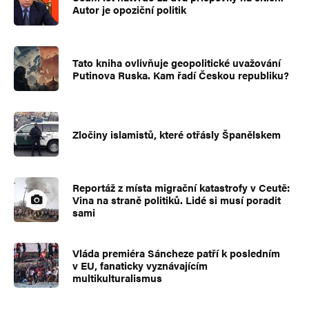
Autor je opoziční politik
Tato kniha ovlivňuje geopolitické uvažování
Putinova Ruska. Kam řadí Českou republiku?
Zločiny islamistů, které otřásly Španělskem
Reportáž z místa migrační katastrofy v Ceutě:
Vina na straně politiků. Lidé si musí poradit
sami
Vláda premiéra Sáncheze patří k posledním
v EU, fanaticky vyznávajícím
multikulturalismus