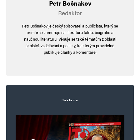
Petr Bošnakov
Redaktor
Uložit do prohlížeče jméno, e-mail a webovou stránku pro budoucí
Petr Bošnakov je český spisovatel a publicista, který se
komentáře.
primárně zaměřuje na literaturu faktu, biografie a
naučnou literaturu. Věnuje se také tématům z oblasti
školství, vzdělávání a politiky, ke kterým pravidelně
Informujte mě o nových komentářích e-mailem.
publikuje články a komentáře.
Informujte mě o nových příspěvcích e-mailem.
Alternative:
Reklama