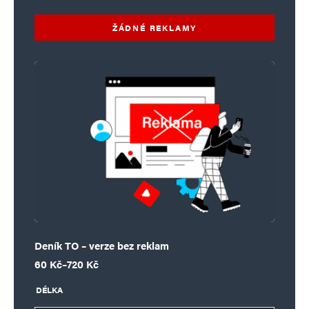
ŽÁDNÉ REKLAMY
Deník TO – verze bez reklam
Rozpětí cen: 60 Kč až 720 Kč
60
Kč
–
720
Kč
DÉLKA